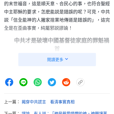
的末世福音，這是順天意、合民心的事，也符合聖經
中主耶穌的要求，怎麽能説是錯誤的呢？可見，中共
説「信全能神的人撇家捨業地傳道是錯誤的」，這完
全是在歪曲事實，純屬邪説謬論！
中共才是破壞中國基督徒家庭的罪魁禍
首
中共政府口口聲聲説，全能神教會基督徒家庭破
閲讀更多
裂是因他們信神傳福音導致的，但事實真是這樣嗎？
西方民主國家那麽多基督徒撇家捨業傳福音見證神，
為什麽他們的家庭就没有破裂，這是怎麽回事呢？到
底誰才是導致中國基督徒家庭破裂的罪魁禍首呢？身
為中國的基督徒，我們心裏最清楚不過了。中國是無
上一篇：
揭穿中共謊言 看清事實真相
神論政黨獨裁統治的國家，自中共執政以來，就嚴厲
下一篇：
謬論 有人説：「神是慈愛憐憫的神，神願讓萬