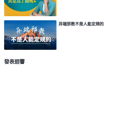
十萬基督徒為躲避中共的抓捕迫害四處逃亡、妻離子
散、有家難歸……
异端邪教不是人能定規的
我身邊就有很多弟兄姊妹因着中共的逼迫、抓
捕，導致家庭破裂。就拿我認識的楊姊妹來説吧，她
原本有一個和睦的家庭，但自從中共警察得知她信神
後就開始抓捕她，為了躲避中共的抓捕，她被迫離家
四處逃亡，流離失所，有家不能回。可中共警察并没
發表迴響
有善罷甘休，還暗中監視楊姊妹的家人，監控她家的
電話，還跑到她女兒的學校蹲點抓捕她，説她信神屬
于政治犯，她女兒因此受盡了老師、同學的歧視、譏
笑，最後被學校强行勸退，那年她女兒才14歲。楊姊
妹的丈夫也因楊姊妹被中共通緝抓捕，工作受到了牽
連，最後不得已跟楊姊妹離了婚。一個好端端的家庭