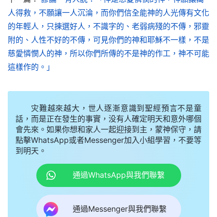
打擊宗教信仰，它不僅把
基督教
定為邪教，還把《聖
人得救，不願讓一人沉淪，而你們信全能神的人光傳有文化
經》定為邪教書籍，焚燒銷毁無數，甚至把無數海外
的年輕人，只揀選好人，不識字的、老弱病殘的不傳，邪靈
運往中國的《聖經》都扔進海裏。不僅如此，中共還
附的、人性不好的不傳，可見你們的神和耶穌不一樣，不是
無視西方民主國家，他們還趕走外國傳教士，監禁、
慈愛憐憫人的神，所以你們所傳的不是神的作工，神不可能
改造中國傳道人，抓捕、殘害無數基督徒，導致許多
這樣作的。」
基督徒被監禁、打殘、致死，也有許多基督徒被逼離
家各處流浪，有家不能回，有兒女不能照顧，有父母
灾難越來越大，世人逐漸意識到聖經預言不是童
不能孝敬，無數基督徒的家庭就這樣被中共破壞了！
話，而是正在發生的事實，没有人確定明天和意外哪個
會先來。如果你想和家人一起迎接到主，蒙神保守，請
尤其自1991年末世基督全能神在中國顯現作工以
點擊WhatsApp或者Messenger加入小組學習，不要等
到明天。
後，中共看到全國各地都有不少人信了全能神，就把
全能神教會的基督徒視為眼中釘、肉中刺，隨之對全
通過WhatsApp與我們聯繫
能神教會基督徒的迫害也逐漸升級。為了徹底鎮壓、
取締全能神的末世作工，中共多次下發機密文件、絶
通過Messenger與我們聯繫
密文件，召開專項鎮壓迫害全能神教會的工作會議，