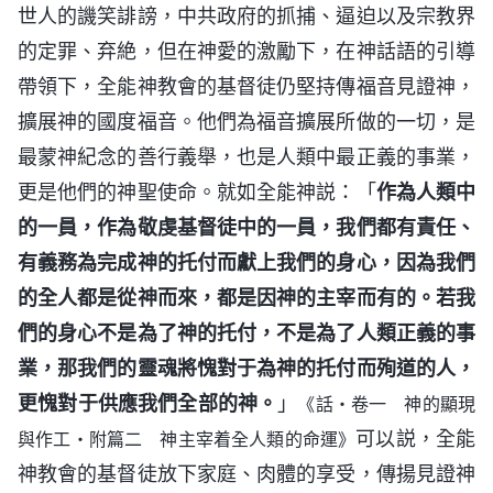
世人的譏笑誹謗，中共政府的抓捕、逼迫以及宗教界
的定罪、弃絶，但在神愛的激勵下，在神話語的引導
帶領下，全能神教會的基督徒仍堅持傳福音見證神，
擴展神的國度福音。他們為福音擴展所做的一切，是
最蒙神紀念的善行義舉，也是人類中最正義的事業，
更是他們的神聖使命。就如全能神説：「
作為人類中
的一員，作為敬虔基督徒中的一員，我們都有責任、
有義務為完成神的托付而獻上我們的身心，因為我們
的全人都是從神而來，都是因神的主宰而有的。若我
們的身心不是為了神的托付，不是為了人類正義的事
業，那我們的靈魂將愧對于為神的托付而殉道的人，
更愧對于供應我們全部的神。
」
《話・卷一 神的顯現
可以説，全能
與作工・附篇二 神主宰着全人類的命運》
神教會的基督徒放下家庭、肉體的享受，傳揚見證神