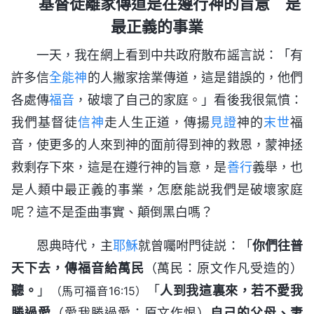
基督徒離家傳道是在遵行神的旨意 是
最正義的事業
一天，我在網上看到中共政府散布謡言説：「有
許多信
全能神
的人撇家捨業傳道，這是錯誤的，他們
各處傳
福音
，破壞了自己的家庭。」看後我很氣憤：
我們基督徒
信神
走人生正道，傳揚
見證
神的
末世
福
音，使更多的人來到神的面前得到神的救恩，蒙神拯
救剩存下來，這是在遵行神的旨意，是
善行
義舉，也
是人類中最正義的事業，怎麽能説我們是破壞家庭
呢？這不是歪曲事實、顛倒黑白嗎？
恩典時代，主
耶穌
就曾囑咐門徒説：「
你們往普
天下去，傳福音給萬民
（萬民：原文作凡受造的）
聽。
」
「
人到我這裏來，若不愛我
（馬可福音16:15）
勝過愛
（愛我勝過愛：原文作恨）
自己的父母、妻