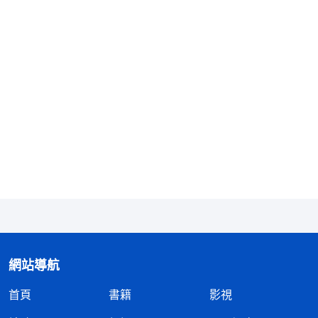
就因着中共的逼迫四分五裂了！可中共却倒打一耙，
硬説全能神教會基督徒的家庭破裂是因着他們信神撇
家捨業傳福音造成的，這不是歪曲事實嗎？這純屬是
顛倒黑白、混淆是非的邪説謬論！事實勝于雄辯，這
些早已公布于衆的事實，足以證明中共才是基督徒家
庭破裂的罪魁禍首！
中共造謡抹黑全能神教會背後不可告人
的目的
中共是破壞基督徒家庭的罪魁禍首，可它為什麽
要把一切罪責嫁禍給全能神教會的基督徒？這背後究
竟有什麽不可告人的目的呢？
網站導航
1991年，末世基督全能神
道成肉身
在中國顯現作
首頁
書籍
影視
工，發表了使人類得潔净蒙拯救的一切真理，各宗各