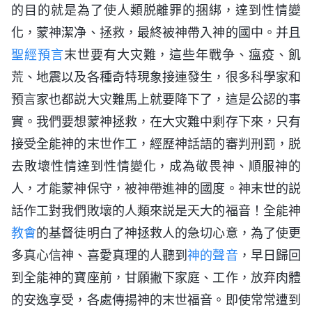
的目的就是為了使人類脱離罪的捆綁，達到性情變
化，蒙神潔净、拯救，最終被神帶入神的國中。并且
聖經
預言
末世要有大灾難，這些年戰争、瘟疫、飢
荒、地震以及各種奇特現象接連發生，很多科學家和
預言家也都説大灾難馬上就要降下了，這是公認的事
實。我們要想蒙神拯救，在大灾難中剩存下來，只有
接受全能神的末世作工，經歷神話語的審判刑罰，脱
去敗壞性情達到性情變化，成為敬畏神、順服神的
人，才能蒙神保守，被神帶進神的國度。神末世的説
話作工對我們敗壞的人類來説是天大的福音！全能神
教會
的基督徒明白了神拯救人的急切心意，為了使更
多真心信神、喜愛真理的人聽到
神的聲音
，早日歸回
到全能神的寶座前，甘願撇下家庭、工作，放弃肉體
的安逸享受，各處傳揚神的末世福音。即使常常遭到