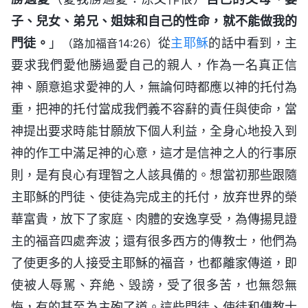
子、兒女、弟兄、姐妹和自己的性命，就不能做我的
門徒。
」
從
主耶穌
的話中看到，主
（路加福音14:26）
要求我們愛他勝過愛自己的親人，作為一名真正信
神、願意追求愛神的人，無論何時都應以神的托付為
重，把神的托付當成我們義不容辭的責任與使命，當
神提出要求時能甘願放下個人利益，全身心地投入到
神的作工中滿足神的心意，這才是信神之人的行事原
則，是有良心有理智之人該具備的。想當初那些跟隨
主耶穌的門徒、使徒為完成主的托付，放弃世界的榮
華富貴，放下了家庭、肉體的安逸享受，為傳揚見證
主的福音四處奔波；還有很多西方的傳教士，他們為
了使更多的人接受主耶穌的福音，也都離家傳道，即
使被人辱駡、弃絶、毁謗，受了很多苦，也無怨無
悔，有的甚至為主殉了道。這些門徒、使徒和傳教士