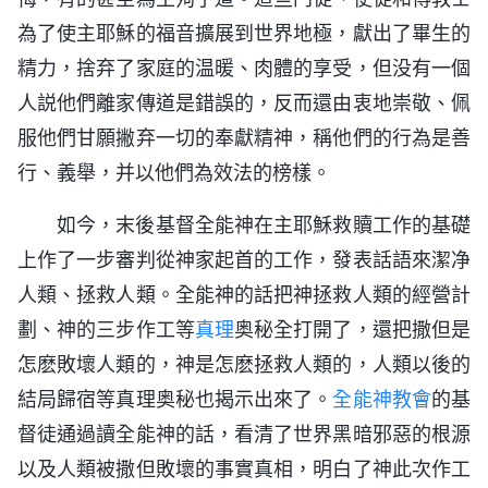
為了使主耶穌的福音擴展到世界地極，獻出了畢生的
精力，捨弃了家庭的温暖、肉體的享受，但没有一個
人説他們離家傳道是錯誤的，反而還由衷地崇敬、佩
服他們甘願撇弃一切的奉獻精神，稱他們的行為是善
行、義舉，并以他們為效法的榜樣。
如今，末後基督全能神在主耶穌救贖工作的基礎
上作了一步審判從神家起首的工作，發表話語來潔净
人類、拯救人類。全能神的話把神拯救人類的經營計
劃、神的三步作工等
真理
奥秘全打開了，還把撒但是
怎麽敗壞人類的，神是怎麽拯救人類的，人類以後的
結局歸宿等真理奥秘也揭示出來了。
全能神教會
的基
督徒通過讀全能神的話，看清了世界黑暗邪惡的根源
以及人類被撒但敗壞的事實真相，明白了神此次作工