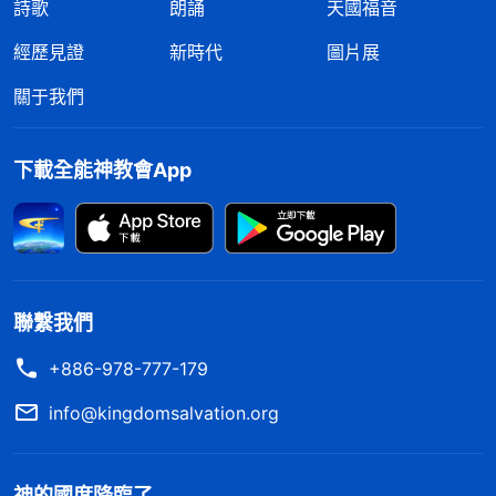
詩歌
朗誦
天國福音
派、各行各業中喜愛真理、渴慕神顯現的人讀了全能
經歷見證
新時代
圖片展
神的話，看到全能神的話有權柄、有能力，都是真理
的發表，正是神的聲音，紛紛接受了全能神的末世作
關于我們
工，歸回到了神的寶座前。僅二十餘年，整個中華大
陸就有近四百萬人歸向了全能神。近年來，全能神的
下載全能神教會App
國度福音又相繼在海外多個國家、地區擴展，世界各
國越來越多的人接受了神的末世作工，全能神教會在
不斷地發展壯大。中共看到這一切尤為恐慌，它害怕
神的顯現作工，神來拯救人類；它最害怕真理的傳
聯繫我們
播，全能神的話語在地上掌權；它最害怕基督徒見證
+886-978-777-179
神的顯現作工，人都接受全能神的末世作工，從全能
神的話中明白真理，看透它的邪惡反動實質，從心裏
info@kingdomsalvation.org
恨惡它、弃絶它；它更害怕基督的國度出現在地上，
屬世界的、撒但的國垮台滅亡，這樣它妄圖永遠控
神的國度降臨了