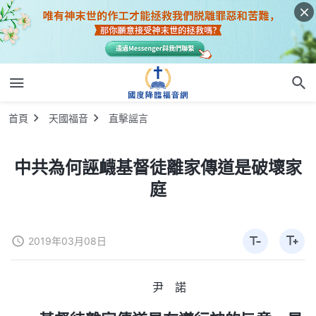
首頁
天國福音
直擊謡言
中共為何誣衊基督徒離家傳道是破壞家
庭
2019年03月08日
尹 諾