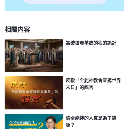
編造了各種謡言鬼話攻擊、抹黑全能神教會，并開展
代號為「百日會戰」「春雷行動」「雷霆行動」等大
規模的鎮壓行動，甚至派出特警、武警、軍隊抓捕手
相關内容
無寸鐵的基督徒，抓到後便施行酷刑折磨、打死白
識破披着羊皮的狼的詭計
死。據不完全統計，截至2019年1月31日，2018年全
年至少有23,440名全能神教會基督徒因信全能神，
參與聚會、傳福音等正當信仰活動而遭到中共當局的
直接迫害：至少有10,984人被抓捕，其中6,687人被
反駁「全能神教會宣揚世界
短暫或長期拘留，目前至少2,370人仍然在押，685
末日」的謡言
人遭受各種酷刑或被强制洗腦，384人被判刑，192
名基督徒被判刑3年或3年以上，8人被判刑10年以
上；至少有19名基督徒被迫害致死，其中6人死于
「教育轉化中心」等中共的法外審訊機構。據粗略統
信全能神的人真是為了錢
嗎？
計，從2014年至2018年底，整個中國大陸至少有六