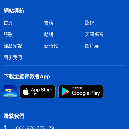
「末世基督是用諸多方面的真理來教訓人，來揭
網站導航
露人的本質，解剖人的言語行為，這些言語中都包含
首頁
書籍
影視
着諸多方面的真理，例如：人的本分，人對神如何順
詩歌
朗誦
天國福音
服，對神如何忠心，人當如何活出正常人性，神的智
慧，神的性情，等等。這些言語都是針對人的本質，
經歷見證
新時代
圖片展
針對人的敗壞性情，尤其那些揭露人如何弃絶神的言
關于我們
語更是針對人本是撒但的化身、針對人本是神的敵勢
力而言的。神作審判的工作不是三言兩語就道盡人的
下載全能神教會App
本性的，而是來作長期的揭露、對付、修理，這各種
方式的揭露、對付與修理并不是用一般的語言能代替
的，而是用人根本就没有的真理來代替，這樣的方式
才叫審判，這樣的審判才能將人折服，才能使人對神
聯繫我們
心服口服，而且對神有真正的認識。審判工作帶來的
+886-978-777-179
是人對神本來面目的了解，帶來的是人對悖逆真相的