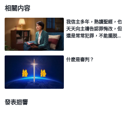
情、認識人的本質、認識人該進入的，藉着話語成全
相關内容
了神在話語時代要作的一切工作，藉着話語顯明人、
淘汰人，也藉着話語來試煉人。人都看見了話、聽見
我信主多年，熟讀聖經，也
天天向主禱告認罪悔改，但
了話也認識了話的存在，因而相信了神的存在，相信
還是常常犯罪，不能擺脱罪
了神的全能、智慧，相信了神愛人、拯救人的心。
的捆綁得着潔净，那末世基
『話語』這個詞雖然普通而且簡單，但從道成肉身的
督全能神是怎麽徹底潔净、
拯救人的呢？
神的口中説出的話却震動地宇，改變了人的心，改變
什麽是審判？
了人的觀念、人的舊性情，也改變了整個世界的舊
貌。歷代以來只有今天的神才這樣作工，只有今天的
神才如此説話，如此來拯救人，人便從此活在了話語
的引導之下，活在了話語的牧養供應之中，人都活在
發表迴響
了話語的世界之中，活在了神話的咒詛、神話的祝福
之中，更多的人活在了話語的審判、刑罰之中。這些
話、這些作工都是為了拯救人，都是為了成就神的旨