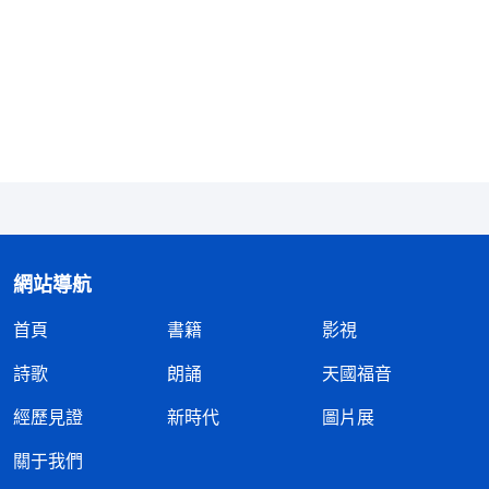
在她的身邊時時給她幫助，有時神藉着話語開啓、引
導她，有時神又藉着丈夫和兒子來安慰、鼓勵她。神
的愛使劉嘉特别受感動，她心裏涌起一股力量，願意
在這病痛的試煉中持守住對神的愛與忠心，即便是死
亡臨到也要站住見證滿足神！
神恩浩大 締造奇迹
自從化驗結果出來後，醫生多次勸劉嘉刀口愈合
網站導航
後趕緊做化療，否則癌細胞很快就會擴散，過不了一
個月就會死。可是做完手術後，劉嘉家裏的錢已經所
首頁
書籍
影視
剩無幾，别説化療，就連日常的醫藥費都難以維持
詩歌
朗誦
天國福音
了。得知劉嘉没錢做化療，醫生就動員她和家人向親
經歷見證
新時代
圖片展
戚借錢。無奈之下劉嘉給親戚打電話，誰知平日裏笑
關于我們
臉相迎的親戚得知劉嘉的病情後，都找各種藉口推