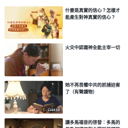
將來也許就要和丈夫、兒子永遠地訣别，信神生涯也
什麼是真實的信心？怎樣才
許就要隨着生命的消逝而終結，她還是不由得悲傷起
能產生對神真實的信心？
來，凄凉之感一點點涌上心頭。就在這時，神的話語
開啓了她：「
摸着神話有依靠，神的話語速效救心！
萬事皆無一切平安。信心就是一根獨木橋，貪生怕死
火灾中認識神全能主宰一切
難通過，豁出性命能踏實通行。人有膽怯害怕的意
念，正是撒但的愚弄，怕我們越過信心的橋梁進入神
裏面。
」
《話・卷一 神的顯現與作工・第六篇説話》
「
神的生命力能戰勝一切的力量，更超越一切的力
她不再畏懼中共的抓捕迫害
量，他的生命是永久的，他的力量是超凡的……人的
了（有聲讀物）
生命是來源于神，天的存在是因着神，地的生存也是
來源于神的生命的力量，任何帶有生機的東西都不能
44:03
超越神的主宰，任何帶有活力的東西都不能擺脱神權
讀多馬福音的啓發：多馬的
柄的範圍。這樣，無論何許人士都得歸服于神的權