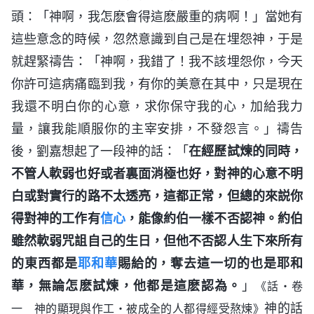
頭：「神啊，我怎麽會得這麽嚴重的病啊！」當她有
這些意念的時候，忽然意識到自己是在埋怨神，于是
就趕緊禱告：「神啊，我錯了！我不該埋怨你，今天
你許可這病痛臨到我，有你的美意在其中，只是現在
我還不明白你的心意，求你保守我的心，加給我力
量，讓我能順服你的主宰安排，不發怨言。」禱告
後，劉嘉想起了一段神的話：「
在經歷試煉的同時，
不管人軟弱也好或者裏面消極也好，對神的心意不明
白或對實行的路不太透亮，這都正常，但總的來説你
得對神的工作有
信心
，能像約伯一樣不否認神。約伯
雖然軟弱咒詛自己的生日，但他不否認人生下來所有
的東西都是
耶和華
賜給的，奪去這一切的也是耶和
華，無論怎麽試煉，他都是這麽認為。
」
《話・卷
神的話
一 神的顯現與作工・被成全的人都得經受熬煉》