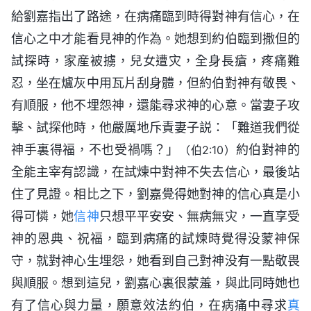
給劉嘉指出了路途，在病痛臨到時得對神有信心，在
信心之中才能看見神的作為。她想到約伯臨到撒但的
試探時，家産被擄，兒女遭灾，全身長瘡，疼痛難
忍，坐在爐灰中用瓦片刮身體，但約伯對神有敬畏、
有順服，他不埋怨神，還能尋求神的心意。當妻子攻
擊、試探他時，他嚴厲地斥責妻子説：「難道我們從
神手裏得福，不也受禍嗎？」
約伯對神的
（伯2:10）
全能主宰有認識，在試煉中對神不失去信心，最後站
住了見證。相比之下，劉嘉覺得她對神的信心真是小
得可憐，她
信神
只想平平安安、無病無灾，一直享受
神的恩典、祝福，臨到病痛的試煉時覺得没蒙神保
守，就對神心生埋怨，她看到自己對神没有一點敬畏
與順服。想到這兒，劉嘉心裏很蒙羞，與此同時她也
有了信心與力量，願意效法約伯，在病痛中尋求
真