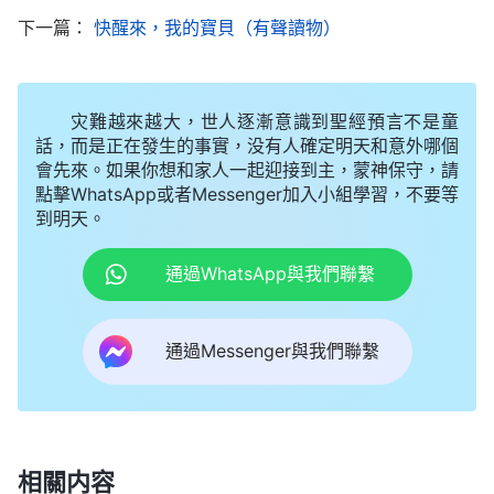
她們一個個不可思議的樣子，劉嘉知道這全是神的恩
下一篇：
快醒來，我的寶貝（有聲讀物）
待，是神體諒她的軟弱，用大能的手托着她，一直看
顧保守着她，劉嘉在心裏不住地感謝贊美神。後來，
灾難越來越大，世人逐漸意識到聖經預言不是童
醫生説要把切下來的腫瘤拿去化驗，看是良性還是惡
話，而是正在發生的事實，没有人確定明天和意外哪個
性，如果是癌症就需要化療。當劉嘉再聽到這些話的
會先來。如果你想和家人一起迎接到主，蒙神保守，請
點擊WhatsApp或者Messenger加入小組學習，不要等
時候，她的心不再慌亂、膽怯，經歷了神的大能，劉
到明天。
嘉對神更有信心了，不管是良性還是惡性她都願意順
服。于是劉嘉默默地向神禱告：「神啊！我將自己的
通過WhatsApp與我們聯繫
病完全交在你手中，哪怕是癌症，我也不埋怨神，願
意順服神的主宰安排！」
通過Messenger與我們聯繫
再陷絶境 話語開啓
化驗結果出來了，劉嘉被確診為癌症。對于這個
結果，劉嘉雖然早有心理準備，但想到自己在不久的
相關内容