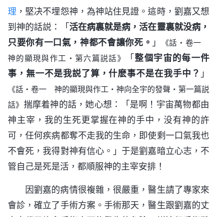
理
，堅决不埋怨神，為神站住見證。這時，劉嘉又想
到神的話説：「
活在病裏就是病，活在靈裏就没病，
只要你有一口氣，神都不會讓你死。
」
《話・卷一
「
整個宇宙的每一件
神的顯現與作工・第六篇説話》
事，無一不是我説了算，什麽事不是在我手中？
」
《話・卷一 神的顯現與作工・神向全宇的發聲・第一篇説
揣摩着神的話，她心想：「是啊！宇宙萬物都由
話》
神主宰，我的生死更掌握在神的手中，没有神的許
可，任何疾病都奪不走我的生命，即使剩一口氣我也
不會死，我得對神有信心。」于是劉嘉暗立心志，不
管自己是死是活，都順服神的主宰安排！
因劉嘉的病情很複雜，很嚴重，醫生請了專家來
會診，確立了手術方案。手術那天，醫生跟劉嘉的丈