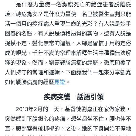
是什麽力量使一名瀕臨死亡的絶症患者脱離險
境，轉危為安？是什麽力量使一名已被醫生宣判只能
活一個月的癌症病人重現生命的光彩？有人説是妙手
回春的名醫，有人説是價格昂貴的藥物，還有人説是
捉摸不定、變化無常的運氣。人總是習慣于用約定俗
成的眼光、千年不變的常理來解釋生活中種種無法解
釋的現象。然而，劉嘉戰勝癌症的經歷，徹底顛覆了
人們持守的常理和邏輯。下面讓我們一起來分享劉嘉
如何戰勝病魔的經歷
見證
。
疾病突襲 話語引領
2013年2月的一天，基督徒劉嘉正在家做家務，
突然感到下腹鑽心的疼痛，想坐都坐不住，腰也伸不
直，腹部變得硬梆梆的。之後，她的下身開始不停地