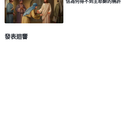
信為何得不到主耶穌的稱許
下，都得活在神的掌管之中，都不能逃出神的手
心。
」
《話・卷一 神的顯現與作工・只有末後的基督才
揣摩着神的話劉嘉明白了，神是人
能賜給人
永生
的道》
生命的源頭，神的生命力能戰勝一切，自己雖然得了
發表迴響
癌症，但生死由神主宰，任何人説了不算，自己絶不
能中撒但詭計埋怨神失去見證，得對神有真實的信
心，只要靠着神，就没有邁不過去的坎兒。想到這
兒，劉嘉眼前一亮，趕緊向神禱告：「神哪！我不該
活在消極軟弱中，醫生説我得了癌症，但我相信你主
宰一切，掌管萬有，你的權柄至高無上，我是死是活
都掌握在你的手中，都有你合適的安排，願你保守我
的心，使我能够坦然面對生死。」禱告後，劉嘉有了
信心和力量，她不再懼怕死亡的威脅，願意憑神的話
活着，順服神的主宰安排。住院期間，劉嘉感到神就