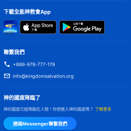
脱，不願意借錢給她，她感受到了親情的冷漠。但是
下載全能神教會App
教會
的弟兄姊妹聽説了她的病情與難處後，都紛紛凑
錢幫助她，給她買了許多營養品，還經常來看望她，
常常給她交通真理，讓她在病痛中尋求神的心意，認
識神的權柄、主宰，把自己交在神的手中……劉嘉感
受到了神對她實實際際的愛。于是劉嘉在心中暗立心
聯繫我們
志：只要能活着出院，不管還能活多久，活一天就要
+886-978-777-179
滿足神一天，好好信神，好好盡本分還報神的愛！
info@kingdomsalvation.org
儘管弟兄姊妹的幫助不斷，但對于住院期間每天
高昂的醫藥費來説仍是杯水車薪，很快弟兄姊妹給的
神的國度降臨了
錢也用完了，劉嘉犯了愁：「到底要不要化療呢？」
神的國度已經降臨在人間！你想進入神的國度嗎？
了解更多
這時，她想起講道交通裏説過：「……有病期間可以
吃藥醫治，這是正當的，這是個人的選擇、領受問
通過Messenger聯繫我們
題，神家没有規條。有病可以投醫，可以吃藥，更可