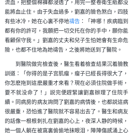
流血，把整個棉褲都浸透了，用完一整卷衛生紙都没
能將血止住。由于失血過多，劉嘉的臉色煞白，四肢
有些冰冷，她在心裏不停地
禱告
：「神哪！疾病臨到
都有你的許可，我願把一切交托在你的手中，願你能
看顧保守我。」劉嘉的丈夫和兒子生怕她會有生命危
險，也都不住地為她禱告，之後將她送到了醫院。
到醫院做完檢查後，醫生看着檢查結果沉着臉教
訓道：「你得的是子宫肌瘤，瘤子已經長得很大了，
你怎麽拖到這麽嚴重才來看？現在必須住院做手術，
要不就没命了！」説完便趕緊讓劉嘉辦理了住院手
續。同病房的病友詢問了劉嘉的病情後，也都説這病
很嚴重，恐怕進了醫院就不容易出去了。醫生和病友
的話像一根根刺扎在劉嘉的心上，夜深人静的時候，
她一個人躺在被窩裏偷偷地抹眼泪，陣陣傷感涌上心