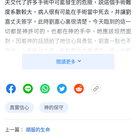
夫交代了許多手術中可能發生的危險，説這個手術難
度系數較大，病人很有可能在手術當中死去，并讓劉
嘉丈夫簽字。此時劉嘉心裏很清楚，今天臨到的這一
切都是神許可的，也都在神的手中，她應該坦然面
對。因着神的話語給了她信心與勇氣，劉嘉一點也不
害怕。上手術台之前，她默默地向神禱告，將一切都
交托給神，心裏感到特别踏實。
閲讀更多
手術終于順利地做完了，醫生從劉嘉的子宫内取
出一個約兩斤多重，形狀像猪心一樣的腫瘤。令劉嘉
奇怪的是，做了這麽大的手術，除了刀口有點痛以
外，劉嘉并不覺得很痛苦，其他做完手術的病人回來
真實信心
神的保守
後都痛苦不堪，而她却哼也没哼一聲，醫護人員和病
友都好奇地對她説：「真没見過像你這麽大年紀的
上一篇：
順服的生命
人，做完這麽大的手術，氣色竟然還這麽好！」看着