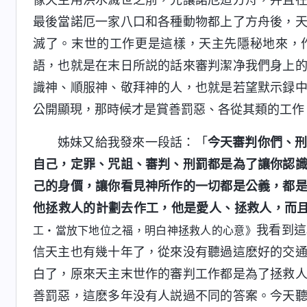
最後當諾厄一家八口和各種動物都上了方舟後，
滅了。末世的工作更是這樣，天主先隱秘地來，
語，也就是在末日所説的話來審判潔净我們身上
識神、順服神、敬拜神的人，也就是若望默示録
公開顯現，那時候才是賞善罰惡、各從其類的工作
姊妹又給我發來一段話：「
今天審判你們、
自己，定罪、咒詛、審判、刑罰都是為了讓你認
己的身價，讓你看見神所作的一切都是公義，都
他拯救人的計劃去作工，他是愛人、拯救人，而
我看到這
工・當放下地位之福，明白神拯救人的心意》
信天主也有幾十年了，從來没有聽過這麽好的交
白了，原來天主末世作的審判工作都是為了拯救
善罰惡，這麽多年没有人説過不同的答案。今天