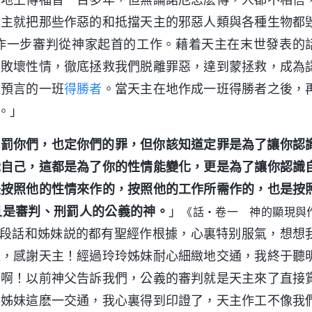
天主就把那些作惡的和抵擋天主的邪惡人類與各種生物都
作一步審判從神家起首的工作。藉着天主在末世發表的
的敗壞性情，徹底拯救我們脱離罪惡，達到蒙拯救，成為
中預言的一班
得勝者
。當天主在地作成一班得勝者之後，
。」
刑罰你們，也定你們的罪，但你該知道定罪是為了讓你認
識自己，這都是為了你的性情能變化，更是為了讓你認識
是按照他的性情來作的，按照他的工作所需作的，也是按
且是審判、刑罰人的公義的神。
」
《話・卷一 神的顯現與
段話和姊妹説的都有聖經作根據，心裏特别服氣，想想
通，感謝天主！經過玲玲姊妹耐心細緻地交通，我終于聽
人啊！以前神父告訴我們，公義的審判就是天主來了直接
聽姊妹這麽一交通，我心裏得到印證了，天主作工不像我