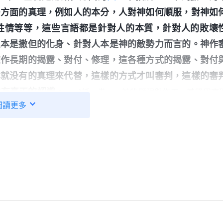
多方面的真理，例如人的本分，人對神如何順服，對神如
性情等等，這些言語都是針對人的本質，針對人的敗壞
人本是撒但的化身、針對人本是神的敵勢力而言的。神作
來作長期的揭露、對付、修理，這各種方式的揭露、對付
本就没有的真理來代替，這樣的方式才叫審判，這樣的審
神有真正的認識。
」
《話・卷一 神的顯現與作工・基督用真
閲讀更多
，神在末世是用真理來審判人，神針對人類的敗壞真相與
的道。神的話語不僅打開了神六千年經營計劃的奥秘，還
以及我們内心深處隱藏的各種屬撒但的思想觀點、邏輯
、悖逆神的撒但本性，等等。因為我們敗壞人類的本性實
己的敗壞真相與本性實質有了認識，看到了自己的狂妄
人的樣式。同時在神審判的話語中看到神的聖潔、公義不
我們對自己敗壞本性也開始厭憎、恨惡，從而激發我們追
語的審判刑罰，再結合神擺設實際的環境與人事物來顯明