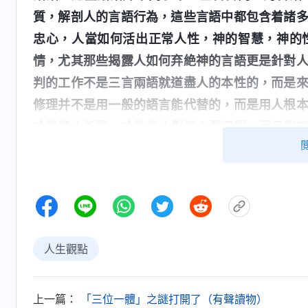
質，解剖人的言語行為，這些言語中都包含着諸
忠心，人當如何活出正常人性，神的智慧，神的
情，尤其那些揭露人如何弃絶神的言語更是針對
判的工作不是三言兩語就道盡人的本性的，而是
修理并不是用一般的語言能代替的，而是用人根
才能將人折服，才能使人對神心服口服，而且對
玲玲交通説：「從神的話中看到
來作審判的工作》
質發表了許多話語，這些話就是神在末世審判人
判、揭示了我們各方面的敗壞實質、敗壞根源，
則，還有我們裏面對神的各種觀念想象與抵擋神
都是一樣的，當我們看了神審判的話語，就對自
人生觀點
大、彎曲詭詐、自私卑鄙、污穢敗壞，絲毫没有
觸犯的性情，從而産生對神真實的敬畏與順服，
上一篇：
「三位一體」之謎打開了（有聲讀物）
性情變化、活出人樣的心志。這樣逐步經歷神話