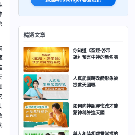
能
神
决
精選文章
書
你知道《聖經·啓示
録》預言中神的新名嗎
望
這
天
人真能霎時改變形象被
提進天國嗎
顯
交
其
如何向神認罪悔改才能
蒙神稱許進天國
救
就
與人和睦相處需掌握的
，