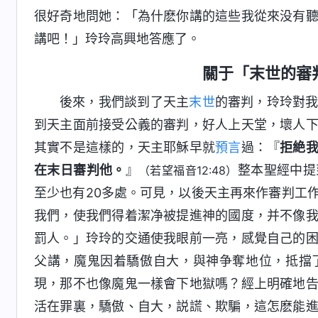
很好奇地問她：「為什麽你講的這些我從來没有
講吧！」玲玲高興地答應了。
關于「末世的審
後來，我們談到了天主
末世
的審判，玲玲對
到天主面前接受公義的審判，好人上天堂，壞人
其實不是這樣的，天主耶穌早就
預言
過：『
拒絶
在末日審判他。
』
整本聖經中提
（若望福音12:48）
至少也有20多處。可見，以後天主再來作審判工
我們，使我們得着潔净被提進神的國度，并不像
罰人。」玲玲的交通使我眼前一亮，感覺自己的
父講，魔鬼因着驕傲自大，與神争奪地位，抵擋
現，那不也像魔鬼一樣會下地獄嗎？經上明確地
活在罪裏，驕傲、自大，説謊、欺騙，這怎麽能