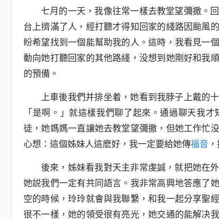
七月的一天，我像往常一樣去教堂望彌撒。
台上擠滿了人，經打聽才得知回家的綫路因颱風
盼希望找到一個能幫助我的人。這時，我看見一
動向她打聽回家的其他路綫，没想到她剛好和我
的預備。
上車後我們并排坐着，她看到我脖子上戴的
「是啊。」就這樣我們聊了起來。通過聊天我才
徒，她媽媽一直讓她去教堂望彌撒，但她工作忙
心想：這個姊妹人這麽好，我一定要給她傳
福音
，
後來，姊妹看我對天主非常虔誠，就把她在
她説我們一定有共同語言。我非常高興地答應了
空的時候，玲玲就會與我聯繫，和我一起分享聖
很不一樣，她的領受很有亮光，她交通的能解决