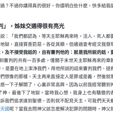
聽過？不過你講得真的很好，你還明白些什麽，快多給我
判」，姊妹交通得很有亮光
我説：「我們都認為，等天主耶穌再來時，活人、死人都
下地獄，直接賞善罰惡，各從其類。但通過查考經文我發
我，及不接受我話的，自有審判他的：就是我所説的話，
到審判的共有一百多處，僅關于末世天主耶穌再來的章
作，是要在地上潔净我們，用他所説的話來審判我們、拯
我們想像的那樣，天主再來直接定人是罪或是義，然後就
困惑一下子解開了，心裏非常高興。因為以前我經常聽到
了神，最後下了地獄。當時我心想，我身上也有驕傲的
告訴我們追求達到聖德，否則就不配見天主，可我們天天
進
天國
呢？當我去問神父該怎麽解决犯罪的問題時，神父