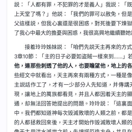
説：「人都有罪，不犯罪的才是義人」我説：「
上天堂了嗎？」他説：「我們的罪可以赦免，但
父這樣説，但我心裏還是很困惑，對死後要下煉
了我心中最大的擔憂與困惑，我很高興地繼續聽她
接着玲玲姊妹説：「咱們先説天主再來的方
3章10節：「主的日子必要如盗賊一樣來到……」
他，連那些刺透了他的人，也要瞻望他，地上的
些經文中就看出，天主再來有兩種方式，一種是
主説話作工了，才有一少部分人先知道，并傳講
現，讓地上的萬族都看見，并且人都因着天主的
通，却無法回答她提出的問題。玲玲説：「這裏
中。我們都知道神每次毁滅敗壞的人類之前，都
的人都拯救回來後，天主才開始作毁滅敗壞人類
像天主用洪水滅世之前，先讓諾厄造方舟，并且