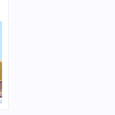
也
的
工
，
姊
，
没
得
就
，
，