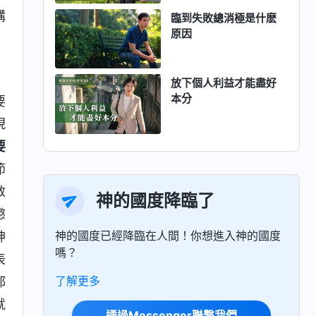
講
臨到失敗總消極是什麽
原因
放下個人利益才能盡好
本分
要
現
要
節
救
神的國度降臨了
懲
神的國度已經降臨在人間！你想進入神的國度
神
嗎？
表
了解更多
都
就
通過Messenger聯繫我們