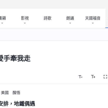
書籍
影視
詩歌
朗誦
天國福音
愛手牽我走
美國 醒悟
安排，地鐵偶遇