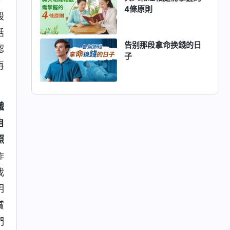
4條原則
毁
話
告别那段拿命换錢的日
認
子
再
識
自
照
作
我
明
賞
們