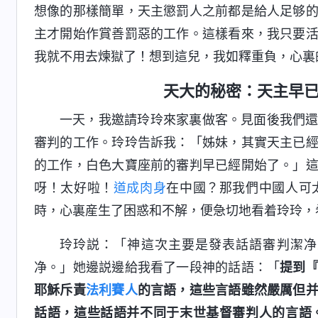
想像的那樣簡單，天主懲罰人之前都是給人足够
主才開始作賞善罰惡的工作。這樣看來，我只要
我就不用去煉獄了！想到這兒，我如釋重負，心裏
天大的秘密：天主早
一天，我邀請玲玲來家裏做客。見面後我們
審判的工作。玲玲告訴我：「姊妹，其實天主已
的工作，白色大寶座前的審判早已經開始了。」
呀！太好啦！
道成肉身
在中國？那我們中國人可
時，心裏産生了困惑和不解，便急切地看着玲玲，
玲玲説：「神這次主要是發表話語審判潔净
净。」她邊説邊給我看了一段神的話語：「
提到
耶穌斥責
法利賽人
的言語，這些言語雖然嚴厲但
話語，這些話語并不同于末世基督審判人的言語