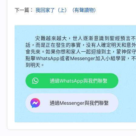
們、試煉熬煉我們，使我們的敗壞性情逐步得着
下一篇：
我回家了（上）（有聲讀物）
就是被神作成的聖潔的人類，這就是神在末世作
交通，我感覺神的話説得太好了，聽着很實際，
作是這樣作的，我們裏面的罪不是三言兩語就揭
灾難越來越大，世人逐漸意識到聖經預言不
話，而是正在發生的事實，没有人確定明天和意
一點點達到變化。神末世的審判工作真是太實際了
會先來。如果你想和家人一起迎接到主，蒙神保
點擊WhatsApp或者Messenger加入小組學習，
實際經歷神
到明天。
接受
全能神
的作工後，我非常喜歡讀神的話
通過WhatsApp與我們聯繫
妹一起傳福音。一段時間後，我就帶領了好幾個
我邀請了天主教的一個教友參加聚會，趁這個機
有來，就讓其他弟兄姊妹來了。當時我心裏就不
通過Messenger與我們聯繫
好，從心裏瞧不起他們。後來，因為教友持守天
更加不高興了，覺得是弟兄姊妹不懂天主教的聖
説不定就能把教友傳回來了。于是，我當着大家