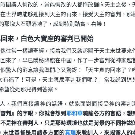
的時間讓人悔改的，當能悔改的人都悔改歸向天主之後，
活在世界時能够迎接到天主的再來，接受天主的審判，那
的那塊大石頭落地了，感到特别踏實、喜樂！
已回來，白色大寶座的審判已開始
還像往常一樣讀聖經，接着我們又談起關于天主末世要來
經回來了，早已隱秘降臨在中國，作了一步審判從神家起
這個驚人的消息讓我既開心又驚訝：「天主真的回來了？
太有福了！可是，天主怎麽審判我們呢？」當我説到這
希望從她那兒得到答案。
人，我們直接讀神的話語，就能面對面接受神的審判
『審判』的字眼，你就會想到
耶和華
曉諭各方的言語，想
并不是神在審判人，只是那時環境也就是背景的不同神説
。末世基督是用諸多方面的
真理
來教訓人，來揭露人的