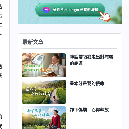
站
右
主
主
最新文章
神話帶領我走出對病痛
：
的憂慮
信
我
盡本分是我的使命
，
有
卸下偽裝 心得釋放
的
我