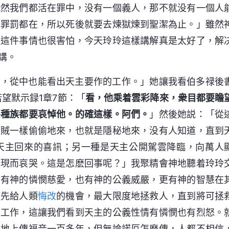
既然我們都活在罪中，没有一個義人，那不就没有一個人
是罪罰都在，所以死後就要去煉獄煉到聖潔為止。」雖然
獄這件事情也很害怕，今天玲玲這樣講解真是太好了，解
講。
式，從中也能看出天主要作的工作。」她讓我看伯多禄後
若望默示録1章7節：「
看，他乘着雲彩降來，衆目都要瞻
各種族都要哀悼他。的確這樣。阿們。
」然後她説：「從
像賊一樣偷偷地來，也就是隱秘地來，没有人知道，直到
天主回來的喜訊；另一種是天主公開駕雲降臨，向萬人
顯現而哀哭。這是怎麽回事呢？」我聚精會神地聽着玲玲
面有神的憐憫慈愛，也有神的公義威嚴，更有神的智慧在
是先給人類
悔改
的機會，最大限度地拯救人，直到將可拯
的工作，這讓我們看到天主的公義性情有憐憫也有烈怒。
在地上傳福音一百多年，但無論諾厄怎麽傳，人都不相信