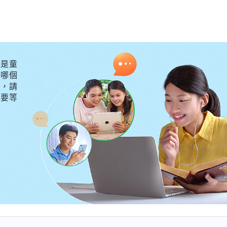
變化，良心理智慢慢得着恢復，成為順服神、愛神的人，
工審判人、潔净人、成全人的過程。」聽了神的話和姊妹
除了神没有人能説透這些奥秘。現在我明白了，原來審判
露完的，也不是一朝一夕就能變化的，需要慢慢地去經歷
是童
外哪個
！
守，請
不要等
的審判，使我對神更定真
，在神的話裏我明白了神拯救人的急切心意，開始和弟兄
弟兄姊妹接受了全能神的末世作工，心裏美滋滋的。一次
會想讓
教會
的劉弟兄給她傳國度福音，可那天劉弟兄有事
太願意了，覺得他們不懂天主教的聖經，不如劉弟兄交通
主教的一些觀念，不願意接受全能神的末世作工，我心裏
經，不會交通，才没能把教友傳回來的，如果是我談的話
的面説：「花了這麽長時間，費了這麽大勁，還没傳過來