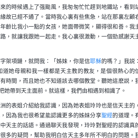
回來的時候遇上了强颱風，我匆匆忙忙趕到地鐵站，看到
的緣故已經不通了。當時我心裏有些焦急，站在那裏左顧
個年齡比我小一點的女孩，她面帶微笑，顯得很和善。我
順路，就讓我跟她一起走。我心裏很激動，一個勁感謝天
十字架項鏈，就問我：「姊妹，你是信
耶穌
的嗎？」我説
知道她母親和我一樣都是天主教的教友，是個很熱心的
没有時間，而且她也不知道該去哪個教堂。聽她這麽説，
把她帶到天主面前。就這樣，我們由相遇到相識了。
外洲的表姐介紹給我認識，因為她表姐玲玲也是信天主的
她，因為我也很希望能認識更多的姊妹分享
聖經
的道理。
經中天主的話語。通過聊天我發現，玲玲對聖經的認識真
我很多的疑問，幫助我明白信天主多年所不明白的問題。