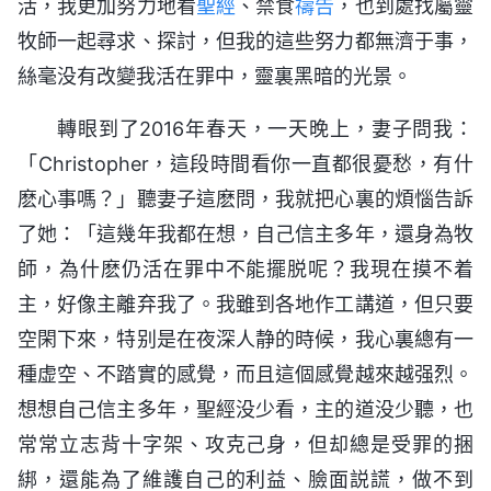
活，我更加努力地看
聖經
、禁食
禱告
，也到處找屬靈
牧師一起尋求、探討，但我的這些努力都無濟于事，
絲毫没有改變我活在罪中，靈裏黑暗的光景。
轉眼到了2016年春天，一天晚上，妻子問我：
「Christopher，這段時間看你一直都很憂愁，有什
麽心事嗎？」聽妻子這麽問，我就把心裏的煩惱告訴
了她：「這幾年我都在想，自己信主多年，還身為牧
師，為什麽仍活在罪中不能擺脱呢？我現在摸不着
主，好像主離弃我了。我雖到各地作工講道，但只要
空閑下來，特别是在夜深人静的時候，我心裏總有一
種虚空、不踏實的感覺，而且這個感覺越來越强烈。
想想自己信主多年，聖經没少看，主的道没少聽，也
常常立志背十字架、攻克己身，但却總是受罪的捆
綁，還能為了維護自己的利益、臉面説謊，做不到