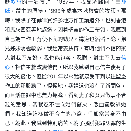
庭
教會
的一名牧師。1987年，我受洗歸向了主
耶
穌
，蒙主的恩待，1996年成為本地教會的牧師。那
時，我除了在菲律賓許多地方作工講道外，也到香港
和馬來西亞等地講道，因着聖靈的作工帶領，我感到
自己為主作工有使不完的勁兒，講道也滔滔不絶。弟
兄姊妹消極軟弱，我經常去扶持，有時他們不信的家
人對我不友好，我也能包容、忍耐，對主不失去
信
心
，相信主能改變他們，所以我感到自己信主後有了
很大的變化。但從2011年以來我就感受不到以往聖靈
作工的那股勁了，慢慢地，我講道也没有了新開啓，
而且活在罪中也無力擺脱。看到妻子和女兒做事不合
我的意思，我就忍不住向她們發火，憑血氣教訓她
們。我知道這樣做不合主的心意，但却常常身不由
己，為此，我感到特别痛苦。為了擺脱犯罪認罪的生