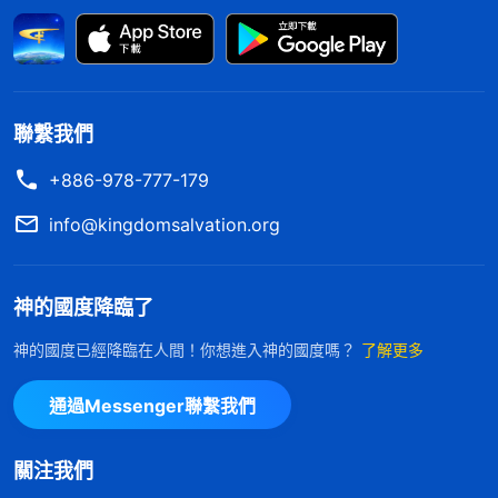
流，我們明白『得救』的真意了，請你們繼續交通，
願主帶領我們。」蘇姊妹接着説：「好的，我們來看
幾段
全能神
的話語就更明白了。全能神説：『
耶穌當
時作的工作是救贖整個人類，凡信他的，罪就得以赦
聯繫我們
免，你只要信他，他就救贖你，你只要信他就不屬罪
+886-978-777-179
了，你就從罪裏出來了，這就是得救了，因信稱義
了。不過在信的人身上還有那些悖逆東西、抵擋東
info@kingdomsalvation.org
西，這還得慢慢脱掉。得救不代表人完全被耶穌得着
了，乃是代表人不屬罪了，罪得赦免了，你只要信他
神的國度降臨了
就永遠不屬罪了。
』
《話・卷一 神的顯現與作工・作
神的國度已經降臨在人間！你想進入神的國度嗎？
了解更多
『
人的罪是得着赦免了，但人究竟怎樣
工异象 二》
才能脱去裏面的撒但敗壞性情，這些工作在人身上還
通過Messenger聯繫我們
没有作，人只是因信得救，因信罪得赦免，但人犯罪
的本性仍没有除去，仍在人的裏面存在。人的罪是藉
關注我們