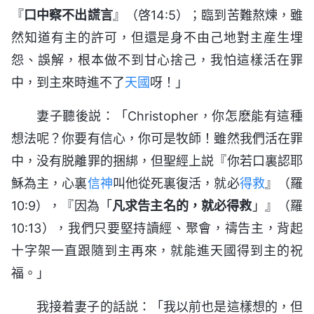
『
口中察不出謊言
』（啓14:5）；臨到苦難熬煉，雖
然知道有主的許可，但還是身不由己地對主産生埋
怨、誤解，根本做不到甘心捨己，我怕這樣活在罪
中，到主來時進不了
天國
呀！」
妻子聽後説：「Christopher，你怎麽能有這種
想法呢？你要有信心，你可是牧師！雖然我們活在罪
中，没有脱離罪的捆綁，但聖經上説『你若口裏認耶
穌為主，心裏
信神
叫他從死裏復活，就必
得救
』（羅
10:9），『因為「
凡求告主名的，就必得救
」』（羅
10:13），我們只要堅持讀經、聚會，禱告主，背起
十字架一直跟隨到主再來，就能進天國得到主的祝
福。」
我接着妻子的話説：「我以前也是這樣想的，但