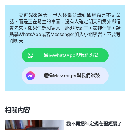
得着人類。所以這步用話語來揭示人的敗壞性情，讓
灾難越來越大，世人逐漸意識到聖經預言不是童
人按着合適的路去實行。這步作的工作比上步更有意
話，而是正在發生的事實，没有人確定明天和意外哪個
義，比上步作的工作果效更大，因為現在是話語直接
會先來。如果你想和家人一起迎接到主，蒙神保守，請
供應人的生命，讓人的性情能够徹底更新，是一步更
點擊WhatsApp或者Messenger加入小組學習，不要等
到明天。
徹底的工作……
」
《話・卷一 神的顯現與作工・道成肉
看到這裏我激動萬分，雖然這些話我
身的奥秘 四》
通過WhatsApp與我們聯繫
不能完全明白，甚至有些話使我感到困惑不解，但這
些話却使我看到了希望，我感到在這裏就能找到使自
通過Messenger與我們聯繫
己得到潔净變化的道，我從心裏感謝神垂聽了我的禱
告。我又看了一些内容，感到那些話語寫得真是太好
了，使我乾渴的心靈得到了牧養、澆灌。當我看到網
站裏寫着：「如果你不能找到你所在國家或地區的
福
相關内容
音
熱綫，請給我們留言，我們會盡快聯繫你。」我快
我不再把神定規在聖經裏了
速地找了一下，没有菲律賓的福音熱綫，就趕緊留了