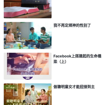
言，并毫不猶豫地寫上了我的聯繫電話和郵箱。
晚上回家後，我把這個消息告訴了妻子，妻子聽
後也願意尋求。真是感謝主，第二天他們回覆了我的
我不再定規神的性别了
留言信息，并約定下午在網上交流。下午和我們交談
的是劉姊妹和蘇姊妹，從交談中我感受到她們説話乾
脆、利落，有見地。妻子比我還着急，説：「我有個
問題想問一下，可以嗎？」她們熱情地説：當然可
Facebook上搭建起的生命橋
以。妻子説：「你們教會網站上説：『
末世
神作了一
梁（上）
步審判刑罰的工作。』我們夫妻倆也知道人非聖潔不
能見主，因主是聖潔的，但羅馬書中説『你若口裏認
耶穌為主，心裏信神叫他從死裏復活，就必得救』
做聰明童女才能迎接到主
（羅10:9），『因為「
凡求告主名的，就必得救
」』
（羅10:13），我們信靠主耶穌就已經得救了，能進