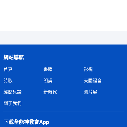
不看人為有罪的了，并不是説人本身没有罪了。因
此，得救并不代表我們徹底得潔净蒙拯救了，我們要
想得着潔净，還需要接受神末世的審判工作。」
聽她們這樣交通，我和妻子才明白，聖經羅馬書
中所説的「得救」是指接受主耶穌的救恩，不再因着
觸犯律法而被定罪處死説的，并不是像我們想像的
網站導航
「得救」就是徹底得潔净了。她們説的有道理，這樣
首頁
書籍
影視
解釋「得救」與我們現在活在犯罪認罪的光景中不矛
詩歌
朗誦
天國福音
盾，原來，主耶穌作的只是救贖工作，并没有作徹底
經歷見證
新時代
圖片展
潔净人、拯救人的工作，人信主雖然「得救」了，但
并不代表人徹底得潔净了。聽了她們的交通，我感到
關于我們
這裏面有
真理
可尋求，于是我表示願意聽她們繼續交
通。我説：「感謝主！你們談得很好，與你們這樣交
下載全能神教會App