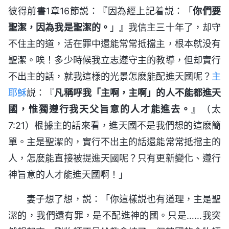
彼得前書1章16節説：『因為經上記着説：「
你們要
聖潔，因為我是聖潔的。
」』我信主三十年了，却守
不住主的道，活在罪中還能常常抵擋主，根本就没有
聖潔。唉！多少時候我立志遵守主的教導，但却實行
不出主的話，就我這樣的光景怎麽能配進天國呢？
主
耶穌
説：『
凡稱呼我「主啊，主啊」的人不能都進天
國，惟獨遵行我天父旨意的人才能進去。
』（太
7:21）根據主的話來看，進天國不是我們想的這麽簡
單。主是聖潔的，實行不出主的話還能常常抵擋主的
人，怎麽能直接被提進天國呢？只有更新變化、遵行
神旨意的人才能進天國啊！」
妻子想了想，説：「你這樣説也有道理，主是聖
潔的，我們還有罪，是不配進神的國。只是……我突