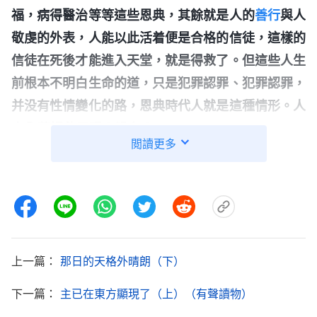
福，病得醫治等等這些恩典，其餘就是人的
善行
與人
敬虔的外表，人能以此活着便是合格的信徒，這樣的
信徒在死後才能進入天堂，就是得救了。但這些人生
前根本不明白生命的道，只是犯罪認罪、犯罪認罪，
并没有性情變化的路，恩典時代人就是這種情形。人
完全蒙拯救了嗎？没有！
」
《話・卷一 神的顯現與作
閲讀更多
這話説得太好了，我禁不住
工・
道成肉身
的奥秘 四》
繼續往下看，「
所以，那步工作作完之後，還有一步
審判刑罰的工作，這步就是藉着話語來潔净人，來達
到讓人有路可行，這步若再趕鬼那就没有果效、没有
意義了，因為人的罪性不能脱去，只停止在罪得赦免
上一篇：
那日的天格外晴朗（下）
這個基礎上。藉着贖罪祭人已經罪得赦免了，因為十
字架的工作已經結束，神已勝過撒但，但是人的敗壞
下一篇：
主已在東方顯現了（上）（有聲讀物）
性情還在人裏面存在，人還能犯罪抵擋神，神并没有