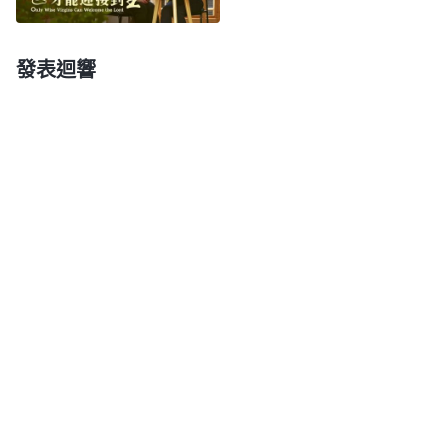
天國了，為什麽末世神要作一步審判刑罰的工作呢？
這個問題我不太明白，希望你們能談談。」
發表迴響
劉姊妹回答道：「感謝神！我們一起交通，願神
帶領我們。我們先來看看這裏説的『得救』是指什麽
説的。在律法時代後期，人都遠離神，失去了敬畏神
的心，人的罪越來越多，竟然將瞎眼、瘸腿、有病的
牛羊、鴿子獻為祭物，那時的人已經守不住律法了，
都面臨着觸犯律法被定罪處死的危險。在這種背景
下，為了拯救律法下的人脱離死亡，神親自道成肉身
作了一步救贖的工作，最後被釘死在十字架上，把全
人類從罪中救贖出來，人便因着信靠主耶穌而罪得赦
免，人才有資格來到神面前向神禱告，享受神的恩典
祝福，這就是恩典時代所説的『得救』的真正含義。
也就是説，『得救』僅僅是人的罪得赦免了，就是神