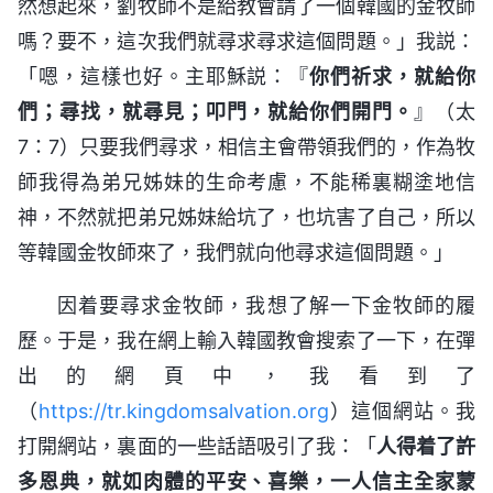
然想起來，劉牧師不是給教會請了一個韓國的金牧師
嗎？要不，這次我們就尋求尋求這個問題。」我説：
「嗯，這樣也好。主耶穌説：『
你們祈求，就給你
們；尋找，就尋見；叩門，就給你們開門。
』（太
7：7）只要我們尋求，相信主會帶領我們的，作為牧
師我得為弟兄姊妹的生命考慮，不能稀裏糊塗地信
神，不然就把弟兄姊妹給坑了，也坑害了自己，所以
等韓國金牧師來了，我們就向他尋求這個問題。」
因着要尋求金牧師，我想了解一下金牧師的履
歷。于是，我在網上輸入韓國教會搜索了一下，在彈
出的網頁中，我看到了
（
https://tr.kingdomsalvation.org
）這個網站。我
打開網站，裏面的一些話語吸引了我：「
人得着了許
多恩典，就如肉體的平安、喜樂，一人信主全家蒙