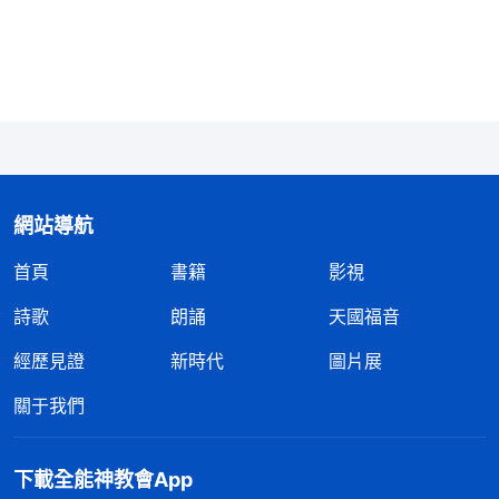
一巴掌，惡狠狠地説道：「你真是個不識抬舉的東
西，我看你是敬酒不吃吃罰酒！」説着，剛才那幾個
警察立馬過來對我又踢又打，然後又把我摁在地上讓
我跪着。我跪了一個多小時，兩個膝蓋痛得我實在受
不了了。那個胖警察又從辦公桌上抄起一副手銬，給
我打背銬，痛得我大聲地慘叫，那個胖警察幸灾樂禍
地説：「怎麽樣啊？好不好受？你還是趕緊交代了
網站導航
吧，免得受苦！」我没有吭聲。另一個警察就把我的
首頁
書籍
影視
左手使勁地往下按，右手使勁地往上提，我感覺到撕
詩歌
朗誦
天國福音
心裂肺的疼，衣服再一次被汗水濕透了。他們邊折磨
經歷見證
新時代
圖片展
着我還邊吼叫：「你不是信神嗎？趕快喊你的神來救
你啊！我告訴你，老子就是神，我想怎麽擺弄你就怎
關于我們
麽擺弄你！」我看着他這副鬼態，特别憤恨，在心裏
面咒詛這個魔鬼。我想到神的話説：「
這魔鬼氣急敗
下載全能神教會App