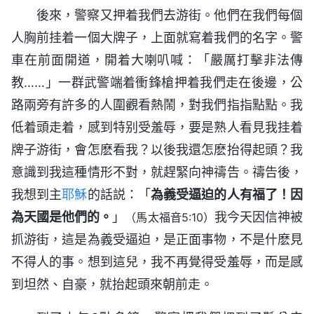
後來，警察又押着我們去游街。他們在我們每個
人胸前挂着一個大牌子，上面就寫着我們的名字。警
車在前面開道，開着大喇叭喊：「嚴厲打擊非法傳
教……」一群武警端着衝鋒槍押着我們走在後邊，公
路兩旁有許多的人圍觀看熱鬧，對我們指指點點。我
低着頭走着，感到特别受羞辱，要是熟人看見我挂着
牌子游街，會怎麽看我？以後我還怎麽抬得起頭？我
意識到我這種情形不對，就趕緊向神禱告。禱告後，
我想到主
耶穌
的話説：「
為義受逼迫的人有福了！因
為天國是他們的。
」
我今天因信神被
（馬太福音5:10）
抓游街，這是為義受逼迫，是正面事物，不是什麽見
不得人的事。想到這兒，我不再覺得受羞辱，而是感
到坦然、自豪，就抬起頭來朝前走。