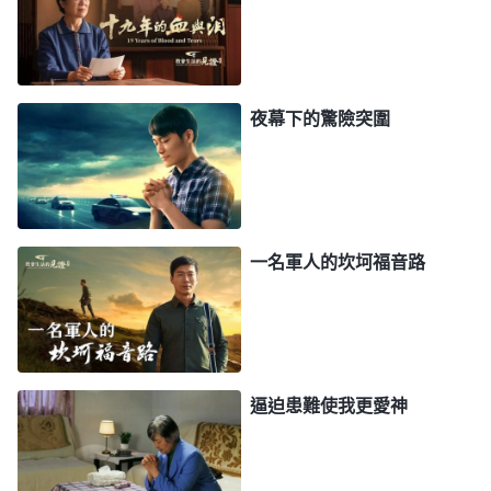
信心和力量，能勝過惡警的折磨。」後來，我就暈了
過去。當我醒來的時候已經坐在了椅子上，身上的繩
子也没了，兩隻手腫得就像紫茄子一樣。還没等我緩
過氣來，那個胖警察就繼續逼問我。見我還是不説，
夜幕下的驚險突圍
另一個警察氣急敗壞地衝向我，扣住我的左手，拉着
銬子就把我往門外拽，他邊拽邊惡狠狠地説道：「叫
你給老子嘴硬，把你懸空吊在門上，看看到底是你的
嘴硬，還是老子的銬子硬！」因為被吊了一天，我已
一名軍人的坎坷福音路
經精疲力盡了，一聽又要被懸空吊起來，我心裏就害
怕，拖着不肯走，我不住地向神禱告，求神加給我力
量，給我開闢出路。這時，一個主任走了進來，這個
警察才鬆了手。這個主任對着屋裏那幾個警察説：
逼迫患難使我更愛神
「你們怎麽這麽對待他，快把手銬解了。」他又假惺
惺地對我説：「我要是早點來，他們就不會這樣對待