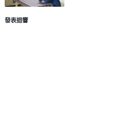
你了。你的情况我都了解了，不是什麽大問題，跟你
一起被抓的人已經交代清楚回去了，就你一個人還犟
發表迴響
着不説，你只要把問題交代清楚，我保證立馬放你回
去。」聽了這話，我想到神的話説：「
我民應時時防
備撒但的詭計，……免得上了它的圈套，後悔也來不
及。
」
《話・卷一 神的顯現與作工・神向全宇的説話・
神話提醒了我，警察詭計多端，他們為了讓
第三篇》
我背叛神、出賣弟兄姊妹做猶大，對我又是吊銬又是
捆綁，現在又换了一副嘴臉，花言巧語引誘哄騙，真
是太陰險了！接着，他又假惺惺地勸道：「我這都是
為你好，你何必這麽固執呢？你要是不領我這份情，
那他們怎麽對待你我可就不管了。」我説：「我知道
的都給你們説了，不知道的我也無法回答。」這個主
任的魔鬼相再也包不住了，他就往桌子上使勁地拍了