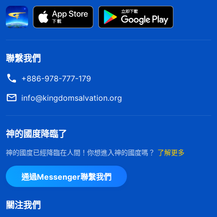
壞，怎能容讓神在地上治理它的朝綱？它怎能甘拜下
風？醜惡的面目原形畢露，令人哭笑不得，實難提
起，這不是它的本質嗎？醜陋的靈魂還認為美得『不
可思議』，這夥幫凶！下到凡間尋歡作樂，興風作
聯繫我們
浪，攪得世態炎凉，人心惶惶，……作了這麽多的
+886-978-777-179
孽，闖了這麽多的禍，還不等着被刑罰？
」
《話・卷
神的話揭示得一
一 神的顯現與作工・作工與進入 七》
info@kingdomsalvation.org
點不差，共産黨就是一夥惡魔下界，它最仇恨神，專
門殘害、折磨信神的人，完全是逆天而行、與神對抗
神的國度降臨了
的魔鬼撒但。我從心裏面恨透了這幫惡魔，我暗立心
神的國度已經降臨在人間！你想進入神的國度嗎？
了解更多
志：「不管他們怎麽折磨，我寧可死也不做猶大，决
不向魔鬼撒但屈服！」警察連續折磨了我兩個多小
通過Messenger聯繫我們
時，看實在審不出什麽了才停了手。
關注我們
熬過了一夜，到了早晨7點多鐘，警察才給我解