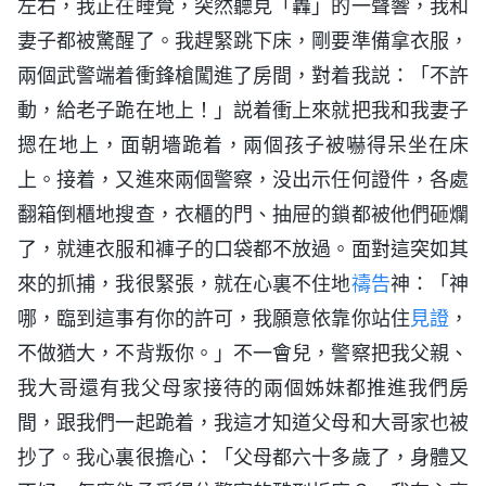
左右，我正在睡覺，突然聽見「轟」的一聲響，我和
妻子都被驚醒了。我趕緊跳下床，剛要準備拿衣服，
兩個武警端着衝鋒槍闖進了房間，對着我説：「不許
動，給老子跪在地上！」説着衝上來就把我和我妻子
摁在地上，面朝墻跪着，兩個孩子被嚇得呆坐在床
上。接着，又進來兩個警察，没出示任何證件，各處
翻箱倒櫃地搜查，衣櫃的門、抽屉的鎖都被他們砸爛
了，就連衣服和褲子的口袋都不放過。面對這突如其
來的抓捕，我很緊張，就在心裏不住地
禱告
神：「神
哪，臨到這事有你的許可，我願意依靠你站住
見證
，
不做猶大，不背叛你。」不一會兒，警察把我父親、
我大哥還有我父母家接待的兩個姊妹都推進我們房
間，跟我們一起跪着，我這才知道父母和大哥家也被
抄了。我心裏很擔心：「父母都六十多歲了，身體又