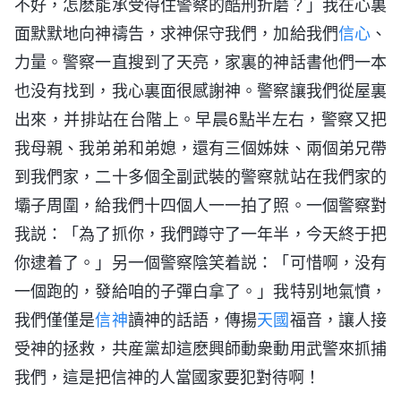
不好，怎麽能承受得住警察的酷刑折磨？」我在心裏
面默默地向神禱告，求神保守我們，加給我們
信心
、
力量。警察一直搜到了天亮，家裏的神話書他們一本
也没有找到，我心裏面很感謝神。警察讓我們從屋裏
出來，并排站在台階上。早晨6點半左右，警察又把
我母親、我弟弟和弟媳，還有三個姊妹、兩個弟兄帶
到我們家，二十多個全副武裝的警察就站在我們家的
壩子周圍，給我們十四個人一一拍了照。一個警察對
我説：「為了抓你，我們蹲守了一年半，今天終于把
你逮着了。」另一個警察陰笑着説：「可惜啊，没有
一個跑的，發給咱的子彈白拿了。」我特别地氣憤，
我們僅僅是
信神
讀神的話語，傳揚
天國
福音，讓人接
受神的拯救，共産黨却這麽興師動衆動用武警來抓捕
我們，這是把信神的人當國家要犯對待啊！