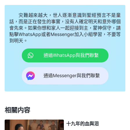
之後，兩個警察把我拖到了一間辦公室。一進
灾難越來越大，世人逐漸意識到聖經預言不是童
門，我看見有六個警察虎視眈眈地盯着我，一個胖警
話，而是正在發生的事實，没有人確定明天和意外哪個
會先來。如果你想和家人一起迎接到主，蒙神保守，請
察瞪着眼睛指着我怒吼：「快説！你們教會有多少
點擊WhatsApp或者Messenger加入小組學習，不要等
人？誰是教會帶領？」我説：「我不知道。」他氣得
到明天。
咬牙切齒：「不給你點顔色瞧瞧，你是不會老實
通過WhatsApp與我們聯繫
的！」胖警察手裏拿着一根小拇指粗的棕繩衝到我的
身邊，强行扒掉我的外衣，給我「包餃子」，就是用
通過Messenger與我們聯繫
繩子一圈一圈地把我渾身捆得結結實實的，然後又把
我摁在地上，讓我直直地跪着。大約過了七八分鐘
後，我就感覺到渾身又麻又痛，又過了二十多分鐘，
我感覺那繩子就像勒進我肉裏一樣，我渾身脹痛，喘
相關内容
着粗氣，倒在了地上。我在心裏面不住地向神禱告：
「神哪，我感到自己快要支撑不下去了，求你加給我
十九年的血與泪