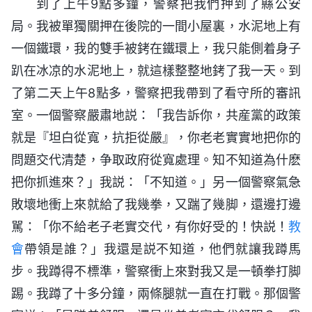
到了上午9點多鐘，警察把我們押到了縣公安
局。我被單獨關押在後院的一間小屋裏，水泥地上有
一個鐵環，我的雙手被銬在鐵環上，我只能側着身子
趴在冰凉的水泥地上，就這樣整整地銬了我一天。到
了第二天上午8點多，警察把我帶到了看守所的審訊
室。一個警察嚴肅地説：「我告訴你，共産黨的政策
就是『坦白從寬，抗拒從嚴』，你老老實實地把你的
問題交代清楚，争取政府從寬處理。知不知道為什麽
把你抓進來？」我説：「不知道。」另一個警察氣急
敗壞地衝上來就給了我幾拳，又踹了幾脚，還邊打邊
駡：「你不給老子老實交代，有你好受的！快説！
教
會
帶領是誰？」我還是説不知道，他們就讓我蹲馬
步。我蹲得不標準，警察衝上來對我又是一頓拳打脚
踢。我蹲了十多分鐘，兩條腿就一直在打戰。那個警