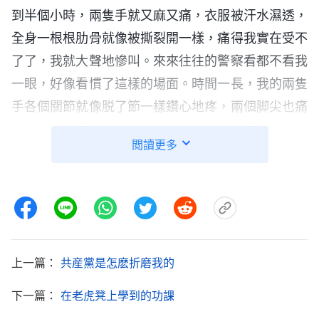
到半個小時，兩隻手就又麻又痛，衣服被汗水濕透，
全身一根根肋骨就像被撕裂開一樣，痛得我實在受不
了了，我就大聲地慘叫。來來往往的警察看都不看我
一眼，好像看慣了這樣的場面。時間一長，我的兩隻
手各個關節就像脱了節一樣鑽心地疼，兩個脚尖也痛
得不知道往哪裏放才好，我只好背靠在一根柱子上來
閲讀更多
减輕手腕和脚尖的疼痛。時間一長了，脊背又受不
了，我只能用兩個脚尖交替着來减輕手腕的壓力。當
時，我心裏有一個意念，不管警察怎麽折磨，都得為
神作見證。我就在心裏面不停地向神禱告，求神加給
我力量，能承受住這些痛苦。不知不覺，我感到疼痛
上一篇：
共産黨是怎麽折磨我的
减輕了許多。我被吊了近11個小時，警察才把我放下
來。當我兩個脚踩在地上的時候，已經没有了任何知
下一篇：
在老虎凳上學到的功課
覺，摇摇晃晃的，我站立不住，差點兒栽倒在地上。