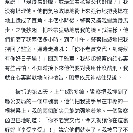
察説：「是蹲着舒服，還是坐着老實交代舒服？」我
没有搭理他。他們氣急敗壞地衝上來强行地把我摁在
地上跪成了直角。半個小時後，警察又讓我繼續蹲馬
步，之後抄起一把笤帚猛勁地扇我的臉。就這樣，他
們折磨了我兩個多小時。到了中午，警察惱怒地把我
押回了監室，還邊走邊吼：「你不老實交代，到時候
有你好日子過！」回到了監室，我想起警察的話心裏
有些害怕，不知道接下來他們要對我用什麽酷刑，我
就在心裏默默地向神禱告，願意依靠神站住見證。
被抓的第四天，上午8點多鐘，警察把我押到了
縣公安局的一個車棚裏，他們把我雙手吊在車棚的一
根横梁上，我的兩個脚尖只能勉强地着地。一個警察
凶巴巴地吼道：「你不老實交代，今天就讓你在這裏
好好『享受享受』！」説完他們就走了。我被吊了不