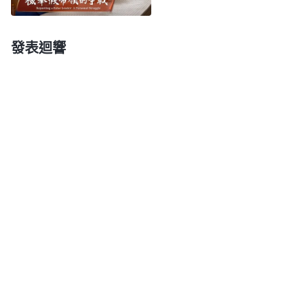
悖逆了！我素質是差一些，不如其他弟兄姊妹做事效
率高，但
教會
還給我操練的機會，弟兄姊妹也没有小
發表迴響
瞧我，還鼓勵幫助我，是我太不識好歹了，為了自己
的臉面竟然想放弃本分，真是太自私卑鄙了！其實神
看重的是人的心，即使素質差一些，但心對能往神的
要求上够，神也會開啓帶領，盡本分也能達到一些果
效。就像我剛開始檢查視頻的時候，藉着禱告依靠神
全力配合也能作一些工作，後來因着我的臉面太重
了，心根本没用在本分上，也獲得不了聖靈的作工，
所以做什麽就很吃力費勁。于是我向神
悔改
，願順服
神的擺布安排，自己能做多少就盡量做好，不再琢磨
逃避本分了。
過後我也琢磨：為什麽我看到自己素質差比不過
配搭的姊妹就消極退後呢？問題的根源是什麽呢？尋