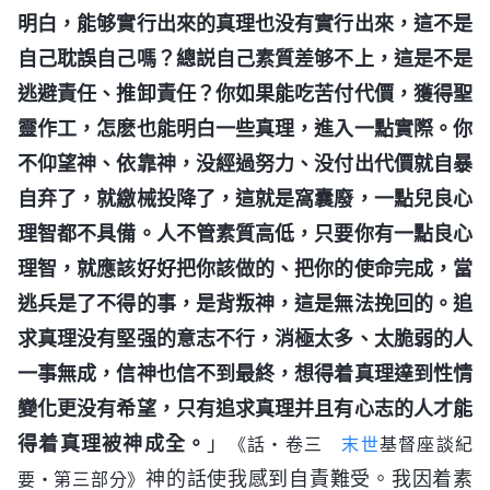
明白，能够實行出來的真理也没有實行出來，這不是
自己耽誤自己嗎？總説自己素質差够不上，這是不是
逃避責任、推卸責任？你如果能吃苦付代價，獲得聖
靈作工，怎麽也能明白一些真理，進入一點實際。你
不仰望神、依靠神，没經過努力、没付出代價就自暴
自弃了，就繳械投降了，這就是窩囊廢，一點兒良心
理智都不具備。人不管素質高低，只要你有一點良心
理智，就應該好好把你該做的、把你的使命完成，當
逃兵是了不得的事，是背叛神，這是無法挽回的。追
求真理没有堅强的意志不行，消極太多、太脆弱的人
一事無成，信神也信不到最終，想得着真理達到性情
變化更没有希望，只有追求真理并且有心志的人才能
得着真理被神成全。
」
《話・卷三
末世
基督座談紀
神的話使我感到自責難受。我因着素
要・第三部分》