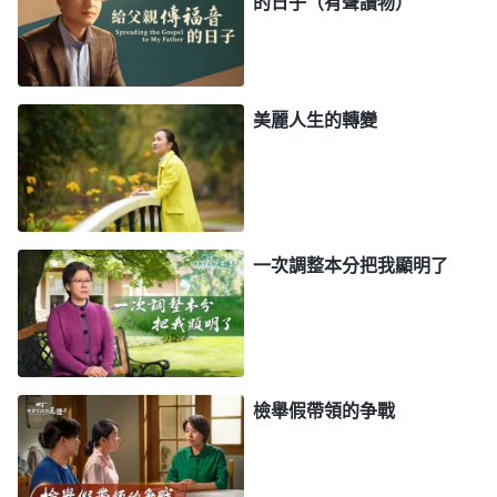
的日子（有聲讀物）
臉的活兒，盡本分總嫌苦怕累、挑挑揀揀，總任性，
總有個人的打算、喜好，并不是神對不起你。那人應
該怎樣正確對待自己的素質呢？一方面，神給你什麽
樣的素質你都應該從神領受，順服神的主宰安排，這
美麗人生的轉變
是人最起碼應該具備的思想觀點，這個觀點是正確
的，到哪兒都能站立得住，這是萬變不離其宗的真理
原則。
」
《話・卷七 關于追求真理・怎樣追求真理
看了神的話，我蒙羞慚愧。神不會把難擔的
（七）》
一次調整本分把我顯明了
擔子强加給人，神對人的要求都是人能達到的。神希
望我們能順服神的主宰安排，踏踏實實、安分守己地
盡好自己的本分。而我不明白神的心意，不想順服神
的主宰安排，看到自己素質不如别人就消極怠工，還
檢舉假帶領的争戰
埋怨神怎麽不給我好的素質。後來我想努力提高自己
的業務能力，達不到就消極誤解、逃避本分，真是太