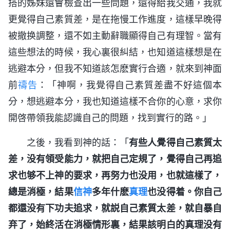
搭的姊妹還會檢查出一些問題，還得給我交通，我就
更覺得自己素質差，是在拖慢工作進度，這樣早晚得
被撤换調整，還不如主動辭職顯得自己有理智。當有
這些想法的時候，我心裏很糾結，也知道這樣想是在
逃避本分，但我不知道該怎麽實行合適，就來到神面
前
禱告
：「神啊，我覺得自己素質差盡不好這個本
分，想逃避本分，我也知道這樣不合你的心意，求你
開啓帶領我能認識自己的問題，找到實行的路。」
之後，我看到神的話：「
有些人覺得自己素質太
差，没有領受能力，就把自己定規了，覺得自己再追
求也够不上神的要求，再努力也没用，也就這樣了，
總是消極，結果
信神
多年什麽
真理
也没得着。你自己
都還没有下功夫追求，就説自己素質太差，就自暴自
弃了，始終活在消極情形裏，結果該明白的真理没有