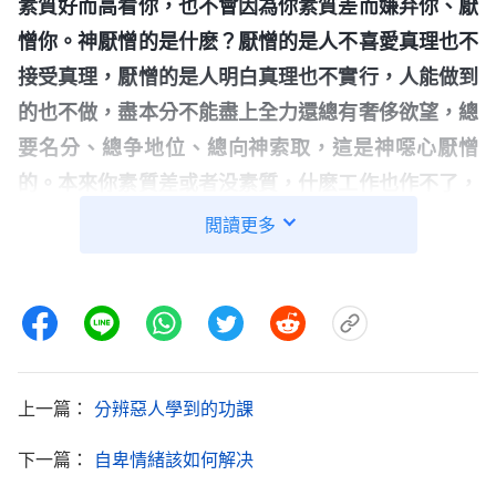
素質好而高看你，也不會因為你素質差而嫌弃你、厭
憎你。神厭憎的是什麽？厭憎的是人不喜愛真理也不
接受真理，厭憎的是人明白真理也不實行，人能做到
的也不做，盡本分不能盡上全力還總有奢侈欲望，總
要名分、總争地位、總向神索取，這是神噁心厭憎
的。本來你素質差或者没素質，什麽工作也作不了，
你還總要當帶領，總要争奪地位權勢，還總想讓神給
閲讀更多
你個準話，説你以後能進國度、能得福有好的歸宿，
神揀選你已經是極大的高抬了，你還要得寸進尺，神
給了你該得的，你已經從神得着很多了，你還有無理
要求，這是神厭憎的。你素質很差或者根本够不上人
的智商，但神并没有把你當動物一樣對待，還把你當
上一篇：
分辨惡人學到的功課
人對待，那你就應該做到人該做的、説人該説的，從
下一篇：
自卑情緒該如何解决
神領受神所給你的一切，能盡什麽本分就盡什麽本