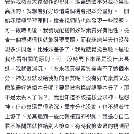
安排我檢查大家製作的視頻。能盡這個本分我心裏挺
高興的，就想着好好珍惜這個機會把本分盡好。一開
始我積極學習原則，檢查視頻時也能發現一些問題。
可一段時間後，我發現配搭的姊妹素質好有悟性，檢
查一個視頻很快就能發現問題，而我琢磨半天也没發
現多少問題，比姊妹差多了，我就感覺挺丢臉。過後
我也看相關的原則，可一段時間下來還是没什麽長
進，我就很消沉，「看來我真是素質差盡不了這個本
分，神怎麽就没給我好的素質呢？没有好的素質又怎
麽能盡好這個本分呢？要是被撤换或調整本分了，那
不是太丢人了嗎？」我也知道不該這樣要求神、埋怨
神，但心裏還是很消沉，盡本分也没勁，也不想着往
上够了。尤其遇到一些比較複雜的視頻，我擔心自己
看不準問題就推給别人檢查。有時我檢查過的視頻配