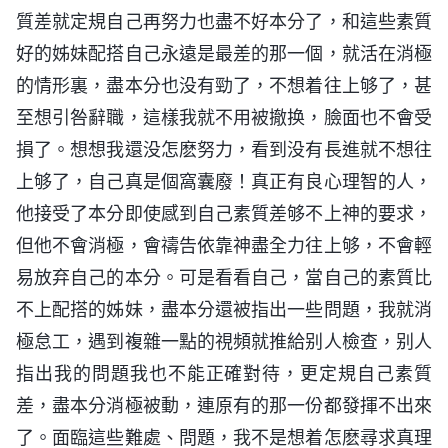
質差就定規自己再努力也盡不好本分了，和這些素質
好的姊妹配搭自己永遠是最差的那一個，就活在消極
的情形裏，盡本分也没有勁了，不想着往上够了，甚
至想引咎辭職，這樣我就不用被撤换，臉面也不會受
損了。想想我還没怎麽努力，看到没有長進就不想往
上够了，自己真是個窩囊廢！真正有良心理智的人，
他接受了本分即使感到自己素質差够不上神的要求，
但他不會消極，會禱告依靠神盡全力往上够，不會輕
易放弃自己的本分。可是看看自己，當自己的素質比
不上配搭的姊妹，盡本分還被指出一些問題，我就消
極怠工，遇到複雜一點的視頻就推給别人檢查，别人
指出我的問題我也不能正確對待，更定規自己素質
差，盡本分消極被動，連原有的那一份都發揮不出來
了。面臨這些難處、問題，我不是想着怎麽尋求真理