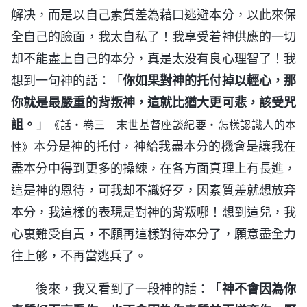
解决，而是以自己素質差為藉口逃避本分，以此來保
全自己的臉面，我太自私了！我享受着神供應的一切
却不能盡上自己的本分，真是太没有良心理智了！我
想到一句神的話：「
你如果對神的托付掉以輕心，那
你就是最嚴重的背叛神，這就比猶大更可悲，該受咒
詛。
」
《話・卷三 末世基督座談紀要・怎樣認識人的本
本分是神的托付，神給我盡本分的機會是讓我在
性》
盡本分中得到更多的操練，在各方面真理上有長進，
這是神的恩待，可我却不識好歹，因素質差就想放弃
本分，我這樣的表現是對神的背叛哪！想到這兒，我
心裏難受自責，不願再這樣對待本分了，願意盡全力
往上够，不再當逃兵了。
後來，我又看到了一段神的話：「
神不會因為你