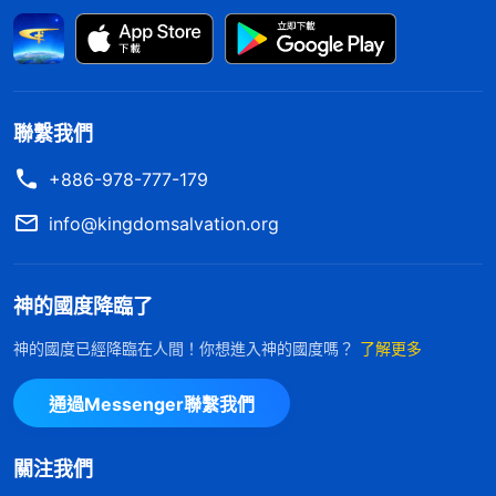
中間要争取的臉面、地位、人的高看也絶對不能丢，
這就是撒但的性情。
」
《話・卷三 末世基督座談紀
看了神的話我知道了，我看到自己素
要・第三部分》
質差不如配搭的姊妹就消極，根源的問題是我把臉面
聯繫我們
地位看得太重了。看到其他弟兄姊妹素質好、盡本分
+886-978-777-179
效率高我就羡慕，想提高自己的工作效率，可努力後
info@kingdomsalvation.org
還是不如别人，臉面地位得不到滿足了我就消極被
動，甚至想撂挑子背叛神，我把臉面地位看得比本分
神的國度降臨了
都重要。看到「人活臉，樹活皮」這個撒但毒素已經
深種在我心裏，讓我處處在乎别人怎麽看自己，絲毫
神的國度已經降臨在人間！你想進入神的國度嗎？
了解更多
不考慮神的心意和要求，絲毫不維護教會的工作。想
通過Messenger聯繫我們
到自己能盡上這個本分這裏面包含着神的良苦用心，
神知道我的缺少，知道我臉面地位心重，需要這樣的
關注我們
環境來潔净變化。神安排我和素質好的姊妹配搭盡本