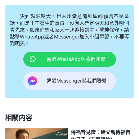
分，不要辜負神，不要因為神把你當人待了你就得寸
進尺，説『神既然拿我當人待，那就給我更好的素質
灾難越來越大，世人逐漸意識到聖經預言不是童
吧，讓我當組長、當負責人，讓我當帶領，最好讓我
話，而是正在發生的事實，没有人確定明天和意外哪個
會先來。如果你想和家人一起迎接到主，蒙神保守，請
什麽累活都不用做，神家白養活我，讓我不用出力受
點擊WhatsApp或者Messenger加入小組學習，不要等
累，做我自己想做的』，這都是無理要求，這不是受
到明天。
造之物該有的表現、該提出的要求。神没有按照你素
通過WhatsApp與我們聯繫
質差對待你，還揀選你給你機會盡本分，這是神的高
抬，你不應該得寸進尺向神提無理要求，而是應該感
通過Messenger與我們聯繫
謝神，盡好本分還報神的愛，這是神對你的要求。你
素質差，但神也没有按素質好的標準來要求你，你没
素質、没智商，神也没有要求你達到素質好的人能做
到的標準，你能做什麽就做什麽，神并没有趕鴨子上
相關内容
架，只不過是你自己總有奢侈欲望，總不甘心做普通
人、做素質差的平凡人，是你不想做這些出力的不露
傳福音見證：給父親傳福音