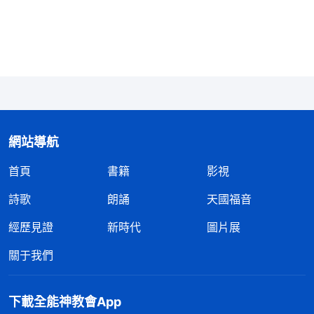
求中，我看到神的話：「
多數人都會耍小聰明，就不
會尋求真理，他就把自己的利益、臉面，自己在人心
目中的位置或者分量都看得特别重，他唯一寶愛的東
西就是這些。他把這些東西抓得死死的，當成自己的
命，至于神怎麽看、神怎麽對待那是其次，先不管，
他先考慮自己在這個人群中是不是老大、是不是能占
網站導航
據被人高看的位置、是不是説話有分量，要先把這個
首頁
書籍
影視
位置占好了。幾乎所有人到了一個人群中都要尋找一
個這樣的位置、這樣的機會。如果自己的本事大，當
詩歌
朗誦
天國福音
然要占據至高點；如果自己的本事一般，也要在人群
經歷見證
新時代
圖片展
中占據高的位置；如果自己在人群中是下層，素質一
關于我們
般，才能也一般，那也得讓人高看，不能讓人小瞧。
自己的臉面、尊嚴這是最後的陣地，一定得堅守住，
下載全能神教會App
哪怕没有了人格，没有了神的認可、神的悦納，在人