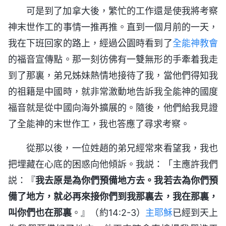
可是到了加拿大後，繁忙的工作還是使我將考察
神末世作工的事情一推再推。直到一個月前的一天，
我在下班回家的路上，經過公園時看到了
全能神教會
的福音宣傳點。那一刻彷佛有一雙無形的手牽着我走
到了那裏，弟兄姊妹熱情地接待了我，當他們得知我
的祖籍是中國時，就非常激動地告訴我全能神的國度
福音就是從中國向海外擴展的。隨後，他們給我見證
了全能神的末世作工，我也答應了尋求考察。
從那以後，一位姓趙的弟兄經常來看望我，我也
把埋藏在心底的困惑向他傾訴。我説：「主應許我們
説：『
我去原是為你們預備地方去。我若去為你們預
備了地方，就必再來接你們到我那裏去，我在那裏，
叫你們也在那裏
。』（約14:2-3）
主耶穌
已經到天上