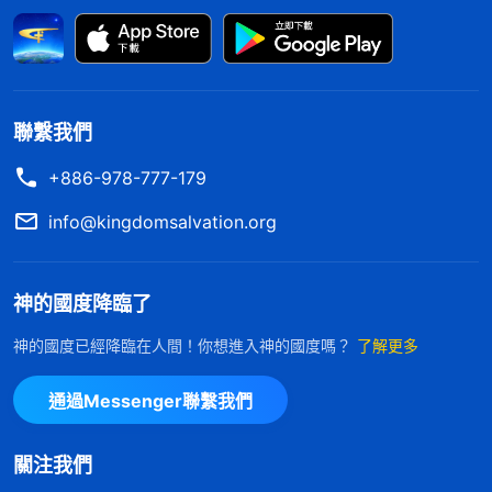
每步作工中，那些真心信神、喜愛真理的人從神的舊
工作中走出來，跟上神現實的作工步伐，歸回到神面
前説的。」
聽了全能神的話和趙弟兄的交通，再仔細想想，
聯繫我們
事實真是這麽回事啊！這時我才看到自己的確够愚昧
+886-978-777-179
的，神造人本來就是讓人在地上生活，可我偏要往天
info@kingdomsalvation.org
上去，如果被提到半空中，那裏既没有糧食，也没有
住所，人怎麽生存呢？現在我明白了，我所認為的
神的國度降臨了
「被提」完全是根據聖經的字面意思再加上自己的頭
腦想像勾勒出來的，真是异想天開啊！看來，信神凡
神的國度已經降臨在人間！你想進入神的國度嗎？
了解更多
在這末世的末了時期，我們怎樣才能迎接到主？
事都得根據神的話，不能隨便聽信人的話，尤其在尋
如何才能進天國得永生呢？主耶穌說：「
你們祈
通過Messenger聯繫我們
求考察主再來的大事上，更不能盲目崇拜人、跟隨
求，就給你們；尋找，就尋見；叩門，就給你們
開門。
」（馬太福音7:7）國度降臨福音網，帶
人，受人的轄制，不然就太危險了，最後被神撇弃了
關注我們
你尋求主再來的奧祕，找到進天國得永生的路
還不知怎麽回事！