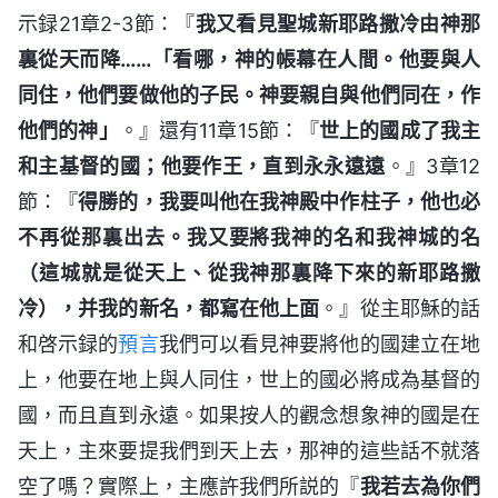
示録21章2-3節：『
我又看見聖城新耶路撒冷由神那
裏從天而降……「看哪，神的帳幕在人間。他要與人
同住，他們要做他的子民。神要親自與他們同在，作
他們的神」
。』還有11章15節：『
世上的國成了我主
和主基督的國；他要作王，直到永永遠遠
。』3章12
節：『
得勝的，我要叫他在我神殿中作柱子，他也必
不再從那裏出去。我又要將我神的名和我神城的名
（這城就是從天上、從我神那裏降下來的新耶路撒
冷），并我的新名，都寫在他上面
。』從主耶穌的話
和啓示録的
預言
我們可以看見神要將他的國建立在地
上，他要在地上與人同住，世上的國必將成為基督的
國，而且直到永遠。如果按人的觀念想象神的國是在
天上，主來要提我們到天上去，那神的這些話不就落
空了嗎？實際上，主應許我們所説的『
我若去為你們