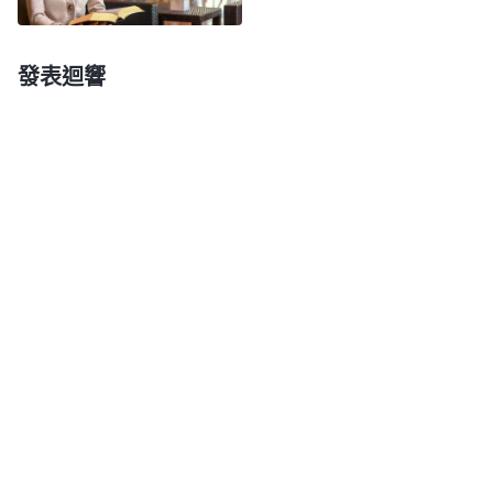
是解釋字面意思，根本講不透神話的内涵之意。感謝
神！若不是神藉着趙弟兄跟我交通這方面的真理，我
發表迴響
還會等着主來被提上天，這樣即使盼上一輩子也没有
結果，最終被主撇弃了還不知道！就如那些猶太教的
法利賽人
，直到現在還在盼望着彌賽亞降臨，這不是
人的愚昧無知嘛！這時，我又迫不及待地問趙弟兄，
真正的「被提」到底是指什麽説的呢？
趙弟兄微笑着説：「全能神把一切的真理奥秘都
給我們打開了，這個問題在全能神的話中就能找到答
案。」他隨後找了一段全能神的話讀道：「『
被提
』
不是按人想像的從低處挪到高處，這是大錯特錯的。
『被提』指的是我預定之後而又揀選這件事説的，是
針對所有的預定又揀選的人説的……凡是在我以後的
家中有份的，都是被提到我面前的，這是千真萬確的