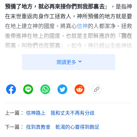
預備了地方，就必再來接你們到我那裏去
』，是指神
在末世重返肉身作工拯救人，神所預備的地方就是要
在地上建立神的國度，將真心
信神
的人都潔净、拯救
後帶進神在地上的國度，也就是主耶穌應許的『
我在
那裏，叫你們也在那裏
』。如今，神已經以全能神這
個新名作了末世審判潔净人的工作，神正在地上作成
閲讀更多
一班
得勝者
。這些蒙神拯救、被神作成的得勝者都是
在地上能實行神的話、遵行神旨意的人，就是神國度
中的子民。當這一班得勝者完全被神作成時，神的旨
意就在地上得到通行了，基督的國度就實現在地上
了，神也就完全得着了榮耀。」
上一篇：
信神路上 我和丈夫不再有分歧
聽了趙弟兄的交通，我心裏一下亮堂了，聖經中
下一篇：
找到真教會 乾渴的心靈得到飽足
的確是這麽記載的，可每當聽到牧師長老講神的國在