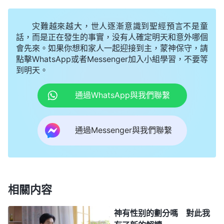
天上，我就信以為真，而聖經的預言説得這麽清楚我
却看不明白，這幾年信主真的是信得太糊塗了！但我
灾難越來越大，世人逐漸意識到聖經預言不是童
心裏還有不解的地方，于是我又對趙弟兄説：「經上
話，而是正在發生的事實，没有人確定明天和意外哪個
會先來。如果你想和家人一起迎接到主，蒙神保守，請
還記着：『以後我們這活着還存留的人必和他們一同
點擊WhatsApp或者Messenger加入小組學習，不要等
被提到雲裏，在空中與主相遇。這樣，我們就要和主
到明天。
永遠同在。』（帖前4:17）既然神的國最終要成就在
通過WhatsApp與我們聯繫
地上，這裏説的我們會被提到雲裏，在空中與主相
遇，又該如何理解呢？」
通過Messenger與我們聯繫
趙弟兄耐心地交通道：「我們迎接主再來應該根
據主耶穌所説的預言，這是最準確的。而『以後我們
這活着還存留的人必和他們一同被提到雲裏，在空中
與主相遇。這樣，我們就要和主永遠同在』這節經文
相關内容
是保羅説的話，主耶穌可從來没有説過這樣的話，聖
神有性别的劃分嗎 對此我
靈也從來没有這樣説過。那保羅這話能代表主耶穌