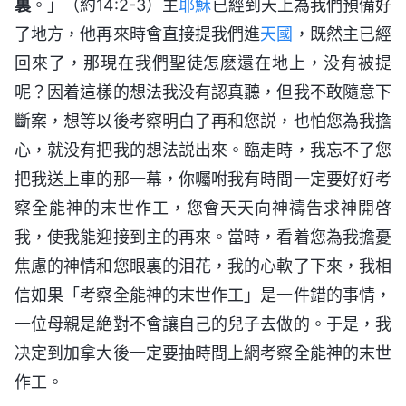
裏
。」（約14:2-3）主
耶穌
已經到天上為我們預備好
了地方，他再來時會直接提我們進
天國
，既然主已經
回來了，那現在我們聖徒怎麽還在地上，没有被提
呢？因着這樣的想法我没有認真聽，但我不敢隨意下
斷案，想等以後考察明白了再和您説，也怕您為我擔
心，就没有把我的想法説出來。臨走時，我忘不了您
把我送上車的那一幕，你囑咐我有時間一定要好好考
察全能神的末世作工，您會天天向神禱告求神開啓
我，使我能迎接到主的再來。當時，看着您為我擔憂
焦慮的神情和您眼裏的泪花，我的心軟了下來，我相
信如果「考察全能神的末世作工」是一件錯的事情，
一位母親是絶對不會讓自己的兒子去做的。于是，我
决定到加拿大後一定要抽時間上網考察全能神的末世
作工。