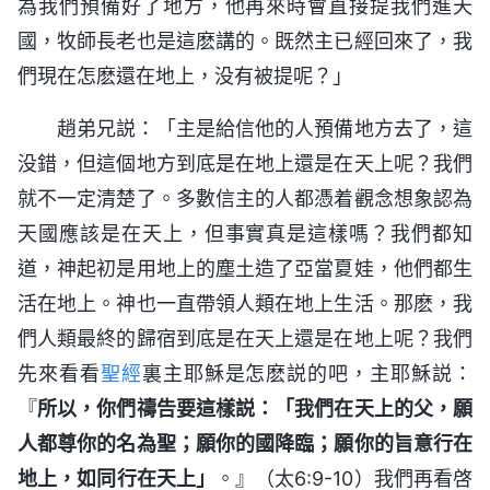
為我們預備好了地方，他再來時會直接提我們進天
國，牧師長老也是這麽講的。既然主已經回來了，我
們現在怎麽還在地上，没有被提呢？」
趙弟兄説：「主是給信他的人預備地方去了，這
没錯，但這個地方到底是在地上還是在天上呢？我們
就不一定清楚了。多數信主的人都憑着觀念想象認為
天國應該是在天上，但事實真是這樣嗎？我們都知
道，神起初是用地上的塵土造了亞當夏娃，他們都生
活在地上。神也一直帶領人類在地上生活。那麽，我
們人類最終的歸宿到底是在天上還是在地上呢？我們
先來看看
聖經
裏主耶穌是怎麽説的吧，主耶穌説：
『
所以，你們禱告要這樣説：「我們在天上的父，願
人都尊你的名為聖；願你的國降臨；願你的旨意行在
地上，如同行在天上」
。』（太6:9-10）我們再看啓