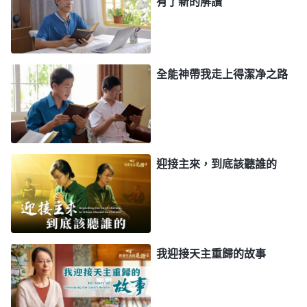
有了新的解讀
嗎？能代表神嗎？關于主再來這麽大的奥秘只有神知
道，我們人不能瞎解釋、瞎定規。保羅不是基督，他
只是一個敗壞的人，他説的話若没有神的話作根據，
全能神帶我走上得潔净之路
甚至與神的話相抵觸、相違背，那肯定充滿了人的摻
雜、人的想像，他的話就不能作為我們信神的根據。
關于被提進天國的事，我們應該以聖經中神的話作根
據才合乎
真理
，才合神心意。因為只有主耶穌才是天
迎接主來，到底該聽誰的
國的主，主耶穌的話才是真理、才有權柄。」
聽了趙弟兄的交通我才恍然大悟，是啊，在談到
關于主再來的事上，趙弟兄引用的都是聖經中神的話
與神啓示給人的預言，并且談的領受認識非常純正，
我迎接天主重歸的故事
而我們的牧師長老在講到這個話題的時候，總是高舉
見證人的話，却很少交通神的話，即便偶爾講一點也