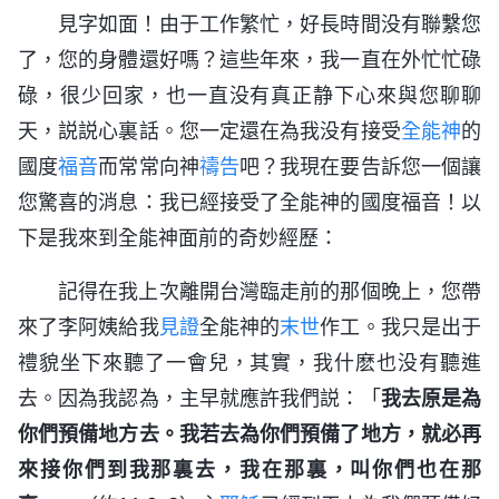
見字如面！由于工作繁忙，好長時間没有聯繫您
了，您的身體還好嗎？這些年來，我一直在外忙忙碌
碌，很少回家，也一直没有真正静下心來與您聊聊
天，説説心裏話。您一定還在為我没有接受
全能神
的
國度
福音
而常常向神
禱告
吧？我現在要告訴您一個讓
您驚喜的消息：我已經接受了全能神的國度福音！以
下是我來到全能神面前的奇妙經歷：
記得在我上次離開台灣臨走前的那個晚上，您帶
來了李阿姨給我
見證
全能神的
末世
作工。我只是出于
禮貌坐下來聽了一會兒，其實，我什麽也没有聽進
去。因為我認為，主早就應許我們説：「
我去原是為
你們預備地方去。我若去為你們預備了地方，就必再
來接你們到我那裏去，我在那裏，叫你們也在那