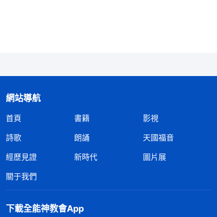
事，是永不改變的，誰也駁不倒，這是對撒但的回
擊，凡是我預定的，就被提到我面前
。」
《話・卷
一 神的顯現與作工》
讀完神的話，趙弟兄交通：「從全能神的話中我
們明白了，真正的『被提』是指神預定揀選的人能來
到神的面前，接受神的救恩。比如，在律法時代，那
網站導航
些信
耶和華
、遵守律法的人就是『被提』到了神面
首頁
書籍
影視
前；到主耶穌來作工的時候，人能從律法下走出來，
詩歌
朗誦
天國福音
跟上主耶穌的作工，得着主耶穌的救贖，這就是『被
經歷見證
新時代
圖片展
提』；末世，全能神來發表真理拯救人，凡是聽見
神
的聲音
就相信跟隨的，就是跟上神末世作工的人，這
關于我們
就是『被提』到神寶座前了。所以，『被提』并不是
像我們頭腦想像的從地上被提到天上，而是指在神的
下載全能神教會App