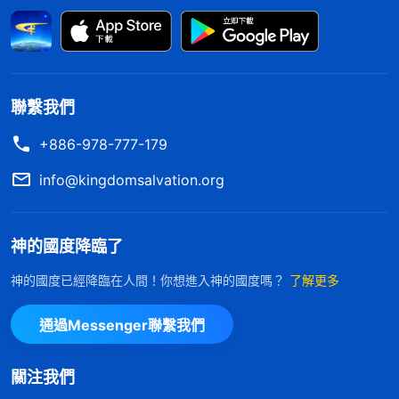
心，神知道每一個人的實情，無論何人誰也欺騙不了
神。有的人總標榜自己人性好，從來不説别人壞話，
從來不損害别人的利益，也不貪圖别人的財物，甚至
在臨到利益糾紛時寧可自己吃虧也不占人便宜，人都
聯繫我們
感覺他是好人，但是在神家盡本分他却藏奸耍滑總為
+886-978-777-179
自己圖謀，没有一件事能考慮到神家的利益，没有一
info@kingdomsalvation.org
件事是急神所急、想神所想，没有一件事能放下自己
的利益盡好本分。他從來不會為了維護神家利益捨弃
神的國度降臨了
自己的利益，甚至看見惡人作惡也不揭露，一點兒原
則没有。這是什麽人性？這就不是好的人性。
」
神的國度已經降臨在人間！你想進入神的國度嗎？
了解更多
《話・卷三 末世基督座談紀要・把心交給神就能得着真
通過Messenger聯繫我們
真正的好人能接受真理、順服神，盡本分有負
理》
擔、有責任心，能堅持原則，維護教會工作。而且對
關注我們
待人有原則，發現弟兄姊妹的問題、缺少該交通幫助