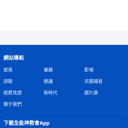
效，而是為了安慰人，讓人覺得大家都是一樣的敗
壞，有過錯很正常，無形中讓人都遷就自己，我這也
不是在見證神，這是在迷惑人哪！看到丁瑞不能與人
和諧配搭，常盯人論事，我為了維護自己的好形象没
有給她指點出來，還隨着她説别人的問題，平時看到
她耍性子，我也由着她，導致丁瑞認識不到自己的問
題，活在敗壞性情中遷就自己，我這不是坑害人嗎？
網站導航
首頁
書籍
影視
後來，我又看了一段神的話：「
人性好得有一個
標準，不是走中庸之道不堅持原則，誰也不得罪，四
詩歌
朗誦
天國福音
面討好、八面見光，讓各種人都説他好，不是這個標
經歷見證
新時代
圖片展
準，那是什麽標準？他對待神、對待真理能順服，對
關于我們
待本分、對待各種人事物都有原則，盡本分能負責
任，不藏奸耍滑，能維護神家利益，不為自己圖謀，
下載全能神教會App
這方面大家有目共睹，心裏都清楚。另外，神鑒察人