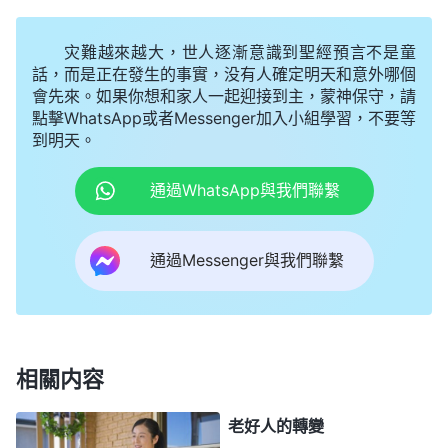
心裏舒服、得着安慰，你没説誠實話。你不是用你的
誠心去幫助他，把他的問題説清楚，讓他從消極中走
灾難越來越大，世人逐漸意識到聖經預言不是童
出來，你没做到誠實人該做的，你只是為了安慰他，
話，而是正在發生的事實，没有人確定明天和意外哪個
會先來。如果你想和家人一起迎接到主，蒙神保守，請
為了讓他跟你没有任何的隔閡、不産生矛盾，你就敷
點擊WhatsApp或者Messenger加入小組學習，不要等
衍他，這就不是做誠實人。那遇到這種情况應該怎麽
到明天。
實行是做誠實人呢？你得把自己看到的、看準的問題
通過WhatsApp與我們聯繫
跟他説，『我也有過這樣的經歷，你看我説得對不
對，如果不對你可以不接受，如果對我希望你接受。
通過Messenger與我們聯繫
如果我説的話傷到你了，希望你能從神領受，我的存
心目的是為了幫助你。這事我看得清清楚楚，你就是
因為個人的臉面受到羞辱了，别人没給你面子，你覺
得别人都瞧不起你，你受打擊了，你從來没受過這樣
相關内容
的委屈，你就接受不了，就消極了，你説事實是不是
這麽回事？』他聽完覺得確實是這樣。其實你心裏就
老好人的轉變