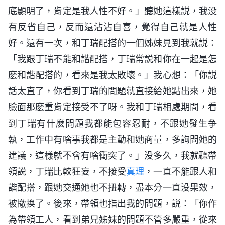
底顯明了，肯定是我人性不好。」聽她這樣説，我没
有反省自己，反而還沾沾自喜，覺得自己就是人性
好。還有一次，和丁瑞配搭的一個姊妹見到我就説：
「我跟丁瑞不能和諧配搭，丁瑞常説和你在一起是怎
麽和諧配搭的，看來是我太敗壞。」我心想：「你説
話太直了，你看到丁瑞的問題就直接給她點出來，她
臉面那麽重肯定接受不了呀。我和丁瑞相處期間，看
到丁瑞有什麽問題我都能包容忍耐，不跟她發生争
執，工作中有啥事我都是主動和她商量，多詢問她的
建議，這樣就不會有啥衝突了。」没多久，我就聽帶
領説，丁瑞比較狂妄，不接受
真理
，一直不能跟人和
諧配搭，跟她交通她也不扭轉，盡本分一直没果效，
被撤换了。後來，帶領也指出我的問題，説：「你作
為帶領工人，看到弟兄姊妹的問題不管多嚴重，從來