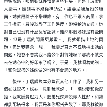
帶領説過，那個姊妹性情是有些狂妄，但是丁瑞愛盯
人鑽事，臨到事不能從神領受，誰要是觸及她的臉
面，她就甩臉子不搭理誰，有工作也不跟人商量，拿
工作撒氣，最後耽誤了工作進度。帶領給她交通，她
對自己也没有什麽反省認識。雖然那個姊妹是有些問
題，但是丁瑞的問題更嚴重。」我就想指出她的問
題，但是我轉念一想：「我要是直言不諱地指出她的
問題，她會不會説我不能公平對待她呀？那我不就失
去在她心中的好印象了嗎？」于是，我就順着她説：
「和你配搭的姊妹做的也有不合適的地方。」
後來，丁瑞調换本分負責其他工作了，我和另一
個姊妹配搭。姊妹一見到我就説：「一聽説要和你配
搭，我就感覺壓力大，聽弟兄姊妹説你人性好，和誰
都能配搭得來，我要是和你配搭失敗了，那我就被徹