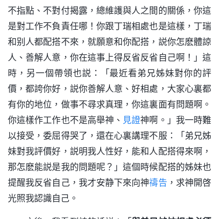
不指點、不對付揭露，總維護與人之間的關係，你這
是對工作不負責任哪！你跟丁瑞相處也是這樣，丁瑞
和别人都配搭不來，就願意和你配搭，説你怎麽體諒
人、善解人意，你在這事上得反省反省自己啊！」這
時，另一個帶領也説：「最近看弟兄姊妹對你的評
價，都誇你好，説你善解人意、好相處，大家心裏都
有你的地位，做事不尋求真理，你這裏面有問題啊。
你這樣作工作也不是高舉神、
見證
神啊。」我一時難
以接受，委屈得哭了，還在心裏講理不服：「弟兄姊
妹對我評價好，説明我人性好，能和人配搭得來啊，
那怎麽能説是我的問題呢？」這個時候配搭的姊妹也
提醒我反省自己，我才安静下來向神
禱告
，求神開啓
光照我認識自己。