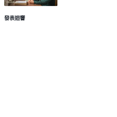
人相處如果只是説一些奉承、討好的話，看到别人的
問題也不指點，這都不是真心幫助人，不能給人帶來
發表迴響
益處。神説這樣的人是走中庸之道，是老好人，特别
狡猾，説話做事看風使舵、八面見光，誰都不得罪，
就是個活撒但。反省自己的流露、表現就是神所揭示
的這類人。看到丁瑞處理檢舉信没解决問題還得返
工，我意識到是她急功近利導致的，應該指出她的問
題，幫助她反省認識自己，可是我怕她會説我不體諒
人，説我人性不好，我就説了一些勸勉的話，甚至還
談自己失敗的經歷來安慰她。經我這麽一説，丁瑞不
難受了，對自己的敗壞性情也没有多少反省認識。雖
然幫助人可以結合自己的經歷交通，但主要是藉着自
己的失敗認識自己的問題來引導對方反省認識自己，
可是我談自己失敗的經歷并不是為了達到這樣的果