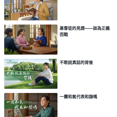
是這麽想的，但你如果不做誠實人這話你就説不出
來，你就會説『我也常消極』，對方一聽大家都消
極，他覺得自己消極也正常就不尋求真理解决了，最
後就没從消極中走出來。你如果做誠實人，用誠實的
基督徒的見證——該為正義
而戰
態度、誠實的心去幫助他，就能讓他明白真理，從消
極中走出來。
」
《話・卷三
末世
基督座談紀要・做誠實
「
世上有許多所謂的好人説
人才能活出真正人的樣式》
出話來挺高尚，雖然外表看好像没作什麽大惡，其實
不敢説真話的背後
特别的詭詐圓滑，特别會看風使舵，説出話來八面見
光，就是個假好人、偽君子，正是假冒為善的人。那
些走中庸之道的人都是最陰險的，誰都不得罪，八面
見光、八面玲瓏、逢場作戲，誰都看不出破綻，那就
一團和氣代表和諧嗎
是個活撒但！
」
《話・卷三 末世基督座談紀要・實行真
從神的話中我明白了，與
理才能擺脱敗壞性情的捆綁》