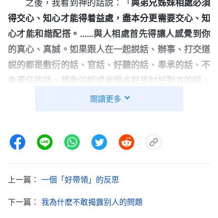
之後，我看到神的話説：「
與弟兄姊妹相處必須
得交心、知心才能得着益處，盡本分更需要交心、知
心才能和諧配搭。……與人相處首先得讓人感覺到你
的真心、真誠。如果跟人在一起説話、辦事、打交道
説的都是敷衍的話、官話、好聽的話、奉承的話、不
負責任的話、想象的話或者根本就是討好對方的話，
這就没有一點兒實在的東西，一點兒誠心都没有了。
閲讀更多
無論跟誰相處都是這種方式，這樣的人没有誠實的
心，這就不是誠實人了。比如，對方有消極情形，他
誠心實意地跟你説：『你跟我説説，我消極到底是怎
麽回事，我自己看不透啊。』其實你心裏明白他是什
麽問題，但你不説實話，你説：『没事，你這不算消
上一篇：
一個「好帶領」的反思
極，我也這樣。』這句話對方聽着是挺得安慰，但是
下一篇：
我為什麽不敢揭露别人的問題
你的態度不是真誠的，你是在敷衍對方，為了讓對方