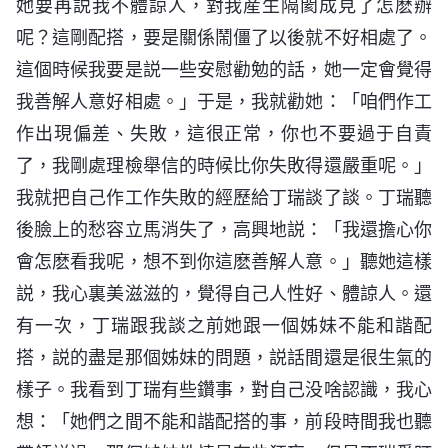
她要再説我不體諒人，對我産生隔閡成見了怎麽辦
呢？這剛配搭，要是關係鬧僵了以後就不好相處了。
這個時候我要是説一些安慰勸勉的話，她一定會覺得
我善解人意好相處。」于是，我就勸她：「咱們作工
作出現偏差、失敗，這很正常，你也不要過于自責
了，我剛處理檢舉信的時候比你失敗得還嚴重呢。」
我就把自己作工作失敗的經歷給丁瑞談了談。丁瑞聽
後臉上的愁容立馬消失了，高興地説：「我還擔心你
會怎麽看我呢，想不到你這麽善解人意。」聽她這樣
説，我心裏美滋滋的，覺得自己人性好、體諒人。還
有一次，丁瑞跟我談之前她跟一個姊妹不能和諧配
搭，説的盡是那個姊妹的問題，説話間還是很生氣的
樣子。我看到丁瑞有些鑽事，對自己没啥認識，我心
想：「她們之間不能和諧配搭的事，前段時間我也聽