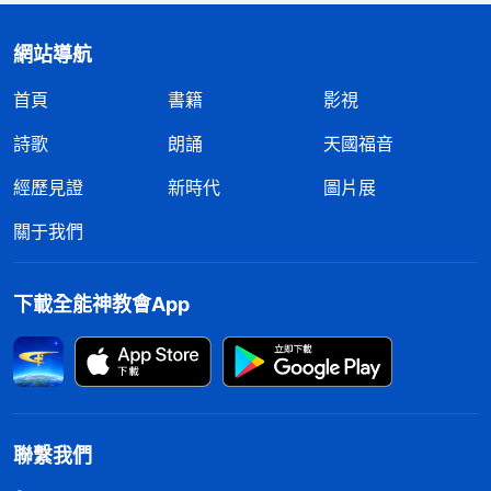
的泪，最後横下一條心來滿足神。因為有争戰人才受
了苦，才受了熬煉，這是真實的受苦。當有争戰臨到
網站導航
的時候，你能真實地站在神一邊，就能達到滿足神。
首頁
書籍
影視
實行真理裏面受痛苦，這是必經之路，如果實行真理
詩歌
朗誦
天國福音
的時候人裏面的東西都對，就不需要神成全了，就没
經歷見證
新時代
圖片展
有争戰了，人也就不受痛苦了，就因為人裏面有許多
不合神用的地方，有許多肉體的悖逆性情，所以才需
關于我們
要人更深地學習背叛肉體的功課，這才涉及到神所説
的讓人與他同受的「苦」。遇到一些難處，趕緊向神
下載全能神教會App
禱告
：「神啊！我願意滿足你，願意受盡最後苦來滿
足你的心，不管遭遇多大挫折，我也得滿足你，豁出
性命我也得滿足你！」你有這個心志，這樣一禱告，
你就能站住見證了。每次實行真理，每一次熬煉，每
聯繫我們
一次試煉，每一次神的工作臨到，人都得受極大痛