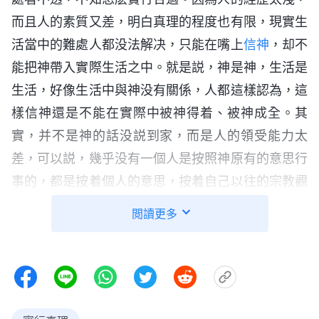
而且人的素質又差，明白真理的程度也有限，現實生
活當中的難處人都没法解决，只能在嘴上
信神
，却不
能把神帶入實際生活之中。就是説，神是神，生活是
生活，好像生活中與神没有關係，人都這樣認為，這
樣信神還是不能在實際中被神得着、被神成全。其
實，并不是神的話没説到家，而是人的領受能力太
差，可以説，幾乎没有一個人是按照神原有的意思行
事的，都是按着個人的意思，按着自己以往的宗教觀
念、自己的作法來信神，却很少有人在接受神的話之
閲讀更多
後有一個轉變，來按照神的心意去行，而是執迷不
悟。開始信神就按着宗教的老規矩來信，生活、為人
處世完全按着自己的處世哲學實行。可以説十個人中
有九個人是這樣的，很少有人信神之後另立計劃重新
做人的，人并没有把神的話當作真理來對待，來實