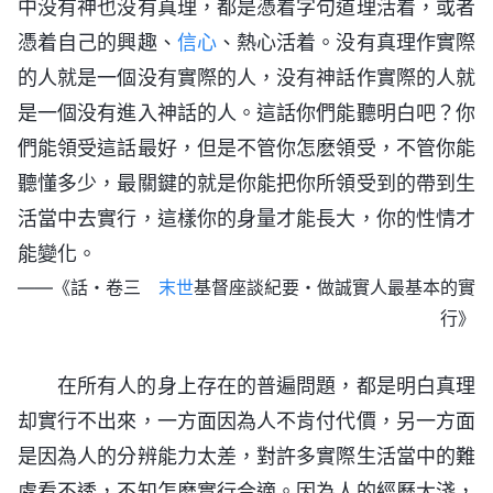
中没有神也没有真理，都是憑着字句道理活着，或者
憑着自己的興趣、
信心
、熱心活着。没有真理作實際
的人就是一個没有實際的人，没有神話作實際的人就
是一個没有進入神話的人。這話你們能聽明白吧？你
們能領受這話最好，但是不管你怎麽領受，不管你能
聽懂多少，最關鍵的就是你能把你所領受到的帶到生
活當中去實行，這樣你的身量才能長大，你的性情才
能變化。
——《話・卷三
末世
基督座談紀要・做誠實人最基本的實
行》
在所有人的身上存在的普遍問題，都是明白真理
却實行不出來，一方面因為人不肯付代價，另一方面
是因為人的分辨能力太差，對許多實際生活當中的難
處看不透，不知怎麽實行合適。因為人的經歷太淺，