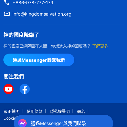
+886-978-777-179
苦，這些對人都是考驗，所以每個人裏面都有争戰，
這就是實際的付代價。像多看看神的話，多跑跑路，
info@kingdomsalvation.org
這也是一點代價，這是人應該做的，是人的本分，是
人應該盡到的責任，但需要人裏面應該放下的務必得
神的國度降臨了
放下，你如果放不下，外面受的苦再大，跑的路再
神的國度已經降臨在人間！你想進入神的國度嗎？
了解更多
多，都是徒勞！就是説，裏面的變化才能决定你外面
受的苦是否有價值。裏面的性情變化了，實行出真理
通過Messenger聯繫我們
了，那你外面所受的苦也就獲得神的稱許了，裏面性
關注我們
情没有變化，那你外面所受的苦再大、跑的路再多，
神也不稱許，人所受的苦没有神的印證，都歸于徒
勞。所以，你的代價是否蒙神稱許决定于你是否有變
化，决定于你是否實行真理，背叛自己的存心，背叛
嚴正聲明
使用條款
隱私權聲明
署名
自己的觀念，達到滿足神的心意，達到對神有認識，
Cookie聲明
達到對神忠心。
通過Messenger與我們聯繫