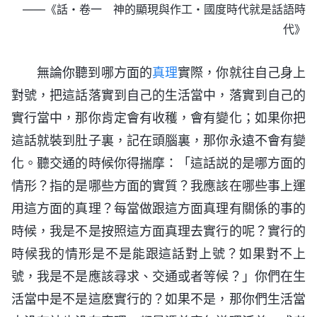
——《話・卷一 神的顯現與作工・國度時代就是話語時
代》
無論你聽到哪方面的
真理
實際，你就往自己身上
對號，把這話落實到自己的生活當中，落實到自己的
實行當中，那你肯定會有收穫，會有變化；如果你把
這話就裝到肚子裏，記在頭腦裏，那你永遠不會有變
化。聽交通的時候你得揣摩：「這話説的是哪方面的
情形？指的是哪些方面的實質？我應該在哪些事上運
用這方面的真理？每當做跟這方面真理有關係的事的
時候，我是不是按照這方面真理去實行的呢？實行的
時候我的情形是不是能跟這話對上號？如果對不上
號，我是不是應該尋求、交通或者等候？」你們在生
活當中是不是這麽實行的？如果不是，那你們生活當