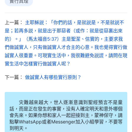
實行真理
行。
——《話・卷一 神的顯現與作工・你既信神就應為真理而
上一篇：
主耶穌説：「你們的話，是就説是，不是就説不
活》
是；若再多説，就是出于那惡者（或作：就是從惡裏出來
的）。」（馬太福音5:37）主是聖潔、信實的，主要求我
信神要想性情變化脱離了現實生活不行，你能在
們做誠實人，只有做誠實人才合主的心意。我也覺得實行做
現實生活之中認識自己，背叛自己，實行真理，而且
誠實人很重要。可現實生活中，我很難避免説謊，請問在現
能在凡事上都學習做人的原則，學習做人的常識、規
實生活中怎樣實行做誠實人呢？
矩，這樣你才能逐步有變化。你只注重道理的認識，
下一篇：
做誠實人有哪些實行原則？
只在宗教儀式中生活，却不深入實際，不進入現實生
活，那你將永遠進入不了實際，永遠不能對自己、對
真理、對神有認識，你永遠是一個瞎眼無知的人。神
灾難越來越大，世人逐漸意識到聖經預言不是童
話，而是正在發生的事實，没有人確定明天和意外哪個
拯救人的工作并不是讓人在短期内就能有正常人的生
會先來。如果你想和家人一起迎接到主，蒙神保守，請
活，也不是為改變人的錯誤的觀念與道理，而是為了
點擊WhatsApp或者Messenger加入小組學習，不要等
到明天。
改變人的舊性情，改變人的一切舊生活，改變人的一