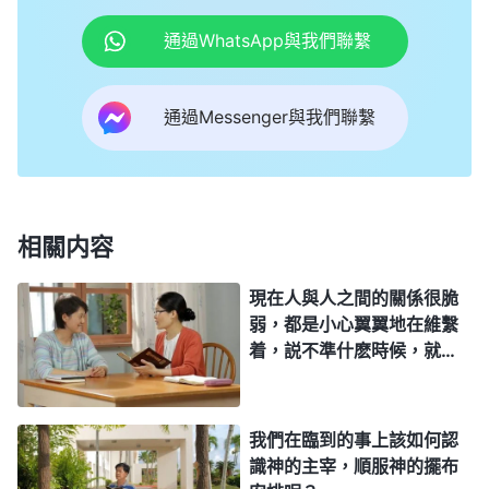
切落後的思想與人的精神面貌。只注重教會生活并不
通過WhatsApp與我們聯繫
能改變人的舊生活習俗、改變人舊的長久的生活方
式，無論如何人都不能脱離現實生活。神要求人在現
通過Messenger與我們聯繫
實生活之中活出正常人性，不僅僅是在教會生活之中
活出正常人性；要求人在現實生活之中活出真理，不
僅僅是在教會生活之中活出真理；要求人在現實生活
之中盡自己的功用，不僅僅是在教會生活之中盡自己
相關内容
的功用。要進入實際就得一切面向現實生活，人信神
現在人與人之間的關係很脆
不能進入現實生活而認識自己，不能在現實生活中活
弱，都是小心翼翼地在維繫
出正常人性，那將會成為失敗者。悖逆神的人都是不
着，説不準什麽時候，就會
能進入現實生活之中的人，都是嘴上講人性而活出是
因着利益起紛争，甚至反目
成仇，請問人與人之間怎樣
鬼性的人，都是嘴上講真理活出是道理的人。不能在
才能正常相處？
我們在臨到的事上該如何認
現實生活之中活出真理的人都是信神却被神厭弃的
識神的主宰，順服神的擺布
人。你能在現實生活之中操練自己的進入，認識自己