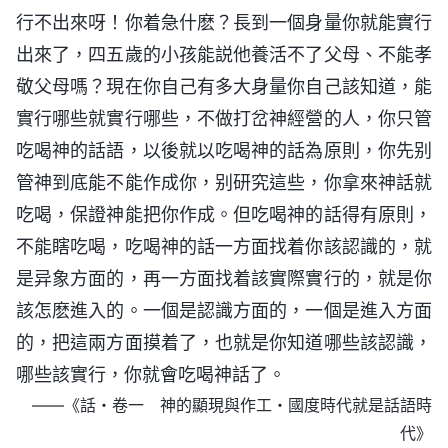
行不出來呀！你着急什麽？長到一個身量你就能實行
出來了，四五歲的小孩能説他養活不了父母、不能孝
敬父母嗎？現在你自己有多大身量你自己該知道，能
實行哪些就實行哪些，不做打岔神經營的人，你只管
吃喝神的話語，以後就以吃喝神的話為原則，你先别
管神到底能不能作成你，别研究這些，你拿來神話就
吃喝，保證神能把你作成。但吃喝神的話得有原則，
不能瞎吃喝，吃喝神的話一方面找着你該認識的，就
是异象方面的，再一方面找着該實際實行的，就是你
該怎麽進入的。一個是認識方面的，一個是進入方面
的，把這兩方面摸着了，也就是你知道哪些該認識，
哪些該實行，你就會吃喝神話了。
——《話・卷一 神的顯現與作工・國度時代就是話語時
代》