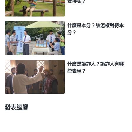
安排呢？
的缺少，認識自己的悖逆、愚昧，認識自己不正常的
人性，認識自己的軟弱之處，這樣的認識都結合你的
實際情形，結合你的實際難處，只有這樣的認識才是
什麽是本分？該怎樣對待本
分？
實際的，才能使你真正地達到掌握自己的情形，達到
性情變化。
——《話・卷一 神的顯現與作工・談談教會生活與現實生
活》
什麽是詭詐人？詭詐人有哪
些表現？
從信神到現在人存有許多不對的存心，你不實行
真理的時候，覺得自己的存心都對，當遇到事時就看
見自己裏面有許多不對的存心，所以説，神成全人的
發表迴響
時候就使人發現自己裏面有許多觀念攔阻人認識神。
當你認識到自己的存心不對時，你能不按着自己的觀
念去實行，不按自己的存心去實行，每一件事都能為