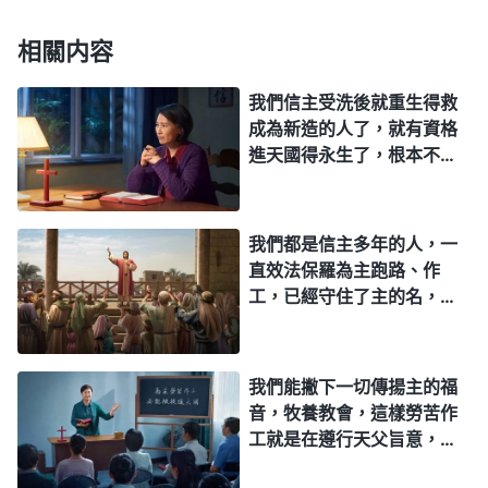
相關内容
我們信主受洗後就重生得救
成為新造的人了，就有資格
進天國得永生了，根本不需
要神再作末世審判的工作來
潔净我們。我這樣領受對
嗎？
我們都是信主多年的人，一
直效法保羅為主跑路、作
工，已經守住了主的名，守
住了主的道，肯定有公義的
冠冕為我們存留，我們現在
只要注重勤作主工，儆醒等
我們能撇下一切傳揚主的福
候主的再來，這樣就能直接
音，牧養教會，這樣勞苦作
被提進天國。因為聖經上
工就是在遵行天父旨意，難
説：「等候我的必不至羞
道我們這樣實行還有什麽錯
愧。」（賽49:23）我們相