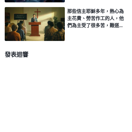
誤嗎？
信主的應許，主再來就是提
那些信主耶穌多年，熱心為
接我們進天國，難道我們這
主花費、勞苦作工的人，他
樣實行不對嗎？
們為主受了很多苦，難道他
們不接受全能神的末世作工
就不能蒙拯救進天國嗎？
發表迴響