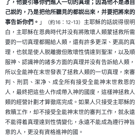
了，他要引導你們進入一切的真理；因為他不是憑自
己説的，乃是把他所聽見的都説出來，并要把將來的
事告訴你們。
」
主耶穌的話説得很明
（約16：12-13）
白，主耶穌在恩典時代并没有將敗壞人類蒙拯救所需
要的一切真理都賜給人類，還有許多更深、更高的真
理，也就是使人脱離撒但敗壞性情達到聖潔，以及順
服神、認識神的諸多方面的真理并没有告訴給人類，
所以全能神在末世發表了拯救人類的一切真理，來審
判、刑罰、潔净、成全所有接受全能神末世救恩的
人，最終把這些人作成帶入神的國度，這樣神拯救人
類的經營計劃才算徹底完成。如果人只接受主耶穌的
救贖工作，却不接受全能神末世的審判工作，就永遠
不能得着真理達到性情變化，永遠不能成為遵行神旨
意的人，更没有資格進神的國。