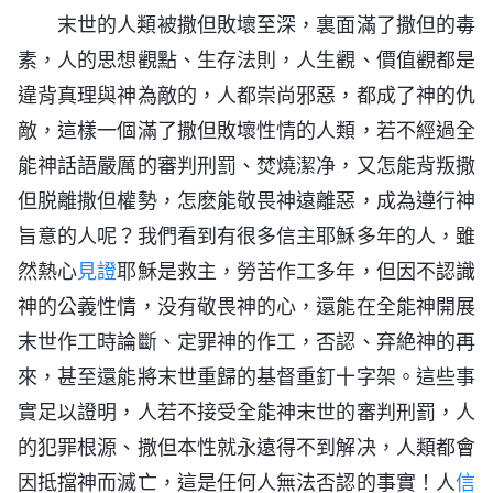
末世的人類被撒但敗壞至深，裏面滿了撒但的毒
素，人的思想觀點、生存法則，人生觀、價值觀都是
違背真理與神為敵的，人都崇尚邪惡，都成了神的仇
敵，這樣一個滿了撒但敗壞性情的人類，若不經過全
能神話語嚴厲的審判刑罰、焚燒潔净，又怎能背叛撒
但脱離撒但權勢，怎麽能敬畏神遠離惡，成為遵行神
旨意的人呢？我們看到有很多信主耶穌多年的人，雖
然熱心
見證
耶穌是救主，勞苦作工多年，但因不認識
神的公義性情，没有敬畏神的心，還能在全能神開展
末世作工時論斷、定罪神的作工，否認、弃絶神的再
來，甚至還能將末世重歸的基督重釘十字架。這些事
實足以證明，人若不接受全能神末世的審判刑罰，人
的犯罪根源、撒但本性就永遠得不到解决，人類都會
因抵擋神而滅亡，這是任何人無法否認的事實！人
信