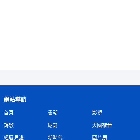
網站導航
首頁
書籍
影視
詩歌
朗誦
天國福音
經歷見證
新時代
圖片展