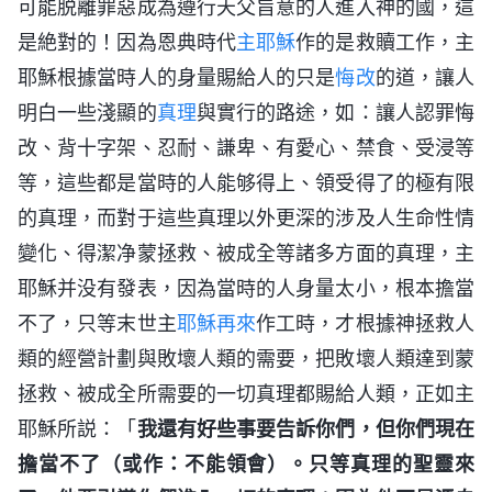
可能脱離罪惡成為遵行天父旨意的人進入神的國，這
是絶對的！因為恩典時代
主耶穌
作的是救贖工作，主
耶穌根據當時人的身量賜給人的只是
悔改
的道，讓人
明白一些淺顯的
真理
與實行的路途，如：讓人認罪悔
改、背十字架、忍耐、謙卑、有愛心、禁食、受浸等
等，這些都是當時的人能够得上、領受得了的極有限
的真理，而對于這些真理以外更深的涉及人生命性情
變化、得潔净蒙拯救、被成全等諸多方面的真理，主
耶穌并没有發表，因為當時的人身量太小，根本擔當
不了，只等末世主
耶穌再來
作工時，才根據神拯救人
類的經營計劃與敗壞人類的需要，把敗壞人類達到蒙
拯救、被成全所需要的一切真理都賜給人類，正如主
耶穌所説：「
我還有好些事要告訴你們，但你們現在
擔當不了（或作：不能領會）。只等真理的聖靈來