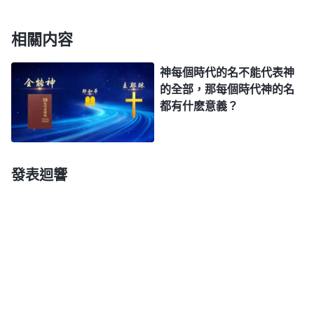
叫的名，末世耶穌再來還能叫這個名嗎？還能作救贖
相關内容
的工作嗎？為什麽耶和華與耶穌是一，但他們却在不
同的時代叫不同的名呢？不都是因為工作時代不同
神每個時代的名不能代表神
嗎？就一個名能將神的全部都代表了嗎？這樣，只有
的全部，那每個時代神的名
都有什麽意義？
在不同的時代來叫不同的名，以名來更换時代，以名
來代表時代，因為没有一個名能將神自己代表得完
全，只能將神的具有時代性的性情代表出來，只要能
發表迴響
將工作代表出來即可。所以，神能選用任何一個適合
他性情的名來代表整個時代。不論是耶和華時代還是
耶穌時代，都是以名來代表時代的。
——《話・卷一 神的顯現與作工・作工异象 三》
假如神在每一個時代作的工作都一樣，都叫一個
名，人會怎麽認識呢？神就得叫耶和華，除了名叫耶