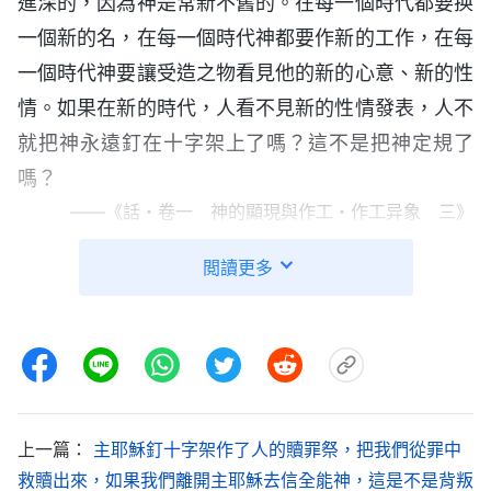
進深的，因為神是常新不舊的。在每一個時代都要换
一個新的名，在每一個時代神都要作新的工作，在每
一個時代神要讓受造之物看見他的新的心意、新的性
情。如果在新的時代，人看不見新的性情發表，人不
就把神永遠釘在十字架上了嗎？這不是把神定規了
嗎？
——《話・卷一 神的顯現與作工・作工异象 三》
閲讀更多
恩典時代的開始是以耶穌的名為開端，耶穌開始
盡職分時聖靈便開始
見證
耶穌的名，耶和華的名再也
不被提起，聖靈而是以耶穌的名為主來作新的工作。
信他的人所作的見證是為
耶穌基督
所作的，所作的工
作也是為耶穌基督。舊約律法時代的結束就是以耶和
上一篇：
主耶穌釘十字架作了人的贖罪祭，把我們從罪中
華這個名為主的工作結束了，從此以後，神的名再不
救贖出來，如果我們離開主耶穌去信全能神，這是不是背叛
叫耶和華，乃叫耶穌，從此聖靈就開始作以耶穌這個