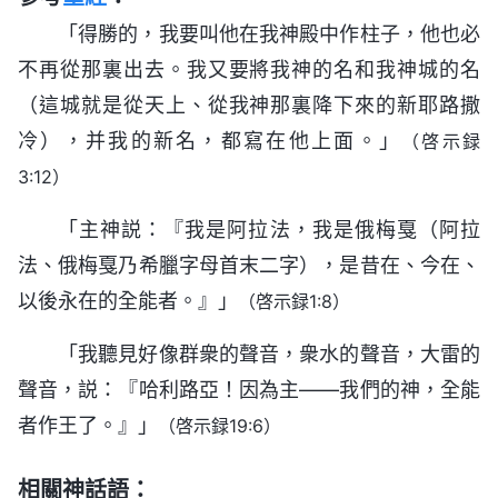
「得勝的，我要叫他在我神殿中作柱子，他也必
不再從那裏出去。我又要將我神的名和我神城的名
（這城就是從天上、從我神那裏降下來的新耶路撒
冷），并我的新名，都寫在他上面。」
（啓示録
3:12）
「主神説：『我是阿拉法，我是俄梅戛（阿拉
法、俄梅戛乃希臘字母首末二字），是昔在、今在、
以後永在的全能者。』」
（啓示録1:8）
「我聽見好像群衆的聲音，衆水的聲音，大雷的
聲音，説：『哈利路亞！因為主——我們的神，全能
者作王了。』」
（啓示録19:6）
相關神話語：