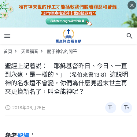
首頁
天國福音
關于神名的問答
聖經上記着説：「耶穌基督昨日、今日、一直
到永遠，是一樣的。」
這説明
（希伯來書13:8）
神的名永遠不會變，你們為什麽見證末世主再
來更换新名了，叫全能神呢？
2018年06月25日
參考
聖經
：