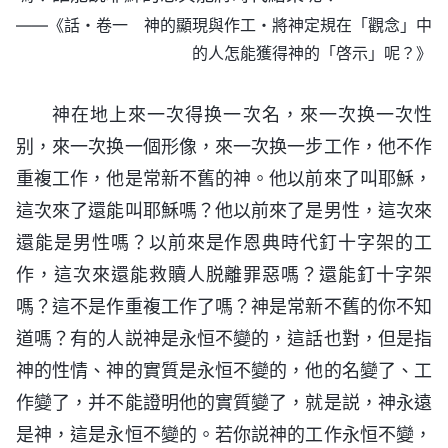
——《話・卷一 神的顯現與作工・將神定規在「觀念」中
的人怎能獲得神的「啓示」呢？》
神在地上來一次得换一次名，來一次换一次性
别，來一次换一個形像，來一次换一步工作，他不作
重複工作，他是常新不舊的神。他以前來了叫耶穌，
這次來了還能叫耶穌嗎？他以前來了是男性，這次來
還能是男性嗎？以前來是作恩典時代釘十字架的工
作，這次來還能救贖人脱離罪惡嗎？還能釘十字架
嗎？這不是作重複工作了嗎？神是常新不舊的你不知
道嗎？有的人説神是永恒不變的，這話也對，但是指
神的性情、神的實質是永恒不變的，他的名變了、工
作變了，并不能證明他的實質變了，就是説，神永遠
是神，這是永恒不變的。若你説神的工作永恒不變，