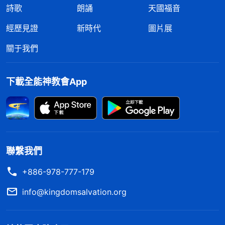
詩歌
朗誦
天國福音
人若總是稱呼我為耶穌基督，却并不知道我在末
世又開闢了新的時代，開展了更新的工作，而是一直
經歷見證
新時代
圖片展
痴痴地等待着救
主耶穌
降臨，這樣的人我都稱其為不
關于我們
信我的人，是不認識我的人，也是假冒相信我的人。
就這樣的人怎能看見「救主耶穌」從天而降呢？他們
下載全能神教會App
所等待的并不是我的降臨，而是猶太人的王的降臨，
也并不是盼望我能够將這個污穢的舊世界徹底滅絶，
而是盼望耶穌再次降臨將其救贖，就是盼望耶穌重新
救贖全人類脱離污穢不義之地，就這樣的人怎能成為
聯繫我們
成全我末世工作的人類呢？人所願意的并不能了結我
的心願，也不能成就我的工作，因為人只是仰慕或懷
+886-978-777-179
念我作過的工作，人并不知道我是常新不舊的神自
info@kingdomsalvation.org
己，只是知道我是耶和華、我是耶穌，却并不知道我
是結束人類的末後的那一位。人所盼望的、人所知道