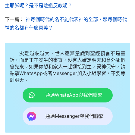
主耶穌呢？是不是離道反教呢？
名為主的工作。那人現在仍吃喝耶和華的話，還按照
律法時代的工作來套，你這不是套規條嗎？這不是守
下一篇：
神每個時代的名不能代表神的全部，那每個時代
神的名都有什麽意義？
舊嗎？現在你們也知道已經到
末世
了，難道耶穌來了
還能叫耶穌嗎？耶和華當時告訴以色列衆百姓，以後
彌賽亞要來，結果來了没叫彌賽亞，而叫耶穌。耶穌
灾難越來越大，世人逐漸意識到聖經預言不是童
説他還要來，他怎麽走他就怎麽來，耶穌的話是這麽
話，而是正在發生的事實，没有人確定明天和意外哪個
會先來。如果你想和家人一起迎接到主，蒙神保守，請
説的，但你看見耶穌是怎麽走的了嗎？耶穌駕着白雲
點擊WhatsApp或者Messenger加入小組學習，不要等
走，難道他還能親自駕着白雲來在人中間嗎？那他不
到明天。
是還叫耶穌嗎？當
耶穌再來
早已更换時代，他還能叫
通過WhatsApp與我們聯繫
耶穌嗎？難道神的名只能叫耶穌嗎？就不能再在新的
時代叫新的名嗎？就一個「人」的形像、一個特定的
名就是神的全部嗎？神在每個時代都作新的工作，都
通過Messenger與我們聯繫
叫新的名，他怎麽能在不同的時代作相同的工作呢？
他怎麽能守舊呢？「耶穌」這個名是為了救贖工作而