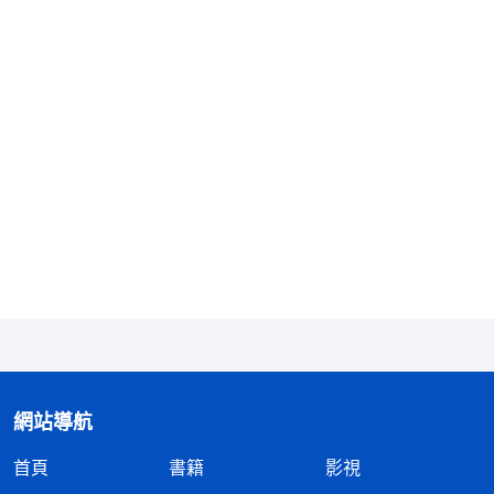
和華的是神，叫其餘名的就不是神，或者説神只能是
耶穌，除了耶穌的名以外神不能再叫别的名，除了耶
穌以外耶和華不是神，
全能神
也不是神。人認為「神
是全能的這不假，但神是跟人同在的神，他得叫耶
穌，因神是跟人同在的神」，你這就屬于守規條了，
把神限制在一個範圍裏。所以説，在每一個時代神所
作的工作、所叫的名、所帶的形像，所作的每步工作
以至于到現在，不守一點規條，不受一點限制。他是
耶和華，但他也是耶穌，也是彌賽亞，也是全能神，
他的工作能逐步變化，他的名也相應地變化，没有一
個名能將他代表得完全，但凡是他叫的名都能代表
他，在每一個時代他所作的工作都代表他的性情。
網站導航
——《話・卷一 神的顯現與作工・作工异象 三》
首頁
書籍
影視