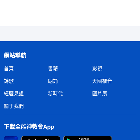
能得着最終的祝福，那些未能跟隨到路終却認為自己
已得着全部的『聰明人』都不能看見神的顯現，他們
都認為自己是世界上最聰明的人，他們把繼續發展的
神的作工無緣無故地中斷，而且還似乎有百分之百的
把握認為神要提取他們這些『對神忠心無二的跟隨神
網站導航
持守神話的人』。儘管他們對神所説的話『忠心無
二』，但對于他們的言行仍是感覺實在太令人噁心，
首頁
書籍
影視
因他們都是抵擋聖靈作工的人，都是在行詭詐、作惡
詩歌
朗誦
天國福音
的人。不能跟隨到路終、不能跟上聖靈作工的僅持守
經歷見證
新時代
圖片展
舊工作的人，不僅没有做到對神忠心反而成了抵擋神
關于我們
的人，成了被新時代弃絶的人，成了被懲罰的人，這
些人不是最可憐的人嗎？」
下載全能神教會App
——《話・卷一 神的顯現與作工・神的作工與人的實行》