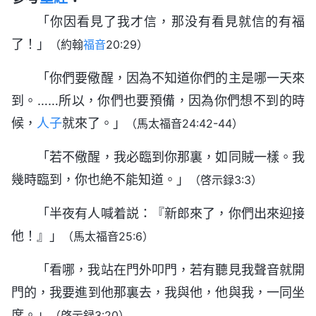
「你因看見了我才信，那没有看見就信的有福
了！」
（約翰
福音
20:29）
「你們要儆醒，因為不知道你們的主是哪一天來
到。……所以，你們也要預備，因為你們想不到的時
候，
人子
就來了。」
（馬太福音24:42-44）
「若不儆醒，我必臨到你那裏，如同賊一樣。我
幾時臨到，你也絶不能知道。」
（啓示録3:3）
「半夜有人喊着説：『新郎來了，你們出來迎接
他！』」
（馬太福音25:6）
「看哪，我站在門外叩門，若有聽見我聲音就開
門的，我要進到他那裏去，我與他，他與我，一同坐
席。」
（啓示録3:20）