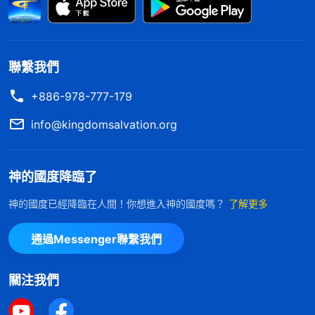
「
主耶穌
説多馬，『你因看見了我才信，那没有
看見就信的有福了！』這句話的言外之意就是主耶穌
已經定罪他了，不是有福没福的事，就是你不信你就
聯繫我們
得不着，你只有信你才能得着。什麽事還得讓神親自
+886-978-777-179
向你顯現，讓你看見，把你折服了你才能信？作為一
info@kingdomsalvation.org
個人，你有什麽資格要求神親自向你顯現？有什麽資
格讓神親自跟你這個敗壞的人説話？又有什麽資格讓
神把所有的事都給你説清楚之後你才能信呢？你要是
神的國度降臨了
有理智的話，看見神説的這些話就能信了，你要是真
神的國度已經降臨在人間！你想進入神的國度嗎？
了解更多
在這末世的末了時期，我們怎樣才能迎接到主？
有信的話，不在乎神怎麽作，也不在乎神怎麽説，而
如何才能進天國得永生呢？主耶穌說：「
你們祈
通過Messenger聯繫我們
是看到這些話是真理，心裏就已經百分之百相信是神
求，就給你們；尋找，就尋見；叩門，就給你們
説的，是神作的，就已經準備好要跟隨神到底了，這
開門。
」（馬太福音7:7）國度降臨福音網，帶
你尋求主再來的奧祕，找到進天國得永生的路
關注我們
不用疑惑。」
途。我們期待與你一起探討、交流。
——《話・卷三
末世
基督座談紀要・認識自己的錯誤觀點