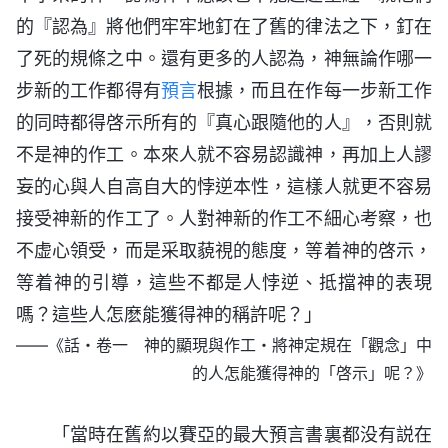
的『認為』將他們牢牢地釘在了舊的律法之下，釘在
了死的規條之中。還有更多的人認為，神無論作哪一
步新的工作都得有
預言
根據，而且在作每一步新工作
的同時都得啓示所有的『真心跟隨他的人』，否則就
不是神的作工。本來人就不容易認識神，再加上人謬
妄的心與人自高自大的悖逆本性，這樣人就更不容易
接受神新的作工了。人對神新的作工不細心考察，也
不虚心領受，而是采取藐視的態度，等着神的啓示，
等着神的引導，這些不都是人悖逆、抵擋神的表現
嗎？這些人怎麽能獲得神的稱許呢？」
——《話・卷一 神的顯現與作工・將神定規在「觀念」中
的人怎能獲得神的「啓示」呢？》
「當時在舊約以賽亞的最大預言書裏都没有説在