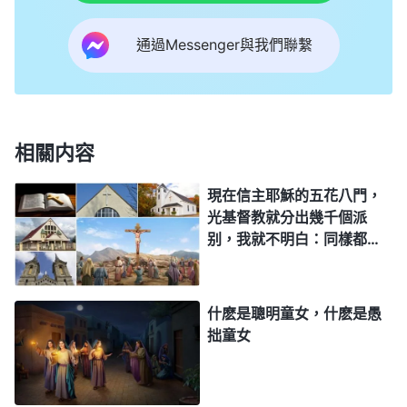
工作以先總是在忙碌着，從不止步。而人就不同了：
通過Messenger與我們聯繫
得着一點點聖靈的作工就作為是永恒不變的；得着一
點點認識就不向前『追踪』神更新的作工了；看到一
點神的作工就急忙把神定規成一個特定的木頭人，認
為神永遠就是他所看到的這個形像，以往是這樣以後
相關内容
也永遠是這樣；得着一點點淺薄的認識就得意忘形，
現在信主耶穌的五花八門，
開始大肆宣揚并不存在的神的性情、神的所是；認準
光基督教就分出幾千個派
一步聖靈的作工以後，無論什麽樣的人再宣傳神新的
别，我就不明白：同樣都是
作工他都不會接受。這些人都是不能接受聖靈新工作
信主耶穌，看一本聖經，為
什麽却分成那麽多的派别
的人，都是太守舊的、不能接受新事物的人，這些人
呢？
什麽是聰明童女，什麽是愚
都是信神而又弃絶神的人。人都認為『以色列人只相
拙童女
信耶和華而不相信耶穌』這是錯誤的，但絶大多數的
人又都充當着『只信耶和華却弃絶耶穌』的這個角
色，充當着『盼望彌賽亞歸來却抵擋稱為耶穌的彌賽