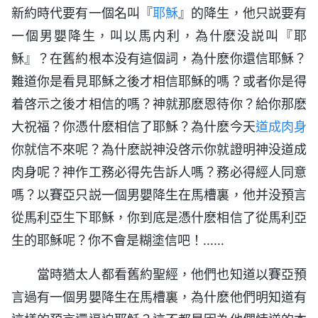
新約時代要有一個名叫『
耶穌
』的降生，他只説要有
一個男嬰降生，叫以馬内利，為什麽没説叫『耶
穌』？在舊約根本没有這個詞，為什麽你還信耶穌？
難道你是看見耶穌之後才相信耶穌的嗎？或者你是得
着啓示之後才相信的嗎？神就那麽恩待你？給你那麽
大祝福？你憑什麽相信了耶穌？為什麽今天
道成肉身
你就信不來呢？為什麽説神没啓示你就證明神没道成
肉身呢？神作工務必得先告訴人嗎？務必得經人同意
嗎？以賽亞只説一個男嬰降生在馬槽裏，他并没預言
從馬利亞生下耶穌，你到底是憑什麽相信了從馬利亞
生的耶穌呢？你不會是糊塗信吧！……
當時猶太人都看舊約聖經，他們也知道以賽亞預
言過有一個男嬰降生在馬槽裏，為什麽他們明知道有