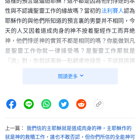
這樣的預言還逼迫耶穌？這不都是因為他們悖逆的本
性與不認識聖靈工作的緣故嗎？當初的
法利賽人
認為
耶穌作的與他們所知道的預言裏的男嬰并不相同，今
天的人又因着道成肉身的神不按着聖經作工而弃絶
神，他們悖逆神的實質不都是相同的嗎？你能做到凡
是聖靈工作你就一律接受嗎？是聖靈工作那就是
『流』對，你就該毫無一點顧慮地接受，不該挑挑揀
揀地接受。在神的身上你多長幾分見識，多長幾個心
閲讀更多
眼，這不是多此一舉嗎？你該做到勿須找更多的聖經
根據，只要是聖靈工作你就接受，因為你信神是跟隨
神，你不該來考察神。你不該為我找更多的根據來證
明我是你的神，你應會分辨我對你有無益處，這是最
關鍵的。」
上一篇：
我們信的主耶穌就是道成肉身的神，主耶穌作的
——《話・卷一 神的顯現與作工・將神定規在「觀念」中
就是神的救贖工作，誰也不敢否認，但你們所信的全能神可
的人怎能獲得神的「啓示」呢？》