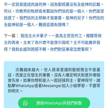
不一定就是道成肉身的神，因為聖經裏没有全能神的記載，
所以，宗教界的牧師長老都説你們信的是一個人，你們是受
「人既
信神
就得步步緊跟神的脚踪，應做到『羔
迷惑了，我們信的主耶穌才是基督，是神的兒子！你們信的
羊無論走到哪裏我們都跟上去』，這才是真尋求真道
全能神就是一個人，難道這還有錯嗎？
的人，才是認識聖靈作工的人。死守字句道理的人都
下一篇：
我信主大半輩子，一直為主勞苦作工，儆醒等候
是被聖靈的作工淘汰的人。神在每一個時期都要開展
主的再來，主來了為什麽不能啓示我呢？主不可能撇弃我
新的工作，在每一個時期都在人中間有新的開端，人
呀？我對此感到困惑不解，你們對這事是怎麽看呢？
若只守住『
耶和華
是神』或『耶穌是基督』這些僅在
一個時代適應的真理，那人永遠都不會跟上聖靈的作
工，永遠不會得到聖靈的作工。無論神怎麽作工人都
灾難越來越大，世人逐漸意識到聖經預言不是童
話，而是正在發生的事實，没有人確定明天和意外哪個
毫不疑惑地跟上去，而且緊追不捨，這樣，人又怎麽
會先來。如果你想和家人一起迎接到主，蒙神保守，請
能被聖靈淘汰呢？無論神如何作，只要人看準是聖靈
點擊WhatsApp或者Messenger加入小組學習，不要等
到明天。
的作工，都一無挂慮地去配合聖靈的作工，去達到神
的要求，這樣，人又怎麽能受到懲罰呢？神的工作一
通過WhatsApp與我們聯繫
直不停止，他的脚步從來也不停止，他在未完成經營