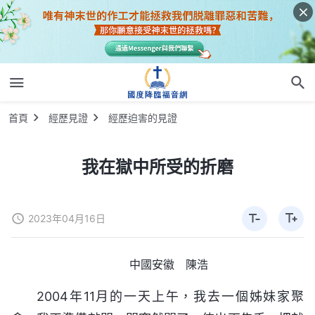
首頁
經歷見證
經歷迫害的見證
我在獄中所受的折磨
2023年04月16日
中國安徽 陳浩
2004年11月的一天上午，我去一個姊妹家聚