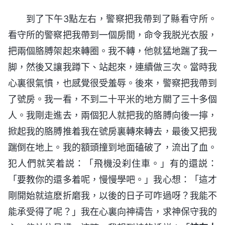
到了下午3點左右，警察把我帶到了縣看守所。
看守所的警察把我帶到一個房間，命令我脱光衣服，
把兩個胳膊架起來轉圈。我不轉，他就猛地踹了我一
脚，然後又讓我蹲下、站起來，連續做三次。當時我
心裏很氣憤，也感覺很受羞辱。後來，警察把我帶到
了號房。我一看，不到二十平米的地方關了三十多個
人。我剛走進去，兩個犯人就把我的胳膊向後一擰，
掀起我的胳膊推着我在號房裏轉來轉去，最後又把我
踹倒在地上。我的額頭撞到地面磕破了，流出了血。
犯人們就笑着説：「飛機没刹住車。」有的還説：
「要教你的還多着呢，慢慢學吧。」我心想：「這才
剛開始就這麽折磨我，以後的日子可咋過呀？我能不
能承受得了呢？」我在心裏向神禱告，求神保守我的