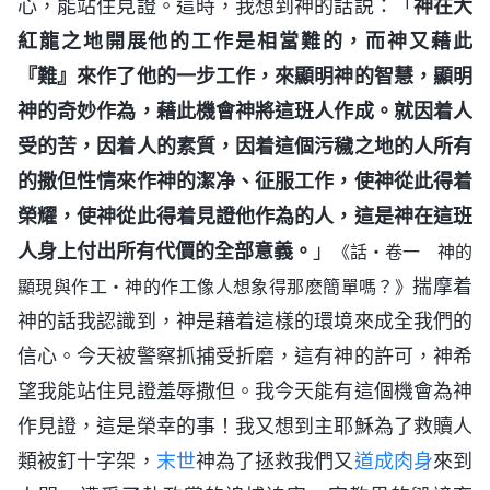
心，能站住見證。這時，我想到神的話説：「
神在大
紅龍之地開展他的工作是相當難的，而神又藉此
『難』來作了他的一步工作，來顯明神的智慧，顯明
神的奇妙作為，藉此機會神將這班人作成。就因着人
受的苦，因着人的素質，因着這個污穢之地的人所有
的撒但性情來作神的潔净、征服工作，使神從此得着
榮耀，使神從此得着見證他作為的人，這是神在這班
人身上付出所有代價的全部意義。
」
《話・卷一 神的
揣摩着
顯現與作工・神的作工像人想象得那麽簡單嗎？》
神的話我認識到，神是藉着這樣的環境來成全我們的
信心。今天被警察抓捕受折磨，這有神的許可，神希
望我能站住見證羞辱撒但。我今天能有這個機會為神
作見證，這是榮幸的事！我又想到主耶穌為了救贖人
類被釘十字架，
末世
神為了拯救我們又
道成肉身
來到