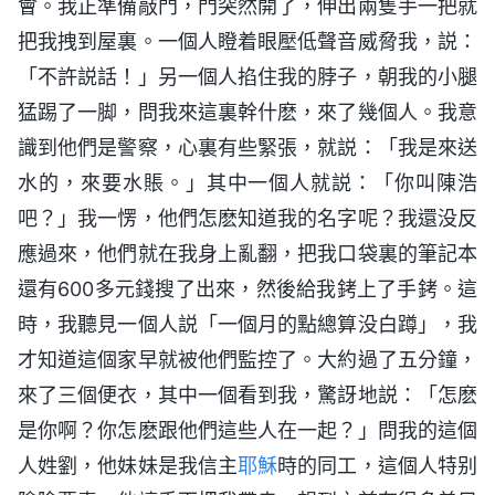
會。我正準備敲門，門突然開了，伸出兩隻手一把就
把我拽到屋裏。一個人瞪着眼壓低聲音威脅我，説：
「不許説話！」另一個人掐住我的脖子，朝我的小腿
猛踢了一脚，問我來這裏幹什麽，來了幾個人。我意
識到他們是警察，心裏有些緊張，就説：「我是來送
水的，來要水賬。」其中一個人就説：「你叫陳浩
吧？」我一愣，他們怎麽知道我的名字呢？我還没反
應過來，他們就在我身上亂翻，把我口袋裏的筆記本
還有600多元錢搜了出來，然後給我銬上了手銬。這
時，我聽見一個人説「一個月的點總算没白蹲」，我
才知道這個家早就被他們監控了。大約過了五分鐘，
來了三個便衣，其中一個看到我，驚訝地説：「怎麽
是你啊？你怎麽跟他們這些人在一起？」問我的這個
人姓劉，他妹妹是我信主
耶穌
時的同工，這個人特别