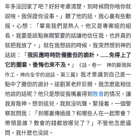
年多没回家了吧？好好考慮清楚，到時候問你啥你就
説啥，我保證你没事。」聽了他的話，我心裏有些動
摇，心想：「畢竟我們是熟人，他又是專案組的組
長，我要是説點無關緊要的話讓他信任我，也許真的
就把我放了。」就在我想説的時候，我突然想到神的
話説：「
我民應時時防備撒但的詭計，……免得上了
它的圈套，後悔也來不及。
」
《話・卷一 神的顯現與
我才意識到自己差一
作工・神向全宇的説話・第三篇》
點中了撒但的詭計。這劉某老奸巨猾，我怎麽能相信
他説的話呢？他只是想從我嘴裏得到
教會
的情况，讓
我背叛神。想到這兒，我就没吭聲。緊接着，一個警
察就問我：「到哪裏傳過道？和哪些人在一起聚會？
帶領是誰？教會的錢都放哪兒了？」不管他怎麽逼
問，我什麽也没説。