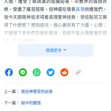
人間，遭受了執政黨的追捕迫害、宗教界的毁謗弃
絶，受盡了痛苦屈辱，但神還在發表
真理
供應我們，
我今天跟隨神追求得着真理蒙神拯救，受這點苦又算
得了什麽呢？想到這兒，我心裏就有了力量，心想：
不管接下來他們怎麽折磨我，我都不能出賣教會的情
况，不能背叛神。
閲讀更多
到了第四天上午，警察又來提審我。他們逼問我
教會的情况，還拿了幾張照片讓我指認，説照片上的
人都已經指認我了。我知道這是他們的詭計，他們是
想誘騙我出賣弟兄姊妹，我就没搭理他們。後來，他
們看我什麽也不説就讓我回去了，又給我换了個號
上一篇：
我信神遭受的迫害
房。我剛走進去，就聽到警察對裏面的犯人説：「這
個人是
信神
的，你們好好『照顧照顧』他。」緊接
下一篇：
獄中的醒悟
着，一個年輕的犯人就走了過來，説是要給我「掏耳