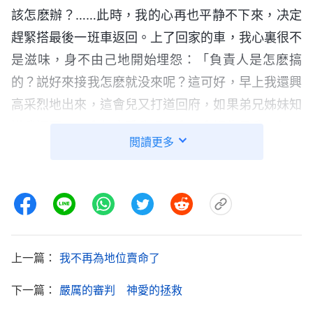
該怎麽辦？……此時，我的心再也平静不下來，决定
趕緊搭最後一班車返回。上了回家的車，我心裏很不
是滋味，身不由己地開始埋怨：「負責人是怎麽搞
的？説好來接我怎麽就没來呢？這可好，早上我還興
高采烈地出來，這會兒又打道回府，如果弟兄姊妹知
道我返回了，會怎麽看我呢？會不會認為是我不行，
閲讀更多
負責人臨時改變主意没提拔我啊？唉！若真是這樣，
那我的臉算是丢盡了。」
我拖着行李箱精疲力盡地回到接待家，已是下午
四點鐘了。一進屋就看到接替我本分的弟兄正在和幾
個姊妹聚會，大家齊刷刷地用好奇的眼光看着我，頓
上一篇：
我不再為地位賣命了
時我臉上火辣辣的，很尷尬、難受，心想：「自己打
下一篇：
嚴厲的審判 神愛的拯救
道回府已經够丢人的了，現在還正好碰上弟兄姊妹聚