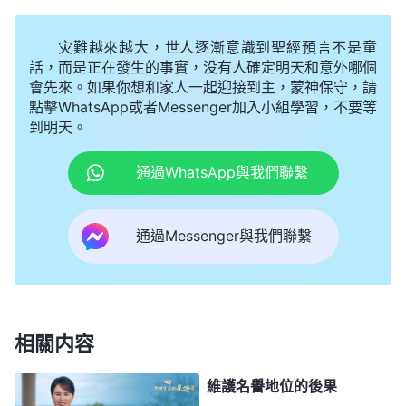
會，我這臉往哪兒擱，這丢人還真是丢到家了。」我
像泄了氣的皮球——癟了，不想和他們説話，但又怕
灾難越來越大，世人逐漸意識到聖經預言不是童
弟兄姊妹誤會我、小瞧我，我急忙將自己返回的原因
話，而是正在發生的事實，没有人確定明天和意外哪個
會先來。如果你想和家人一起迎接到主，蒙神保守，請
説了一遍。一姊妹安慰我：「你别急，先等等看。」
點擊WhatsApp或者Messenger加入小組學習，不要等
我很無奈地説：「那好吧。」説完便趕緊躲進房間收
到明天。
拾東西，邊收拾邊自我安慰：「肯定是負責人耽誤了
通過WhatsApp與我們聯繫
接我的時間，他們還會給我來信的。」可接連幾天過
去了，我還是没等到來信，此時，我慢慢地由希望變
通過Messenger與我們聯繫
成了失望，心想：「他們是不是不讓我出去盡本分
了，難道我不適合外出盡本分嗎？這下弟兄姊妹會不
會都覺得我不行呀！」這時，一姊妹對我説：「這是
神的作工臨到你了，咱們可要尋求神的心意啊！」可
相關内容
我一點也聽不進去，感到自己挺委屈，心想：「説好
了要提拔我，去了又没人接，回來我的本分已經被人
維護名譽地位的後果