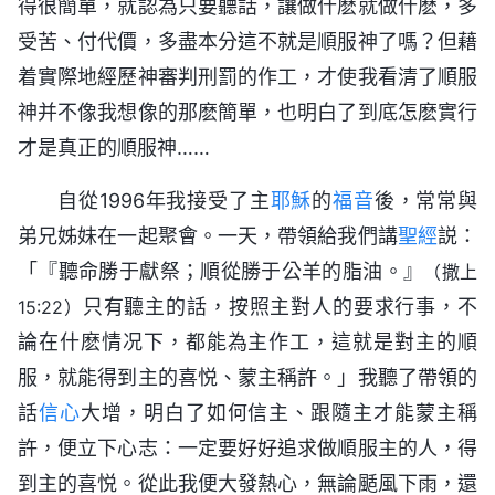
得很簡單，就認為只要聽話，讓做什麽就做什麽，多
受苦、付代價，多盡本分這不就是順服神了嗎？但藉
着實際地經歷神審判刑罰的作工，才使我看清了順服
神并不像我想像的那麽簡單，也明白了到底怎麽實行
才是真正的順服神……
自從1996年我接受了主
耶穌
的
福音
後，常常與
弟兄姊妹在一起聚會。一天，帶領給我們講
聖經
説：
「『聽命勝于獻祭；順從勝于公羊的脂油。』
（撒上
只有聽主的話，按照主對人的要求行事，不
15:22）
論在什麽情况下，都能為主作工，這就是對主的順
服，就能得到主的喜悦、蒙主稱許。」我聽了帶領的
話
信心
大增，明白了如何信主、跟隨主才能蒙主稱
許，便立下心志：一定要好好追求做順服主的人，得
到主的喜悦。從此我便大發熱心，無論颳風下雨，還