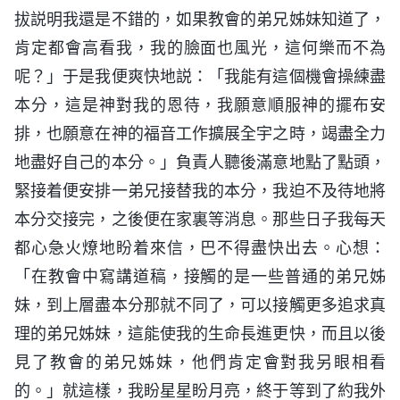
拔説明我還是不錯的，如果教會的弟兄姊妹知道了，
肯定都會高看我，我的臉面也風光，這何樂而不為
呢？」于是我便爽快地説：「我能有這個機會操練盡
本分，這是神對我的恩待，我願意順服神的擺布安
排，也願意在神的福音工作擴展全宇之時，竭盡全力
地盡好自己的本分。」負責人聽後滿意地點了點頭，
緊接着便安排一弟兄接替我的本分，我迫不及待地將
本分交接完，之後便在家裏等消息。那些日子我每天
都心急火燎地盼着來信，巴不得盡快出去。心想：
「在教會中寫講道稿，接觸的是一些普通的弟兄姊
妹，到上層盡本分那就不同了，可以接觸更多追求真
理的弟兄姊妹，這能使我的生命長進更快，而且以後
見了教會的弟兄姊妹，他們肯定會對我另眼相看
的。」就這樣，我盼星星盼月亮，終于等到了約我外