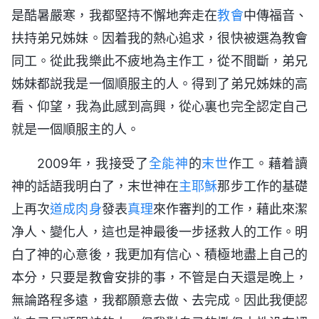
是酷暑嚴寒，我都堅持不懈地奔走在
教會
中傳福音、
扶持弟兄姊妹。因着我的熱心追求，很快被選為教會
同工。從此我樂此不疲地為主作工，從不間斷，弟兄
姊妹都説我是一個順服主的人。得到了弟兄姊妹的高
看、仰望，我為此感到高興，從心裏也完全認定自己
就是一個順服主的人。
2009年，我接受了
全能神
的
末世
作工。藉着讀
神的話語我明白了，末世神在
主耶穌
那步工作的基礎
上再次
道成肉身
發表
真理
來作審判的工作，藉此來潔
净人、變化人，這也是神最後一步拯救人的工作。明
白了神的心意後，我更加有信心、積極地盡上自己的
本分，只要是教會安排的事，不管是白天還是晚上，
無論路程多遠，我都願意去做、去完成。因此我便認