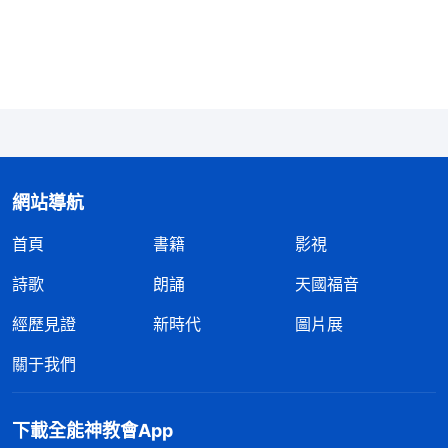
為什麽要這麽作，這麽作的意義是什麽，所以神的作
工越不合人觀念的地方越有意義，那個越有意義指什
麽説的？就是在成全你的順服，成全你真正會摸神心
意，會順服神，這是個奥秘呀！」《講道交通
（八）・如何追求真理進入實際》揣摩着神的話與講
道交通的話，我才明白神擺設不合我觀念的事是為了
拯救我，今天碰壁是神的作工臨到了，藉着這樣的環
網站導航
境讓我反省自己，看清自己到底對神有没有真實的順
首頁
書籍
影視
服。回想自從聽到負責人要提拔我時，因合乎我的觀
詩歌
朗誦
天國福音
念能使我露臉，我就高興，願意接受順服，而且渾身
經歷見證
新時代
圖片展
有使不完的勁，天天都是滿面春風，得意洋洋，就盼
着早日到上層盡本分。結果去了没人接又打道回府，
關于我們
自己露臉的目的没有達到，回來本分還被人代替了，
我就開始發牢騷怨天尤人，甚至還猜測弟兄姊妹小瞧
下載全能神教會App