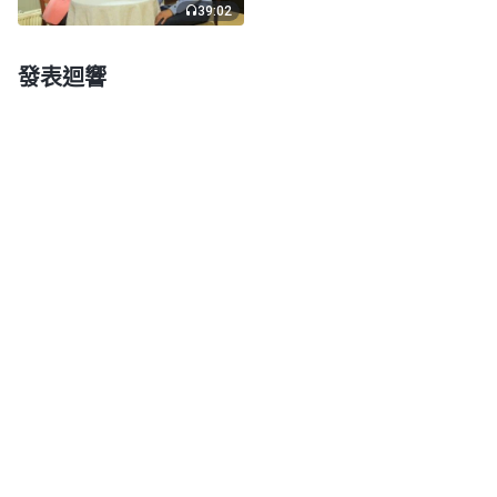
肚子全是委屈，没處訴説
……」
《話・卷三 末世基督
39:02
我又看到講
座談紀要・進入信神正軌具備的五方面情形》
發表迴響
道交通中説：「學會順服，這是最根本的功課。神的
心意就是讓你順服，不是讓你研究神作得對不對，就
這個功課最不好學。人最大的敗壞就是好講理，有道
理順服，没道理不服，這就完了，這是人的致命處，
就人講理這關才不好過呢。講理的人有没有順服？順
服的人講不講理？順服的人講什麽？講摸神心意，你
没摸着神的心意，你不理解神的良苦用心，證明你不
認識神，你還在誤解神，還在抵擋神，是不是啊？一
個不會摸神心意的人能不能被神作成啊？容不容易明
白真理呀？肯定不容易。所以你總挑神的不是，挑神
作工這個不對、那個不對，你就錯了，你不理解神的
良苦用心，你不明白神的智慧是要達到什麽果效，神