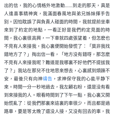
出的信，我的心情格外地激動……到走的那天，真是
人逢喜事精神爽，我滿面春風地與弟兄姊妹揮手告
别。因怕耽誤了與負責人碰面的時間，我就提前坐車
來到了約定的地點，一看正好是我們約定見面的時
間，我心裏很高興，一下車就四處張望着，但怎麽也
不見有人來接我，我心裏便開始發慌了：「莫非我找
錯地方了？」掏出信一看，「地方没有錯呀，那怎麽
不見有人來接我呢？難道是我哪裏不好他們不提拔我
了？」我站在那兒不住地思來想去，心裏感到煩躁不
安，最後只有向神
禱告
，求神保守我的心能平静下
來。時間一分一秒地過去，我左顧右盼，還是没有看
到來接我的人。眼看時間到了下午一點，我心裏又開
始慌亂了：從我們那裏來這裏的車很少，而且都是過
路車，要是等太晚了還没人接，又没有回去的車，我