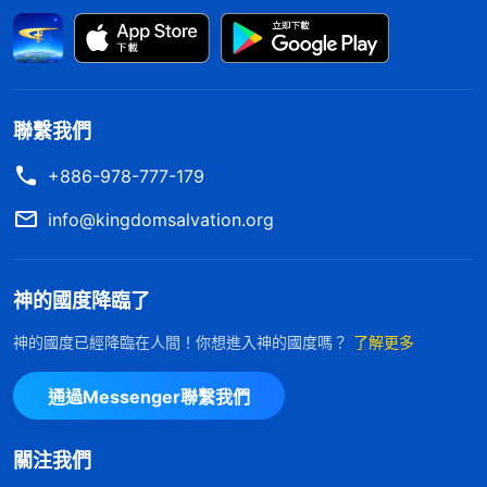
我，活在誤解埋怨中。對姊妹們的勸導，我不但不從
神領受，反而還在心裏抵觸，為自己喊冤叫屈，看到
自己流露的心思意念都是悖逆神，没有一點順服神的
成分。藉着這些更顯明了我太自私卑鄙，只為自己考
聯繫我們
慮，根本不尋求神的心意，信神這麽多年對神没有一
+886-978-777-179
點敬畏與真實的順服。現在我才認識到自己以前在教
會裏四處奔跑、花費，再苦再累都毫無怨言，那都是
info@kingdomsalvation.org
因着合乎自己的觀念，也能得到弟兄姊妹的高看，使
自己臉上有光，才有一些外表的順服，但這樣的「順
神的國度降臨了
服」完全是建立在滿足自己野心、欲望的基礎上，根
神的國度已經降臨在人間！你想進入神的國度嗎？
了解更多
本不是真實體貼神的心意，也不是順服神的主宰安
排。想想神高抬我盡本分，是希望我在盡本分的過程
通過Messenger聯繫我們
中追求真理，性情有變化，無論神怎麽擺布，都能够
始終如一地順服，藉着盡好本分來滿足神的心意，可
關注我們