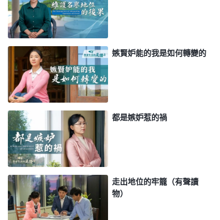
代替了，自己現在是什麽本分也没有了，挂在這裏不
上不下的，這不是成心讓我難堪嗎？真不知道他們是
怎麽安排的，還要我在此事上尋求神的心意。」我越
想越委屈，覺得自己什麽也没有了，臉面也丢盡了，
嫉賢妒能的我是如何轉變的
情緒很低落，心裏越來越黑暗摸不着神了。迷茫中，
我只好來到神面前禱告：「神啊！今天臨到這樣的環
境，我裏面滿了悖逆，心裏黑暗，不知在這件事上要
學什麽功課。神啊！願你帶領我明白你的心意。」禱
都是嫉妒惹的禍
告後，我心裏平静了許多，看到神的話説：「
順服這
個功課最難學。合你觀念的你接受，當時見到利了你
感覺不錯，很合乎口味，順服之後一順百順，心裏踏
實平安没有責備而且快樂高興，生命長進一大步。不
走出地位的牢籠（有聲讀
合你觀念的事要順服起來就像咽沙子，難以下咽，難
物）
受啊，扎心哪，痛苦啊，有理不能講，心裏憋屈，一