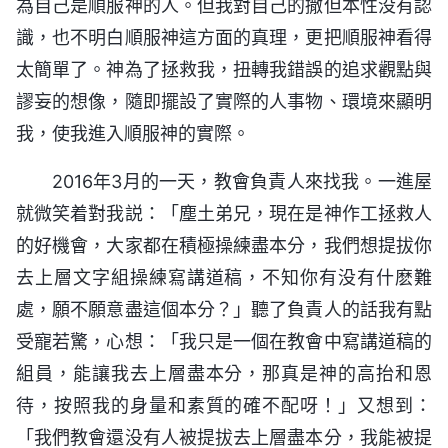
為自己是順服神的人。但我對自己的撒但本性没有認
識，也不明白順服神這方面的真理，更把順服神看得
太簡單了。神為了拯救我，扭轉我錯誤的追求觀點與
謬妄的想像，隨即擺設了實際的人事物、環境來顯明
我，使我進入順服神的實際。
2016年3月的一天，教會負責人來找我。一進屋
就微笑着對我説：「塵土弟兄，現在是神作工拯救人
的好機會，大家都在積極操練盡本分，我們想提拔你
去上層文字組操練寫講道稿，不知你有没有什麽難
處，願不願意盡這個本分？」聽了負責人的話我有點
受寵若驚，心想：「我只是一個在教會中寫講道稿的
組員，能讓我去上層盡本分，那真是神的高抬和恩
待，按照我的身量和素質的確不配呀！」又想到：
「我們教會還没有人被提拔去上層盡本分，我能被提