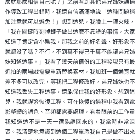
麽就那麽相信自己呢？」之前看到其他弟兄姊妹誤操
作導致工程出錯時，我還自信滿滿地説「這種問題稍
加注意就可以避免！」想到這兒，我臉上一陣火辣，
「我在關鍵時刻掉鏈子做出這麽不靠譜的事情，大家
知道了肯定會小瞧我，那我之前的好名聲、好形象不
就都没了嗎？不行，不到萬不得已千萬不能讓弟兄姊
妹知道這事。」我看了幾天前備份的工程發現只有最
近拍的兩場戲需要重新替换素材，我加班一個通宵就
差不多可以改完，等我把工程修改好，弟兄姊妹也不
知道我丢失工程這事，還能保住我的好形象。想到這
兒，我就趕緊恢復工程。可在恢復的過程中我看到電
影整體的調色、音頻都需要處理，看着眼前的工作量
我知道這不是一天一宿能調回來的，我當時非常沮
喪。我清楚地意識到這個工程單憑我自己是做不出來