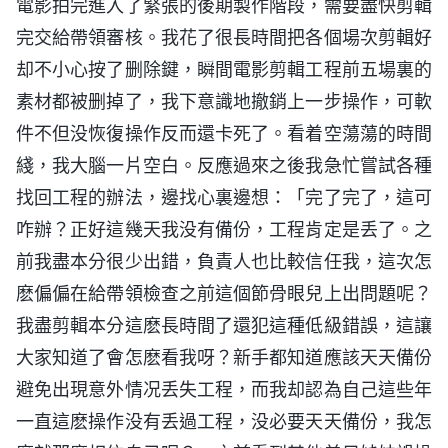
電影拍完進入了緊張的後期製作階段，需要盡快剪輯
完交給帶領審核。我花了很長時間把各個場次剪輯好
却不小心按了删除鍵，瞬間電影剪輯工程前五場裏的
素材都被删掉了，我下意識地撤銷上一步操作，可軟
件不但没恢復操作反而還卡死了。看着空蕩蕩的時間
綫，我大腦一片空白。反應過來之後我急忙嘗試各種
找回工程的辦法，邊找心裏邊想：「完了完了，這可
咋辦？正好這幾天我没有備份，工程肯定是丢了。之
前我盡本分很少出錯，負責人也比較信任我，這次怎
麽偏偏在給帶領檢查之前這個節骨眼兒上出問題呢？
我盡剪輯本分這麽長時間了還犯這種低級錯誤，這讓
大家知道了會怎麽看我呀？新手都知道應該天天備份
避免出現意外情况丢失工程，而我却認為自己這些年
一直這麽操作没有丢過工程，没必要天天備份，我怎