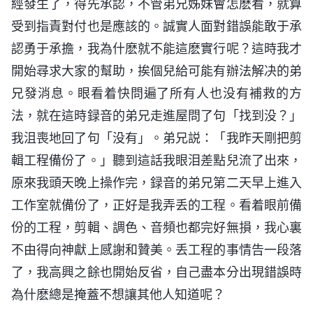
經發生了，得先承認，不管弟兄姊妹會怎麽看，就算
受到指責對付也是應該的。誠實人面對錯誤能敢于承
認勇于承擔，我為什麽就不能這麽實行呢？這時我才
開始尋求大家的幫助，挨個兒給可能有辦法解决的弟
兄發消息。眼看着快問遍了所有人也没有補救的方
法，就在這時録音的弟兄走進屋問了句「找到没？」
我沮喪地回了句「没有」。弟兄説：「我昨天剛把剪
輯工程備份了。」聽到這話我眼泪差點兒流了出來，
原來我頭天晚上操作完，録音的弟兄第二天早上進入
工作室就備份了，正好是我弄丢的工程。看着眼前備
份的工程，剪輯、調色、音頻也都完好無損，我心裏
不由得向神獻上感謝和贊美。丢工程的事情告一段落
了，我高興之餘也開始反省，自己盡本分出現錯誤時
為什麽總是掩蓋不想讓其他人知道呢？