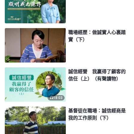
了，有一些經驗，大家對我的看法也不錯，我就覺得
我不能出現錯誤，更不能在關鍵時候掉鏈子，我辦事
應該比别人更可靠、更讓人放心，一旦出現錯誤我就
職場經歷：做誠實人心裏踏
擔心會失去臉面地位，就極力地掩蓋不想讓别人知
實（下）
道，特别是出現這種低級錯誤就更擔心大家知道了會
小瞧我，我在大家心目中的地位就會一落千丈。越這
樣想我就越不能正確對待犯下的錯誤，想把自己包裹
誠信經營 我贏得了顧客的
偽裝成一個完美的人，不敢承認錯誤尋求幫助，甚至
信任（上）（有聲讀物）
還想在大家都不知道的情况下把錯誤悄悄地彌補回來
保住自己的面子。其實錯誤已經發生了，應該單純敞
18:03
開承認錯誤、總結吸取教訓，可我却極力地包裹掩
基督徒在職場：誠信經商是
蓋，耍詭詐欺騙人。神鑒察一切，我騙得了人還能騙
我的工作原則（下）
得了神嗎？這不是掩耳盗鈴嗎？我真是太愚蠢了！正
常人都有犯錯的時候，犯錯并不是什麽羞耻難堪的事