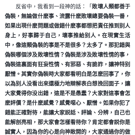
反省中，我看到一段神的話：「
敗壞人類都善于
偽裝，無論做什麽事、流露什麽敗壞總要偽裝一番，
如果出現什麽問題或做錯什麽事都想把責任推到别人
身上，好事歸于自己，壞事推給别人。在現實生活
中，像這類偽裝的事是不是很多？太多了。那犯錯與
偽裝哪個涉及敗壞性情？偽裝是涉及敗壞性情的事，
偽裝這裏面有狂妄性情、有邪惡、有詭詐，讓神特别
厭憎。其實你偽裝時大家都看明白是怎麽回事了，你
以為别人没看出來還極力地辯解表白想挽回面子，讓
大家覺得你没出錯，這是不是愚蠢？大家對這事會怎
麽評價？是什麽感覺？感覺噁心、厭憎。如果你犯了
錯能正確對待，能讓大家説話、評論、分辨，自己也
能解剖亮相，那大家會怎樣看待你？肯定都會説你是
誠實人，因為你的心是向神敞開的，大家通過你的做