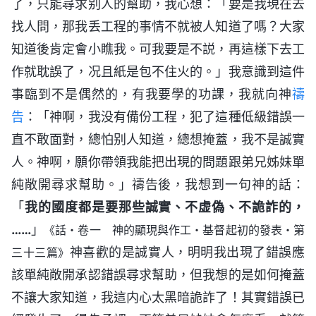
了，只能尋求别人的幫助，我心想：「要是我現在去
找人問，那我丢工程的事情不就被人知道了嗎？大家
知道後肯定會小瞧我。可我要是不説，再這樣下去工
作就耽誤了，况且紙是包不住火的。」我意識到這件
事臨到不是偶然的，有我要學的功課，我就向神
禱
告
：「神啊，我没有備份工程，犯了這種低級錯誤一
直不敢面對，總怕别人知道，總想掩蓋，我不是誠實
人。神啊，願你帶領我能把出現的問題跟弟兄姊妹單
純敞開尋求幫助。」禱告後，我想到一句神的話：
「
我的國度都是要那些誠實、不虚偽、不詭詐的，
……
」
《話・卷一 神的顯現與作工・基督起初的發表・第
神喜歡的是誠實人，明明我出現了錯誤應
三十三篇》
該單純敞開承認錯誤尋求幫助，但我想的是如何掩蓋
不讓大家知道，我這内心太黑暗詭詐了！其實錯誤已