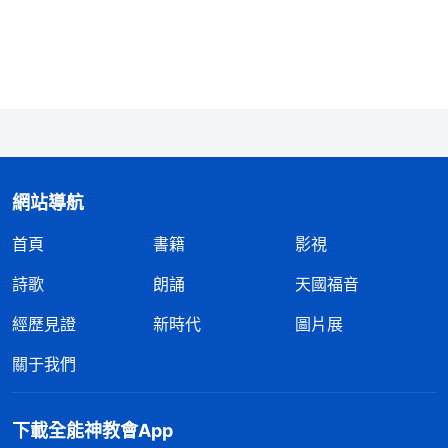
身上經常出現。想到這兒，我意識到我身上偽裝欺騙
的表現原來這麽多，我不能再憑着詭詐性情活着了，
我得朝誠實人的標準實行進入。接下來發生的事情讓
我對自己又有了一些反省認識。
不久，電影交給帶領審核了，一個弟兄又檢查出
有一場戲的音頻錯位了十三幀，他也拿不準該不該重
網站導航
新渲染，我内心開始翻騰起來，「這問題我咋就没檢
首頁
書籍
影視
查出來呢？仔細一看還挺明顯，畫面和聲音有半秒鐘
詩歌
朗誦
天國福音
的延遲，聲畫不同步，當時我還讓一個姊妹檢查這部
經歷見證
新時代
圖片展
分，她咋也没檢查出來呢？重新渲染還要花幾個小
時，多耽誤時間哪！要不就别跟大家説了，本來也不
關于我們
是啥大問題，多數人也看不出來，况且讓大家知道視
頻存在這種問題會怎麽看我呀？會不會説我不可靠、
下載全能神教會App