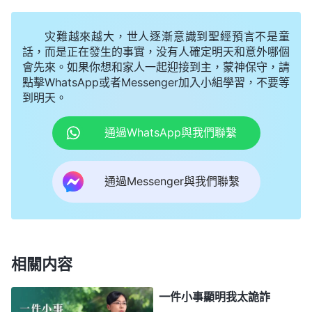
張膽地表演，别人看你就像看一個小丑在表演。這是
灾難越來越大，世人逐漸意識到聖經預言不是童
不是愚蠢哪？這就是愚蠢。愚蠢的人没有智慧，聽了
話，而是正在發生的事實，没有人確定明天和意外哪個
多少道都不明白
真理
也看不透事，總把自己架在半空
會先來。如果你想和家人一起迎接到主，蒙神保守，請
中，覺得自己與衆不同，覺得自己比别人尊貴，這就
點擊WhatsApp或者Messenger加入小組學習，不要等
到明天。
是狂妄自是，這就是愚蠢。愚蠢的人是不是不通靈？
你在什麽事上愚蠢、不明智，你在什麽事上就不通
通過WhatsApp與我們聯繫
靈，就不容易明白真理，就是這麽回事。
」
《話・卷
從神的話裏我
三
末世
基督座談紀要・做人該有的原則》
通過Messenger與我們聯繫
明白了，盡本分出現一些偏差、問題是在所難免的，
神要求人能正確對待自己犯的錯誤，而不是去包裹偽
裝，包裹偽裝是邪惡詭詐的撒但性情，是神厭憎恨惡
的。對照神話語的揭示我意識到，當我盡本分出現錯
相關内容
誤的時候第一時間想到的是掩蓋錯誤，這是受邪惡詭
一件小事顯明我太詭詐
詐的撒但性情支配的。想到自己盡剪輯本分時間很長