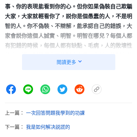
事、你的表現能看到你的心。但你如果偽裝自己欺騙
大家，大家就輕看你了，説你是個愚蠢的人，不是明
智的人。你不偽裝、不辯解，能承認自己的錯誤，大
家會説你這個人誠實、明智。明智在哪兒？每個人都
有犯錯的時候，每個人都有缺點、毛病，人的敗壞性
情都一樣，别覺得自己比别人高貴、完美，比别人善
閲讀更多
良，這樣想就太没有理智了！你把人的敗壞性情、把
人類敗壞的實質真相看透了，自己犯了錯誤不掩飾，
别人犯了錯誤也不抓把柄，都能正確對待，這才是看
事有深度了，不做蠢事了，這就是明智的人。没理智
的人都是不明智的人，都是愚蠢人，做點錯事、荒唐
上一篇：
一次回答問題我學到的功課
事受到修理對付就耿耿于懷，就總想為自己辯解表
白，背後總搞些小動作，讓人看了噁心。其實你所做
下一篇：
我是如何解决説謊的
的别人一看就能知道是怎麽回事，但你還在那兒明目