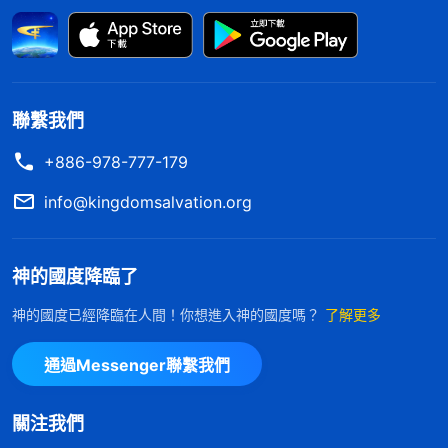
不負責任哪？這段時間我一再犯低級錯誤，照這樣下
去誰還會信任我呢？」當時我内心也不平安、受控
告，但思前想後我還是决定不跟大家説了。作完這個
决定，我在電腦桌前如坐針氈、内心焦躁，心裏感覺
聯繫我們
很黑暗。我意識到我又在掩蓋錯誤了，就在心裏向神
+886-978-777-179
禱告：「神啊，現在我才感覺到原來説真話做誠實人
這麽難，涉及我的虚榮臉面時我總是身不由己地維護
info@kingdomsalvation.org
自己，就想撒謊搞欺騙，我不想這麽活着，願你加給
我勇氣和膽量，讓我能按着你的話實行做誠實人。」
神的國度降臨了
禱告後我心裏有了些力量，把這個問題跟弟兄姊妹説
神的國度已經降臨在人間！你想進入神的國度嗎？
了解更多
了出來。後來，因為視頻還有其他問題，我就把這些
問題一并修改，檢查完重新轉給了帶領。
通過Messenger聯繫我們
藉着這事我開始反省：自己為什麽臨到事情總是
關注我們
想掩蓋錯誤？問題的根源到底是什麽呢？我看到兩段