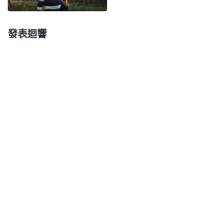
情，而且這對我也是個警醒，再盡本分就能多用點
心。而我在盡本分出現錯誤時却絞盡腦汁地去掩蓋，
發表迴響
在神眼裏耍詭詐掩蓋遠比出錯性質更嚴重啊，我越包
裹掩蓋錯誤就越證明我的性情邪惡詭詐。我越想越感
覺自己活得很虚偽，實在讓神反感厭憎。又想到如果
這次我能自己找回工程我絶對不會告訴别人或者尋求
别人的幫助，我是因為没有辦法補救才和弟兄姊妹説
實話，那平時對于一般的能遮掩的錯誤我的包裹掩蓋
不是更多嗎？我不由得想起以往盡本分的一幕幕。有
時我剪輯一些短視頻，為了得到人的高看就會求快、
求數量，常常會出現一些細節問題導致返工修改，别
人問我為什麽會出現這些問題，我擔心别人説我粗心
大意，就找一些客觀理由説是前期拍攝環節的原因或
者是我的軟件出了問題來為自己開脱。這些流露在我