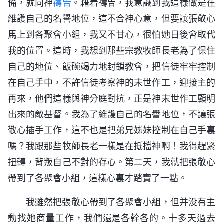
備，就向神
禱告
。藉着禱告，我意識到我這樣做是在
維護自己的名譽地位，這不合神心意，但要讓張敬心
馬上到各聚會小組，我又不甘心，很怕她日後會取代
我的位置。這時，我想到那些宗教牧師長老為了保住
自己的地位、飯碗竭力地封鎖教會，把信徒牢牢控制
在自己手中，不許信徒考察神的末世作工，迎接主的
再來，他們這樣與神分庭對抗，正是神末世作工顯明
出來的敵基督。我為了維護自己的名譽地位，不讓張
敬心插手工作，這不也是把弟兄姊妹控制在自己手裏
嗎？我跟那些牧師長老一樣是在抵擋神啊！我得趕緊
扭轉，背叛自己不對的存心。第二天，我就把張敬心
帶到了各聚會小組，這樣心裏才踏實了一點。
我雖然把張敬心帶到了各聚會小組，但并没有主
動找她商量工作，我們還是各幹各的。十多天過去