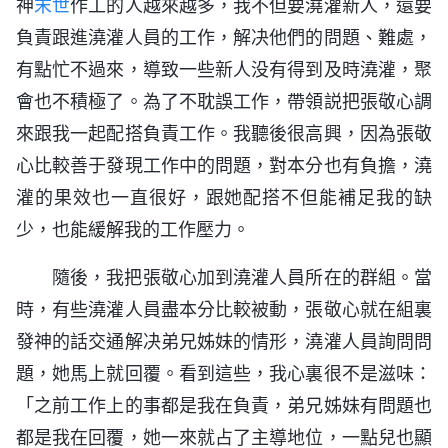
神
末世
作工的人越來越多，我不但要澆灌新人，還要
負責跟進澆灌人員的工作，解决他們的問題、難處，
有點忙不過來，導致一些新人没有得到及時澆灌，聚
會也不積極了。為了不耽誤工作，帶領説把張敬心調
來跟我一起配搭負責工作。我聽後很高興，因為張敬
心比較善于發現工作中的問題，對本分也有負擔，澆
灌的果效也一直很好，跟她配搭不但能補足我的缺
少，也能緩解我的工作壓力。
隨後，我把張敬心加到澆灌人員所在的群組。當
時，有些澆灌人員盡本分比較被動，張敬心就在組裏
發神的話交通解决弟兄姊妹的情形，澆灌人員詢問問
題，她馬上就回覆。看到這些，我心裏很不是滋味：
「之前工作上的事都是我在負責，弟兄姊妹有問題也
都是我在回覆，她一來就占了主導地位，一點兒也顯