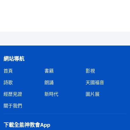
排斥，也絶不允許弟兄姊妹接觸靠近或者擁護贊成能
談經歷見證的人，這最顯明敵基督厭煩真理、仇恨神
的撒但本性，同時也證明敵基督在教會中是一股邪惡
的逆流，是攪擾教會工作、攔阻神旨意通行的罪魁禍
首。
」
神説敵
《話・卷四 揭示敵基督・第八條（一）》
基督特别寶愛地位，一旦發現在他的工作範圍内有人
威脅到他的地位，他就打壓、孤立這些人，不許這些
網站導航
人擔任重要角色，起主要作用，為了保住自己的地
首頁
書籍
影視
位，敵基督甚至不惜犧牲教會利益，特别自私、惡
詩歌
朗誦
天國福音
毒。我的表現不是和敵基督一樣嗎？自從張敬心調來
經歷見證
新時代
圖片展
跟我配搭後，看到她工作能力比我强，交通真理也比
我好，我心裏就很不是滋味，把張敬心當成了仇敵、
關于我們
對頭，認為她一來就占了主導地位，把我的風頭全搶
光了，如果她再把工作果效提升上來，那就更顯得我
下載全能神教會App