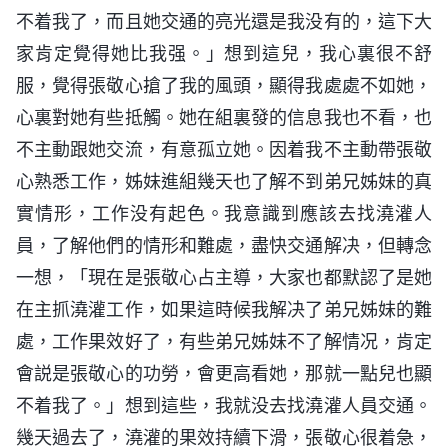
不着我了，而且她交通的亮光還是我没有的，這下大
家肯定覺得她比我强。」想到這兒，我心裏很不舒
服，覺得張敬心搶了我的風頭，顯得我處處不如她，
心裏對她有些抵觸。她在組裏發的信息我也不看，也
不主動跟她交流，有意孤立她。因着我不主動帶張敬
心熟悉工作，姊妹進組幾天也了解不到弟兄姊妹的真
實情形，工作没有起色。我意識到應該去找澆灌人
員，了解他們的情形和難處，盡快交通解决，但轉念
一想，「現在是張敬心占主導，大家也都默認了是她
在主抓澆灌工作，如果這時候我解决了弟兄姊妹的難
處，工作果效好了，有些弟兄姊妹不了解情况，肯定
會説是張敬心的功勞，會更高看她，那就一點兒也顯
不着我了。」想到這些，我就没去找澆灌人員交通。
幾天過去了，澆灌的果效持續下滑，張敬心很着急，