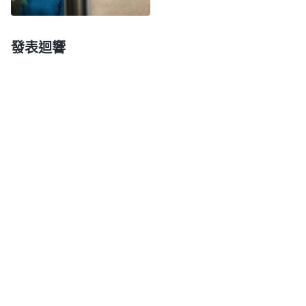
處、得造就、得扶持，大家特别贊成，敵基督就心生
嫉妒，産生仇恨，他就要排斥、打壓，絶不允許這樣
發表迴響
的人擔任工作，以免給他的地位構成威脅。有真理實
際的人在敵基督身邊就把敵基督的貧窮、可憐、醜
陋、邪惡給襯托、顯明出來了，所以敵基督選擇配
搭、同工絶不會選擇有真理實際的人，絶不會選擇能
談經歷見證的人，絶不會選擇誠實人、能實行真理的
人，這些人是敵基督最嫉妒、最恨的人，就是敵基督
的眼中釘、肉中刺。這些實行真理的人無論做多少好
事，做多少對神家工作有利的事，敵基督往往都是竭
力掩蓋，甚至能歪曲事實説話，把好事歸功于自己、
把壞事推到别人身上來抬高自己、貶低别人。敵基督
對于追求真理的人、能談經歷見證的人是特别地嫉
恨，很怕他們威脅到自己的地位，便采取全力地打擊