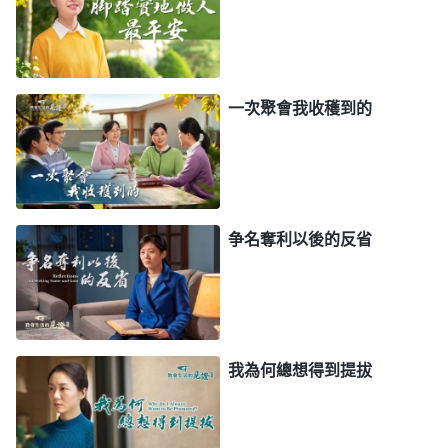
「
敵基督把神家的所有、教會的財産都據為己
放》
有，當作私有財産，都要歸他掌控，不容許别人插
手。他作教會工作時考慮的只是自己的利益，只是自
己的地位臉面，他不允許任何人損害他的利益，更不
一次聚會我收穫到的
允許任何有素質的人、能談經歷
見證
的人對他的名譽
地位構成威脅。所以他把能談經歷見證的人、能交通
真理供應神選民的人都當作競争對手來打壓排斥，巴
不得把這些人徹底孤立起來，徹底搞臭、搞垮，他心
争名奪利以後的反省
裏才踏實。如果這些人始終不消極，還能繼續盡本
分，談見證、扶持人，那敵基督就要采取最後的手
段，抓把柄、定罪或者栽贜陷害、無中生有地整人治
人，直到把這些人清除出教會他才徹底放心，這是敵
我為何總想得到提拔
基督最陰險、最惡毒的地方。……只要誰能出頭露面
作點工作，誰能談出真實的經歷見證讓神選民得益