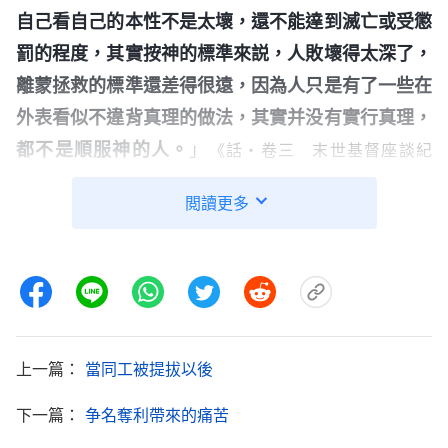
自己看自己的本性不是太壞，還不能達到滅亡或受懲
罰的程度，其實按神的標準來説，人敗壞得太深了，
離蒙拯救的標準還差得很遠，因為人只是有了一些在
外表看似不違背真理的做法，其實并没有實行真理，
都不是順服神的人。
」
《話・卷三 末世基督座談紀
揣摩着神的話，我明白了認識自己應
要・第三部分》
閲讀更多
該從心思意念、存心觀點上對號神的話，認識、解剖
自己的本性實質和所走的道路，然後尋求用真理解
决，這樣才能帶來真實的
悔改
變化。如果僅是承認自
己有敗壞性情或某些做法不對，認識不到自己的本性
實質，看不到自己敗壞有多深、活在這種情形裏有多
上一篇：
當同工被提拔以後
危險，就不會渴慕尋求真理、追求變化，更不會有真
實的悔改。這段時間，我只是承認自己為了維護名譽
下一篇：
争名奪利帶來的痛苦
地位不想讓張敬心去各小組這是抵擋神的表現，至于