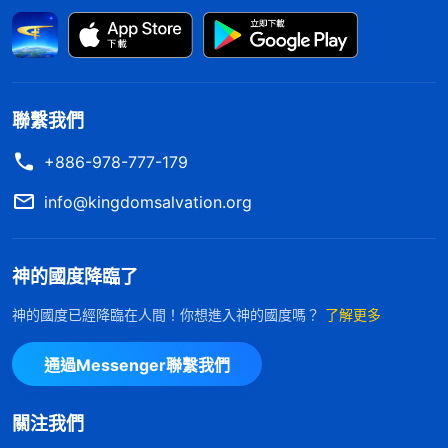
一無是處了，我就有意孤立她，不主動跟她配搭，也
不帶她熟悉工作。看到澆灌的果效不好，我也不跟
進、解决，反而擔心如果我把問題解决了，工作果效
好了，功勞都成張敬心的了。更可恨的是，當看到工
聯繫我們
作果效連續下滑時，我不但不着急上火，還幸灾樂
+886-978-777-179
禍，覺得工作果效不好才好呢，這樣帶領肯定覺得她
不如我，我的地位就保住了。我只在乎自己的名譽地
info@kingdomsalvation.org
位，絲毫不考慮張敬心的難處，也不考慮我這樣做新
人澆灌不好會造成什麽後果，我真是太自私、惡毒
神的國度降臨了
了！當帶領讓我把張敬心帶到各小組時，我更是一百
神的國度已經降臨在人間！你想進入神的國度嗎？
了解更多
個不願意，覺得她很快會超過我，甚至取代我，我就
找理由拒絶。為了保住自己的地位，我排斥張敬心，
通過Messenger聯繫我們
把教會當成自己的地盤，不允許她在我負責的範圍内
有任何嶄露頭角、發揮特長的機會，我這不是專權
關注我們