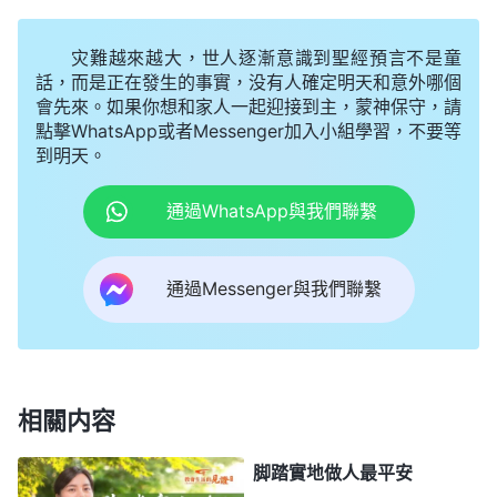
自己流露的是什麽性情，屬于什麽性質，盡本分走的
灾難越來越大，世人逐漸意識到聖經預言不是童
是什麽道路，我并不清楚，雖然我也讓張敬心進了各
話，而是正在發生的事實，没有人確定明天和意外哪個
小組，但這只是做法上的改變，敗壞性情還是没有解
會先來。如果你想和家人一起迎接到主，蒙神保守，請
决，也達不到真實地放下自己跟姊妹和諧配搭，這樣
點擊WhatsApp或者Messenger加入小組學習，不要等
到明天。
工作怎麽會有果效呢？明白了這些，我就向神禱告，
求神帶領我能對自己有真實的認識。
通過WhatsApp與我們聯繫
一天靈修時，我看到神的話説：「
有些人總怕别
通過Messenger與我們聯繫
人比他强、高過他，總怕别人得到賞識自己被埋没，
就因此打擊、排斥别人，這是不是嫉賢妒能？是不是
自私卑鄙？這是什麽性情？這就是惡毒！只考慮自己
的利益，只滿足自己的私欲，不能為别人着想，不考
相關内容
慮神家利益，這種人性情不好，神不喜歡。
」
《話・
卷三 末世基督座談紀要・脱去敗壞性情才能得着自由釋
脚踏實地做人最平安