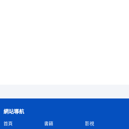
我聚會交通神的話，談她們的經歷
見證
。慢慢地，我
回想自己的經歷才認識到：今天我臨到病痛也是神對
我的拯救！以前别人給我傳福音時，我為了挣錢總説
没有時間信神，現在癱倒在床什麽也做不了了，才體
嘗到一味地追求錢財給我帶來的苦害。若不是神的憐
憫，我真的不知道該怎麽面對以後的生活，同時我也
體會到神拯救我的良苦用心，病痛臨到從外表來看是
件壞事，但藉着病痛我有了來到神面前的機會，才能
安下心來好好信神，這也是神對我的拯救啊！
之後，我就天天讀神的話，積極參加聚會，我明
顯地感覺身體一天天地好了起來。令我意想不到的
是，一個月後，我身上竟然一點兒也不疼了，我又能
網站導航
正常地活動了。我心裏特别感謝神，神真是太全能
首頁
書籍
影視
了！