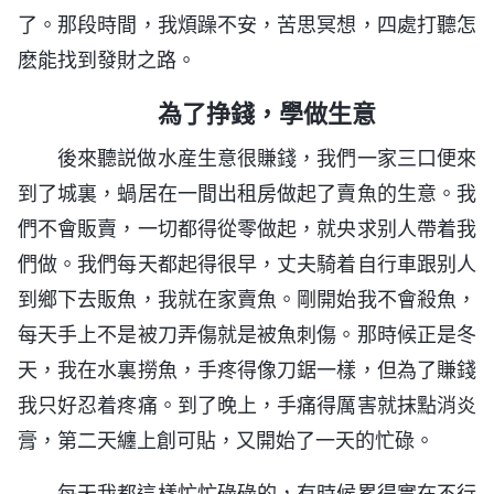
了。那段時間，我煩躁不安，苦思冥想，四處打聽怎
麽能找到發財之路。
為了挣錢，學做生意
後來聽説做水産生意很賺錢，我們一家三口便來
到了城裏，蝸居在一間出租房做起了賣魚的生意。我
們不會販賣，一切都得從零做起，就央求别人帶着我
們做。我們每天都起得很早，丈夫騎着自行車跟别人
到鄉下去販魚，我就在家賣魚。剛開始我不會殺魚，
每天手上不是被刀弄傷就是被魚刺傷。那時候正是冬
天，我在水裏撈魚，手疼得像刀鋸一樣，但為了賺錢
我只好忍着疼痛。到了晚上，手痛得厲害就抹點消炎
膏，第二天纏上創可貼，又開始了一天的忙碌。
每天我都這樣忙忙碌碌的，有時候累得實在不行