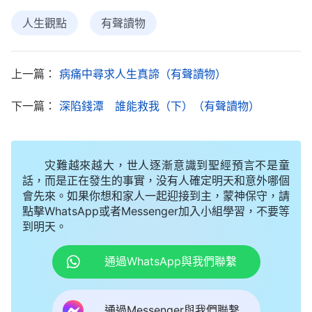
虚、人間的悲慘、人間的不可生存，人對人世間感覺
越來越没有希望，所以人這些痛苦是撒但加給人的，
人生觀點
有聲讀物
是人經撒但的敗壞墮落以後才有的。
」
《話・卷三
讀完神的
末世
基督座談紀要・神體嘗人間痛苦的意義》
上一篇：
病痛中尋求人生真諦（有聲讀物）
話，朋友交通説：「我們人是神造的，神造了人之
下一篇：
深陷錢潭 誰能救我（下）（有聲讀物）
後，人就在神的庇護下無憂無慮地生活，享受着神賜
給的一切，没有憂傷痛苦，没有病痛的折磨，還能常
常與神親近來往，活得很幸福。後來人被撒但引誘敗
灾難越來越大，世人逐漸意識到聖經預言不是童
壞，撒但的毒素進到人裏面，人不再聽神的話，而是
話，而是正在發生的事實，没有人確定明天和意外哪個
會先來。如果你想和家人一起迎接到主，蒙神保守，請
憑撒但毒素活着，漸漸遠離了神，失去了神的保守和
點擊WhatsApp或者Messenger加入小組學習，不要等
祝福，活在了撒但的權下，人才有了這麽多的痛苦煩
到明天。
惱。就如撒但給我們灌輸『金錢不是萬能的，但没有
通過WhatsApp與我們聯繫
錢是萬萬不能的』『人為財死，鳥為食亡』等毒素，
讓我們一切向『錢』看，把擁有金錢的多少當成衡量
通過Messenger與我們聯繫