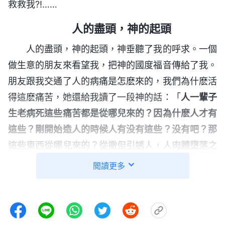
救救我?!……
人的盡頭，神的起頭
人的盡頭，神的起頭，神垂聽了我的呼求。一個
做生意的朋友來看望我，把神的國度福音傳給了我。
朋友跟我交通了人的病痛是怎麽來的，我們為什麽活
得這麽痛苦，她還給我讀了一段神的話：「
人一輩子
生老病死這些痛苦都是從哪兒來的？因為什麽人才有
這些？剛開始造人的時候人有没有這些？没有吧？那
這些東西從哪兒來的？從撒但引誘人，人肉體墮落之
後有的這些東西，肉體的痛苦，肉體的煩惱、空虚，
閲讀更多
還有人間這些凄慘萬狀的事，都是從撒但敗壞人以後
撒但開始折磨人，人就越來越墮落，人的病痛也越來
越加深，人的痛苦越來越加重，越來越感覺人間的空