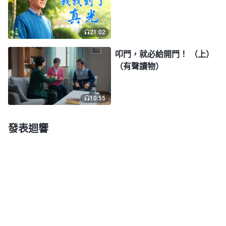
就能活得幸福，原來這是撒但引誘、苦害我的一個陷
阱，撒但就是讓我活在貪欲中，為錢而生，為錢而
21:02
死。想想之前神藉着老阿姨給我傳福音，我却以没時
叩門，就必給開門！ （上）
間為由，拒絶接受神的救恩，不顧身體勞累拼命地忙
（有聲讀物）
于挣錢。後來，錢是挣了不少，房也買了，但我的身
體却累垮了，再多的錢也换不回我的健康。我才看到
10:55
事實根本不像我想像的那樣，有錢就有了幸福，恰恰
相反，我活在了更大的痛苦中。這些年來的親身經
發表迴響
歷，讓我從心裏印證了神的話和朋友的交通是真實
的、實際的。此時面對神再次的拯救，我不再猶豫，
欣然接受了神的末世作工。
身體好轉，體嘗神恩
那段時間，姊妹們隔三岔五地來扶持幫助我，和