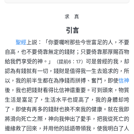
求 真
引言
聖經
上説：「你要囑咐那些今世富足的人，不要
自高，也不要倚靠無定的錢財；只要倚靠那厚賜百物
給我們享受的神。」
可是曾經的我，却
（提前6：17）
認為有錢就有一切，錢財是值得我一生去追求的，所
以，我的前半生都在為挣錢而拼搏、奮鬥，即使
信神
後，我也把錢財看得比信神還重要。可到頭來，物質
生活是富足了，生活水平也提高了，我的身體却垮
了，即使有再多的錢財也换不來我的健康。就在我即
將滑向死亡之際，神向我伸出了愛手，把我從死亡的
邊緣救了回來，并用他的話語帶領我，使我明白了人