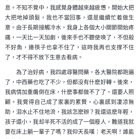
息。不知不覺中，我感覺身體越來越疲憊，開始大把
大把地掉頭髮，我也不當回事，還是繼續忙着做生
意。由于長期接觸冷水，我身上各個大小關節開始疼
痛，一天比一天加劇，後來手也不聽使唤了，不但殺
不好魚，連筷子也拿不住了，這時我再也支撑不住
了，才不得不放下生意去看病。
為了治好病，我四處尋醫問藥，各大醫院都跑遍
了，中西藥也吃了不少，但都没有什麽好轉。後來，
我病情加重癱倒在床，什麽事都做不了了，還要人照
顧。我覺得自己成了家裏的累贅，心裏感到凄凉無
助，泪水止不住地流，我該怎麽辦？我還這麽年輕，
孩子還小，我却半死不活的成了一個廢人，難道我就
要在床上躺一輩子了嗎？我仰天長嘆：老天啊！誰能