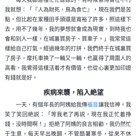
我就想：「『人為財死，鳥為食亡』，現在我們是苦
點，但比起在家種田手頭還是寬裕了許多，照這樣下
去，用不了幾年，我的夢想就會成為現實，到時我也
會和别人一樣，在城裏買房子、買車子。」我常常這
樣給自己打氣。經過幾年的打拼，我們終于在城裏買
了房子，摩托車换了一輛又一輛，也贏得了周圍人的
高看，我覺得這樣活着才有價值，也從心裏更加印證
有錢就是好。
疾病來襲，陷入絶望
一天，有個年長的阿姨給我傳
福音
讓我信神。我
笑了笑回絶説：「等我老了再説，現在我正忙着挣
錢，没時間啊！」拒絶了阿姨的良言相勸，我仍然忙
于生意，每天早出晚歸，不管酷暑寒冬，從來不休