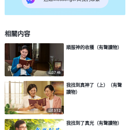
人地位高低的標準，為此我們互相攀比，不甘落後于
人，看見别人有的，自己也想擁有，或者還想擁有更
多，不知不覺為了錢財而賣命，再苦再累也心甘情
願。就這樣，我們在享受金錢帶給我們暫時的滿足
相關内容
時，各種疾病、痛苦、煩惱也隨之臨到了我們，我們
活得越來越痛苦，越來越没有出路。末世，神為了把
順服神的收穫（有聲讀物）
我們從痛苦中拯救出來，親自
道成肉身
來到地上，發
表了拯救我們的一切話語。我們從神的話中看到了人
37:46
痛苦的根源，明白了人被撒但敗壞的事實真相，我們
只有接受、順服神的末世作工，在神的話語中明白各
我找到真神了（上）（有聲
讀物）
方面的
真理
，分辨、弃絶撒但灌輸給我們的邪説謬
論，憑神的話活着，才能活在神的保守、祝福中。」
13:12
通過朋友的交通，我才明白自己受的一切苦都是
我找到了真光（有聲讀物）
撒但帶來的，我一直以為只要有錢滿足了肉體欲望，