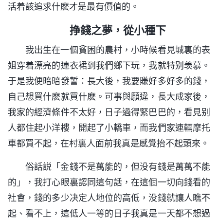
活着該追求什麽才是最有價值的。
挣錢之夢，從小種下
我出生在一個貧困的農村，小時候看見城裏的表
姐穿着漂亮的連衣裙到我們鄉下玩，我就特别羡慕。
于是我便暗暗發誓：長大後，我要賺好多好多的錢，
自己想買什麽就買什麽。可事與願違，長大成家後，
我家的經濟條件不太好，日子過得緊巴巴的，看見别
人都住起小洋樓，開起了小轎車，而我們家連輛摩托
車都買不起，在村裏人面前我真是感覺抬不起頭來。
俗話説「金錢不是萬能的，但没有錢是萬萬不能
的」，我打心眼裏認同這句話，在這個一切向錢看的
社會，錢的多少决定人地位的高低，没錢就讓人瞧不
起、看不上，這低人一等的日子我真是一天都不想過