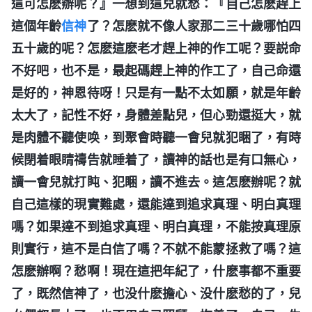
這可怎麽辦呢？』一想到這兒就愁：『自己怎麽趕上
這個年齡
信神
了？怎麽就不像人家那二三十歲哪怕四
五十歲的呢？怎麽這麽老才趕上神的作工呢？要説命
不好吧，也不是，最起碼趕上神的作工了，自己命還
是好的，神恩待呀！只是有一點不太如願，就是年齡
太大了，記性不好，身體差點兒，但心勁還挺大，就
是肉體不聽使唤，到聚會時聽一會兒就犯睏了，有時
候閉着眼睛禱告就睡着了，讀神的話也是有口無心，
讀一會兒就打盹、犯睏，讀不進去。這怎麽辦呢？就
自己這樣的現實難處，還能達到追求真理、明白真理
嗎？如果達不到追求真理、明白真理，不能按真理原
則實行，這不是白信了嗎？不就不能蒙拯救了嗎？這
怎麽辦啊？愁啊！現在這把年紀了，什麽事都不重要
了，既然信神了，也没什麽擔心、没什麽愁的了，兒