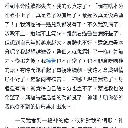
看到本分陸續都失去，我的心真凉了，「現在啥本分
也盡不上了，真是老了没有用了，蒙拯救真是没希望
了！」我消極得一點兒勁都没有了。不久我又病了，
咳嗽不止，還喘不上氣來。雖然看過醫生病好些了，
但想到自己年齡越來越大，身體也不好，還怎麽盡本
分呢？我越想越難受，整個人就像霜打了一樣有氣無
力。從那之後，我
禱告
也不正常了，也不願意吃喝神
的話，有時間還看起了電視連續劇。我這才意識到情
形不對了，趕緊向神禱告：「神哪！現在我老了，身
體還有病，就覺得自己啥本分也盡不了，蒙拯救也没
希望了，消極得連活着的勁都没了。神哪！願你帶領
我能從不對的情形裏走出來。」
一天我看到一段神的話，很針對我的情形。神