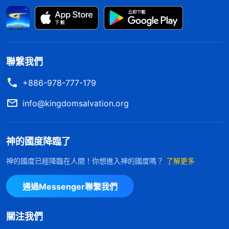
得不着福了就不願禱告、不看神的話，我這樣盡本分
對神哪有真心？就是為了從神那兒得好處，是想藉着
盡本分换取以後的福氣，我這不就是跟神搞交易嗎？
我這就是在欺騙神。我越想越覺得自己没有一點兒良
聯繫我們
心理智，太虧欠神了！其實想想，我信神多年享受了
+886-978-777-179
許多神話語的澆灌供應，也享受了神的許多恩典。當
info@kingdomsalvation.org
老伴兒去世我揪心難受心裏過不去那道坎的時候，是
神的話打開了我的心結，使我能正確面對；還有，我
神的國度降臨了
騎車從那麽高的橋上摔下來，人和車都好好的，這都
是神的保守。一路走來，神的恩我數算不完，可當我
神的國度已經降臨在人間！你想進入神的國度嗎？
了解更多
認為得福無望的時候還能活在誤解埋怨中遠離神，我
通過Messenger聯繫我們
怎麽這麽没人性呢？當初教會給我調整本分是考慮我
年齡大了出去盡本分不安全，還會耽誤教會工作，這
關注我們
樣調整對我、對教會工作都有益處，我應該從神領