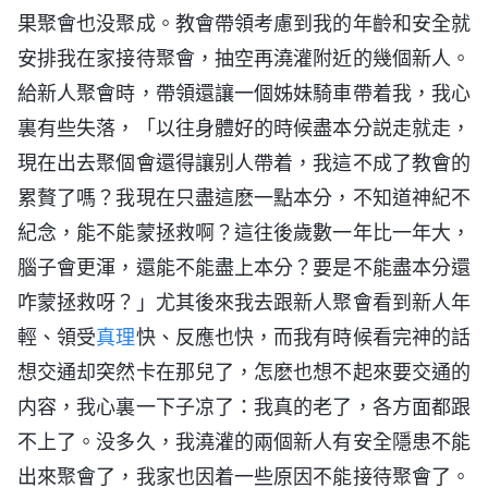
果聚會也没聚成。教會帶領考慮到我的年齡和安全就
安排我在家接待聚會，抽空再澆灌附近的幾個新人。
給新人聚會時，帶領還讓一個姊妹騎車帶着我，我心
裏有些失落，「以往身體好的時候盡本分説走就走，
現在出去聚個會還得讓别人帶着，我這不成了教會的
累贅了嗎？我現在只盡這麽一點本分，不知道神紀不
紀念，能不能蒙拯救啊？這往後歲數一年比一年大，
腦子會更渾，還能不能盡上本分？要是不能盡本分還
咋蒙拯救呀？」尤其後來我去跟新人聚會看到新人年
輕、領受
真理
快、反應也快，而我有時候看完神的話
想交通却突然卡在那兒了，怎麽也想不起來要交通的
内容，我心裏一下子凉了：我真的老了，各方面都跟
不上了。没多久，我澆灌的兩個新人有安全隱患不能
出來聚會了，我家也因着一些原因不能接待聚會了。