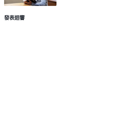
點認識。
全能神
説：「
人信神都是為了得福，都是為
了得賞賜、得冠冕，這在每個人心裏是不是都有？在
發表迴響
每個人心裏都有，這是事實。儘管人不常把它挂在嘴
邊，甚至還掩飾自己得福的存心、欲望，但是人内心
深處的這個欲望、這個存心動機人從來没有動摇過。
不管人明白多少屬靈理論、有哪些經歷認識，也不管
人能盡什麽本分，受多少苦、付多少代價，但人心靈
深處隱藏的得福存心永遠不會放弃，人始終在默默地
為這個得福存心勞苦奔波，這是不是人内心最深處的
東西？如果這個得福存心没有了，你們會有什麽感
覺？會用什麽樣的態度來盡本分、跟隨神呢？如果真
把心裏隱藏的這個得福存心徹底取締了，人到底會怎
麽樣呢？可能許多人就會消極了，有些人盡本分就没
勁了，信神也覺得没意思了，好像失去了靈魂一樣，