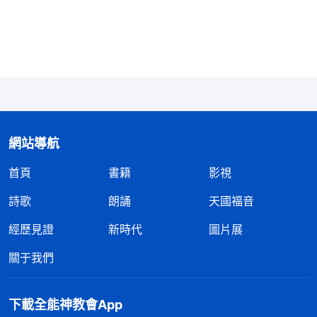
整個人就像没了心似的。所以説，這個得福存心就是
人内心深處隱藏的東西。
」
《話・卷三 末世基督座談
神把人信神的存心摻雜揭
紀要・生命長進的六個指標》
示得一清二楚，人為神花費、奔波忙碌、受苦付代價
都是為了得福，要是看不到神的祝福應許就成了泄氣
的皮球，盡本分也没勁了。我就是這種情形。回想剛
網站導航
接受神的作工時看到信神盡本分能蒙拯救剩存下來，
首頁
書籍
影視
我就熱心追求，無論是寒冬酷暑還是中共逼迫的危難
環境我都不退縮、不耽誤本分，認為只要盡力去做神
詩歌
朗誦
天國福音
就會紀念，就能得到神的稱許。隨着年齡越來越大，
經歷見證
新時代
圖片展
記憶力、體力都跟不上了，能盡的本分也越來越少，
關于我們
就連僅有的澆灌新人和接待聚會也没法配合了，我就
認為自己不能蒙拯救進不了國度了，開始自暴自弃。
下載全能神教會App
看到我之前盡本分的勁那麽大背後隱藏着得福存心，