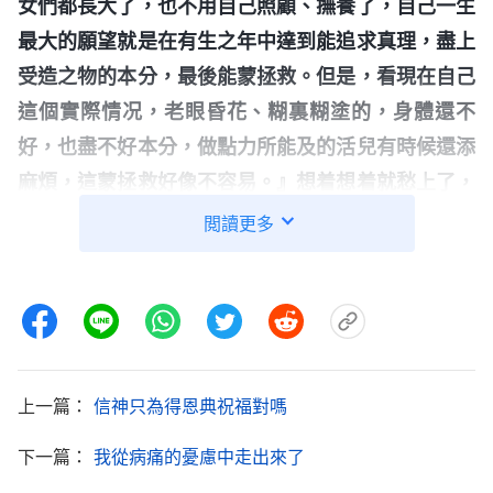
女們都長大了，也不用自己照顧、撫養了，自己一生
最大的願望就是在有生之年中達到能追求真理，盡上
受造之物的本分，最後能蒙拯救。但是，看現在自己
這個實際情况，老眼昏花、糊裏糊塗的，身體還不
好，也盡不好本分，做點力所能及的活兒有時候還添
麻煩，這蒙拯救好像不容易。』想着想着就愁上了，
『好像什麽好事都是與年輕人有關係，與年老的人没
閲讀更多
關係，看來，不管多好的事自己都無福消受了。』越
想越愁，越想越憂慮，不但為自己擔心，也為自己傷
心起來了。哭吧，還不值得哭，不哭吧，總是有那麽
點傷痛、有那麽點傷感，這可怎麽辦呢？尤其有一些
年老的人還想全時間為神花費盡本分，但身體還有
上一篇：
信神只為得恩典祝福對嗎
病，有的血壓高，有的血糖高，有的腸胃不好，體力
下一篇：
我從病痛的憂慮中走出來了
也跟不上，就愁上了。看着年輕人能吃能喝、能跑能