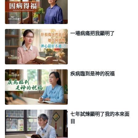
行，盡不上本分就不能蒙拯救了，即使力所能及地盡
點本分，還怕做少了神不紀念，就陷入愁苦之中。帶
領看我年齡大了，考慮我的安全讓我在家盡接待本
分，順便澆灌幾個新人，我就有些失落，擔心盡這點
一場病痛把我顯明了
有限的本分神不稱許。看到自己没有年輕人反應快就
擔心以後年齡越來越大各方面都跟不上，能盡的本分
會越來越少。尤其後來自己的本分陸續失去了，又臨
到病痛，我心裏更失落難受，認為我現在盡不上本分
疾病臨到是神的祝福
蒙拯救更没希望了，就陷入愁苦憂慮的情形中，禱
告、讀神的話也没勁了，還看電視劇打發時間。我這
不就是活在消沉情緒裏與神對抗嗎？我趕緊來到神的
面前向神禱告：「神哪，我想從消沉的情形裏走出
七年試煉顯明了我的本來面
來，願你開啓帶領我。」
目
後來我看到一段神的話，對自己信神的摻雜有了