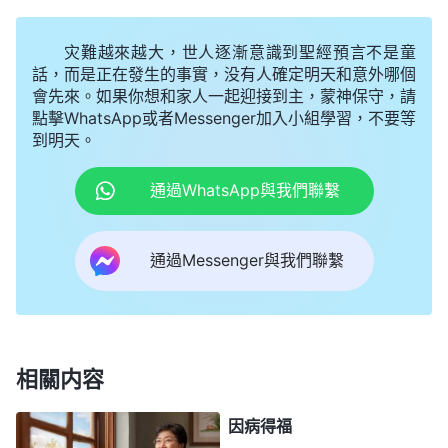
跳的，自己就羡慕，越看見年輕人這樣，自己就越愁
苦，『想盡好本分，想追求真理，想明白真理，也想
灾難越來越大，世人逐漸意識到聖經預言不是童
實行真理，怎麽這麽難呢？真是老了不中用了！難道
話，而是正在發生的事實，没有人確定明天和意外哪個
會先來。如果你想和家人一起迎接到主，蒙神保守，請
神就不要老年人了嗎？年齡大了就真的没用了嗎？就
點擊WhatsApp或者Messenger加入小組學習，不要等
不能蒙拯救了嗎？』怎麽想都難過，怎麽想都高興不
到明天。
起來。這大好的時光、大好的機會自己還不想錯過，
通過WhatsApp與我們聯繫
但就是不能像年輕人一樣全身心地為神花費、全身心
地盡本分。這些年老的人因為自己的年齡陷入了深深
通過Messenger與我們聯繫
的愁苦、憂慮與擔心之中，每臨到難處、挫折、坎
坷、碰壁都埋怨自己的年齡，甚至自己都很討厭自
己，不喜歡自己。但是，不管怎麽樣也無濟于事，没
有辦法，没路可走。
」
《話・卷六 關于追求真理・怎
相關内容
神太了解我們了。我的情形狀態就
樣追求真理（三）》
跟神揭示的一樣，擔心年齡大了，身體、記憶力不
因病得福