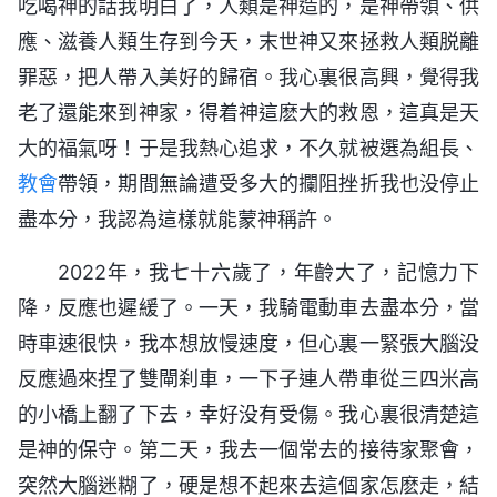
吃喝神的話我明白了，人類是神造的，是神帶領、供
應、滋養人類生存到今天，末世神又來拯救人類脱離
罪惡，把人帶入美好的歸宿。我心裏很高興，覺得我
老了還能來到神家，得着神這麽大的救恩，這真是天
大的福氣呀！于是我熱心追求，不久就被選為組長、
教會
帶領，期間無論遭受多大的攔阻挫折我也没停止
盡本分，我認為這樣就能蒙神稱許。
2022年，我七十六歲了，年齡大了，記憶力下
降，反應也遲緩了。一天，我騎電動車去盡本分，當
時車速很快，我本想放慢速度，但心裏一緊張大腦没
反應過來捏了雙閘刹車，一下子連人帶車從三四米高
的小橋上翻了下去，幸好没有受傷。我心裏很清楚這
是神的保守。第二天，我去一個常去的接待家聚會，
突然大腦迷糊了，硬是想不起來去這個家怎麽走，結