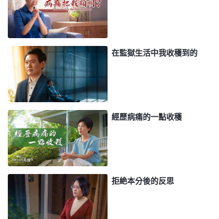
弃花費不都徒勞了嗎？尤其看到弟兄姊妹都在忙着盡
本分我却什麽本分也盡不上，就整天活在愁苦憂慮
中，感覺前途暗淡，盼着什麽時候神能把我的病挪
去。當我的病怎麽治療也不見好轉時我就發怨言埋怨
在監獄生活中我收穫到的
神，認為神要顯明淘汰我。我臨到病痛一直活在愁
苦、憂慮、擔心這些負面情緒裏，不尋求神的心意，
就一個勁兒地想逃避神擺設的環境，對神没有一點兒
順服，我真是太悖逆了！我就禱告：「神哪，我知道
經歷病痛的一點收穫
臨到病痛有你的美意，我不能再這樣執迷不悟了，我
願意向你回轉尋求你的心意，願你開啓我明白真
理。」
拒絶本分後的反思
後來我看了兩段神的話，對自己的敗壞性情有了
一些認識。全能神説：「
現在多數人都是這種情形：
為了得福我得為神花費，為了得福我得為神付點代