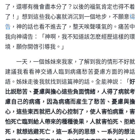
了，還哪有機會盡本分了？以後的福氣肯定也得不着
了！」想到這些我心裏就消沉到一個地步，不願意
禱
告
，神的話也看不進去了，整天唉聲嘆氣的。痛苦中
我向神禱告：「神啊，我不知道該怎麽經歷這樣的環
境，願你開啓引導我。」
一天，一個姊妹來我家，了解到我的情形不好就
建議我看看神交通人臨到病痛愁苦憂慮方面的神話
語。姊妹走後我就找到這篇神的話。全能神説：「
好
比説愁苦、憂慮與擔心這些負面情緒，人得了病就考
慮自己的病痛，因為病痛而産生了愁苦、憂慮與擔
心，這些東西就把人的心控制了，使人害怕病重，害
怕死亡臨到給人帶來的種種後果，人就害怕死、拒絶
死，就想逃避死亡，這一系列的思想、一系列的想法