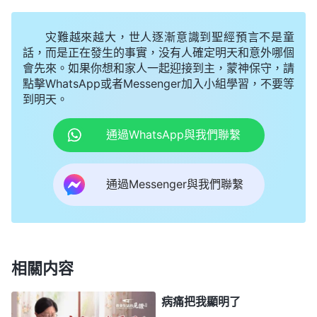
而是會産生一些思想、觀點，或者是論斷、定意，還
會産生一些做法。從一種情緒轉變到一種情形裏面
灾難越來越大，世人逐漸意識到聖經預言不是童
了，這就不是簡單的負面情緒了，不是只想一想，只
話，而是正在發生的事實，没有人確定明天和意外哪個
會先來。如果你想和家人一起迎接到主，蒙神保守，請
活在一種狀態之下了，而是由這種狀態産生了思想、
點擊WhatsApp或者Messenger加入小組學習，不要等
觀點、定意，産生了行動、做法。那麽，這種思想、
到明天。
觀點、行動、做法由什麽主導了？就由敗壞性情作主
通過WhatsApp與我們聯繫
導了。
」
《話・卷六 關于追求真理・怎樣追求真理
神的話揭示的就是我的情形，這段時間我就
（五）》
通過Messenger與我們聯繫
是因為病痛活在愁苦憂慮與擔心的負面情緒裏了。回
想自從我得了冠心病、高血壓、心絞痛這些病以後，
我每天想的都是自己的病。看到神的工作馬上就要結
束了，我却病得連樓都下不去，就總擔心自己盡不上
相關内容
本分預備不上善行以後不能蒙拯救。我的血壓這麽
高，要是哪天突發疾病死了，那我信神這麽多年的撇
病痛把我顯明了