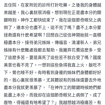
去住院，在家附近的診所打針吃藥。之後我的身體越
來越差，我心裏就很消極。想到現在正是盡本分的關
鍵時刻，神作工都快結束了，我在這個節骨眼兒上病
倒了，連本分也盡不上，這不完了嗎？盡不上本分蒙
拯救還有什麽希望啊？回想自己從信神開始就一直積
極盡本分，接待弟兄姊妹、傳福音、澆灌新人，弟兄
姊妹有什麽難處我都去幫助，我撇弃花費這麽多，受
了這麽多苦，要是真死了這些苦不就白受了嗎？國度
美景也看不見了。一想到這些急得我直上火，飯吃不
下，覺也睡不好。有時看到身邊的姊妹們身體都好好
的，我心裏就很羡慕，尤其聽説有的姊妹還要去外地
盡本分我就更羡慕了，「在神作工的關鍵時候她們都
能盡上本分，而我却在這個節骨眼兒上病倒了，成了
廢物，得福還有啥希望了？」我越想越消極痛苦。有