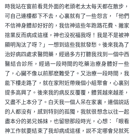
時我站在窗前看見外面的老頭老太太每天都在散步，
可自己連樓都下不去，心裏就有了一些怨言，「他們
不信神身體却好好的，我信神這些年跑路花費、撇家
捨業反而病成這樣，神也没祝福我呀！我是不是被神
顯明淘汰了呀？」一想到這些我就發愁。後來我為了
治好病四處求醫問藥，經過多方打聽我找到一個中西
醫結合診所，經過一段時間的吃藥治療身體好一些
了，心臟不像以前那麽難受了。又治療一段時間，我
能下樓走路了，就在家附近帶幾個小組聚會，心裏别
提多高興了。後來我的病反反覆覆，體質越來越差，
又盡不上本分了。白天我一個人呆在家裏，連個説話
的人都没有，感到特别的孤獨，我就很想念以往一起
盡本分的弟兄姊妹，也留戀那段時光，心想：「眼看
神工作就要結束了我却病成這樣，説不定哪會兒就死