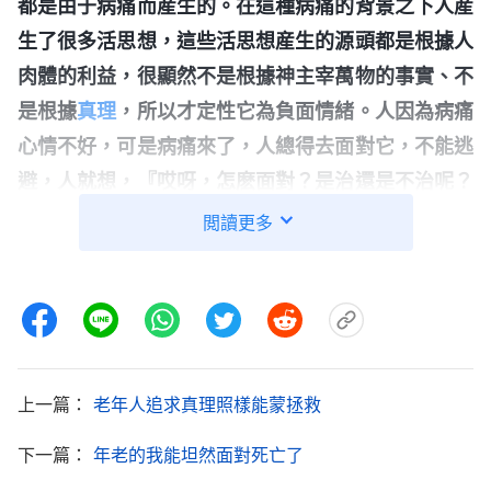
都是由于病痛而産生的。在這種病痛的背景之下人産
生了很多活思想，這些活思想産生的源頭都是根據人
肉體的利益，很顯然不是根據神主宰萬物的事實、不
是根據
真理
，所以才定性它為負面情緒。人因為病痛
心情不好，可是病痛來了，人總得去面對它，不能逃
避，人就想，『哎呀，怎麽面對？是治還是不治呢？
不治會怎樣？治會怎樣？』想着想着就愁起來了，對
閲讀更多
病痛的種種思想、種種觀點讓人陷在了愁苦、憂慮與
擔心裏面。這種負面情緒是不是就開始了？
（是。）
……負面情緒一直纏繞着他，不但不能扭轉、改變他
的不正確的思想觀點，反而使他在經歷病痛的過程中
逐步地産生了對神的誤解、埋怨、懷疑。這個過程就
上一篇：
老年人追求真理照樣能蒙拯救
是從負面情緒逐步轉變、進入到敗壞性情裏做事了。
下一篇：
年老的我能坦然面對死亡了
敗壞性情一當家做事了，就不僅僅是有負面情緒了，