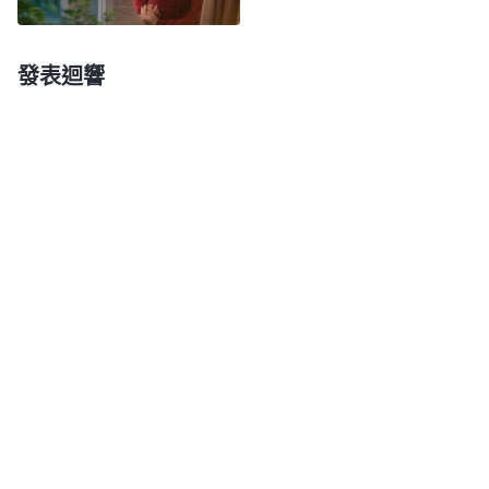
價，為了得福我得為神撇弃一切，為了得福我得完成
神的托付盡好我的本分。這是受得福存心支配的，完
發表迴響
全是為了得神的賞賜、為了得着冠冕才為神花費的，
這種人心裏没有真理，肯定是只明白一些字句道理到
處炫耀，所走的正是保羅的路。這種人信神就是一個
勁兒地作工，在他的心中好像工作作得越多證明對神
越忠心，作得越多肯定神越滿意，作得越多在神面前
越該得冠冕，得的福氣越大。他認為，如果能為基督
受苦、能為基督傳道、能為基督死，性命都不顧，并
且把神所托付的本分完成好，這就是得福最大的人，
肯定就是得冠冕的人。這正是保羅所想象、所追求
的，正是保羅所走的路，保羅就是在這個思想指導下
來作工事奉神的。
」
《話・卷三 末世基督座談紀要・
「
一個從來就不了解神的人能為神付
怎樣走彼得的路》