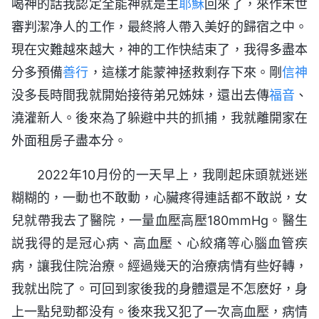
喝神的話我認定全能神就是主
耶穌
回來了，來作末世
審判潔净人的工作，最終將人帶入美好的歸宿之中。
現在灾難越來越大，神的工作快結束了，我得多盡本
分多預備
善行
，這樣才能蒙神拯救剩存下來。剛
信神
没多長時間我就開始接待弟兄姊妹，還出去傳
福音
、
澆灌新人。後來為了躲避中共的抓捕，我就離開家在
外面租房子盡本分。
2022年10月份的一天早上，我剛起床頭就迷迷
糊糊的，一動也不敢動，心臟疼得連話都不敢説，女
兒就帶我去了醫院，一量血壓高壓180mmHg。醫生
説我得的是冠心病、高血壓、心絞痛等心腦血管疾
病，讓我住院治療。經過幾天的治療病情有些好轉，
我就出院了。可回到家後我的身體還是不怎麽好，身
上一點兒勁都没有。後來我又犯了一次高血壓，病情