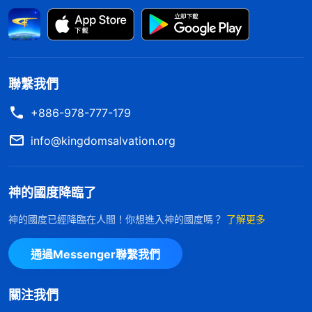
信神就接待弟兄姊妹，還出去傳福音、澆灌新人，常
常起早貪黑、忙忙碌碌的，
教會
安排我盡什麽本分我
都配合，我認為這樣蒙拯救就有希望。這次看到自己
的病怎麽醫治也不見好轉，也盡不上本分了，我認為
聯繫我們
以後得福没希望了就心灰意冷，不願意禱告神，神的
+886-978-777-179
話也看不進去了。我信神不是為了追求真理脱去敗壞
info@kingdomsalvation.org
性情，而是想以盡本分為神花費來與神搞交易，换取
以後的福氣，我做的這一切都是在利用神、欺騙神，
神的國度降臨了
真是没有人性，不配神這麽多年的澆灌供應。以往我
還認為自己信神挺能付代價，覺得自己挺追求的，即
神的國度已經降臨在人間！你想進入神的國度嗎？
了解更多
使别人不能蒙拯救我也能蒙拯救，現在一看我的撇弃
通過Messenger聯繫我們
花費全是為了自己得福得利，對神充滿了欺騙。我想
到神的話：「
若是你的忠心裏有存心、有條件，那我
關注我們
寧可不要你的所謂的忠心，因為我厭憎人用存心來欺