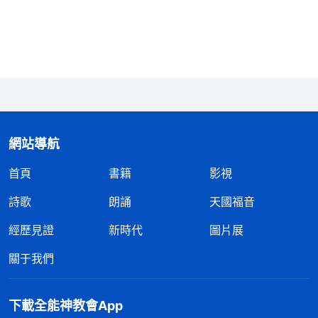
出如此多的代價，這裏除了與人息息相關的利益之
外，還能有其他的理由嗎？話説到此，我們發現一個
人都從未發現的問題：人與神的關係僅僅是一個赤裸
裸的利益關係，是得福之人與賜福之人的關係。説白
了，就是雇工與雇主的關係，雇工的勞碌只是為了拿
到雇主賜給的賞金。這樣的利益關係没有親情，只有
網站導航
交易；没有愛與被愛，只有施捨與憐憫；没有理解，
首頁
書籍
影視
只有無奈的忍氣吞聲與欺騙；没有親密無間，只有永
不能逾越的鴻溝。
」
《話・卷一 神的顯現與作工・附
詩歌
朗誦
天國福音
看完神的話我很扎
篇三 人在神的經營中才能蒙拯救》
經歷見證
新時代
圖片展
心難受，看到自己的所作所為跟神揭示的一樣，我信
關于我們
神就是為了得福，是在欺騙神、利用神。自從信神以
來我就認為人只有多為神花費、多付代價才能不落在
下載全能神教會App
灾難中，最後剩存下來。為了得着以後的福氣，我剛