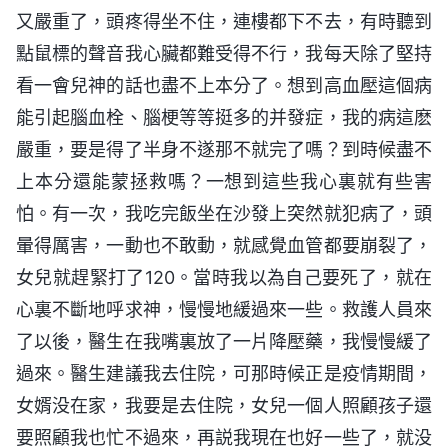
又嚴重了，頭疼得坐不住，連樓都下不去，有時聽到
點鼠標的聲音我心臟都難受得不行，我每天除了堅持
看一會兒神的話也盡不上本分了。想到高血壓這個病
能引起腦血栓、腦梗等等挺多的并發症，我的病這麽
嚴重，要是得了半身不遂那不就完了嗎？到時候盡不
上本分還能蒙拯救嗎？一想到這些我心裏就有些害
怕。有一次，我吃完飯坐在沙發上突然就犯病了，頭
暈得厲害，一動也不敢動，就感覺血管都要崩裂了，
女兒就趕緊打了120。當時我以為自己要死了，就在
心裏不斷地呼求神，慢慢地緩過來一些。救護人員來
了以後，醫生在我嘴裏放了一片降壓藥，我慢慢緩了
過來。醫生建議我去住院，可那時候正是疫情期間，
女婿没在家，我要是去住院，女兒一個人照顧孩子還
要照顧我也忙不過來，再説我現在也好一些了，就没