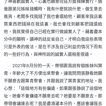
了神喜歡誠實人，心裏也願意往這方面操練實行。過
後跟弟兄姊妹接觸時，我有什麽就説什麽，做生意去
進貨，老闆多找我錢了我也會還給他，顧客來我店裏
買東西把錢掉在我這裏，我也會找到顧客把錢還給
他，我就覺得自己已經在實行做誠實人了。藉着盡本
分中的顯明，讀神的話反省自己，才明白我這些表現
只是外表的做法，是在不涉及自己利益的情况下而有
的一些好行為，與神所説的誠實人還相差很遠。
2021年8月份的一天，帶領跟我説有個姊妹叫葉
青，年齡大了不方便出來聚會，讓我問問張静看她願
不願意去跟葉青聚會，并跟我説了葉青家的地址。我
心想：「這個地方有些偏遠，如果跟張静説了這個地
址，她會不會嫌遠不願意去呢？她要是不願意去，那
帶領會讓誰去呢？我是盡澆灌本分的，應該會讓我去