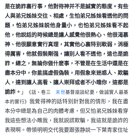
是在詭詐裏行事，他對待神并不是誠實的態度。有些
人與弟兄姊妹交往、相處，生怕弟兄姊妹看透他的問
題，怕弟兄姊妹説他身量小，也怕弟兄姊妹看不起
他，他説話的時候總是讓人感覺他很熱心、他很渴慕
神、他很願意實行真理，其實他心裏特别軟弱，消極
得厲害，他就假裝剛强，讓别人看不透他，這也是詭
詐。總之，無論你做什麽事，不管是在生活中還是在
盡本分中，你能搞虚假偽裝，用假象來迷惑人、欺騙
人，達到讓人高看、讓人崇拜或者不小瞧你，這都是
詭詐。
」
《話・卷三
末世
基督座談紀要・做誠實人最基
我覺得神的話特别針對我的情形，我在盡
本的實行》
本分中總是為自己的肉體考慮，但又怕弟兄姊妹看穿
我這些想法小瞧我，我就説謊欺騙，我這就是詭詐的
表現啊。帶領明明交代我要跟張静説一下葉青家住址