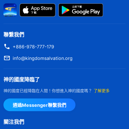
她地址，還反問她想探她的底兒，聽她説願意去我心
裏才放心。過後帶領問我有没有跟張静説具體地方，
我明明没説，但怕自己的鬼道道被帶領知道，自己的
臉就没地放了，謊話就脱口而出。明明很簡單的一件
聯繫我們
事到我這兒就要繞好多彎，騙了張静，到帶領面前又
+886-978-777-179
要圓謊，總琢磨怎麽説能維護自己的利益，看到自己
做事没有一點兒透明度，對待人也没有真誠，都是在
info@kingdomsalvation.org
玩兩面手法。想到自己不僅僅是這幾次説謊，我剛盡
澆灌本分的時候，帶領讓我寫寫自己的情形，我嫌寫
神的國度降臨了
太麻煩，又要動腦筋，又要花時間，我就没寫。過後
神的國度已經降臨在人間！你想進入神的國度嗎？
了解更多
帶領問我為什麽没寫，我怕敞開自己的真實想法帶領
會説我太懶了，對我留下不好的印象，我就説忘了。
通過Messenger聯繫我們
看到自己就像神説的「
一般人説謊話得編得琢磨，敵
基督這類人説謊話不用編、不用琢磨，張口就來，你
關注我們