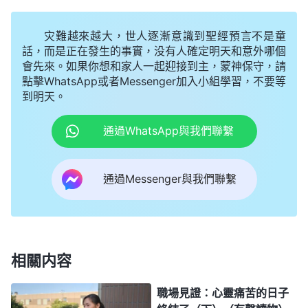
詭詐、不玩手段的。有的人就在買東西這樣一件很平
常的事上也玩詭詐。比如，他買了一套最時髦的衣
灾難越來越大，世人逐漸意識到聖經預言不是童
服，自己心裏特别喜愛，却不敢在教會裏穿，怕弟兄
話，而是正在發生的事實，没有人確定明天和意外哪個
會先來。如果你想和家人一起迎接到主，蒙神保守，請
姊妹議論他，説他虚浮，就只在背地裏穿。這是什麽
點擊WhatsApp或者Messenger加入小組學習，不要等
表現？這就是流露詭詐欺騙的性情。為什麽買套時髦
到明天。
的衣服不敢當着弟兄姊妹的面穿呢？他心裏喜歡時髦
通過WhatsApp與我們聯繫
的東西，還跟外邦人一樣追隨世界潮流，又怕弟兄姊
妹看透他太虚浮，不是端莊正派的人，心裏追求時髦
通過Messenger與我們聯繫
的東西又放不下，就只能在家裏穿，不敢讓弟兄姊妹
看見。他喜歡的東西不能拿到大面兒上，為什麽就不
能放弃呢？這是不是撒但性情在控制他啊？他説話盡
講字句道理，好像是明白真理，但却實行不出真理
相關内容
來，這就是憑撒但性情活着的人。説話做事總是弄虚
作假，讓人看不透真相，還總在人前裝出敬虔人的模
職場見證：心靈痛苦的日子