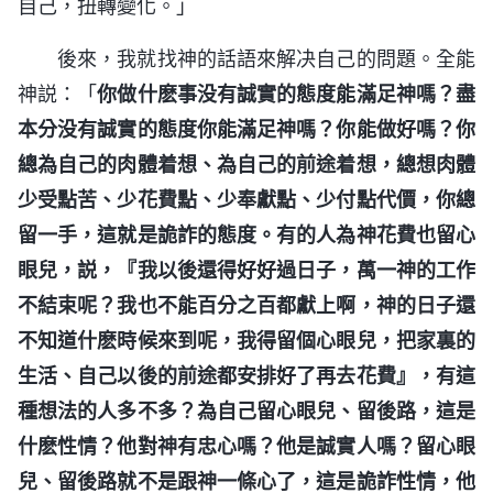
自己，扭轉變化。」
後來，我就找神的話語來解决自己的問題。全能
神説：「
你做什麽事没有誠實的態度能滿足神嗎？盡
本分没有誠實的態度你能滿足神嗎？你能做好嗎？你
總為自己的肉體着想、為自己的前途着想，總想肉體
少受點苦、少花費點、少奉獻點、少付點代價，你總
留一手，這就是詭詐的態度。有的人為神花費也留心
眼兒，説，『我以後還得好好過日子，萬一神的工作
不結束呢？我也不能百分之百都獻上啊，神的日子還
不知道什麽時候來到呢，我得留個心眼兒，把家裏的
生活、自己以後的前途都安排好了再去花費』，有這
種想法的人多不多？為自己留心眼兒、留後路，這是
什麽性情？他對神有忠心嗎？他是誠實人嗎？留心眼
兒、留後路就不是跟神一條心了，這是詭詐性情，他