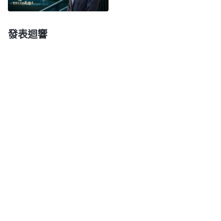
那他的説謊能是一時的過犯嗎？絶對不是，説明他的
本性實質就是詭詐人。這麽簡單的事是不是容易分辨
發表迴響
哪？從小就説謊，常常説謊，一件很簡單的事、没必
要説謊的事也能説謊欺騙人，已經説謊成性了，這就
不容易變了，這就屬于地道的詭詐人了。
」
《話・卷
「
敵基
三 末世基督座談紀要・做誠實人最基本的實行》
督這類人撒謊成性，比一般人的説謊、欺騙嚴重多
了，這不是一般的敗壞性情，而是已經完全失去良心
理智，絲毫没有人性，實質就是魔鬼，魔鬼就是這樣
常常説謊欺騙，没有一句真話。一般人説謊話得編得
琢磨，敵基督這類人説謊話不用編、不用琢磨，張口
就來，你還没來得及反應他就把你騙了。他撒的謊、
他騙人的事反應慢的人也可能兩三天才能反應過來，
才知道當時他説那話是什麽意思，不明白真理的人就