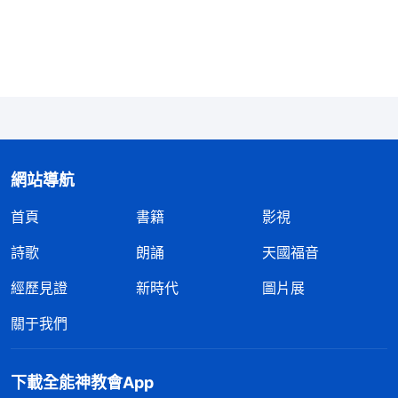
没法分辨了。敵基督這類人撒謊成性，這種人性品質
怎麽樣？很顯然不是正常人性該具備的，這是不是帶
點鬼性啊？確切地説，這就是鬼性。……不管他會講
多少道理教訓别人，却從來不跟自己對號，從來不解
剖自己，不管他撒多少謊、騙多少人也不敞開亮相，
反而實行偽裝、包裹，從來不敢當衆承認自己是詭詐
人。除此之外，他該怎麽撒謊還怎麽撒謊，該怎麽騙
網站導航
人還怎麽騙人。這是不是本性？這就是本性，没法改
首頁
書籍
影視
變。這類本性就不是正常人性的表現了，準確地説就
詩歌
朗誦
天國福音
是鬼性，就是撒但的性情，這類人就是魔鬼，就是魔
經歷見證
新時代
圖片展
鬼的化身。
」
《話・卷四 揭示敵基督・附篇四 總結敵
看了神的話，我感
基督的人性品質與性情實質（一）》
關于我們
覺很對照自己的情形，當初帶領讓我問問張静願不願
意去跟葉青聚會，我怕她嫌遠不願意去就故意不告訴
下載全能神教會App