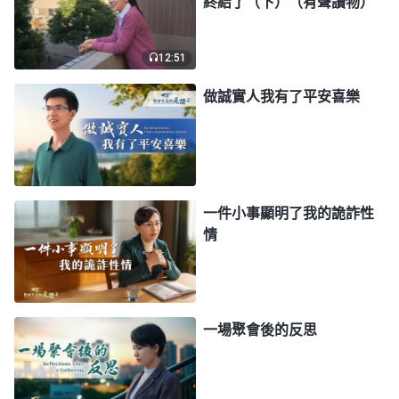
終結了（下）（有聲讀物）
樣，這跟
法利賽人
有什麽區别？又想當婊子，又想立
牌坊。他明知道這套奇裝异服穿不出去，那他為什麽
12:51
還要買呢？這不是白花錢嗎？就是因為他心裏喜歡這
類東西，他就一門心思想享受這套衣服，所以他就感
做誠實人我有了平安喜樂
覺必須得買。買完了還穿不出去，過幾年就後悔了，
他就突然發現，『我做那事怎麽那麽愚蠢、那麽噁心
呢？』他自己都噁心。但是，他做事的時候身不由
己，因為他心裏喜歡的、追求的東西放不下，他就采
一件小事顯明了我的詭詐性
取兩面手法，用欺騙的方式來滿足自己。在很小的一
情
件事上都能流露出詭詐的性情，那在大事上還能實行
出真理嗎？不可能實行出來。可見，他的本性就是詭
詐，詭詐就是他的致命處。……詭詐人説謊欺騙都是
一場聚會後的反思
身不由己，而且是隨時隨地就流露，不用學習也不用
别人教唆，天生就會。這麽小就能編造謊言欺騙人，