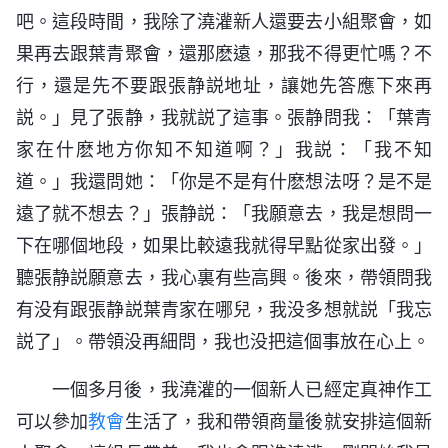
吧。這段時間，我除了澆灌新人還要去小組聚會，如
果再去跟葉青聚會，還那麽遠，那我不得更忙嗎？不
行，還是先不要跟張静説地址，讓她先答應下來再
説。」見了張静，我就説了這事。張静問我：「葉青
家在什麽地方你知不知道啊？」我説：「我不知
道。」我還問她：「你是不是有什麽想法呀？是不是
遠了就不想去？」張静説：「我願意去，我是想問一
下在哪個地段，如果比較遠我就得早點從家出發。」
聽張静説願意去，我心裏有些高興。後來，帶領問我
有没有跟張静説葉青家在哪兒，我没多想就説「我忘
説了」。帶領没再細問，我也没把這個事放在心上。
一個多月後，我澆灌的一個新人已經定真神作工
可以參加
教會
生活了，我和帶領商量後就安排這個新