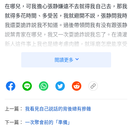
在哪兒，可我擔心張静嫌遠不去就得我自己去，那我
就得多花時間、多受苦，我就避開不説，張静問我時
我還耍詭詐説我不知道。過後帶領問我有没有跟張静
説葉青家在哪兒，我又一次耍詭詐説我忘了。在澆灌
新人這件事上我也是總考慮肉體，就琢磨怎麽能享受
肉體又不會耽誤彙報新人的情况。當鄭娜問我跟新人
閲讀更多
聚會的情况時，我擔心説兩個禮拜去一次鄭娜會説我
没負擔、没責任心，我為了維護自己的臉面就把真實
的想法包藏起來，説我一個禮拜去一次，這樣她就覺
得我是一個有負擔的人。我真的太圓滑、太詭詐了！
過後，我又看到神的話：「
人類經撒但敗壞以後
上一篇：
我看見自己説話的背後總有摻雜
都活在撒但的性情裏，都跟撒但一樣處處偽裝自己、
下一篇：
一次聚會前的「準備」
包裝自己，處處耍詭詐、玩手段，没有一件事是不耍