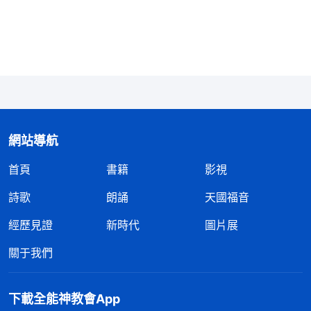
理，因它心裏没有真理。它説謊是出于自己，因它本
來是説謊的，也是説謊之人的父。
」
我流
（約8:44）
露出來的就是魔鬼的性情。神鑒察一切，我説的這些
謊話只能騙得了人一時，早晚有一天這些謊話都會被
戳穿，如果再不
悔改
，等到我的人格尊嚴都被自己玩
没了，那我就成了一個徹頭徹尾的騙子。我又想到
主
耶穌
説：「
我實在告訴你們，你們若不回轉，變成小
網站導航
孩子的樣式，斷不得進
天國
。
」
還有
全能
（太18:3）
首頁
書籍
影視
神
説：「
我要的是什麽樣的人你得知道，國度裏不容
詩歌
朗誦
天國福音
許有污穢的人進去，不容許污穢的人玷污聖地，你雖
經歷見證
新時代
圖片展
然作了許多工作，你雖作工多年，但到頭來仍是污穢
不堪，你想進我的國度，那是天理難容的事！
」
關于我們
《話・卷一 神的顯現與作工・成功與否在于人所走的路》
神的性情公義聖潔，只有心靈誠實的人才能進神的
下載全能神教會App