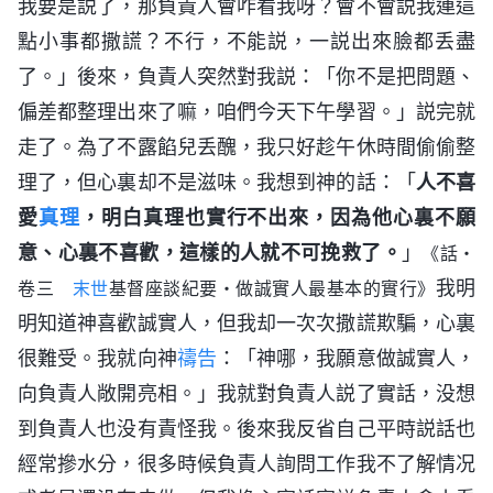
我要是説了，那負責人會咋看我呀？會不會説我連這
點小事都撒謊？不行，不能説，一説出來臉都丢盡
了。」後來，負責人突然對我説：「你不是把問題、
偏差都整理出來了嘛，咱們今天下午學習。」説完就
走了。為了不露餡兒丢醜，我只好趁午休時間偷偷整
理了，但心裏却不是滋味。我想到神的話：「
人不喜
愛
真理
，明白真理也實行不出來，因為他心裏不願
意、心裏不喜歡，這樣的人就不可挽救了。
」
《話・
我明
卷三
末世
基督座談紀要・做誠實人最基本的實行》
明知道神喜歡誠實人，但我却一次次撒謊欺騙，心裏
很難受。我就向神
禱告
：「神哪，我願意做誠實人，
向負責人敞開亮相。」我就對負責人説了實話，没想
到負責人也没有責怪我。後來我反省自己平時説話也
經常摻水分，很多時候負責人詢問工作我不了解情况