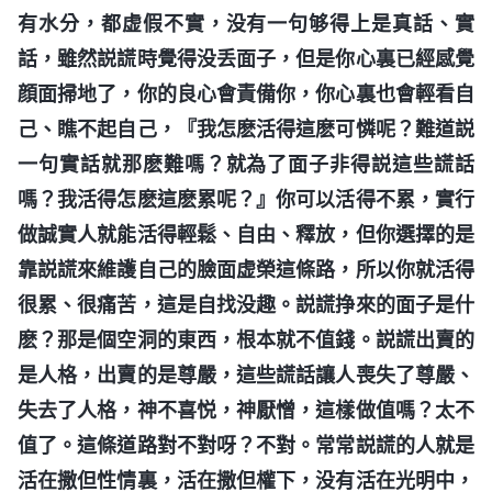
有水分，都虚假不實，没有一句够得上是真話、實
話，雖然説謊時覺得没丢面子，但是你心裏已經感覺
顔面掃地了，你的良心會責備你，你心裏也會輕看自
己、瞧不起自己，『我怎麽活得這麽可憐呢？難道説
一句實話就那麽難嗎？就為了面子非得説這些謊話
嗎？我活得怎麽這麽累呢？』你可以活得不累，實行
做誠實人就能活得輕鬆、自由、釋放，但你選擇的是
靠説謊來維護自己的臉面虚榮這條路，所以你就活得
很累、很痛苦，這是自找没趣。説謊挣來的面子是什
麽？那是個空洞的東西，根本就不值錢。説謊出賣的
是人格，出賣的是尊嚴，這些謊話讓人喪失了尊嚴、
失去了人格，神不喜悦，神厭憎，這樣做值嗎？太不
值了。這條道路對不對呀？不對。常常説謊的人就是
活在撒但性情裏，活在撒但權下，没有活在光明中，