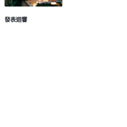
性。我在生活、工作中謊話就很多：負責人詢問我工
作情况，我明明没有做，但我擔心如實説會影響我的
發表迴響
名譽地位就撒謊説我做了；有時我對工作情况不了
解，負責人跟進工作時我還會拿之前了解的情况當成
現在的彙報給負責人；甚至平時配搭的弟兄或者是負
責人詢問一些很小的事情我也會撒謊。我憑着詭詐的
性情活着，每次説話前都要在腦子裏思考再三，説謊
之後害怕謊言被戳破就趕緊想方設法去彌補掩蓋。回
想自己每次説謊後的種種醜態，看到我就是一個不能
活在光明中的詭詐人。神要求我們做誠實人，説話做
事一是一、二是二，所説的話符合事實，心裏怎麽想
的就怎麽説，但我總撒謊搞欺騙，我這不是欺騙神
嗎？想到主
耶穌
説：「
你們是出于你們的父魔鬼，你
們父的私欲你們偏要行。它從起初是殺人的，不守真