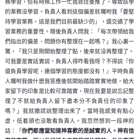
務學習，但有時候工作一忙我就往後推了，導致該學
的業務没學習。負責人看到這個偏差就囑咐我「要堅
持學習業務，這是我們目前最缺少的」，還交通了學
習業務的重要性。隨後負責人問我：「每次帶領給我
們指出的偏差、問題你有整理在一起嗎？」我心裏一
驚，「我只是剛開始整理了點，後來就没再整理了。
可我要是實話實説，負責人得咋看我呀？不得説『你
還負責學習呢，連個學習的態度都没有！』平時負責
人囑咐我做什麽我答應後就開始踏踏實實地做，給大
家留下的印象是比較可靠踏實，現在我要是説忘記整
理了不就給負責人留下盡本分不負責任的印象了
嗎？」我就撒謊説整理出來了。當時我感覺有點心
虚，低着頭也没敢看負責人。我忽然想到一段神的
話：「
你們都應當知道神喜歡的是誠實的人。神有信