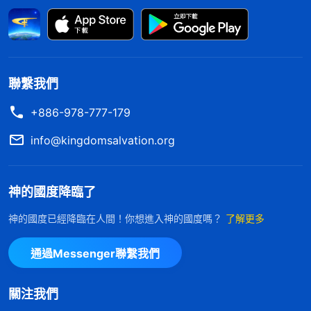
國。到神的工作結束時我如果還是一個滿嘴謊話的
人，肯定是跟魔鬼撒但一起被毁滅。現在神還給我悔
改的機會，我得實行做誠實人。
後來我看到一段神的話，對工作中出現的偏差、
聯繫我們
問題知道該怎樣正確對待了。神説：「
如果你犯了錯
+886-978-777-179
能正確對待，能讓大家説話，評論、分辨，自己也能
info@kingdomsalvation.org
解剖亮相，那大家會怎樣看待你？肯定都會説你是誠
實人，因為你的心是向神敞開的，大家通過你的做
神的國度降臨了
事、你的表現能看到你的心。但你要是偽裝自己欺騙
大家，大家就輕看你了，説你是個愚蠢的人，不是明
神的國度已經降臨在人間！你想進入神的國度嗎？
了解更多
智的人。你不偽裝、不辯解，能承認自己的錯誤，大
通過Messenger聯繫我們
家會説你這個人誠實、明智。明智在哪兒？每個人都
有犯錯的時候，哪個人都有缺點、毛病，每個人的敗
關注我們
壞性情其實都一樣，别覺得自己比别人高貴、完美，