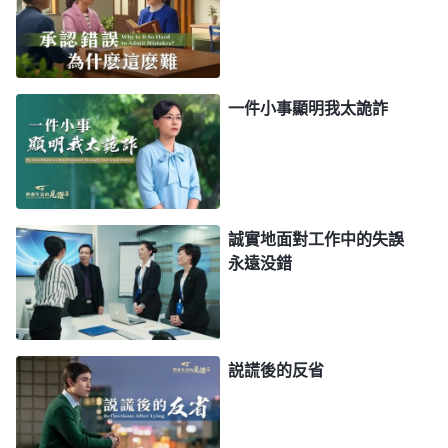
事情是怎樣的就怎樣表達，他説出來的話人總是測不
透，他做事的目的、存心特别複雜，説完話之後如果
露餡兒了，被人看穿了、識破了，他就趕緊編另外的
謊話來圓。這類人常常説謊，説謊之後還要圓謊，為
一件小事顯明我太詭詐
隱藏自己的存心而欺騙别人，也為自己説的謊話編造
各種理由藉口，讓人很難發現他哪句話是真、哪句話
是假，也不知道他什麽時候説真話，更不知道他什麽
時候説假話，他説假話的時候臉不紅心不跳，就像説
誠實地面對工作中的失誤
真話一樣，這是不是撒謊成性啊？
」
《話・卷四 揭示
永遠没錯
敵基督・附篇四 總結敵基督的人性品質與性情實質
神揭示敵基督説話處處都帶着自己的存心目
（一）》
的，隱藏着不可告人的詭計，無論是大事還是小情，
説謊後的反省
為了達到自己的目的説話前都得在腦子裏加工，怎麽
對自己有利就怎麽説，看到敵基督的本性就是撒謊成