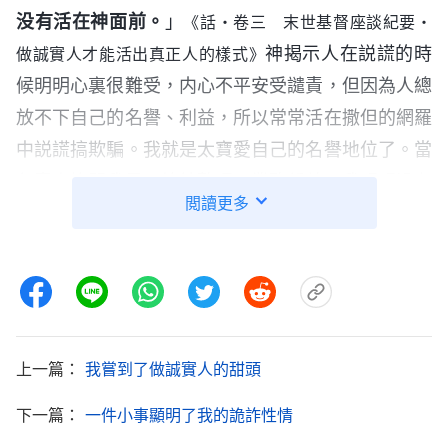
没有活在神面前。
」
《話・卷三 末世基督座談紀要・
神揭示人在説謊的時
做誠實人才能活出真正人的樣式》
候明明心裏很難受，内心不平安受譴責，但因為人總
放不下自己的名譽、利益，所以常常活在撒但的網羅
中説謊搞欺騙。我就是太寶愛自己的名譽地位了。當
負責人詢問我是否總結整理了業務偏差，我明明没有
閲讀更多
做，但害怕説出來會影響我在負責人心中的好印象就
撒謊説整理出來了。我認識到自己是在説謊搞欺騙，
也知道得按照神的話去實行做誠實人敞開亮相，可我
還是放不下自己的臉面地位，害怕説出事實真相會讓
負責人更小瞧我就不顧良心的控告繼續隱瞞事實。我
上一篇：
我嘗到了做誠實人的甜頭
為了自己的名譽地位瞪着眼睛説謊搞欺騙，明知道真
理也不去實行，我這樣的行為真讓神噁心厭憎啊！
下一篇：
一件小事顯明了我的詭詐性情