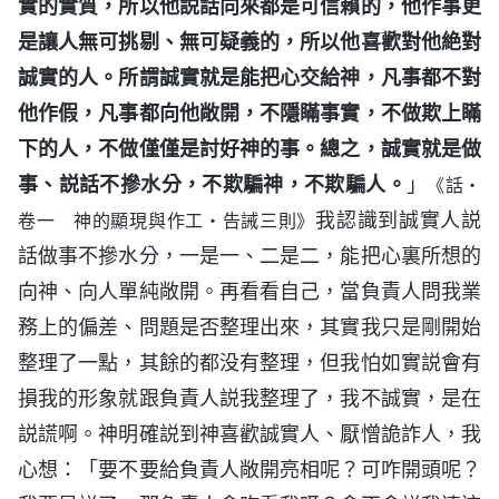
實的實質，所以他説話向來都是可信賴的，他作事更
是讓人無可挑剔、無可疑義的，所以他喜歡對他絶對
誠實的人。所謂誠實就是能把心交給神，凡事都不對
他作假，凡事都向他敞開，不隱瞞事實，不做欺上瞞
下的人，不做僅僅是討好神的事。總之，誠實就是做
事、説話不摻水分，不欺騙神，不欺騙人。
」
《話・
我認識到誠實人説
卷一 神的顯現與作工・告誡三則》
話做事不摻水分，一是一、二是二，能把心裏所想的
向神、向人單純敞開。再看看自己，當負責人問我業
務上的偏差、問題是否整理出來，其實我只是剛開始
整理了一點，其餘的都没有整理，但我怕如實説會有
損我的形象就跟負責人説我整理了，我不誠實，是在
説謊啊。神明確説到神喜歡誠實人、厭憎詭詐人，我
心想：「要不要給負責人敞開亮相呢？可咋開頭呢？