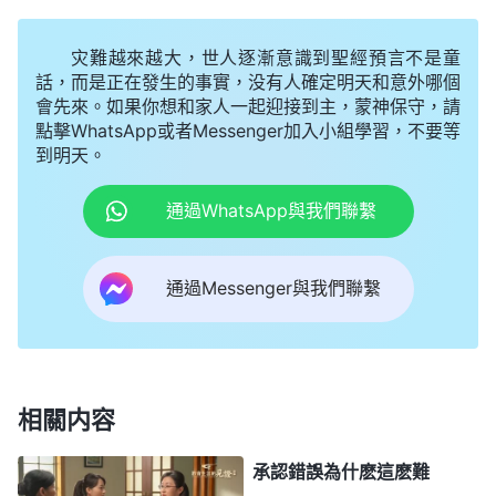
接着，我又看到一段神的話：「
敵基督這類人人
性不誠實，就是一點兒也不老實，説話做事都摻水
灾難越來越大，世人逐漸意識到聖經預言不是童
分，都帶着存心目的，都隱藏着不可啓齒、不可告人
話，而是正在發生的事實，没有人確定明天和意外哪個
會先來。如果你想和家人一起迎接到主，蒙神保守，請
的陰謀與詭計。所以敵基督説話做事所摻雜的水分、
點擊WhatsApp或者Messenger加入小組學習，不要等
虚假太多了，他們不管説多少話，你不知哪句話真哪
到明天。
句話假、哪句話對哪句話錯。因為他不誠實，心裏特
通過WhatsApp與我們聯繫
别複雜，鬼道道特别多，詭計特别多。就是他説什麽
話都不是直來直去，不是有一説一、有二説二，是就
通過Messenger與我們聯繫
説是、不是就説不是，而是什麽事都要兜圈子，都要
在心裏反覆琢磨，想好後果如何，想好各方面的利
弊，然後再用語言加工，説出來的話聽着總是那麽彆
扭。誠實人總聽不懂他在説什麽，總容易上當受騙，
相關内容
誰和他説話、交流都是那麽累，都是那麽費心。他説
話從來不是一是一、二是二，心裏怎麽想就怎麽説，
承認錯誤為什麽這麽難