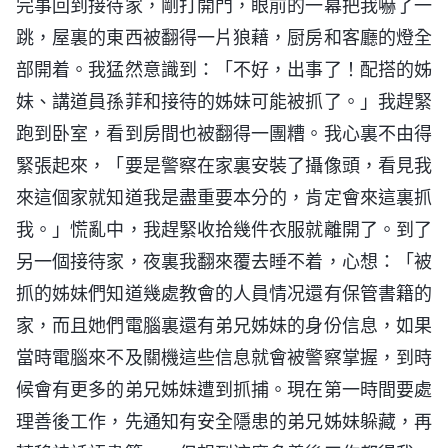
完事回到接待家，剛打開門，眼前的一幕把我嚇了一
跳，屋裏的東西被翻得一片狼藉，厨房和客廳的燈全
部開着。我猛然意識到：「不好，出事了！配搭的姊
妹、講道員孫菲和接待的姊妹可能被抓了。」我趕緊
跑到卧室，看到房間也被翻得一團糟。我心裏不由得
緊張起來，「要是警察在家裏安裝了攝像頭，看見我
來這個家就知道我是盡重要本分的，肯定會來這裏抓
我。」慌亂中，我趕緊收拾幾件衣服就離開了。到了
另一個接待家，夜裏我翻來覆去睡不着，心想：「被
抓的姊妹們知道幾處教會的人員情况還有保管書籍的
家，而且她們電腦裏還有弟兄姊妹的身份信息，如果
當時電腦來不及關機這些信息就會被警察掌握，到時
候會有更多的弟兄姊妹遭到抓捕。現在第一時間要處
理善後工作，先通知有安全隱患的弟兄姊妹躲藏，再