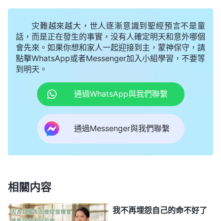
走。」過後我就和姊妹們商量，我們分頭行動。去轉
灾難越來越大，世人逐漸意識到聖經預言不是童
移的路上我不住地
禱告
，心一刻不敢離開神。感謝神
話，而是正在發生的事實，没有人確定明天和意外哪個
的保守，我們安全地把書籍轉移了出來。十幾天後，
會先來。如果你想和家人一起迎接到主，蒙神保守，請
聽説警察上門搜家撲了一場空。聽到這個消息我心裏
點擊WhatsApp或者Messenger加入小組學習，不要等
到明天。
很慶幸，不然書籍要是被警察擄走我將留下一輩子的
遺憾，這是永遠的過犯哪。
通過WhatsApp與我們聯繫
9月3號早上，李雪又來告訴我，説前兩天又有
通過Messenger與我們聯繫
人被抓做了猶大，把教會的保管家都出賣了，那個剛
存放了書籍的保管家也被出賣了，書籍需要趕緊再次
轉移。聽到這個消息，我的頭「轟」的一下矇了，心
裏不由得緊張起來，「真是一波未平一波又起，現在
相關内容
急需把書籍轉移走，不然等猶大帶着警察上門就晚
了。」但轉念又想，「猶大已經把教會的保管家都出
我不再埋怨自己的命不好了