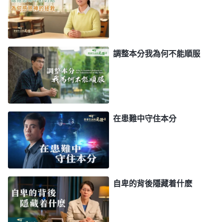
賣了，哪些家警察已經上門了、哪些家警察没有上門
我也不知道，現在去轉移書籍萬一碰到警察，那想跑
也跑不了了。我要是被抓了，警察知道我是帶領肯定
不會放過我的，到時候萬一我受不住酷刑做了猶大就
調整本分我為何不能順服
徹底没有好的結局歸宿了。」想到這兒，我就不敢去
轉移書籍了。這樣想時我心裏也受責備，就向神禱
告：「神哪，臨到這樣突如其來的環境我心裏膽怯，
怕自己被抓受不住酷刑折磨背叛神就没有好的結局歸
在患難中守住本分
宿了。現在神話語書籍有危險需要轉移，我却自私卑
鄙為自己的後路考慮，我真的没有良心理智！神啊，
願你加給我信心、力量，能在這事上滿足你。」過
後，我想到神的話：「
信心就是一根獨木橋，貪生怕
自卑的背後隱藏着什麽
死難通過，豁出性命能踏實通行。人有膽怯害怕的意
念，正是撒但的愚弄，怕我們越過信心的橋梁進入神