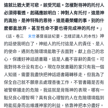
這就比猶大更可悲，該受咒詛。怎樣對待神的托付人
必須得看透，起碼應該明白：神對人有托付，這是神
的高抬，是神特殊的恩待，這是最榮耀的事，别的什
麽都能放弃，甚至性命不要也得完成神的托付。
」
神
《話・卷三
末世
基督座談紀要・怎樣認識人的本性》
的話使我明白了，神給人的托付這是人的責任、是人
的使命，遇到危險環境能敢于去面對，獻上自己的忠
心，保護好神話語書籍，這是人義不容辭的責任。可
我對待本分没有忠心，現在存放書籍的家只有我一個
人知道，需要我盡快把神話語書籍轉移走，但我為了
保全自己就不願意去處理善後工作，不管書籍是否有
被警察擄走的危險，我這就是背叛神的表現，哪有一
點兒良心理智啊？真有良心理智的人在危險環境臨到
時能挺身而出維護神家的利益，依靠神把本分盡好。