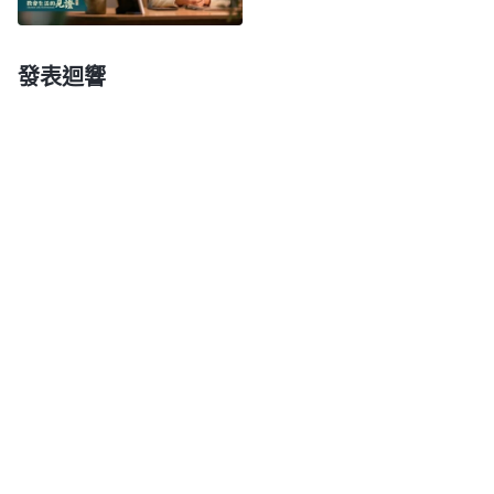
裏面。
」
《話・卷一 神的顯現與作工・基督起初的發
我對神的信心太小，每次臨到危險環境
表・第六篇》
發表迴響
我考慮的都是肉體利益，擔心自己被抓受不住酷刑背
叛神當猶大失去蒙拯救的機會，而不是想着怎麽保護
好弟兄姊妹和神話語書籍維護神家利益，看到自己的
思想太卑鄙齷齪，也看到自己對神的全能主宰没有認
識。想到上次轉移書籍的時候我心裏也膽怯，是神的
話語給了我信心、膽量，最終安全地把書籍轉移了出
來，没多久警察就去保管家了，看到没有神的許可撒
但不敢越雷池半步，一切人事物都在神的手中掌握。
想到這些，我對接下來處理善後工作有了信心。
晚上，我回想這段時間的流露，看到神的話：
「
在大陸那種環境下盡本分要想不擔一點兒風險，保
證不出事，這可不可能？再謹慎的人也保證不了。但