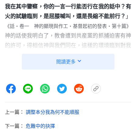
我在其中鑒察，你的一言一行能否行在我的話中？有
火的試驗臨到，是屈膝喊叫，還是畏縮不能前行？
」
《話・卷一 神的顯現與作工・基督起初的發表・第十篇》
神的話使我明白了，教會遭到共産黨的抓捕迫害有神
的許可，得相信神與我們同在，這樣的環境臨到對我
們也是考驗。現在教會臨到抓捕，作好善後工作、保
閲讀更多
護好神話語書籍是我的本分，是應盡的責任與義務，
我不能活在膽怯的情形裏，得相信一切都在神的手
中。我又想到這次我正好出門辦事，第二天姊妹們就
被抓了，是神的主宰安排我才逃脱警察的抓捕，能留
下來處理善後工作。想到這兒我有了
信心
，心裏就有
上一篇：
調整本分我為何不能順服
一股勁，「今天去轉移書籍會不會被抓是神説了算，
一切都在神的手中。現在是和時間賽跑，一刻都不能
下一篇：
危難中的抉擇
耽誤，書籍早轉移早安全，不然隨時就會被警察擄