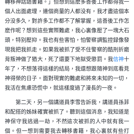
轉移神話語書籍。」但想到這麽多善後工作都得我一
個人出面處理，連個商量的人都没有，我才盡這個本
分没多久，對許多工作都不了解掌握，這善後工作怎
麽作呢？想到這些實際難處，我心裏像壓了一塊大石
頭，特别壓抑。我也有些害怕，怕警察調監控録像發
現我把我抓走。如果我被抓了受不住警察的酷刑折磨
背叛神做了猶大，死了還要下地獄受懲罰。我
信神
十
年了，不想落得這樣的結局，我還想跟隨神到底看見
神得榮的日子。面對現實的難處和將來未知的一切，
我活在焦慮恐慌中，就這樣度過了漫長的一夜。
第二天，另一個講道員李雪告訴我，講道員孫菲
和配搭的姊妹確實被抓了。聽到這個消息，我知道是
神保守我逃過一劫，不然這次被抓的人中就有我一
個。但一想到需要我去轉移書籍，我心裏就有些打