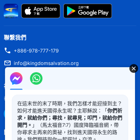
的責任與本分。敵基督為了自己的人身安全，處處都
表現出他自私卑鄙的本性，他不以神家工作、自己的
本分為重，更不以神家利益為重，而是以自身的安危
為重。
」
神揭
《話・卷四 揭示敵基督・第九條（二）》
聯繫我們
示敵基督有地位時滿心歡喜，寶愛地位、享受地位，
+886-978-777-179
需要讓他擔風險時他第一時間就是躲、就是逃，保全
info@kingdomsalvation.org
自己的安危，對待本分没有絲毫的忠心，把神家利益
抛在腦後，特别的自私卑鄙。想到自己流露的不正是
神的國度降臨了
這樣的情形嗎？今天神恩待我盡帶領的本分，給我操
練的機會，神希望我在本分上有忠心、有順服，可我
神的國度已經降臨在人間！你想進入神的國度嗎？
了解更多
在這末世的末了時期，我們怎樣才能迎接到主？
身為帶領，當神話語書籍面臨被警察擄走需要我維護
如何才能進天國得永生呢？主耶穌說：「
你們祈
通過Messenger聯繫我們
神家利益盡忠心的時候，我不是第一時間想着如何轉
求，就給你們；尋找，就尋見；叩門，就給你們
開門。
」（馬太福音7:7）國度降臨福音網，帶
移書籍，把損失降到最小，而是害怕被抓受不了酷刑
關注我們
你尋求主再來的奧祕，找到進天國得永生的路
折磨做了猶大背叛神就没有好的結局歸宿了，就往後
途。我們期待與你一起探討、交流。