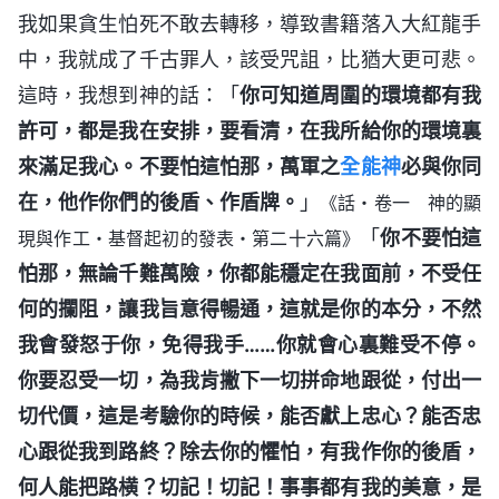
我如果貪生怕死不敢去轉移，導致書籍落入大紅龍手
中，我就成了千古罪人，該受咒詛，比猶大更可悲。
這時，我想到神的話：「
你可知道周圍的環境都有我
許可，都是我在安排，要看清，在我所給你的環境裏
來滿足我心。不要怕這怕那，萬軍之
全能神
必與你同
在，他作你們的後盾、作盾牌。
」
《話・卷一 神的顯
「
你不要怕這
現與作工・基督起初的發表・第二十六篇》
怕那，無論千難萬險，你都能穩定在我面前，不受任
何的攔阻，讓我旨意得暢通，這就是你的本分，不然
我會發怒于你，免得我手……你就會心裏難受不停。
你要忍受一切，為我肯撇下一切拼命地跟從，付出一
切代價，這是考驗你的時候，能否獻上忠心？能否忠
心跟從我到路終？除去你的懼怕，有我作你的後盾，
何人能把路横？切記！切記！事事都有我的美意，是