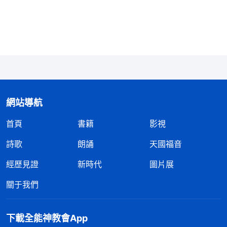
必須得謹慎，事先做好準備就好一些，一旦出事也能
把損失降到最低，如果一點兒準備没有，一旦出事損
失就很大。這之間的差距都能看清楚吧？所以，不管
是聚會還是盡什麽本分都要謹慎為好，有必要做點預
防。有忠心的人盡本分的時候就能想得周全一些、全
面一些，他心裏想的是把這些事盡量地安排好，一旦
網站導航
出事能使損失降到最低，得達到這個果效；没忠心的
首頁
書籍
影視
人不考慮這些，他覺得無所謂，他不把這事當成自己
的責任與本分，出了事心裏也没責備，這就是没忠心
詩歌
朗誦
天國福音
的表現。敵基督對神一點兒忠心都没有，給他安排工
經歷見證
新時代
圖片展
作他接受得挺痛快，表態也很好，但臨到危險他跑得
關于我們
也最快，他是第一個跑、第一個逃。可見，他自私卑
鄙特别嚴重，一點兒責任心和忠心都没有，臨到事就
下載全能神教會App
知道逃、就知道躲，只想保全自己，從來不考慮自己