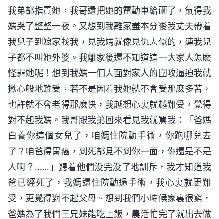
我弟都指責她，我哥還把她的電動車給砸了，氣得我
媽哭了整整一夜。又想到我離家盡本分後我丈夫帶着
我兒子到娘家找我，見我媽就像見仇人似的，連我兒
子都不叫她外婆。我離家後還不知道這一大家人怎麽
怪罪她呢！想到我媽一個人面對家人的圍攻逼迫我就
揪心般地難受，若不是因着我她就不會受那麽多苦，
也許就不會老得那麽快，我越想心裏就越難受，覺得
對不起我媽。我哥跟我弟回來看見我就駡我：「爸媽
白養你這個女兒了，咱媽住院動手術，你跑哪兒去
了？咱爸得胃癌，到死都見不到你一面，你還是不是
人啊？……」聽着他們没完没了地訓斥，我才知道我
爸已經死了，我媽還住院動過手術，我心裏就更難
受，更覺得對不起父母。想到我們小時候家裏很窮，
爸媽為了我們三兄妹能吃上飯，農活忙完了就出去做