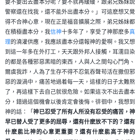
要不要出去盡本分呢？要不就再緩緩，跟弟兄姊妹説
警察還在找我，還不能外出盡本分。」可這麽想又覺
得不合神心意，現在正是福音擴展之際，弟兄姊妹都
在積極盡本分，我
信神
十多年了，享受了神那麽多
真
理
的澆灌供應，我應該盡本分還報神的愛啊。我又想
到這一年多在外打工，天天跟外邦人接觸，耳濡目染
的都是各種邪惡黑暗的東西，人與人之間勾心鬥角、
爾虞我詐，人為了生存不得不忍氣吞聲苟活在撒但邪
惡的漩渦中，痛苦地過着每一天，這樣的日子太難熬
了，再這樣下去自己就很危險。如果這次不出去盡本
分，錯過這個機會以後肯定會後悔。徘徊中，我想到
神的話：「
神已忍受了所有人所没有忍受的痛苦，神
早已替人受了更多的屈辱，還有什麽放不下的？還有
什麽能比神的心意更重要？還有什麽能高于神的