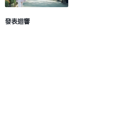
務，但是現在環境不允許，那你該怎麽做？你説，
『我得去盡本分，這是實行真理，孝順父母是憑良心
發表迴響
活着，够不上實行真理』，你就應該以本分為主，守
住本分。如果你現在没有本分，也不在外地工作，就
在父母身邊，那就想辦法照顧他們，盡自己所能讓他
們生活得好點兒，少受點苦，但還得根據父母是什麽
人。如果父母的人性不好，總攔阻你信神，總拖累你
信神、盡本分，你該怎麽辦？你該實行的真理是什
麽？
（弃絶。）
這個時候就得弃絶了，你的義務盡完
了，他們不信神，你没有任何的義務孝敬他們。他們
要是信神，這就是一家人，是你的父母；他們要是不
信神，那你們走的就不是一條路，他們信奉撒但、供
奉魔王，走撒但的道路，跟信神的人是兩路人，不是
一家人了，他們把信神的人當成對頭、仇敵了，那你