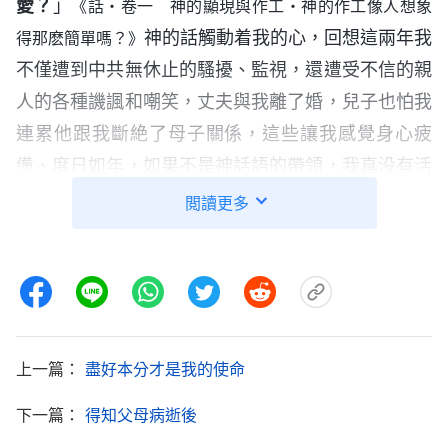
愛？
」
《話・卷一 神的顯現與作工・神的作工像人想象
神的話觸動着我的心，回想這兩年我
得那麽簡單嗎？》
不僅遭到中共無休止的騷擾、監視，還遭受不信的親
人的各種譏諷和嘲笑，丈夫與我離了婚，兒子也怕我
連累他跟我斷絶了母子關係，這些讓我感覺身心疲
憊、度日如年，如果不是神話語的帶領，我真没有活
下去的勇氣，只有來到神的面前我的心靈才能得到安
閲讀更多
慰。神對我的愛太大了，我還有什麽放不下的。當晚
我就跟弟兄姊妹寫信，并説了辭職、離家的時間。
决定後我不敢馬上跟我媽説，我害怕看見我媽傷
心的樣子。想到再過半個月就要離開，不能陪伴她照
上一篇：
盡好本分才是我的使命
顧她了，我心裏就有點難受。每次下班我就盡量回去
幫她多幹家務，陪她聊天，陪她讀神的話。辭職報告
下一篇：
得知父母病逝後
批下來後我才告訴她我要出去盡本分。當時我媽哽咽