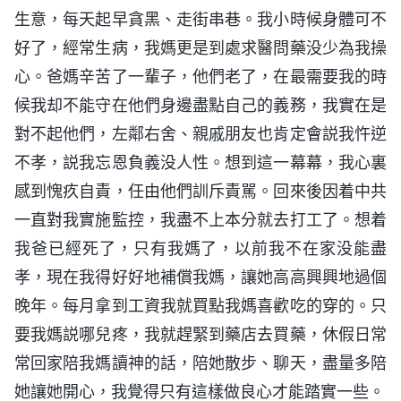
生意，每天起早貪黑、走街串巷。我小時候身體可不
好了，經常生病，我媽更是到處求醫問藥没少為我操
心。爸媽辛苦了一輩子，他們老了，在最需要我的時
候我却不能守在他們身邊盡點自己的義務，我實在是
對不起他們，左鄰右舍、親戚朋友也肯定會説我忤逆
不孝，説我忘恩負義没人性。想到這一幕幕，我心裏
感到愧疚自責，任由他們訓斥責駡。回來後因着中共
一直對我實施監控，我盡不上本分就去打工了。想着
我爸已經死了，只有我媽了，以前我不在家没能盡
孝，現在我得好好地補償我媽，讓她高高興興地過個
晚年。每月拿到工資我就買點我媽喜歡吃的穿的。只
要我媽説哪兒疼，我就趕緊到藥店去買藥，休假日常
常回家陪我媽讀神的話，陪她散步、聊天，盡量多陪
她讓她開心，我覺得只有這樣做良心才能踏實一些。