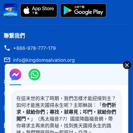
有盡好受造之物的本分才是實行真理。想到我從小到
大都把孝順父母當成真理，覺得父母養我小我就得養
父母的老，父母老了，有什麽難處或者有什麽三病兩
痛，兒女就得在父母床前照顧伺候，養老送終，這才
聯繫我們
是孝順的兒女，才是有良心有人性的人。若是不照
+886-978-777-179
顧，就是忤逆，就是没有人性，這樣的兒女就該遭世
info@kingdomsalvation.org
人的唾弃和譴責。雖然我信神了，但這些從小種在我
裏面的思想觀點一直没變，覺得自己離家幾年没照顧
神的國度降臨了
父母是自己没有盡到責任，看見我媽蒼老憔悴的面孔
我心裏就難過，感到虧欠内疚。聽我哥説我爸死了，
神的國度已經降臨在人間！你想進入神的國度嗎？
了解更多
在這末世的末了時期，我們怎樣才能迎接到主？
連我最後一面也没有見上，我媽住院動手術我也不在
如何才能進天國得永生呢？主耶穌說：「
你們祈
通過Messenger聯繫我們
身邊，我心裏更是難受自責，覺得自己不孝，所以我
求，就給你們；尋找，就尋見；叩門，就給你們
開門。
」（馬太福音7:7）國度降臨福音網，帶
哥他們怎麽教訓指責我都默認了。後來，我一心想孝
關注我們
你尋求主再來的奧祕，找到進天國得永生的路
敬我媽彌補自己的虧欠，讓我哥跟我弟他們看看我不
途。我們期待與你一起探討、交流。