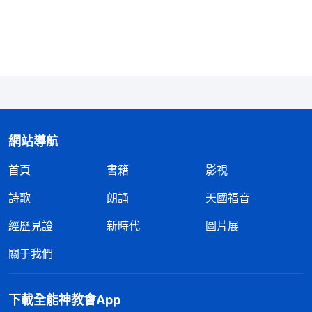
就没有義務照顧他們了，就得徹底斷絶了。孝順父母
和盡本分哪個是真理？當然盡本分這是真理。在神家
盡本分可不是簡單地盡點義務、做點自己該做的事，
那是盡受造之物的本分，這裏有神的托付，這是你的
義務，這是你的責任，這個責任是真正的責任，是在
造物主面前盡你的責任、義務，這是造物主對人的要
網站導航
求，這是人生大事。而孝敬父母這只是兒女的責任、
首頁
書籍
影視
義務，絶對不是神的托付，更不符合神的要求。所
以，孝敬父母與盡本分這兩件事，毫無疑問的，只有
詩歌
朗誦
天國福音
盡本分才是實行真理。盡受造之物的本分這是真理，
經歷見證
新時代
圖片展
這是天職。孝敬父母這是在孝順人，不屬于盡本分，
關于我們
也不屬于實行真理。
」
《話・卷三
末世
基督座談紀
從神的話中我明白了，原來我所
要・什麽是真理實際》
下載全能神教會App
持守遵循的傳統文化「孝順父母」不是實行真理，只