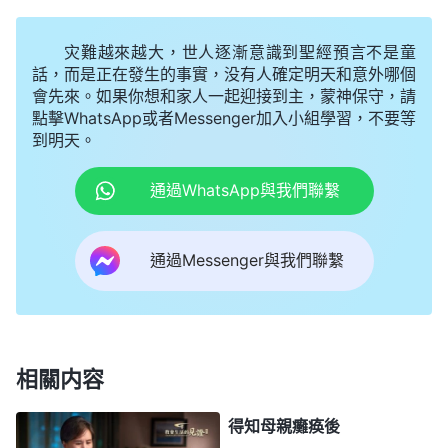
着説不出來話，轉身幹活去了。看着我媽難受的樣子
灾難越來越大，世人逐漸意識到聖經預言不是童
我不知道該怎麽面對她，更害怕我哥跟我弟知道我又
話，而是正在發生的事實，没有人確定明天和意外哪個
要走還不知道會怎麽怪她，以後她連個説心裏話的人
會先來。如果你想和家人一起迎接到主，蒙神保守，請
都没有，我這一走就再也照顧不了她了，心裏就滿了
點擊WhatsApp或者Messenger加入小組學習，不要等
到明天。
對她的虧欠。那幾晚我都失眠了。我知道我的情形不
對，就向神
禱告
：「神啊，我想離開家盡本分，但我
通過WhatsApp與我們聯繫
放不下我媽，願你開啓帶領我能明白你的心意不受情
感的轄制。」尋求後，我想到神揭示傳統文化這方面
通過Messenger與我們聯繫
的話語，就找出來看。
全能神
説：「
孝順父母這是不
是真理？
（不是。）
孝順父母這是對的，是正面事
物，但為什麽説不是真理呢？
（因為人孝順父母没有
原則，也不會分辨父母到底是什麽樣的人。）
該怎麽
相關内容
對待父母，這就涉及到真理了。如果父母是信神的，
得知母親癱痪後
對你也好，你孝不孝順？
（孝順。）
怎麽孝順呢？跟