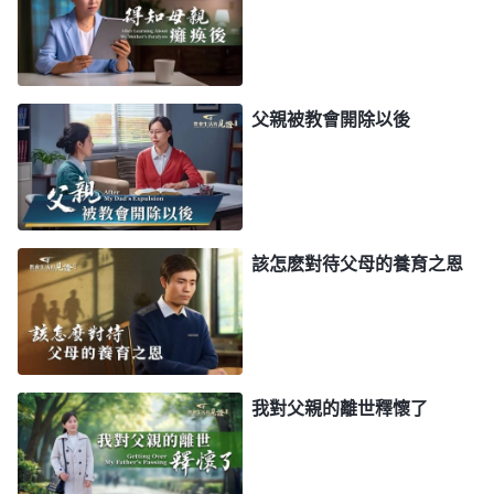
弟兄姊妹區别對待，對父母唯命是從，父母要是老
了，得在身邊照顧，不能出去盡本分，這對不對？
（不對。）
這時候該怎麽辦？這就得根據情况。如果
父親被教會開除以後
你在家附近盡本分，能照顧到，父母也不反對你信
神，你就盡上兒女的責任，幫父母做點活兒；如果父
母有病，你照顧照顧，父母有什麽難心事，你寬慰寬
慰他們；如果自己有經濟條件，給他們適當地買點營
該怎麽對待父母的養育之恩
養品。但是，如果你本分忙，父母没人管，他們還都
是信神的，這個時候你該怎麽選擇？你該實行的真理
是什麽？既然孝順父母不是真理，它只是人的責任、
義務，那你的義務與本分發生衝突了怎麽辦？
（以本
我對父親的離世釋懷了
分為主，把本分放在第一位。）
義務不一定是本分，
選擇盡本分這是實行真理，盡義務那不是實行真理。
如果你有這個條件，你可以盡這個責任、盡這個義