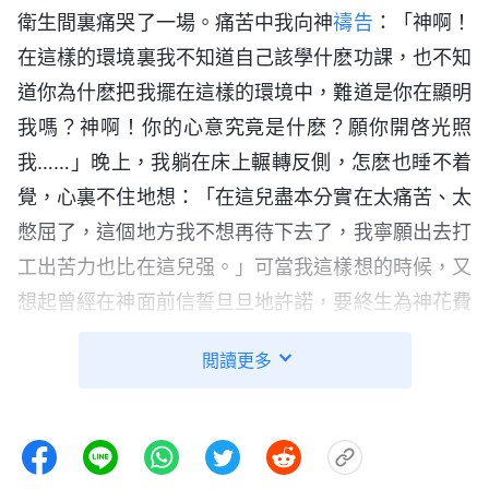
衛生間裏痛哭了一場。痛苦中我向神
禱告
：「神啊！
在這樣的環境裏我不知道自己該學什麽功課，也不知
道你為什麽把我擺在這樣的環境中，難道是你在顯明
我嗎？神啊！你的心意究竟是什麽？願你開啓光照
我……」晚上，我躺在床上輾轉反側，怎麽也睡不着
覺，心裏不住地想：「在這兒盡本分實在太痛苦、太
憋屈了，這個地方我不想再待下去了，我寧願出去打
工出苦力也比在這兒强。」可當我這樣想的時候，又
想起曾經在神面前信誓旦旦地許諾，要終生為神花費
還報神愛，如果我真的放弃本分了，那起初的誓言不
閲讀更多
就都變成謊言了嗎？這不就是在欺騙神、背叛神嗎？
但是如果繼續留在這裏盡本分，天天活在痛苦壓抑之
中，我又不願意面對神給我擺設的環境，我該怎麽辦
呢？此時的我左右為難，一直哭個不停，我邊哭邊向