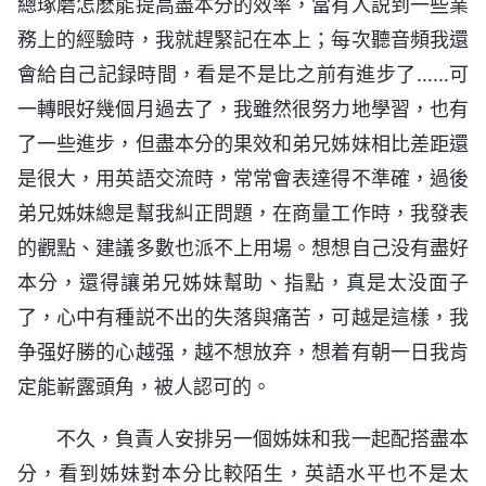
總琢磨怎麽能提高盡本分的效率，當有人説到一些業
務上的經驗時，我就趕緊記在本上；每次聽音頻我還
會給自己記録時間，看是不是比之前有進步了……可
一轉眼好幾個月過去了，我雖然很努力地學習，也有
了一些進步，但盡本分的果效和弟兄姊妹相比差距還
是很大，用英語交流時，常常會表達得不準確，過後
弟兄姊妹總是幫我糾正問題，在商量工作時，我發表
的觀點、建議多數也派不上用場。想想自己没有盡好
本分，還得讓弟兄姊妹幫助、指點，真是太没面子
了，心中有種説不出的失落與痛苦，可越是這樣，我
争强好勝的心越强，越不想放弃，想着有朝一日我肯
定能嶄露頭角，被人認可的。
不久，負責人安排另一個姊妹和我一起配搭盡本
分，看到姊妹對本分比較陌生，英語水平也不是太