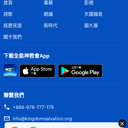
首頁
書籍
影視
以後當走的道路也看清楚了，心裏釋懷了許多，雖然
詩歌
朗誦
天國福音
現在的我還是最後一名，但不像之前那麽痛苦了，因
經歷見證
新時代
圖片展
為我知道了是不是最後一名不重要，别人對我是否高
看也不重要，能順服神的擺布安排，追求在凡事上實
關于我們
行真理滿足神，憑神的話活着，把自己該盡的本分盡
好，最終能够得着神的稱許才是最重要的。
下載全能神教會App
認識到這些後，我感覺自己比以往堅强了許多，
再臨到觸及臉面、地位的事，我不那麽脆弱了，能正
確面對一些了，但追求地位的撒但本性在我裏面根深
聯繫我們
蒂固，成了我的生命，不是經歷幾次責罰管教、試煉
熬煉就能完全解决的，神為了更好地潔净、變化我，
+886-978-777-179
繼續擺設環境責罰管教、試煉熬煉我。
info@kingdomsalvation.org
後來的一段時間，有兩個姊妹因為工作能力强，