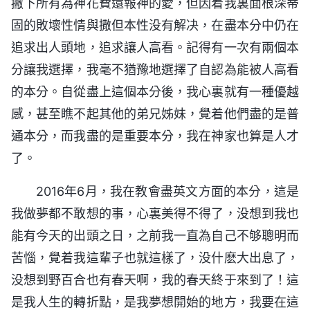
撇下所有為神花費還報神的愛，但因着我裏面根深蒂
固的敗壞性情與撒但本性没有解决，在盡本分中仍在
追求出人頭地，追求讓人高看。記得有一次有兩個本
分讓我選擇，我毫不猶豫地選擇了自認為能被人高看
的本分。自從盡上這個本分後，我心裏就有一種優越
感，甚至瞧不起其他的弟兄姊妹，覺着他們盡的是普
通本分，而我盡的是重要本分，我在神家也算是人才
了。
2016年6月，我在教會盡英文方面的本分，這是
我做夢都不敢想的事，心裏美得不得了，没想到我也
能有今天的出頭之日，之前我一直為自己不够聰明而
苦惱，覺着我這輩子也就這樣了，没什麽大出息了，
没想到野百合也有春天啊，我的春天終于來到了！這
是我人生的轉折點，是我夢想開始的地方，我要在這