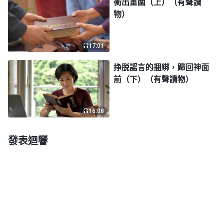
衝出重圍（上）（有聲讀
物）
麽思想把我折磨得這麽痛苦，甚至要背叛自己的誓
言、放弃自己的本分呢？揣摩着神的話，我開始静下
心來反省自己追求的、喜好的到底是什麽。這時我想
17:01
到一首MV詩歌上的一個畫面，上面寫滿了各種撒但
挣脱謡言的捆綁，歸回神面
毒素、撒但法則，其中有兩個法則是「天上地下，唯
前（下）（有聲讀物）
我獨尊」「出人頭地，光宗耀祖」。我突然意識到自
己一直以來就是憑着這些毒素活着，所以才追求在人
16:08
群中被人重視、讓人高看，得到人的尊重，起碼得把
發表迴響
我當一回事，最好所有的人都喜歡我，都羡慕我，都
擁護、贊成我，那樣活得才有價值、有意義，那才叫
人生呢！如果得不到别人的高看，反而被人輕視、冷
落，我就覺得活着太痛苦，没意思，這樣的人生太憋
屈、太低賤了。回想自己從小到大，一直崇拜、羡慕
那些有高大形象的人物，自己也一直追求做這樣的