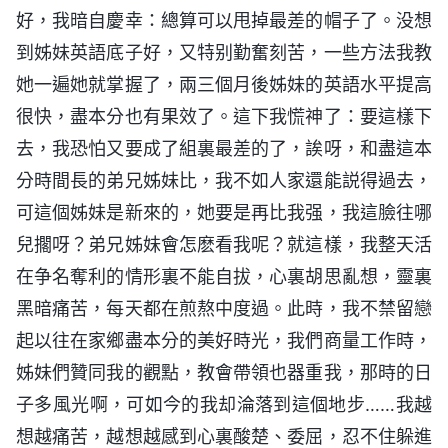
好，我暗自慶幸：總算可以甩掉最差的帽子了。没想
到姊妹英語底子好，又特别勤奮刻苦，一些方法我教
她一遍她就掌握了，兩三個月後姊妹的英語水平提高
很快，盡本分也有果效了。這下我慌神了：要這樣下
去，我恐怕又要成了組裏最差的了，誒呀，和盡這本
分時間長的弟兄姊妹比，我不如人家還能説得過去，
可這個姊妹是新來的，她要是再比我强，我這臉往哪
兒擱呀？弟兄姊妹會怎麽看我呢？就這樣，我整天活
在争名奪利的情形裏不能自拔，心裏胡思亂想，靈裏
黑暗痛苦，每天都在煎熬中度過。此時，我不禁留戀
起以往在家鄉盡本分的美好時光，我們商量工作時，
姊妹們贊同我的觀點，教會帶領也器重我，那時的日
子多風光啊，可如今的我却淪落到這個地步……我越
想越痛苦，越想越感到心裏酸楚、委屈，忍不住躲進