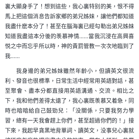
裏大顯身手了！想到這些，我心裏特别的美，恨不得
馬上把這個消息告訴家鄉的弟兄姊妹，讓他們都知道
我盡什麽本分了！甚至在腦海裏已經勾勒出弟兄姊妹
知道我盡這本分後的羡慕神情……當我沉浸在高興喜
悦之中而忘乎所以時，神的責罰管教一次次地臨到了
我……
我身邊的弟兄姊妹雖然年齡小，但讀英文很流
利、發音也很標準，日常生活中經常用英語對話，甚
至聚會、盡本分都直接用英語溝通、交流。相比之
下，我和他們差得太遠了，我心裏既羡慕又着急，同
時也暗暗給自己鼓勁兒：「没關係，只要我努力學
習，總有一天我會趕上你們，甚至超過你們的！」接
下來，我起早貪黑地背單詞、讀英文，没事兒心裏就