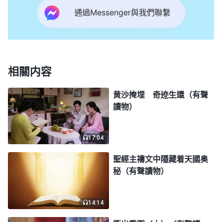
通過Messenger與我們聯繫
鄙，人不僅没有毅力、没有心志，而且變得貪婪、驕
縱，根本没有一點超脱自我的心志，更没有一點擺脱
這黑暗權勢轄制的勇氣。人的思想腐化、生活腐化，
以至于人信神的觀點仍是醜陋不堪，甚至人信神的觀
相關内容
點一説出來簡直是不堪入耳，人都是懦弱、無能、卑
鄙而又脆弱，對黑暗勢力不感覺厭憎，對光明、真理
黄沙掩埋 奇迹生還（有聲
讀物）
却不感覺喜愛，而是盡力驅逐。……
」
《話・卷一 神
聽到這
的顯現與作工・你為什麽不願意作襯托物呢？》
17:04
兒，我突然意識到自己現在活出的不就是神所揭示的
醜惡嘴臉嗎？整天愁眉苦臉、悲觀失望，盡本分消極
聖經主禱文中隱藏着天國奥
秘（有聲讀物）
被動，甚至還有撂下托付出去打工的念頭，没有一點
追求真理改變自我的心志。神揭示人的這些情形，都
14:14
是人賴以生存的思想腐蝕着人的心靈，人才變成這個
樣子。那我賴以生存的思想到底是什麽呢？究竟是什