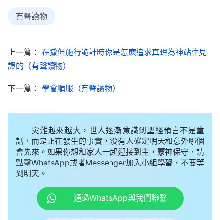
神禱告：「神啊！我真的好難過，我不知道在這樣的
有聲讀物
環境中該怎麽追求真理，也不知道該學哪些功課了，
求你開啓帶領我，使我能明白你的心意……」
上一篇：
在撒但施行詭計時你是怎麽追求真理為神站住見
證的（有聲讀物）
下一篇：
學會順服（有聲讀物）
灾難越來越大，世人逐漸意識到聖經預言不是童
話，而是正在發生的事實，没有人確定明天和意外哪個
會先來。如果你想和家人一起迎接到主，蒙神保守，請
點擊WhatsApp或者Messenger加入小組學習，不要等
到明天。
之後，我就打開手機聽神話語
詩歌
，聽着聽着一
通過WhatsApp與我們聯繫
段歌詞打動了我的心：「
多少年來，人賴以生存的思
想腐蝕着人的心靈，以至于人變得奸詐、懦弱而又卑