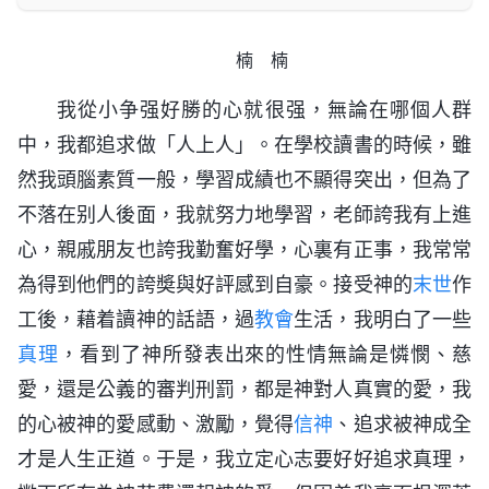
楠 楠
我從小争强好勝的心就很强，無論在哪個人群
中，我都追求做「人上人」。在學校讀書的時候，雖
然我頭腦素質一般，學習成績也不顯得突出，但為了
不落在别人後面，我就努力地學習，老師誇我有上進
心，親戚朋友也誇我勤奮好學，心裏有正事，我常常
為得到他們的誇奬與好評感到自豪。接受神的
末世
作
工後，藉着讀神的話語，過
教會
生活，我明白了一些
真理
，看到了神所發表出來的性情無論是憐憫、慈
愛，還是公義的審判刑罰，都是神對人真實的愛，我
的心被神的愛感動、激勵，覺得
信神
、追求被神成全
才是人生正道。于是，我立定心志要好好追求真理，