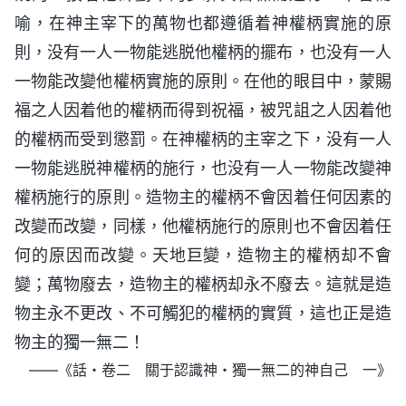
喻，在神主宰下的萬物也都遵循着神權柄實施的原
則，没有一人一物能逃脱他權柄的擺布，也没有一人
一物能改變他權柄實施的原則。在他的眼目中，蒙賜
福之人因着他的權柄而得到祝福，被咒詛之人因着他
的權柄而受到懲罰。在神權柄的主宰之下，没有一人
一物能逃脱神權柄的施行，也没有一人一物能改變神
權柄施行的原則。造物主的權柄不會因着任何因素的
改變而改變，同樣，他權柄施行的原則也不會因着任
何的原因而改變。天地巨變，造物主的權柄却不會
變；萬物廢去，造物主的權柄却永不廢去。這就是造
物主永不更改、不可觸犯的權柄的實質，這也正是造
物主的獨一無二！
——《話・卷二 關于認識神・獨一無二的神自己 一》