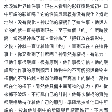
水毁滅世界這件事。現在人看到的彩虹還是當初神口
中所説的彩虹嗎？它的性質與意義有没有變化？肯定
地説，没有變化。神以他的權柄作了這件事，他與人
立的約就一直持續到現在，至于這個「約」什麽時候
變，當然是神説了算。當神説了「把虹放在雲彩中」
之後，神就一直守着這個「約」，直到現在。在這件
事上，你又看到了什麽呢？神雖然有權柄、有能力，
但他作事很嚴謹，很有原則，他作事很守信。他的嚴
謹與他作事的原則顯示出造物主的不可觸犯與造物主
權柄的不可逾越。雖然他擁有至高無上的權柄，萬物
都在他的權下，雖然他具備主宰萬物的能力，但神從
來都不破壞、不打亂自己的計劃，他每次權柄的實施
都嚴格地持守着他自己的原則，準確地按着他口中所
説的、按着他計劃中的步驟與目標而進行。不言而