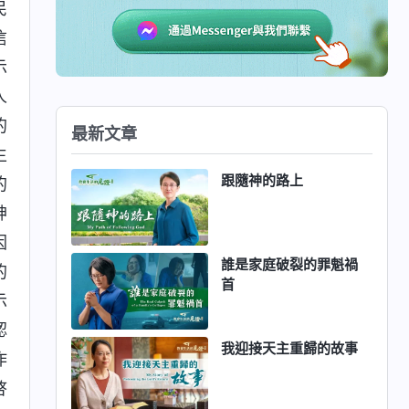
民
信
示
人
的
最新文章
生
跟隨神的路上
的
神
因
誰是家庭破裂的罪魁禍
的
首
示
認
我迎接天主重歸的故事
作
啓