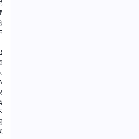
説
理
的
不
，
出
聖
人
命
只
真
不
因
就