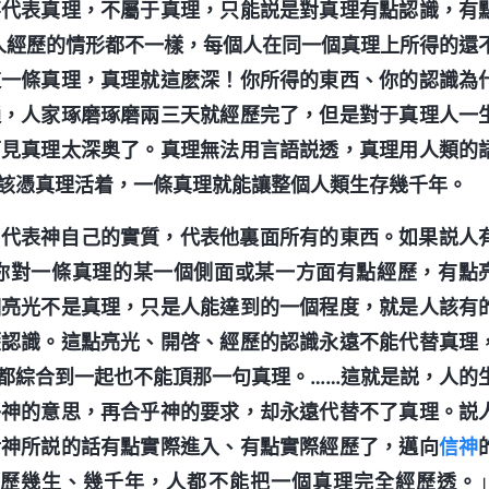
不代表真理，不屬于真理，只能説是對真理有點認識，有
人經歷的情形都不一樣，每個人在同一個真理上所得的還
這一條真理，真理就這麽深！你所得的東西、你的認識為
通，人家琢磨琢磨兩三天就經歷完了，但是對于真理人一
可見真理太深奥了。真理無法用言語説透，真理用人類的
該憑真理活着，一條真理就能讓整個人類生存幾千年。
，代表神自己的實質，代表他裏面所有的東西。如果説人
你對一條真理的某一個側面或某一方面有點經歷，有點
個亮光不是真理，只是人能達到的一個程度，就是人該有
歷認識。這點亮光、開啓、經歷的認識永遠不能代替真理
都綜合到一起也不能頂那一句真理。……這就是説，人的
乎神的意思，再合乎神的要求，却永遠代替不了真理。説
對神所説的話有點實際進入、有點實際經歷了，邁向
信神
經歷幾生、幾千年，人都不能把一個真理完全經歷透。