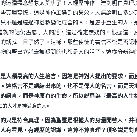
人的這種觀念想象太荒唐了！人經歷神作工達到明白真理
一些真理實際，這是神作工達到的果效，人無論明白多少
，只不過是經過神拯救變化成全的人，是屬于重生的人，
造就的話仍舊屬于人的話，這是確定無疑的。根據這一
説的話就一目了然了。這樣，那些使徒的書信不管是否記
人物的著書立説毫無疑問的也都是人的話了。這樣分辨神
且是人類最高的人生格言，因為是神對人提出的要求，而
』。這格言不是總結出來的，也不是偉人的名言，而是天
有的語言，而是神原有的生命，所以説稱為『最高的人生
工的人才是神滿意的人》
啓的只是符合真理，因為聖靈是根據人的身量開啓人，并
上人有看見，有經歷的認識，這算不算真理？頂多説是對