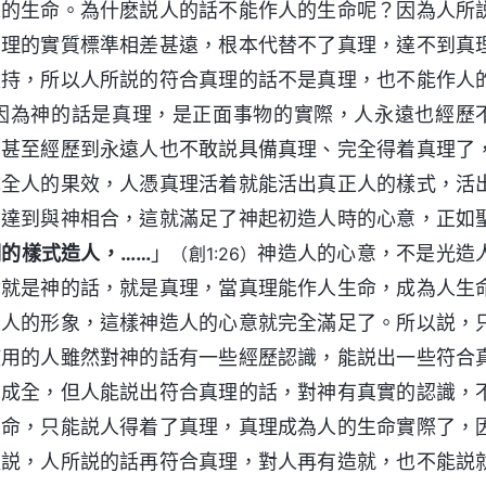
人的生命。為什麽説人的話不能作人的生命呢？因為人所
真理的實質標準相差甚遠，根本代替不了真理，達不到真
扶持，所以人所説的符合真理的話不是真理，也不能作人
因為神的話是真理，是正面事物的實際，人永遠也經歷
，甚至經歷到永遠人也不敢説具備真理、完全得着真理了
成全人的果效，人憑真理活着就能活出真正人的樣式，活
，達到與神相合，這就滿足了神起初造人時的心意，正如
的樣式造人，……
」
神造人的心意，不是光造
（創1:26）
命就是神的話，就是真理，當真理能作人生命，成為人生
正人的形象，這樣神造人的心意就完全滿足了。所以説，
使用的人雖然對神的話有一些經歷認識，能説出一些符合
的成全，但人能説出符合真理的話，對神有真實的認識，
生命，只能説人得着了真理，真理成為人的生命實際了，
以説，人所説的話再符合真理，對人再有造就，也不能説