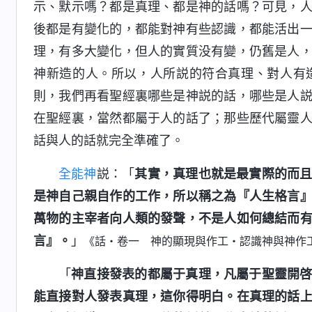
示、默示嗎？都是真理、都是神的話嗎？可見，
後都是有變化的，都能對神有些認識，都能活出
理，有多大變化，但人的實質没有變，仍舊是人
神新造的人。所以，人所説的符合真理、對人有
則，我們再看聖經裏哪些是神説的話，哪些是人
在聖經裏，當然都屬于人的話了；那些歷代屬靈
話與人的話就完全準確了。
全能神
説：「
其實，真理也就是最實際的而
是神自己親自作的工作，所以稱之為『人生格言
萬物的主宰者向人類的發聲，不是人如何總結而
言』。
」
《話・卷一 神的顯現與作工・認識神與神作
「
神直接發表的都屬于真理，凡屬于聖靈開
能直接對人發表真理，這你得明白。在真理的話