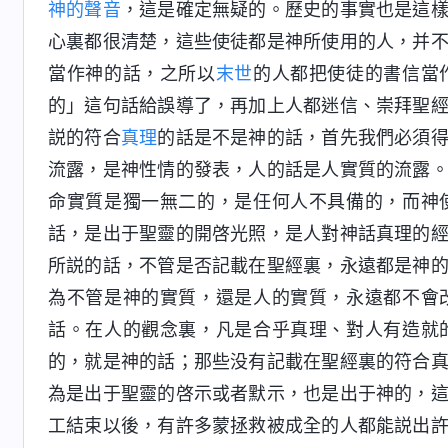
神的聲音
，這是確定無疑的。歷史的事實也是這
心裏都很清楚，這些使徒都是神所使用的人，并
當作神的話，之所以
末世
的人都把使徒的書信當
的」這句話給誤導了，再加上人都迷信、崇拜聖
説的符合
真理
的話是不是神的話，首先我們必須
流露，是神性情的發表，人的話是人實質的流露
命實質是獨一無二的，是任何人不具備的，而神
話，是出于聖靈的開啓光照，是人對神話真理的
所説的話，不管是否記載在聖經裏，永遠都是神
為不管是神的實質，還是人的實質，永遠都不會
話。在人的觀念裏，凡是合乎真理、對人有造就
的，就是神的話；那些没有記載在聖經裏的符合
為是出于聖靈的啓示或者默示，也是出于神的，
工結束以後，有許多蒙拯救被成全的人都能説出