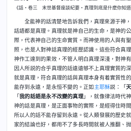
《話・卷三 末世基督座談紀要・真理到底是什麽你知道
全能神的話清楚地告訴我們，真理來源于神
話語都是真理。真理就是神自己的生命，是神的
際，代表神自己的生命實質。而神使用的人與有
照，也是人對神話真理的經歷認識。這些符合真
神作工達到的果效，不管人明白真理深淺，對神
因人所説的合乎真理的話遠遠够不上真理實質的
就是真理，符合真理的話與真理本身有着實質性
能存到永遠，是永恒不變的。正如
主耶穌
説：「
「
我的話語是永不改變的真理
」，就像律法時代
神的話是真理，是正面事物的實際，是經得住時
所以人的話不能存留到永遠。從人類發展的歷史
家的結論也好，都用不了多長時間就被人推翻、