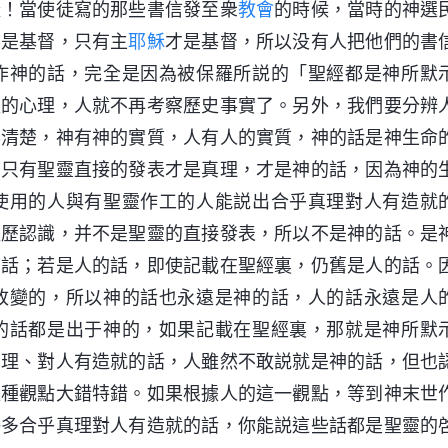
樣！當使徒寫的那些書信發至衆
教會
的時候，當時的神選
不是基督，只有主
耶穌
才是基督，所以没有人把他們的書
作神的話，完全是因為被保羅所説的「聖經都是神所默
經的心理，人就不再考察歷史事實了。另外，我們要分辨
得清楚，神有神的實質，人有人的實質，神的話是神生命
。只有聖靈直接的發表才是真理，才是神的話，因為神的
使用的人與有聖靈作工的人能説出合乎真理對人有造就
經歷認識，并不是聖靈的直接發表，所以不是神的話。是
的話；若是人的話，即使記載在聖經裏，仍舊是人的話。
改變的，所以神的話也永遠是神的話，人的話永遠是人
的話都是出于神的，如果記載在聖經裏，那就是神所默
真理、對人有造就的話，人雖然不敢説就是神的話，但也
這種觀點大錯特錯。如果根據人的這一觀點，等到神末世
許多合乎真理對人有造就的話，你能説這些話都是聖靈的