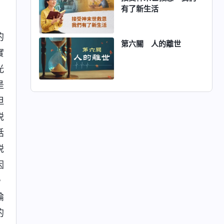
有了新生活
的
第六關 人的離世
實
光
是
但
説
話
説
因
，
論
的