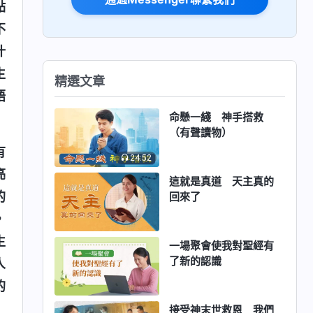
點
不
什
生
精選文章
語
命懸一綫 神手搭救
（有聲讀物）
有
24:52
亮
這就是真道 天主真的
的
回來了
，
生
一場聚會使我對聖經有
了新的認識
人
的
」
接受神末世救恩 我們