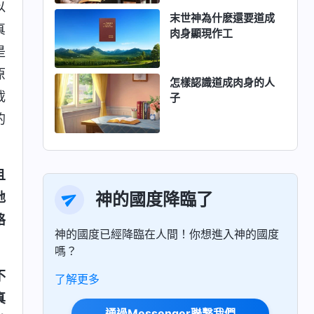
以
末世神為什麽還要道成
真
肉身顯現作工
是
原
怎樣認識道成肉身的人
載
子
的
且
神的國度降臨了
地
格
神的國度已經降臨在人間！你想進入神的國度
嗎？
不
了解更多
真
通過Messenger聯繫我們