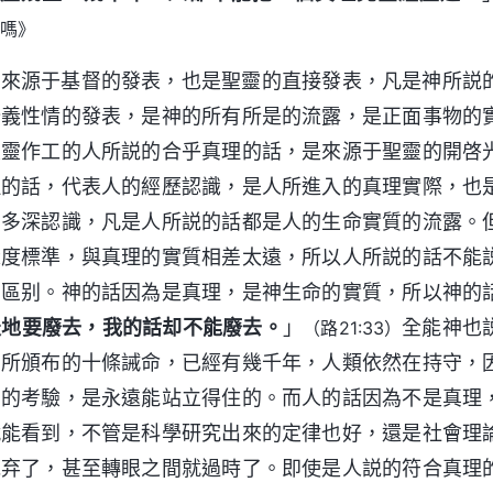
嗎》
，來源于基督的發表，也是聖靈的直接發表，凡是神所説
公義性情的發表，是神的所有所是的流露，是正面事物的
聖靈作工的人所説的合乎真理的話，是來源于聖靈的開啓
理的話，代表人的經歷認識，是人所進入的真理實際，也
有多深認識，凡是人所説的話都是人的生命實質的流露。
深度標準，與真理的實質相差太遠，所以人所説的話不能
的區别。神的話因為是真理，是神生命的實質，所以神的
天地要廢去，我的話却不能廢去。
」
全能神也
（路21:33）
神所頒布的十條誡命，已經有幾千年，人類依然在持守，
間的考驗，是永遠能站立得住的。而人的話因為不是真理
就能看到，不管是科學研究出來的定律也好，還是社會理
抛弃了，甚至轉眼之間就過時了。即使是人説的符合真理