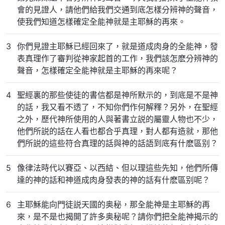
會的見證人，請他們給我們交通到底怎樣分辨神的聲音，
使我們知道怎樣確定全能神就是主耶穌的再來。
3
你們見證主耶穌已經回來了，就是道成肉身的全能神，發
表真理作了審判從神家起首的工作，我們該怎麽分辨神的
聲音，怎樣確定全能神就是主耶穌的再來呢？
4
聖經裏的那些使徒的書信都是神所默示的，到底是不是神
的話，我又看不透了，不知你們作何解釋？另外，在聖經
之外，歷代神所使用的人與著書立説的屬靈人物也不少，
他們所説的話在人看也都合乎真理，對人都有造就，那他
們所説的這些符合真理的話與神的話語到底有什麽區别？
5
像律法時代以賽亞、以西結、但以理這些先知，他們所傳
達的神的話和神道成肉身發表的神的話有什麽區别呢？
6
主耶穌能向門徒説天國的奥秘，那全能神是主耶穌的再
來，是不是也揭開了許多奥秘呢？請你們把全能神揭示的