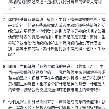
奥秘給我們交通交通，這樣對我們分辨神的聲音太有利
了。
7
你們説基督就是真理、道路、生命，這是聖靈的見證，這
是肯定的。但是有些屬靈偉人或者主耶穌那些使徒説的話
都記載在聖經裏，他們發表的到底是不是神的話呢？如果
他們所發表的真是神的話，那他們是不是真理、道路、生
命呢？我看他們所説的話和主耶穌所説的話没有什麽區
别，都屬于神的話，為什麽他們就不是真理、道路、生命
呢？
8
問題：主耶穌説「我的羊聽我的聲音」（約10:27），主
再來是發聲説話尋找他的羊，我們等候主來最關鍵得尋求
聽主的聲音，但我們現在有個最大的難處，就是不知道該
怎樣聽主的聲音，也不會分辨什麽是神的聲音，什麽是人
的聲音，請給我們交通交通到底怎樣確定主的聲音吧。
9
你們見證主耶穌已經回來了，就是道成肉身的全能神，發
表了潔净人類、拯救人類的一切真理，作了審判從神家起