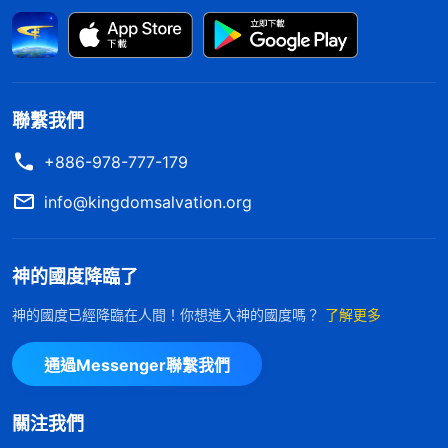
個基礎上人對神才産生真實的愛。
」
《話・卷一 神的
「
你要想看見神
顯現與作工・經歷痛苦試煉才知神可愛》
的愛，要想真實體嘗到神的愛，必須得深入實際，深
入現實生活當中，看見神作每件事都是愛，都是拯
聯繫我們
救，都是為了讓人脱去不潔净的東西，為了熬煉人裏
+886-978-777-179
面不能滿足神心意的東西。神用話語來供應人，同時
在實際生活中擺設環境讓人經歷，如果人吃喝神話多
info@kingdomsalvation.org
了，在實際實行當中，藉着許多神的話使人生活之中
的難處都能得到解决。
」
《話・卷一 神的顯現與作
神的國度降臨了
越讀神的話我越感到羞
工・愛神的人永活在神的光中》
神的國度已經降臨在人間！你想進入神的國度嗎？
了解更多
愧，臨到病痛神不是為了顯明淘汰我，而是為了潔净
變化我，讓我學會順服神。想想以前没病的時候我口
通過Messenger聯繫我們
口聲聲感謝神，不管教會安排什麽本分我都積極配
合，還説誰不愛神我都要愛神，現在看看那些都是空
關注我們