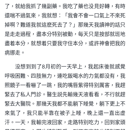
了，就給我抓了幾副藥。我吃了藥也没見好轉，有時
還喘不過氣來，我就想：「我會不會一口氣上不來死
掉啊？難道我就這麽死去了？」那幾天我讀神的話只
是走走過程，盡本分特别被動，每天只是按部就班地
盡着本分，就想着只要我守住本分，或許神會把我的
病挪走。
没想到到了8月初的一天早上，我起床後就感覺
呼吸困難、四肢無力，連吃飯喝水的力氣都没有，我
照鏡子一看嚇了一跳，我的嘴唇紫得特别厲害，我趕
緊去了私人門診。醫生説先輸幾天液看看，不行就趕
緊去大醫院。那幾天我都不能躺下睡覺，躺下更上不
來氣了，我只能半靠在被子上睡，晚上還一直出虚
汗。一天，我輸完液回家，走路特别吃力，回到家頭