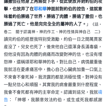
讓撒但在他身上再無從下手，從此便放弃對約伯的攻
擊，也放弃了在
耶和華
神面前對約伯的控告，這就意
味着約伯勝過了世界，勝過了肉體，勝過了撒但，也
勝過了死亡，他是完完全全的屬神的人了。
」
《話・
卷二 關于認識神・神的作工、神的性情與神自己 二》
讀完約伯的經歷我特别受激勵，約伯一日之間萬貫家
産没了，兒女也死了，後來他自己還渾身長滿毒瘡，
但他没有因為肉體的病痛而改變對神的信，也没有埋
怨神，還稱頌耶和華神的名。對比自己，病情嚴重後
我就活在憂慮痛苦中，擔心自己心臟病加重一口氣上
不來會不會死掉，我流露的都是消極怯懦，對神没有
一點兒信心和順服。其實我的病會嚴重到什麽程度、
我會不會死都有神的主宰命定。認識到這兒，我就
禱
告
：「神哪，我願意效法約伯，或生或死我都感謝