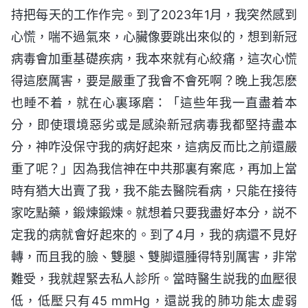
持把每天的工作作完。到了2023年1月，我突然感到
心慌，喘不過氣來，心臟像要跳出來似的，想到新冠
病毒會加重基礎疾病，我本來就有心絞痛，這次心慌
得這麽厲害，要是嚴重了我會不會死啊？晚上我怎麽
也睡不着，就在心裏琢磨：「這些年我一直盡着本
分，即使環境惡劣或是感染新冠病毒我都堅持盡本
分，神咋没保守我的病好起來，這病反而比之前還嚴
重了呢？」因為我信神在中共那裏有案底，再加上當
時有猶大出賣了我，我不能去醫院看病，只能在接待
家吃點藥，鍛煉鍛煉。就想着只要我盡好本分，説不
定我的病就會好起來的。到了4月，我的病還不見好
轉，而且我的臉、雙腿、雙脚還腫得特别厲害，非常
難受，我就趕緊去私人診所。當時醫生説我的血壓很
低，低壓只有45 mmHg，還説我的肺功能太虚弱