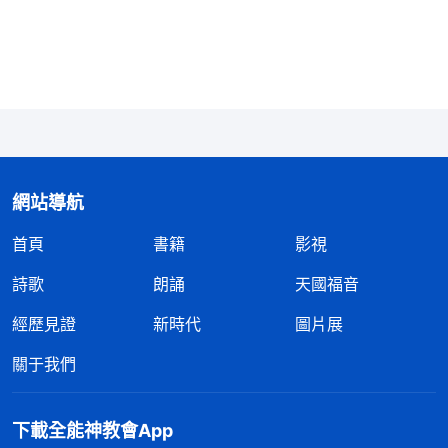
走到今天，一方面是因着神的愛，一方面是因着神的
拯救，更因着神在人身上所施行的審判，所作的刑罰
工作。如果没有神的審判、刑罰，没有神的試煉，没
有神讓你們受的苦，説老實話，你們對神没有真實的
愛。神在人身上作的工越大人越受痛苦，越能説明神
的作工意義太大，而且人的心越能真實愛神。愛神這
個功課是藉着什麽達到的？如果没有苦難熬煉，没有
網站導航
痛苦的試煉，而且神賜給人的全是恩典、全是慈愛憐
首頁
書籍
影視
憫，你能達到真實愛神嗎？在試煉之中，一方面讓人
詩歌
朗誦
天國福音
認識自己的不足，看見自己渺小、卑鄙、低賤、一無
經歷見證
新時代
圖片展
所有、什麽也不是；另一方面，在試煉之中神給人擺
設一些環境，使人在環境裏更能經歷神的可愛。雖然
關于我們
痛苦很大，有時勝不過去，甚至達到悲痛欲絶，但是
經歷過後看見神在人身上作的工作實在太可愛，在這
下載全能神教會App