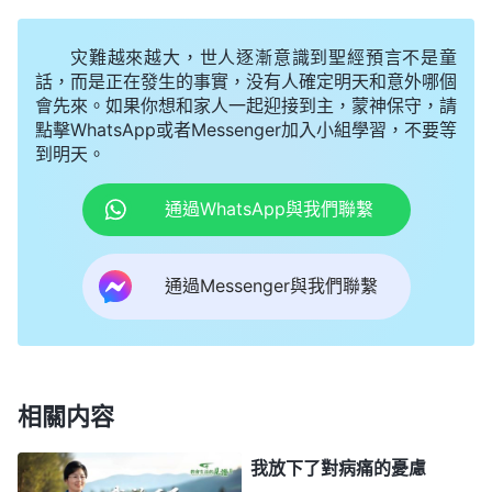
神定意用你，這就是不該死，你想死也死不了。就怕
灾難越來越大，世人逐漸意識到聖經預言不是童
人窮作胡鬧、作惡多端觸怒了神的性情，那就死得快
話，而是正在發生的事實，没有人確定明天和意外哪個
了，屬于减壽了。人的壽命是神在創世之前就命定好
會先來。如果你想和家人一起迎接到主，蒙神保守，請
的，如果人能順服神的擺布安排，不管有病没病、身
點擊WhatsApp或者Messenger加入小組學習，不要等
到明天。
體好壞都能活到神命定的壽數。這個信心你有没有？
你如果只在道理上承認就不是有真實的信心了，説什
通過WhatsApp與我們聯繫
麽好聽的話也没有用；如果你從内心深處確認這是神
的命定、神就這麽作工，那麽你的實行法自然就會改
通過Messenger與我們聯繫
變了。
」
神
《話・卷三 末世基督座談紀要・第三部分》
説得很清楚，創世之前神就把所有人的壽命都定好
了，每個人活多大歲數、什麽時候死都在神手中掌
握，神給人命定的壽命没到，即使人得了要死的病那
相關内容
也死不了。就像約伯，他從頭頂到脚掌長滿了毒瘡，
我放下了對病痛的憂慮
全身潰爛流膿，已到了無法醫治的地步，但神在他身