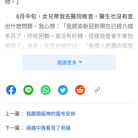
你。」
8月中旬，女兒帶我去醫院檢查，醫生也没有查
出什麽問題。我心想：「我感染新冠到現在已經八個
多月了，呼吸困難一直没有好轉，這樣拖着會不會加
重啊？」後來，我想到神的話：「
每個人的壽命都是
神命定好的，雖然這個病在醫學上看就是該死的病，
閲讀更多
但在神那兒看你的壽命還没到，還不到死期，你想死
也死不了。如果神在你身上有托付，你的使命還没有
完成，你即使得了該死的病也死不了，神是不會把你
挪去的，即使你不禱告、不尋求
真理
，也不注重治
療，甚至耽誤治療了，但也死不了。尤其是有神重要
上一篇：
我願順服神的擺布安排
托付的人，他的使命還没完成，無論得什麽病也不會
馬上死，也得活到使命完成的最後一刻。……在神那
下一篇：
病痛中我看見了祝福
兒看，你只要能盡上你的本分，你只要還有用，只要