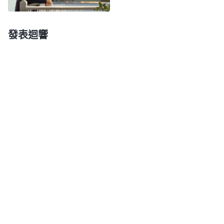
越想越難受，眼泪止不住地往下流，心裏對神有了無
理要求：「信神以來，無論是受苦、坐監還是感染瘟
發表迴響
疫我都没有停止盡本分，神咋不保守我讓我的病好起
來呢？現在我什麽本分也盡不上，是不是神藉着病痛
顯明我，把我從盡本分的行列中淘汰了？那我不就失
去蒙拯救進
天國
的機會了嗎？」想着想着我意識到自
己的情形不對了，就趕緊跪下來禱告：「神哪，願你
保守我的心不受撒但的攪擾，就算後半生我的病治不
好我也順服你的主宰安排，哪怕是死也不埋怨你。神
哪，願你帶領我明白真理。」禱告後，我看到了兩段
神的話：「
現在你對神的愛到底有多少？神在你身上
所作的，你到底認識多少？這都是你該學的功課。神
來在地上，在人身上所作的，讓人看見的，都是讓人
去愛他，讓人對他有真實的認識。人能為神受苦，能