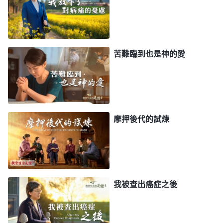
上還有托付，他的使命還没有完成，他就死不了。我
想到一個姊妹是癌症晚期，醫生都放弃給她做手術
了，但因着神的保守姊妹竟奇迹般地活了下來。還有
苦難臨到也是神的愛
一個弟兄雙目失明，醫生都放弃治療了，是神奇妙的
拯救他又恢復了視力，現在還在
教會
盡着本分。想想
我自己，這次病重我只是吃了三副中藥，輸了幾天
液，如果不是神的看顧保守我哪能活到今天呢？我的
摩押後代的試煉
病都在神的手中，如果我的使命没有完成，即使病情
嚴重我也死不了。
從醫院回來後，我就在家吃點中藥調理身體。一
天晚上，我又覺得呼吸困難喘不上氣來，就坐起來靠
我被查出癌症之後
在床邊。心想：「我才46歲，難道我的下半生只能
像個廢人似的躺在病床上就這樣等待死亡了嗎？」我