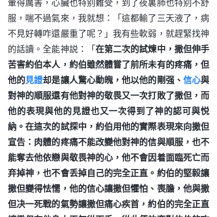
暈得厲害，心臟也特别難受，到了夜裏肺也特别不舒
服，喘不過氣來，我就想：「這都輸了三天液了，病
不見好轉咋還嚴重了呢？」我有些軟弱，就趕緊找神
的話讀。全能神説：「
在第二次的試煉中，撒但伸手
苦害約伯本人，約伯雖然體嘗了前所未有的疼痛，但
他的
見證
却是讓人驚心動魄，他以他的剛强、
信心
與
對神的順服還有他對神的敬畏又一次打敗了撒但，而
他的表現與他的見證也又一次得到了神的認可與悦
納。在這次的試探中，約伯用他的實際表現來向撒但
宣告：肉體的疼痛不能改變他對神的信與順服，也不
能奪去他依戀與敬畏神的心，他不會因着面臨死亡而
弃掉神，也不會丢掉自己的完全正直。約伯的堅毅讓
撒但變得怯懦，他的信心讓撒但懼怕、喪膽，他與撒
但决一死戰的氣勢讓撒但痛心疾首，約伯的完全正直