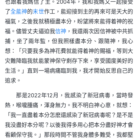
也跟着我媽信了主。2004年，我和我媽又一起接受
了
全能神
的
末世
作工，能迎接到主的再來可是天大的
福氣，之後我就積極盡本分，盼望將來能得着神的祝
福。儘管丈夫逼迫我
信神
，我還兩次因信神被中共抓
捕，坐了兩年監，但我照樣盡本分、跟隨神，我心
想：「只要我多為神花費就能得着神的賜福，等到大
灾難降臨我就能蒙神保守剩存下來，享受國度美好的
生活。」直到一場病痛臨到我，我才開始反思自己的
追求。
那是2022年12月，我感染了新冠病毒，當時發
熱，喉嚨腫痛，渾身無力。我不明白神心意，就想：
「我一直盡着本分怎麽還感染了新冠病毒呢？是不是
我没盡好本分呢？以後我得多用心把本分盡好神才會
看顧保守我。」那段時間不管我身體多難受，我都堅