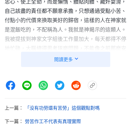
忠心、使上全勁，而是懶惰、體貼肉體、藏奸耍滑，
自己該盡的責任都不願意承擔，只想通過受點小苦、
付點小的代價來换取美好的歸宿，這樣的人在神家就
是混飯吃的，不配稱為人。我就是神揭示的這類人。
我被提拔到神家文字組後工作量加大，每天都得不停
地忙碌，大腦總得思考琢磨問題，不能像之前那麽安
逸輕鬆了，我就嫌這個本分累心累腦，心裏憋屈壓
閲讀更多
抑，還想以自己素質差擔不起工作為由推托本分。其
實，我操練文字本分多年，也掌握一些原則，能够擔
起現在的本分，但是當工作需要人配合時我却不願意
多操心付代價，看到自己信神多年對神没有一點兒真
心與體貼。想想之前我盡本分能受點苦、付點代價，
上一篇：
「没有功勞還有苦勞」這個觀點對嗎
那是因為我覺得要想蒙拯救剩存下來盡本分得有些果
下一篇：
勞苦作工不代表有真理實際
效，那就需要付點代價才能達到，不可能不勞而獲，