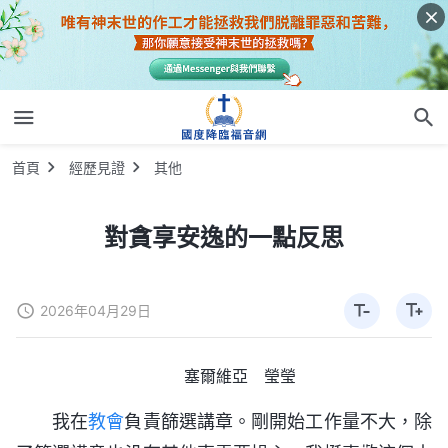
首頁
經歷見證
其他
對貪享安逸的一點反思
2026年04月29日
塞爾維亞 瑩瑩
我在
教會
負責篩選講章。剛開始工作量不大，除