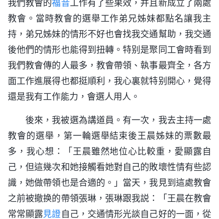
我們教會的
福音
工作有了些果效，并且新成立了兩處
教會。當時教會的選舉工作弟兄姊妹都點名讓我主
持，弟兄姊妹的情形不好也會找我交通幫助，我交通
後他們的情形也能得到扭轉。特别是聚同工會時看到
我們教會傳的人最多，教會帶領、執事最齊全，各方
面工作進展得也都挺順利，我心裏就特别開心，覺得
還是我有工作能力，會選人用人。
後來，我被選為講道員。有一次，我去主持一處
教會的選舉，第一輪選舉結束後王晨姊妹的票數最
多，我心想：「王晨雖然地位心比較重，愛顯露自
己，但這幾次和她接觸看她對自己的敗壞性情有些認
識，她做帶領也是合適的。」當天，我見到這處教會
之前被撤换的帶領張琳，張琳跟我説：「王晨在教會
常常顯露
見證
自己，交通情形光談自己好的一面，從