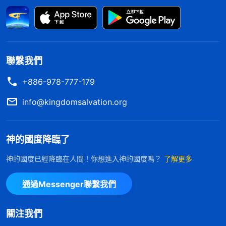
這麽嚴重，能做出那麽多抵擋神的事情。現在我被撤
换了，這是神對我的保守，讓我及時停止作惡的脚
步，能反省自己
悔改
變化。可我還誤解神，覺得神是
要顯明淘汰我，就活在消極中自暴自弃，真的太傷神
聯繫我們
心了！我感到特别虧欠神，就在心裏暗暗地告訴自
+886-978-777-179
己：不管我有多敗壞，我還得盡力往上够，不能再這
麽消極墮落了。接下來，我每天正常地吃喝神的話、
info@kingdomsalvation.org
禱告神。漸漸地，我的情形有些好轉了。
神的國度降臨了
那段時間我也反省自己失敗跌倒的原因，我看到
了一段神的話：「
什麽叫任意妄為？就是臨到事自己
神的國度已經降臨在人間！你想進入神的國度嗎？
了解更多
怎麽想就怎麽做，没有思索、尋求的過程，别人説什
通過Messenger聯繫我們
麽話也打動不了你，也改變不了你的主意，甚至交通
真理你都不接受，你就堅持自己的觀點，别人説的對
關注我們
你也不聽，你就認為自己的對，就持守自己的意思。