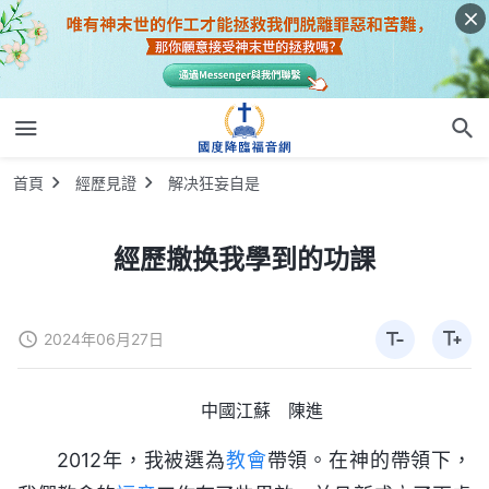
首頁
經歷見證
解决狂妄自是
經歷撤换我學到的功課
2024年06月27日
中國江蘇 陳進
2012年，我被選為
教會
帶領。在神的帶領下，