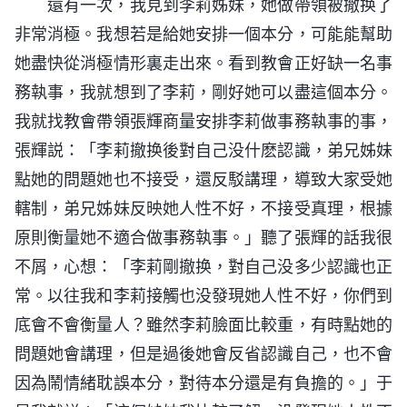
還有一次，我見到李莉姊妹，她做帶領被撤换了
非常消極。我想若是給她安排一個本分，可能能幫助
她盡快從消極情形裏走出來。看到教會正好缺一名事
務執事，我就想到了李莉，剛好她可以盡這個本分。
我就找教會帶領張輝商量安排李莉做事務執事的事，
張輝説：「李莉撤换後對自己没什麽認識，弟兄姊妹
點她的問題她也不接受，還反駁講理，導致大家受她
轄制，弟兄姊妹反映她人性不好，不接受真理，根據
原則衡量她不適合做事務執事。」聽了張輝的話我很
不屑，心想：「李莉剛撤换，對自己没多少認識也正
常。以往我和李莉接觸也没發現她人性不好，你們到
底會不會衡量人？雖然李莉臉面比較重，有時點她的
問題她會講理，但是過後她會反省認識自己，也不會
因為鬧情緒耽誤本分，對待本分還是有負擔的。」于