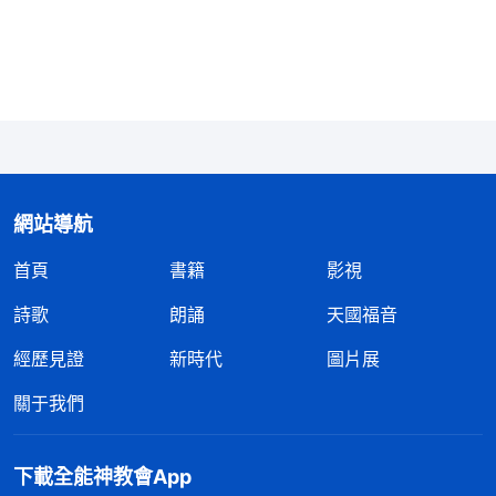
了，或者應付糊弄没有忠心了，這是很自然的事，因
為人有敗壞性情，這是必然規律。如果没有這些流
露，怎麽能説是敗壞的人類呢？若人類没有敗壞，神
作的拯救工作也就没有意義了。現在的問題是因為人
不明白真理，對自己還没有真實認識，對自己的情形
也看不透，所以就需要神的揭示、神的審判話語發表
出來，人才恍然大悟，否則人都麻木痴呆，不這樣作
網站導航
工人是不會變化的。
」
《話・卷三
末世
基督座談紀
首頁
書籍
影視
這段神的話就像一股暖流温暖着我的
要・第三部分》
詩歌
朗誦
天國福音
心，安慰着我、鼓勵着我。我這才認識到自己活在自
經歷見證
新時代
圖片展
暴自弃的情形中是對神的作工不認識，覺得我憑己意
選用人給教會工作帶來打岔攪擾神就不拯救我了，其
關于我們
實神就是藉着這樣的顯明讓我認識自己的敗壞，不藉
着事實的顯明和修理對付我還看不到自己的狂妄性情
下載全能神教會App