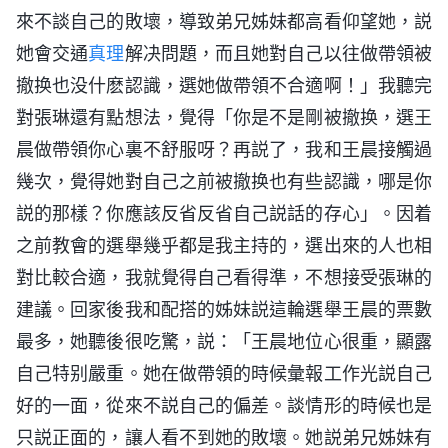
來不談自己的敗壞，導致弟兄姊妹都高看仰望她，説
她會交通
真理
解决問題，而且她對自己以往做帶領被
撤换也没什麽認識，選她做帶領不合適啊！」我聽完
對張琳還有點想法，覺得「你是不是剛被撤换，選王
晨做帶領你心裏不舒服呀？再説了，我和王晨接觸過
幾次，覺得她對自己之前被撤换也有些認識，哪是你
説的那樣？你應該反省反省自己説話的存心」。因着
之前教會的選舉幾乎都是我主持的，選出來的人也相
對比較合適，我就覺得自己看得準，不想接受張琳的
建議。回家後我和配搭的姊妹説這輪選舉王晨的票數
最多，她聽後很吃驚，説：「王晨地位心很重，顯露
自己特别嚴重。她在做帶領的時候彙報工作光説自己
好的一面，從來不説自己的偏差。談情形的時候也是
只説正面的，讓人看不到她的敗壞。她説弟兄姊妹有