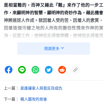
是相當難的，而神又藉此『難』來作了他的一步工
作，來顯明神的智慧，顯明神的奇妙作為，藉此機會
神將這班人作成。就因着人受的苦，因着人的素質，
因着這個污穢之地的人所有的撒但性情來作神的潔
净、征服工作，使神從此得着榮耀，使神從此得着見
證他作為的人，這是神在這班人身上付出所有代價的
閲讀更多
全部意義。
」
《話・卷一 神的顯現與作工・神的作工像
揣摩着神的話，我明白了神的
人想象得那麽簡單嗎？》
心意。神末世
道成肉身
在中國這個抵擋神最嚴重的國
家作工拯救得着一班人，這本來就是特别難的事。在
中國信神，不但得不到法律的保護，還要遭到共産黨
上一篇：
是誰讓家人與我反目成仇
的抓捕迫害，遭到不信神的家人的反對、逼迫。但神
正是藉着這樣的環境來成全人的信心，得着神所要拯
下一篇：
親人圍攻的背後
救的人，這背後隱藏着神作工的智慧。我不能因着丈