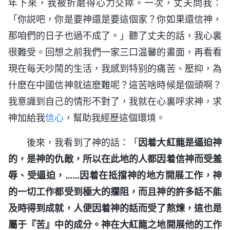
年下來，我被折磨得心力交瘁。一次，丈夫問我：
「你説吧，你是要神還是要這個家？你如果還信神，
那咱們的日子也過不成了。」聽了丈夫的話，我心裏
很難受。回想之前我們一家三口温馨的畫面，再看看
現在每天吵鬧的生活，我感到特别的痛苦、壓抑，為
什麽在中國信神就這麽難呢？這苦啥時候是個頭啊？
我意識到自己的情形不對了，我就在心裏呼求神，求
神加給我
信心
，幫助我經歷這個環境。
後來，我看到了神的話：「
因着大紅龍是逼迫神
的，是神的仇敵，所以在此地的人都因着信神而受羞
辱、受逼迫，……因着在抵擋神的地方開展工作，神
的一切工作都受到極大的攔阻，而且神的許多話不能
及時得到成就，人便因着神的話而受了熬煉，這也是
屬于『苦』中的成分。神在大紅龍之地開展他的工作