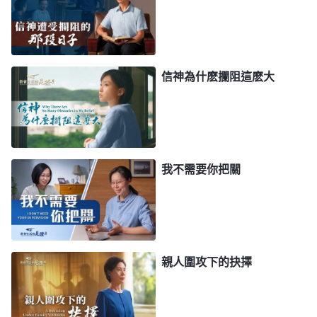
吧！」丈夫看我的態度堅定就不再提離婚的事了。之
後一段時間，丈夫不跟我吵鬧了，但經常和我冷戰，
一兩個月不和我説話。我們雖然是夫妻，生活在一個
信神為什麽攔阻這麽大
家裏，但完全是形同陌路。後來，丈夫為了逼我放弃
信神還控制我的日常花銷，常常言語中帶着羞辱、挖
苦，「你信神就够了，還吃飯、花錢幹什麽呀？」面
對丈夫的冷漠、羞辱，我心裏就像壓了一座大山似
我不需要你把關
的，感到特别的痛苦、壓抑。我從小到大一直想擁有
一個美滿幸福的家庭，可這個願望現在已經成了泡
影。那段時間，我有些消沉，盡本分也很被動。軟弱
中，我就把自己的情形，難處向神禱告訴説。
親人圍攻下的抉擇
後來，我看到了神的話説：「
幾千年的『民族氣
概』給人的内心深處遺留下的流毒、封建思想將人都