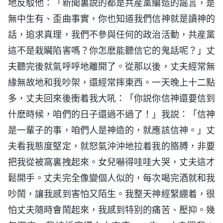
地反駁他：「新聞裏説的都是共産黨編造的謡言，是
無中生有、歪曲事實，你也知道我們信神就是讀神的
話，追求真理，我們不參與任何的政治活動，共産黨
這不是栽贜陷害嗎？你怎麽能聽信它的鬼話呢？」丈
夫聽完後就氣呼呼地離開了。從那以後，丈夫經常無
緣無故地和我吵架，還經常摔東西。一天晚上十二點
多，丈夫回來後衝着我大吼：「你説你信神還要信到
什麽時候，咱們的日子還過不過了！」我説：「信神
是一輩子的事，咱們人是神造的，就應該信神。」丈
夫看我態度堅定，就怒氣沖沖地拉着我的胳膊，非要
把我從被窩裏拽起來。女兒嚇得哇哇大哭，丈夫這才
鬆開手。丈夫完全像變個人似的，每次喝完酒就和我
吵鬧，讓我感到害怕又陌生。我整天神經緊綳着，很
怕丈夫隨時會鬧起來，我感到特别的痛苦、壓抑。幾