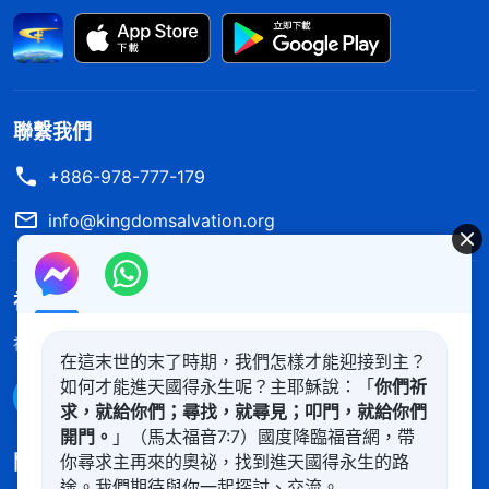
毁滅的對象。現在人與人之間還有肉體關係，還有血
系相聯，到以後都打破了，信與不信的本不是相合
的，而是敵對的。在安息之中的人都是相信有神的，
是順服神的，那些悖逆的都被毁滅了，地上就不存在
聯繫我們
家庭，還哪有父母，哪有兒女，哪有夫妻關係，這些
+886-978-777-179
肉體關係都因着信與不信的本不相合而斷絶了！
」
《話・卷一 神的顯現與作工・神與人將一同進入安息之
info@kingdomsalvation.org
揣摩着神的話，我認識到撒但給人灌輸了許多錯
中》
誤的思想觀點，讓人追求所謂的夫妻恩愛、家庭和
神的國度降臨了
睦，男人為了妻子活着，女人為了丈夫活着，讓人為
神的國度已經降臨在人間！你想進入神的國度嗎？
了解更多
了維護家庭的和睦一點點地遠離神、背叛神，失去神
在這末世的末了時期，我們怎樣才能迎接到主？
如何才能進天國得永生呢？主耶穌說：「
你們祈
的拯救。當丈夫攔阻逼迫我信神的時候，我雖然也知
通過Messenger聯繫我們
求，就給你們；尋找，就尋見；叩門，就給你們
道作為受造之物應該盡上自己的本分，但看到丈夫對
開門。
」（馬太福音7:7）國度降臨福音網，帶
我的態度冷漠，我就痛苦難受，總想維護家庭的和
關注我們
你尋求主再來的奧祕，找到進天國得永生的路
途。我們期待與你一起探討、交流。