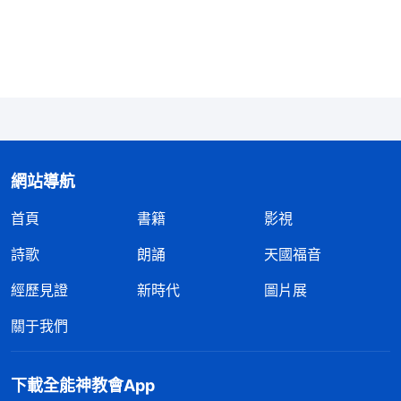
理睬。
」
《話・卷一 神的顯現與作工・作工與進入
「
信的丈夫與不信的妻子本無關係，信的兒女與
三》
不信的父母并無關係，是不相合的兩類，在未進入安
息之中有肉體的親情，但進入安息之中便再也没有肉
體親情之説了。盡本分的與不盡本分的本是仇敵，愛
神的與恨神的本是敵對的，進入安息之中的與被毁滅
的是不可相合的兩類受造之物。盡本分的受造之物是
網站導航
可存活下來的，不盡本分的受造之物將是被毁滅的，
首頁
書籍
影視
而且都是到永遠的。你愛丈夫是為了盡你受造之物的
詩歌
朗誦
天國福音
本分嗎？你愛妻子是為了盡受造之物的本分嗎？你孝
經歷見證
新時代
圖片展
順你不信的父母是為了盡受造之物的本分嗎？人信神
的觀點到底正不正？你信神到底是為了什麽？你到底
關于我們
要得着什麽？你到底是怎麽愛神的？若不能盡到受造
之物的本分，不能盡自己的全力，這樣的人都將是被
下載全能神教會App