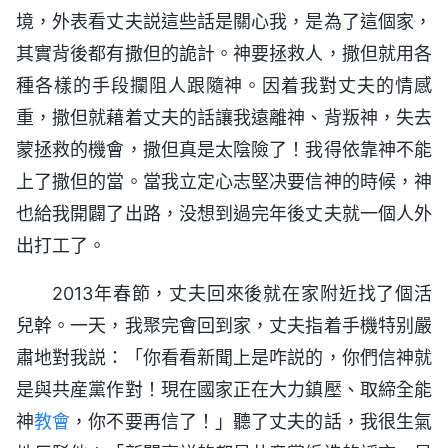
境，外表看丈夫説這些話是關心我，是為了這個家，
其實背後都有撒但的詭計。神要拯救人，撒但就用各
種各樣的手段攔阻人跟隨神。因着我對丈夫的情感
重，撒但就藉着丈夫的話讓我遠離神、背叛神，失去
蒙拯救的機會，撒但真是太陰險了！我得依靠神不能
上了撒但的當。當我立定心志堅决要信神的時候，神
也給我開闢了出路，没想到過完年後丈夫就一個人外
出打工了。
2013年春節，丈夫回來後就在家附近找了個活
兒幹。一天，我聚完會回到家，丈夫指着手機特别嚴
肅地對我説：「你看看新聞上是咋説的，你們信神就
是與共産黨作對！現在國家正在大力鎮壓、取締全能
神
教會
，你不要再信了！」聽了丈夫的話，我很生氣