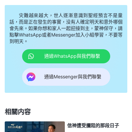
夫的攔阻放弃信神、盡本分，那樣就太讓神傷心了！
灾難越來越大，世人逐漸意識到聖經預言不是童
想想歷代的聖徒，他們為了跟隨神、擴展神的
福音
捨
話，而是正在發生的事實，没有人確定明天和意外哪個
弃家庭、肉體的享受，甚至抛頭顱灑熱血，這是
善行
會先來。如果你想和家人一起迎接到主，蒙神保守，請
義舉，是有意義的。國度時代，也有許許多多的弟兄
點擊WhatsApp或者Messenger加入小組學習，不要等
到明天。
姊妹撇下一切傳揚全能神的末世福音，他們遭受共産
黨的抓捕迫害、酷刑折磨，出獄後依然為神花費，這
通過WhatsApp與我們聯繫
是真實的信心。今天，我能有幸接受神的末世作工，
這是神的恩待、高抬，如果我為了家庭的和睦放弃信
通過Messenger與我們聯繫
神，不盡本分，那太没良心、太虧欠神了！聽見真理
却不追求，失去蒙拯救的機會這是遺憾終生的事啊！
肉體的享受只是暫時的，得着真理才是最有價值的。
今天，我因為信神受逼迫，這是有意義的，這苦不白
相關内容
受。明白了這些後，我就對丈夫説：「如果你非要因
信神遭受攔阻的那段日子
着我信神和我離婚，那我尊重你的選擇，咱們去離婚