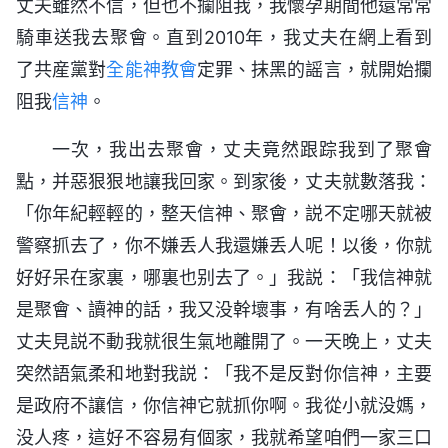
丈夫雖然不信，但也不攔阻我，我懷孕期間他還常常
騎車送我去聚會。直到2010年，我丈夫在網上看到
了共産黨對
全能神教會
定罪、抹黑的謡言，就開始攔
阻我
信神
。
一次，我出去聚會，丈夫竟然跟踪我到了聚會
點，并惡狠狠地讓我回家。到家後，丈夫就數落我：
「你年紀輕輕的，整天信神、聚會，説不定哪天就被
警察抓去了，你不嫌丢人我還嫌丢人呢！以後，你就
好好呆在家裏，哪裏也别去了。」我説：「我信神就
是聚會、讀神的話，我又没幹壞事，有啥丢人的？」
丈夫見説不動我就很生氣地離開了。一天晚上，丈夫
突然語氣柔和地對我説：「我不是反對你信神，主要
是政府不讓信，你信神它就抓你啊。我從小就没媽，
没人疼，這好不容易有個家，我就希望咱們一家三口