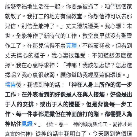
能够幸福地生活在一起，你要是被抓了，咱們這個家
就散了。我打工的地方有個教堂，你想信神可以去那
兒信，别信全能神了。」丈夫邊説邊哭。我心想：末
世，全能神作了新時代的工作，教堂裏早就没有聖靈
作工了，在那兒信得不着
真理
，不能蒙拯救。但看到
丈夫傷心的樣子，我心裏很難受，不知道該怎麽選
擇。我在心裏呼求神：「神哪！我該怎麽辦？怎麽選
擇呢？我心裏很軟弱，願你幫助我經歷這個環境。」
禱告
後，我想到神的話：「
神在人身上所作的每一步
工作，在外表看到的好像是人在與人接觸，好像是出
于人的安排，或出于人的攪擾，但是背後每一步工
作、每一件事都是撒但在神面前打的賭，都需要人為
神站住
見證
。
」
《話・卷一 神的顯現與作工・愛神才是
從神的話中我明白了，今天臨到這個環
真實的信神》