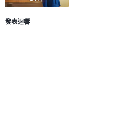
束縛得没有一點自由，使人没有志氣，没有毅力，不
求上進，消極後退，奴役性特别强，等等這些客觀因
發表迴響
素給人的思想風貌，個人的理想、道德、性情造成了
一個不可磨滅的污穢的醜相，似乎人都生活在恐怖主
義黑暗世界裏，没有人想到超脱，没有人想到理想的
世界裏，只是安分守己地過着日子：生兒育女，出
力、流汗、幹活，夢想有一個安逸、美滿的家庭，夫
妻恩愛、兒女孝順、歡度晚年，安然地度過自己的一
生……幾十年、幾千年、幾萬年以至于到現在人仍然
這麽虚度着，没有一個人創造最美的人生，只是在黑
暗的天地之間互相厮殺、争名奪利、勾心鬥角，有誰
曾尋求神的心意？誰曾搭理神的作工？就人的所有這
些被黑暗權勢所占有的部分早已成性，所以神的工作
要想開展是相當難的，對神今天的托付人更是無心去