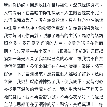
我向你訴説，回想以往在世界飄泊，深感世態炎凉、
人情冷漠，在黑暗中挣扎摸索。人生的苦楚説不完，
以泪洗面熬歲月，没有絲毫盼望，只有無奈地在絶望
中生活。全能神，你愛我們至深，是你話語唤醒我，
我才歸回到你面前，脱離了痛苦的生活，是你的話語
照亮我，我看見了光明的人生，享受你話活在你面
前，心裏充滿喜樂平安。」
這首歌
《跟隨羔羊唱新歌》
猶如一道光照亮了我黑暗已久的心靈，讓我情不自禁
地泪流滿面，多年來深埋在心中的壓抑、委屈、愁苦
好像一下子宣泄出來，感覺整個人輕鬆了許多。激動
之餘，我更加感謝神揀選了我，使我疲憊、憂傷的心
靈找到了温暖的港灣。從此，我的生活發生了翻天覆
地的變化，我不再鬱鬱寡歡，不再心灰意冷，而是把
全部心思都用在了讀神的話、聚會、交通真理上，每