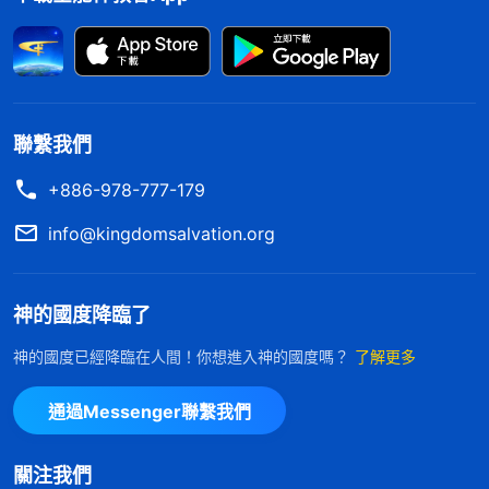
了嗎？不是大逆不道、逆天而行嗎？不是嚴重觸犯神
性情嗎？想到這裏，我不禁為自己的所做所行感到膽
戰心驚，神的性情是公義聖潔的，是不容人觸犯的，
神怎能容讓我這樣悖逆抵擋他呢？此時我才認識到，
聯繫我們
今天我被撤换這是神極大的寬容、極大的愛，否則我
+886-978-777-179
還會做出更多、更大的抵擋神的事，真到了讓神無法
原諒的地步，那就一切都晚了。我越想越害怕，越想
info@kingdomsalvation.org
越覺得虧欠神太多，不由得俯伏在神面前禱告：「神
啊！我的本性太狂妄、太虚浮了，在盡本分中不追求
神的國度降臨了
真理，也不思還報你的愛，而是為了名譽地位奔波忙
神的國度已經降臨在人間！你想進入神的國度嗎？
了解更多
碌，一心想在教會中出人頭地，走的就是敵基督的道
路，我這樣的盡本分又怎能不失敗跌倒？若不是你的
通過Messenger聯繫我們
刑罰審判、對付修理及時臨到，我肯定會沿着敵基督
關注我們
的道路走下去，最終斷送自己蒙拯救的機會。神啊！