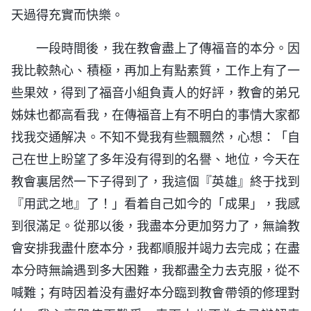
天過得充實而快樂。
一段時間後，我在教會盡上了傳福音的本分。因
我比較熱心、積極，再加上有點素質，工作上有了一
些果效，得到了福音小組負責人的好評，教會的弟兄
姊妹也都高看我，在傳福音上有不明白的事情大家都
找我交通解决。不知不覺我有些飄飄然，心想：「自
己在世上盼望了多年没有得到的名譽、地位，今天在
教會裏居然一下子得到了，我這個『英雄』終于找到
『用武之地』了！」看着自己如今的「成果」，我感
到很滿足。從那以後，我盡本分更加努力了，無論教
會安排我盡什麽本分，我都順服并竭力去完成；在盡
本分時無論遇到多大困難，我都盡全力去克服，從不
喊難；有時因着没有盡好本分臨到教會帶領的修理對