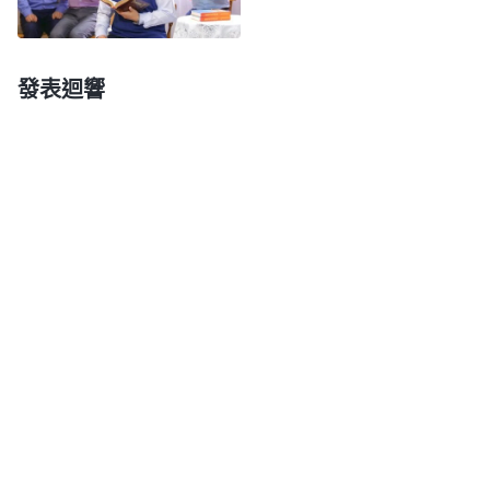
樣作工就是為了對付你們的地位之心，對付你們那些
奢侈的欲望，就這些盼望、地位、觀念都是撒但性情
發表迴響
的典型代表。……雖然走到今天這個地步，對地位你
們仍是不放鬆，一直苦苦地『追問』着，而且天天在
觀察着，深怕有一天身敗名裂……别看你們現在跟隨
着，對這步工作有點認識，但就你們的那個地位心仍
没放下，今天地位高了就好好追求，地位低了就不追
求了，就這個地位之福總挂心頭。為什麽多數人總消
極起不來呢？還不都是因為前途『暗淡無光』嗎？
」
《話・卷一 神的顯現與作工・你為什麽不願意作襯托物
神話語的揭示審判使我猛然醒悟過來，明白了
呢？》
神今天這樣的作工就是為了對付我的地位之心，使我
看清自己
信神
所走的錯誤道路，能迷途知返，走上追
求真理的人生正道。回想自己盡本分以來，有地位的