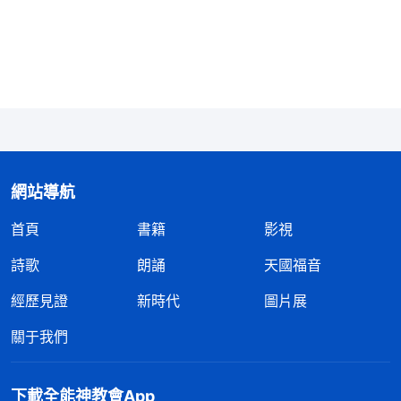
時候就特别積極，
信心
十足，不怕苦不怕難，臨到修
理對付也從不反抗，如今被撤换回家就消極得爬不起
來了；在盡本分中為了滿足自己的名譽地位心，我竭
力表現自己，證明自己，不辭勞苦地作工花費；看到
弟兄姊妹在本分上有缺少不足，我不是憑愛心幫助扶
持，也不帶領弟兄姊妹在神的話裏尋求真理解决問
題，而是站地位教訓人，還有意抬高自己、見證自
網站導航
己，讓人仰望、崇拜，把弟兄姊妹都帶到自己的面
首頁
書籍
影視
前。看到我外表上是在盡本分，實際上是打着盡本分
詩歌
朗誦
天國福音
的旗號在搞自己的經營，完全是在利用盡本分的機會
經歷見證
新時代
圖片展
滿足自己出人頭地、讓人高看的野心欲望，我這不是
在明目張膽地抵擋神嗎？人是神造的，本該敬拜神、
關于我們
仰望神，心中只有神的地位，可我一個污穢敗壞、低
賤渺小的人，却總想在人心中有地位，這不是太狂妄
下載全能神教會App