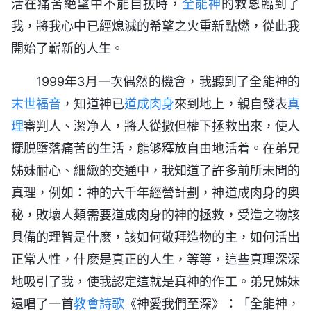
活在痛苦絶望中不能自拔時，
全能神
的救恩臨到了
我，將我心中已經熄滅的希望之火重新點燃，從此我
開始了嶄新的人生。
1999年3月一次偶然的機會，我聽到了全能神的
末世
福音
，知道神已
道成肉身
來到地上，親自發表
真
理
審判人、潔净人，將人從撒但權下拯救出來，使人
擺脱墮落痛苦的生活，能够釋放自由地活着。在弟兄
姊妹耐心、細緻的交通中，我知道了許多前所未聞的
真理，例如：神的六千年經營計劃，神道成肉身的奥
秘，敗壞人類需要道成肉身的神的拯救，受造之物該
具備的理智是什麽，該如何敬拜造物的主，如何活出
正常人性，什麽是真正的人生，等等，這些真理深深
地吸引了我，使我認定這就是真神的作工。弟兄姊妹
還唱了一首
教會
詩歌
《神愛我們至深》：「全能神，