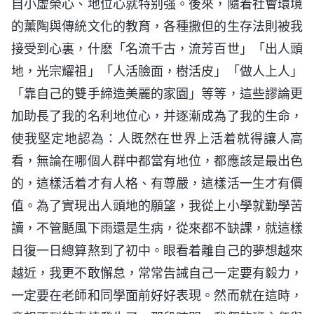
自小虚榮心、地位心就特别强。後來，隨着社會環境
的薰陶與傳統文化的教育，各種撒但的生存法則被我
接受到心裏，什麽「名流千古，流芳百世」「出人頭
地，光宗耀祖」「人活臉面，樹活皮」「做人上人」
「靠自己的雙手締造美麗的家園」等等，這些謬論更
加助長了我的名利地位心，并逐漸成為了我的生命，
使我堅定地認為：人既然在世界上活着就得讓人高
看，無論在哪個人群中都當有地位，都應該是最出色
的，這樣活着才有人格、有尊嚴，這樣活一生才有價
值。為了實現出人頭地的願望，我從上小學就勤學苦
讀，不管颳風下雨還是生病，從來都不缺課，就這樣
日復一日總算熬到了初中。眼看着離自己的夢想越來
越近，我更不敢懈怠，常常告誡自己一定要有毅力，
一定要在老師和同學面前好好表現。然而就在這時，