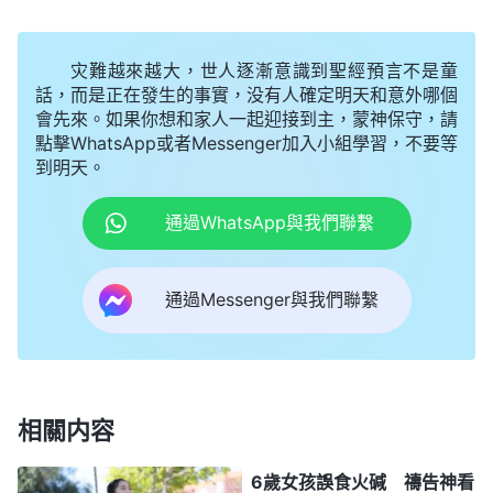
透亮，我就不由自主地狂起來了，根本不把他們放在
眼裏，認為憑自己的實力肯定能作好工作。聚完會
灾難越來越大，世人逐漸意識到聖經預言不是童
後，我馬上到各組了解工作情况，當發現工作上有一
話，而是正在發生的事實，没有人確定明天和意外哪個
會先來。如果你想和家人一起迎接到主，蒙神保守，請
些偏差、漏洞，有的弟兄姊妹還不會傳福音
見證
神，
點擊WhatsApp或者Messenger加入小組學習，不要等
我既着急又生氣，不由得張口教訓弟兄姊妹：「就你
到明天。
們這樣盡本分能合神心意嗎？既不想付代價，還想蒙
通過WhatsApp與我們聯繫
拯救，這有理智嗎？……」并在交通中不時地顯露自
己，告訴大家我以前是怎麽作福音工作的，付了多少
通過Messenger與我們聯繫
代價，果效如何如何好……看到弟兄姊妹臉上露出羡
慕的表情，我心裏美滋滋的，覺得自己就是比别人有
工作能力。時間一長，弟兄姊妹有什麽事都找我商
量，不再注重
禱告
神、依靠神了，可我并没有意識到
相關内容
自己已經走上了錯誤的道路，心裏也不感覺害怕，反
倒以此為享受。最後，我完全失去了聖靈作工，實在
6歲女孩誤食火碱 禱告神看