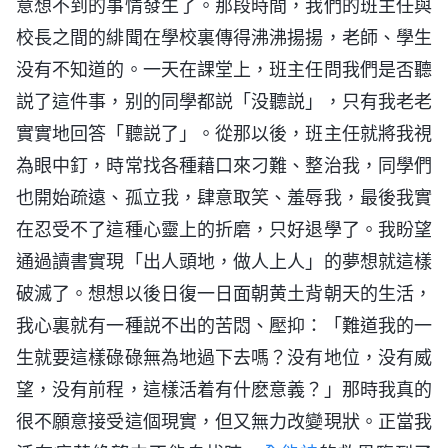
意想不到的事情發生了。那段時間，我們的班主任與
校長之間的緋聞在學校裏傳得沸沸揚揚，老師、學生
没有不知道的。一天在課堂上，班主任問我們是否聽
説了這件事，别的同學都説「没聽説」，只有我老老
實實地回答「聽説了」。從那以後，班主任就將我視
為眼中釘，時常找各種藉口來刁難、整治我，同學們
也開始疏遠、孤立我，肆意取笑、羞辱我，最後我實
在忍受不了這種心靈上的折磨，只好退學了。我盼望
通過讀書實現「出人頭地，做人上人」的夢想就這樣
破滅了。想想以後日復一日面朝黄土背朝天的生活，
我心裏就有一種説不出的苦悶、壓抑：「難道我的一
生就要這樣碌碌無為地過下去嗎？没有地位，没有威
望，没有前程，這樣活着有什麽意義？」那時我真的
很不願意接受這個現實，但又無力改變現狀。正當我