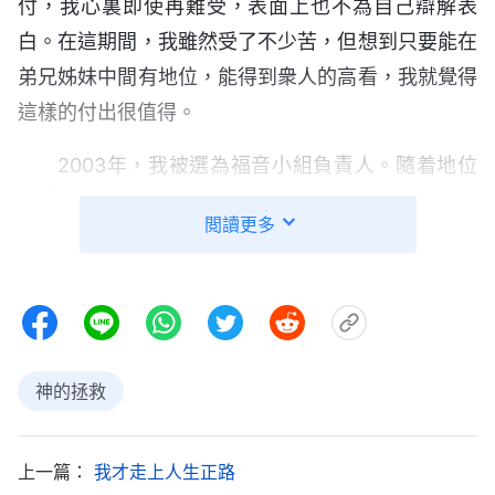
付，我心裏即使再難受，表面上也不為自己辯解表
白。在這期間，我雖然受了不少苦，但想到只要能在
弟兄姊妹中間有地位，能得到衆人的高看，我就覺得
這樣的付出很值得。
2003年，我被選為福音小組負責人。隨着地位
的「高升」、工作範圍的擴大，我心裏更加洋洋得意
閲讀更多
起來，心想：「看來是金子總會發光的，我一定得好
好幹，要像芝麻開花一樣節節高，到時弟兄姊妹肯定
會更加羡慕我，崇拜我，那該多風光啊！」到了盡本
分的地方，帶領考慮到我剛負責這方面工作，無論是
經驗還是作工的方式方法都比較缺少，就把鄰近地方
神的拯救
的幾個福音小組負責人召集到一起聚會，讓我們互相
取長補短。可在交通的過程中，我看他們都没我年
上一篇：
我才走上人生正路
輕，也不如我的素質好，交通神的話也不如我交通得