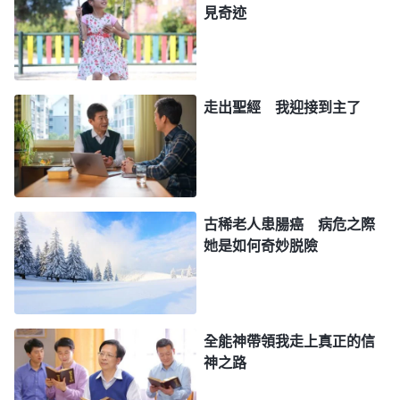
見奇迹
作不了工作，被撤换了本分回家靈修反省。面對這樣
的結果，我好像一下子掉進了無底深坑，强烈的失落
感使我渾身癱軟無力，我不由得想：「當初出來盡本
分時風風光光的，如今却如此狼狽不堪地回去，我該
走出聖經 我迎接到主了
怎麽面對家人，面對家鄉的弟兄姊妹？他們會怎麽看
我？會不會嘲笑我、小瞧我？」一想到自己失去了在
人心中的形象、地位，我就感覺痛苦不堪，整個人都
快要崩潰了，活在消極中不能自拔，甚至連神的話都
古稀老人患腸癌 病危之際
她是如何奇妙脱險
看不下去。痛苦煎熬中，我只能不住地禱告神：「神
啊！我現在很軟弱，靈裏特别黑暗，我接受不了自己
被撤换這個事實，也不願順服教會的安排，但我知道
你作的都是好的，都有你的美意在其中，願你開啓我
全能神帶領我走上真正的信
明白你的心意。」禱告後，神的話開啓了我：「
在你
神之路
們的追求中，個人的觀念、盼望、前途太多，現在這