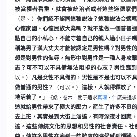
被當權者看重，就會被統治者或者這些道德家們
（是。）
你們認不認同這種説法？這種説法合適
心懷家國、心懷民族大業嗎？就不能做一個普普
點自己的小私心，不能守着自己的親人過小日子
稱為男子漢大丈夫才能被認定是男性嗎？對男性
想是對男性的侮辱，無形中對男性是一種人身攻
志？可不可以不具備無法阻撓的心志？男性臨
以。）
凡是女性不具備的，男性是不是也可以不
做普通的男性？
（可以。）
這樣，人就得釋放了
地活着了。
」
《話・卷六 關于追求
真理
・什麽是追求
這就給男性帶來了極大的壓力，産生了許多不良
去上班，其實是到大街上溜達，有時深夜才回家
達。這些傳統文化的思想和男性的社會責任、社
曲，使許多男性在臨到一些難處的時候感到煩躁