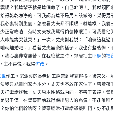
窩囊呢？我這輩子就是這個命了，自己幹吧！」我就領回
收拾得乾乾净净的，可我認為這不是男人該做的，覺得男
，我心裏特别生氣，怎麽看丈夫都不順眼。就這樣，我倆
很少正常嘮嗑。有時丈夫被我駡得偷偷掉眼泪，可我看他
男人咋能説哭就哭！」一次，丈夫對我説：「咱倆這樣過
行咱就離婚吧。」看着丈夫無奈的樣子，我也有些後悔，
頭，我心裏非常痛苦。在我絶望之時，鄰居把主
耶穌
的
福
，主不喜悦，我得
悔改
。
末世
作工。宗派裏的長老同工經常到我家攪擾，後來又把
辦法我只能離開家盡本分，丈夫也不敢在家住了，帶着孩
丈夫打電話找我，丈夫原本性格就内向，不善于表達，警
夫是男子漢，在警察面前就得顯出男人的霸氣，不能唯唯
啊？你怕他們幹啥呀？警察經常打電話騷擾咱們，你不能