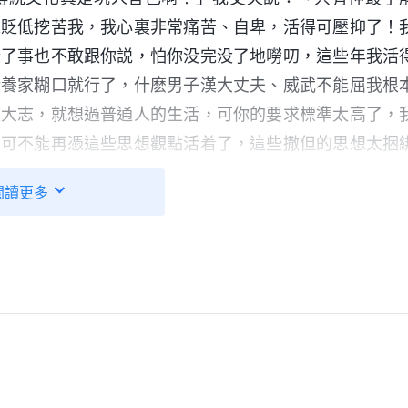
總貶低挖苦我，我心裏非常痛苦、自卑，活得可壓抑了！
錯了事也不敢跟你説，怕你没完没了地嘮叨，這些年我活
活養家糊口就行了，什麽男子漢大丈夫、威武不能屈我根
懷大志，就想過普通人的生活，可你的要求標準太高了，
後可不能再憑這些思想觀點活着了，這些撒但的思想太捆
多輕鬆啊。」當時，聽到丈夫發自肺腑的話我心裏酸溜
閲讀更多
就説：「真的對不起，我給你帶來的傷害太大了，以後我
得憑着神的話看人看事、做人做事。」
：「
男性與女性的社會責任應不應該區分開來？男性和女
的地位而貶低女性，這公不公平？
（不公平。）
那到底應
？這個原則是什麽？
（男女平等，公平對待。）
公平對待
？這是不是涉及現實問題了？首先，我們必須確定男女的
分工應該也是平等的，應該根據男女的素質與工作能力來