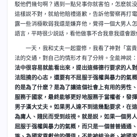
駁他們幾句啊？遇到一點兒事你就害怕，怎麽就
這樣説不對，就給他賠禮道歉，告訴他警察再打
露一些消極軟弱我還是嫌弃他，覺得一個大男人
語言，平時很少説話，看他做事不合我意我還會跟
一天，我和丈夫一起靈修，我看了神對「富
法的交通，對自己的情形才有了分辨。全能神説
法中很容易就能看出來，提出這條德行要求的人
法阻撓的心志，還要有不屈服于强權與暴力的氣
的是為了什麽？是為了讓這個社會上有用的男性
服務于國家，最終能够更好地服務于當權者，發
男子漢大丈夫。如果男人達不到這幾點要求，在
為庸人、賤民而受到歧視。就是説，如果一個男
屈服于强權與暴力的氣概，而只是一個普普通通
族、為國家貢獻他的價值，不能被統治者、被國