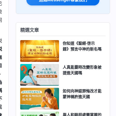
己
流
同
精選文章
説
你知道《聖經·啓示
説
録》預言中神的新名嗎
無
目
人真能霎時改變形象被
提進天國嗎
、
為
稱
如何向神認罪悔改才能
蒙神稱許進天國
不
民
與人和睦相處需掌握的
會