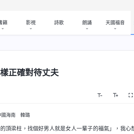
書籍
影視
詩歌
朗誦
天國福音
怎樣正確對待丈夫
中國海南 韓璐
裏的頂梁柱，找個好男人就是女人一輩子的福氣」，我心