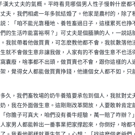
子漢大丈夫的氣概。平時看見哪個男人性子慢幹什麽都
我丈夫，我們相處一年多就結婚了。他家是農村的，除了
夫説：「咱不能光靠種地、養牲畜過日子，這樣累死也挣
咱們的生活咋能富裕啊？」可丈夫是個腼腆的人，一説話
意。我就帶着他做買賣，可怎麽教他都不會，我就數落他
天生就不會做生意非讓我做，人家有的不會做生意不也活
個窩囊廢，啥事都不出頭，做買賣也不會，跟你這樣的人
吵架，覺得女人都能做買賣挣錢，他連個女人都不如，只
過多久，我們畜牧場的奶牛養殖要承包到個人，我就對丈
送奶，我在外面做生意。這剛剛改革開放，人要敢幹肯定
：「你膽子可真大，咱們没有養牛經驗，萬一賠了咋辦？
？人家男人都能幹出一番事業把家撑起來，你倒好，啥都
活了。我看他那樣就更生氣了，心想：「找這麽個老爺們