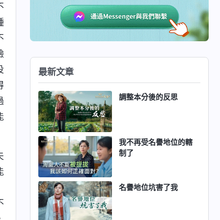
不
種
不
臉
没
最新文章
得
調整本分後的反思
過
能
我不再受名譽地位的轄
制了
夫
能
」
名譽地位坑害了我
不
，