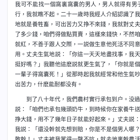
我可不能找一個窩裏窩囊的男人，男人就得有男
行，我就瞧不起。二十一歲時我經人介紹認識了
地就是養牲畜，可出苦力又挣不來錢，我就對丈
了多少錢，咱們得做點買賣，這樣來錢快，不然
就紅，不善于跟人交際，一説做生意他死活不同
用。丈夫生氣地説：「你這一天天地盡找事，我
挺好嗎？」我聽他這麽説就更生氣了，「你就是
一輩子得窩囊死！」從那時起我就經常和他生氣
出苦力，什麽能耐都没有。
到了八十年代，我們農村實行承包到户。没
説：「咱們也承包幾頭奶牛，到時候你在家養牛
挣大錢，用不了幾年日子就能好起來。」丈夫説
我説：「還没幹就先想到賠，你是不是個男人哪
敢幹！」丈夫被我駡得一聲不吭，就去地裏幹農