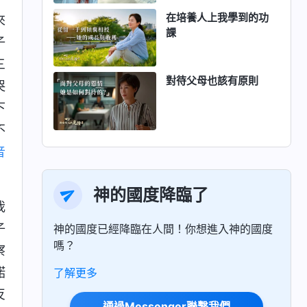
在培養人上我學到的功
來
課
子
三
對待父母也該有原則
哭
下
不
音
神的國度降臨了
我
子
神的國度已經降臨在人間！你想進入神的國度
嗎？
察
諾
了解更多
反
通過Messenger聯繫我們