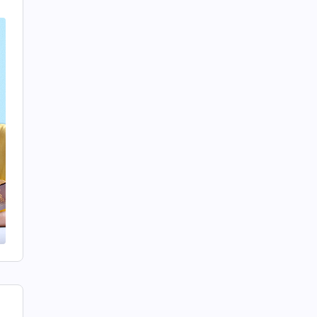
社
？
則
女
思
男
識
之
偏
，
已
根
人
步