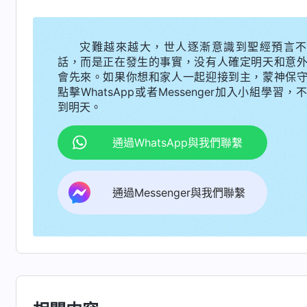
量、安排才合適。尤其是在人權上更應該是平等
會上男女地位的平等。誰能做什麽工作、誰能勝
灾難越來越大，世人逐漸意識到聖經預言不
（好。）
這就體現男女平等了。……在做任何事情
話，而是正在發生的事實，没有人確定明天和意
以外，具體的實行原則就是誰能做、誰能勝任就
會先來。如果你想和家人一起迎接到主，蒙神保
點擊WhatsApp或者Messenger加入小組學習，
卑』這個思想觀點的轄制、捆綁了，也没有任何
到明天。
想觀點裏，誰勝任就讓誰做，不管他是男性還是
性、女性没有偏見，你認為女性中也有很多杰出
通過WhatsApp與我們聯繫
就使你確信女性的工作能力不在男性之下，女性
後，你再做事的時候就會根據這個事實準確地作
通過Messenger與我們聯繫
見，那你的人性在這方面就相對正常了，做事就
就不再禁錮你的思想了，你就不受它的影響了。
經超脱了這些風氣，已經不受這些風氣的禁錮與
據神的話、根據真理原則去看人看事、做人做事
就是小脚女人』這個思想觀點了。那你的思想觀