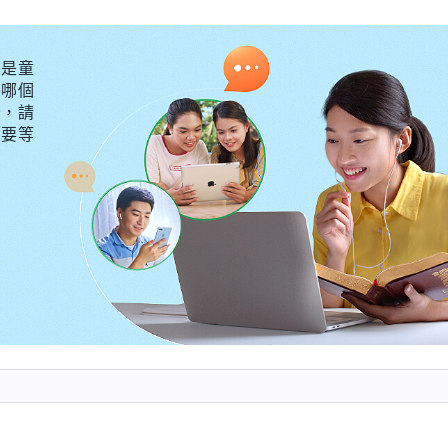
的，男人能享受到的女人也應該享受到，這樣才能保證在
任做領導就應該讓誰做，不分男性女性，這個原則怎麽樣
是童
的時候，選擇男性還是女性，除了公平對待這一條大的原
外哪個
讓誰做，不管他是男性還是女性，這麽做就不再受『男尊
守，請
不要等
老舊的思想觀點影響你對這件事的判斷或者選擇。在你的
女性，這是不是就公正了？首先，你做這件事情的時候對
的人才，你知道的就有不少這樣的人，所以，你的這個見
在社會上發揮的價值不亞于男性，有了這方面見識與認識
出判斷與選擇。就是你不偏袒任何一方，對性别没有任何
能公正了，男尊女卑這方面的傳統文化在你這兒就解禁了
不管社會上流行什麽思潮、什麽風氣，總之，在你這兒你
影響了，你能面對事實、面對真相，當然，更好的是你能
，所以在你這兒就不存在『男人就得是男子漢大丈夫，女
點在人類中是不是就相對進步了？
（是。）
這就相對進