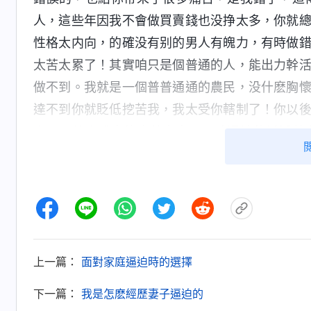
人，這些年因我不會做買賣錢也没挣太多，你就
性格太内向，的確没有别的男人有魄力，有時做
太苦太累了！其實咱只是個普通的人，能出力幹
做不到。我就是一個普普通通的農民，没什麽胸
達不到你就貶低挖苦我，我太受你轄制了！你以
人了，給人帶來的痛苦太大了！咱憑神的話活着
的，眼泪差點兒掉下來，我感覺太虧欠丈夫了，
意扭轉變化，不再憑着撒但的觀點總要求你了，我
後來，我又和丈夫一起讀神的話。全能神説
的社會地位應不應該是平等的？過分地提高男性
怎樣對待男性和女性的社會地位才是公平合理呢
上一篇：
面對家庭逼迫時的選擇
是理論基礎，應該怎麽實行才能體現公平合理呢
下一篇：
我是怎麽經歷妻子逼迫的
位是平等的，這是不容置疑的，所以男女的社會