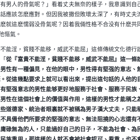
没有男人的骨氣呢？」看着丈夫無奈的樣子，我意識到自
電話應該怎麽應對。但因我被撒但敗壞太深了，有時丈夫
怎麽就這麽懦弱没骨氣呢？因着我倆性格不合没有什麽共
他慪氣。
貴不能淫，貧賤不能移，威武不能屈」這條傳統文化德行
：「
從『富貴不能淫，貧賤不能移，威武不能屈』這一條
對男性有一種偏見，在他的眼中，男性得有堅强的意志、
概。從這幾點要求上就可以看出來，提出這句話的人他的
、有堅强意志的男性能够更好地服務于社會、服務于民族
揮男性在這個社會上的價值與作用，這樣的男性才能稱之
這些道德家、統治者眼裏就不被稱為男子漢大丈夫，只能
人不具備他們所要求的堅强的意志、無法阻撓的心志還有
、庸碌無為的人，只能過好自己的日子，不能為社會、為
家民族重用，那這樣的人就不會被社會認可、看重，也不