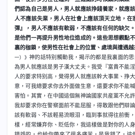
們認為自己是男人，男人就應該挣錢養家，就應
人不應該失業，男人在社會上應該頂天立地，在
彈』，男人不應該有軟弱，不應該有任何的缺欠
是他們一再提升男性地位造成的。這些思想觀點
裏的枷鎖，使男性在社會上的位置、處境與遭遇越
神的話特别觸動我，揭示的都是我裏面的思
一）》
為男人就應該是男子漢大丈夫。我受『富貴不能
人的要求特别高，覺得男人就應該幹大事業、挣
意，可我總要求你去外面做生意，還要求你不能
害怕。其實，在中國這個無神論國家共産黨不允
我却要求你在警察面前不能屈服，得敢跟他們辯
該有軟弱、不該輕易流眼泪，臨到事就得往前衝
樣，經常嫌弃你、貶低你，我這樣做是對你的人
錯誤的，也給你帶來了很多痛苦，是我錯了，這