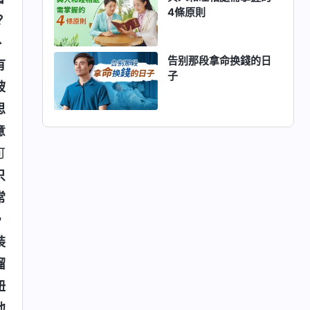
4條原則
？
、
告别那段拿命换錢的日
有
子
被
思
意
可
只
常
，
裝
溜
扭
他