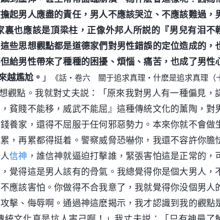
該擔起男人應盡的責任，男人不應該哭泣、不應該難過，
家裏也應該是頂梁柱，正像外邦人所説的『男兒有泪不
。這些思想觀點都是道德家們對男性錯誤的定位造成的，
不但給男性帶來了種種的困擾、煩惱、痛苦，也成了男性
來越尷尬。
」
《話・卷六 關于追求真理・什麽是追求真理（
想觀點。我就對丈夫説：「原來我對男人有一種偏見，
淫，貧賤不能移，威武不能屈』這種傳統文化的薰陶，對
大錢養家，還得不屈服于任何邪惡勢力。本來你就不會做
喊累，再累都得挺着。警察威脅恐嚇你，我還不容許你膽
許人
信神
，誰信神就逼迫打擊誰，緊張害怕這是正常的，
論，覺得這是男人該有的骨氣。我總覺得你是個大男人，
，不應該害怕。你做得不合我意了，我就覺得你没個男人
身攻擊、侮辱啊。通過神這麽揭示，我才認識到我的觀點
傳統文化真是坑人害己啊！」我丈夫説：「只有神最了