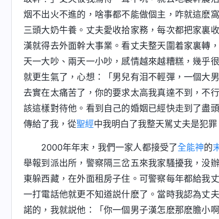
烟不出火不進的，啥事都不能做個主，咋就這麽
三頭大奶牛養。丈夫愛收拾家務，每次都把家裏
漢就得去外面幹大事業。看丈夫整天圍着家裏轉
天一大吵、兩天一小吵，感情越來越糟糕，幾乎
就更生氣了，心想：「男兒有泪不輕彈，一個大
去實在太痛苦了，你的要求太高我真達不到，不
該這樣對待他。看到自己的婚姻已經快走到了盡
傳給了我，從
聖經
中我明白了我整天駡丈夫是犯罪
2000年年末，我們一家人都接受了
全能神
的
舉報到派出所，警察隔三岔五來我家騷擾我，没
東躲西藏，在外面租房子住。可警察每年都給我
一打電話他就更不知道説什麽了。當時我認為丈
諾的，我就説他：「你一個男子漢怎麽那麽膽小