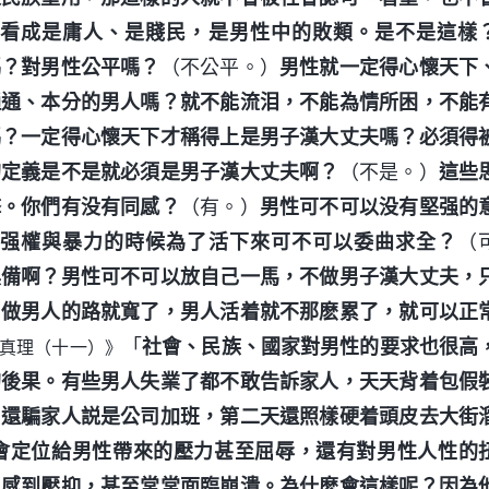
看成是庸人、是賤民，是男性中的敗類。是不是這樣
嗎？對男性公平嗎？
（不公平。）
男性就一定得心懷天下
通通、本分的男人嗎？就不能流泪，不能為情所困，不能
嗎？一定得心懷天下才稱得上是男子漢大丈夫嗎？必須得
的定義是不是就必須是男子漢大丈夫啊？
（不是。）
這些
擊。你們有没有同感？
（有。）
男性可不可以没有堅强的
到强權與暴力的時候為了活下來可不可以委曲求全？
（
具備啊？男性可不可以放自己一馬，不做男子漢大丈夫，
，做男人的路就寬了，男人活着就不那麽累了，就可以正
「
社會、民族、國家對男性的要求也很高
真理（十一）》
的後果。有些男人失業了都不敢告訴家人，天天背着包假
，還騙家人説是公司加班，第二天還照樣硬着頭皮去大街
會定位給男性帶來的壓力甚至屈辱，還有對男性人性的
、感到壓抑，甚至常常面臨崩潰。為什麽會這樣呢？因為