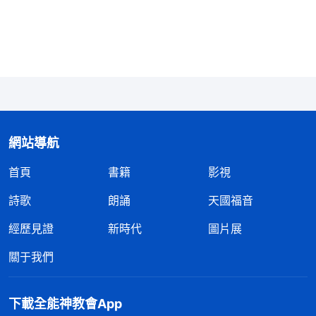
天也過不下去呢？人有多少錢地位就多高，人有多少
錢就多尊貴，没錢的人腰板就不硬，有錢的人地位也
高了，腰板也硬了，説話也可以大聲了，可以囂張地
活着了。這句話、這個潮流帶給人的是什麽呢？好多
人是不是為了挣錢不惜一切代價呢？好多人是不是為
了得到更多的錢而失去尊嚴、失去人格呢？好多人是
不是為了挣錢而失去了盡本分、跟隨神的機會呢？失
網站導航
去了得真理蒙拯救的機會，這對人來説是不是最大的
首頁
書籍
影視
損失啊？撒但用這樣的方式，用這一句話就把人敗壞
詩歌
朗誦
天國福音
到這個程度，撒但的用心是不是險惡啊？這招是不是
經歷見證
新時代
圖片展
很惡毒啊？
」
《話・卷二 關于認識神・獨一無二的神自
「
人一生都在追求金錢、名利，人把這二者
己 五》
關于我們
當作救命稻草，當作唯一的依靠，似乎擁有了金錢與
名利人就能持續地活着，就會免去一死，但是當死亡
下載全能神教會App