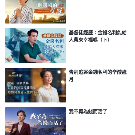
無時無刻不在尋找可吞吃之人的尸首。我民！必在我
的看顧保守之下，切不可放蕩！切不可妄為！應在我
家中獻上你的忠心，只有忠心才可回擊魔鬼的詭計，
基督徒經歷：金錢名利能給
千萬不要再像以往，在我前一套，在我後一套，這樣
人帶來幸福嗎（下）
已不可挽救，難道這一類的話我還説得少嗎？
」
《話・卷一 神的顯現與作工・神向全宇的説話・第十篇》
丈夫不信真神，把邪靈當神拜，結果被撒但邪靈苦
告别追逐金錢名利的辛酸歲
害。而我雖然信了真神但還活在撒但權下，追求世界
月
活在錢財的捆綁裏，不好好讀神的話，不能盡到自己
的本分，這樣下去會離神越來越遠，一旦失去神的保
守我也隨時可能被撒但擄走。丈夫的事對我是個警
我不再為錢而活了
醒，我不能再執迷不悟了。正好那段時間我認識的一
個税務局副局長年紀輕輕却患上了癌症，他有很多的
錢，也有很多人高看，但面對死亡有再多的金錢和名