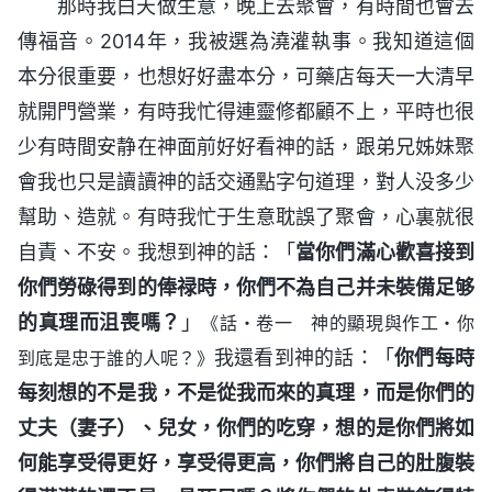
那時我白天做生意，晚上去聚會，有時間也會去
傳福音。2014年，我被選為澆灌執事。我知道這個
本分很重要，也想好好盡本分，可藥店每天一大清早
就開門營業，有時我忙得連靈修都顧不上，平時也很
少有時間安静在神面前好好看神的話，跟弟兄姊妹聚
會我也只是讀讀神的話交通點字句道理，對人没多少
幫助、造就。有時我忙于生意耽誤了聚會，心裏就很
自責、不安。我想到神的話：「
當你們滿心歡喜接到
你們勞碌得到的俸禄時，你們不為自己并未裝備足够
的真理而沮喪嗎？
」
《話・卷一 神的顯現與作工・你
我還看到神的話：「
你們每時
到底是忠于誰的人呢？》
每刻想的不是我，不是從我而來的真理，而是你們的
丈夫（妻子）、兒女，你們的吃穿，想的是你們將如
何能享受得更好，享受得更高，你們將自己的肚腹裝