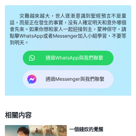
顧客就點名道姓讓我給配藥，聚會就遲到了。即使我
在家不去藥店，也時不時地有顧客找我買藥或者打電
灾難越來越大，世人逐漸意識到聖經預言不是童
話諮詢病情，攪得我心煩意亂，不能安静讀神的話。
話，而是正在發生的事實，没有人確定明天和意外哪個
會先來。如果你想和家人一起迎接到主，蒙神保守，請
還有一次，我約好和弟兄姊妹去傳福音，也因着藥店
點擊WhatsApp或者Messenger加入小組學習，不要等
有急事没去成。每次耽誤聚會、盡本分我心裏都很受
到明天。
責備。每天忙忙碌碌做生意，没有時間追求真理、盡
通過WhatsApp與我們聯繫
本分，這樣下去心會離神越來越遠，我還是想轉讓一
家藥店。可丈夫不同意，開始攔阻我
信神
，還威脅説
通過Messenger與我們聯繫
要是我繼續信神就要跟我離婚，這讓我很糾結。就在
我左右為難時發生了一件意想不到的事，我才開始反
思。
丈夫因着拜邪靈突然被鬼附了好幾天。看着他神
相關内容
經不正常的樣子，我心裏很害怕。我看到神的話：
一個錢奴的覺醒
「
在地，各種各樣的邪靈無時不在尋找可安息之地，