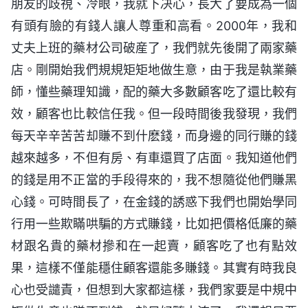
朋友的歧視、冷眼，我就下决心，長大了要成為一個
有頭有臉的有錢人讓人尊重和高看。2000年，我和
丈夫上班的藥材公司破産了，我們就先後開了兩家藥
店。剛開始我們規規矩矩地做生意，由于我是執業藥
師，懂些藥理知識，配的藥大多數顧客吃了還比較有
效，顧客也比較信任我。但一段時間後我發現，我們
每天辛辛苦苦却賺不到什麽錢，而身邊的同行賺的錢
越來越多，不但有房、有車還買了店面。我知道他們
的錢是用不正當的手段得來的，我不想隨從他們賺黑
心錢。可時間長了，在金錢的誘惑下我們也開始學同
行用一些欺瞞哄騙的方式賺錢，比如把價格低廉的藥
材跟名貴的藥材摻和在一起賣，顧客吃了也有點效
果，這樣不僅能穩住顧客還能多賺錢。其實有時我良
心也受譴責，但想到大家都這樣，我們家要是中規中