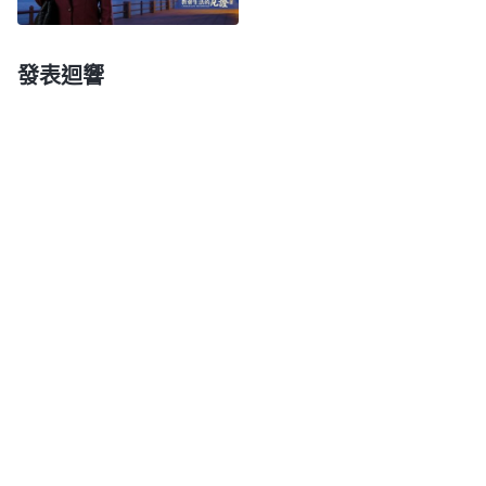
望也無能為力。那時我就問自己：人活着究竟為了什
麽？就為錢財活着嗎？死亡面前這些金錢、名望又有
發表迴響
什麽用呢？不還是兩手空空撒手人寰嗎？
後來，我又看了一些神的話，對追求金錢名利的
根源看清了一些。全能神説：「
『有錢能使鬼推
磨』，這是撒但的哲學，在人類當中，在任何一個社
會當中，這句話都很盛行，能説成是潮流。因為這句
話灌輸在每一個人的心裏，人從開始的不接受，到接
觸現實生活的時候就默認了這句話，感覺到這句話是
事實，這個過程是不是撒但敗壞人的過程？……撒但
就是利用金錢引誘人，把人都敗壞成崇尚金錢、崇尚
物欲的東西，人崇尚金錢都有哪些表現呢？你們是不
是認為在這個世界上没有錢活不下去，没有錢日子一