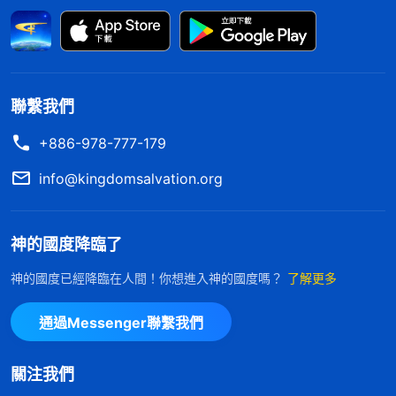
臨近的時候，人才發現：金錢與名利離人是那麽遥
遠，而人在死亡面前是如此的軟弱無力，如此的不堪
一擊，人在死亡面前是如此的孤獨、無依無靠，如此
的無助；原來人的生命不是金錢與名利能换來的，不
聯繫我們
管人擁有多少財富、多高地位，在死亡面前都是一樣
+886-978-777-179
的貧窮與渺小，金錢不能買來生命，名利不能免去人
一死，無論是金錢還是名利都不能使人的壽命延長一
info@kingdomsalvation.org
分一秒。
」
《話・卷二 關于認識神・獨一無二的神自
從神的話中我明白了，從小我就被灌輸了許
己 三》
神的國度降臨了
多撒但毒素，比如「有錢能使鬼推磨」「人為財死，
神的國度已經降臨在人間！你想進入神的國度嗎？
了解更多
鳥為食亡」「吃得苦中苦，方為人上人」，我就認為
有錢就有一切，就能得到人的高看仰望，活得幸福快
通過Messenger聯繫我們
樂，這樣的人生才有意義、有價值，所以我就想賺大
錢、發大財做人上人，我把金錢、名利當成自己的命
關注我們