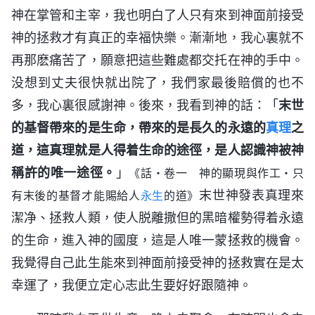
神在掌管和主宰，我也明白了人只有來到神面前接受
神的拯救才有真正的幸福快樂。漸漸地，我心裏就不
再那麽痛苦了，願意把這些難處都交托在神的手中。
没想到丈夫很快就出院了，我們家最後賠償的也不
多，我心裏很感謝神。後來，我看到神的話：「
末世
的基督帶來的是生命，帶來的是長久的永遠的
真理
之
道，這真理就是人得着生命的途徑，是人認識神被神
稱許的唯一途徑。
」
《話・卷一 神的顯現與作工・只
末世神發表真理來
有末後的基督才能賜給人
永生
的道》
潔净、拯救人類，使人脱離撒但的黑暗權勢得着永遠
的生命，進入神的國度，這是人唯一蒙拯救的機會。
我覺得自己此生能來到神面前接受神的拯救實在是太
幸運了，我便立定心志此生要好好跟隨神。