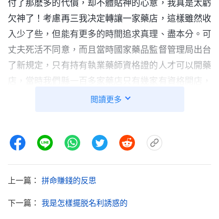
付了那麽多的代價，却不體貼神的心意，我真是太虧
欠神了！考慮再三我决定轉讓一家藥店，這樣雖然收
入少了些，但能有更多的時間追求真理、盡本分。可
丈夫死活不同意，而且當時國家藥品監督管理局出台
了新規定，只有持有執業藥師資格證的人才可以開藥
店，當時我們縣一百多家藥店只有幾家有資格開店，
而我們就占了兩家，以後競争對手越來越少，生意也
閲讀更多
會越來越好。許多同行都很羡慕我們，丈夫更是樂開
了花，跟我説：「每年兩個藥店至少能賺四十萬！」
經他這麽一説，我的心也不由得蠢蠢欲動，「這些年
我們辛辛苦苦賺了點小錢，接下來可是賺大錢的好機
會，再做幾年可就發大財了，要不等再多賺點錢我再
上一篇：
拼命賺錢的反思
全時間盡本分吧。」就這樣，我還是邊經營着藥店邊
下一篇：
我是怎樣擺脱名利誘惑的
盡本分。可藥店的生意越來越忙，有時我剛要去聚會