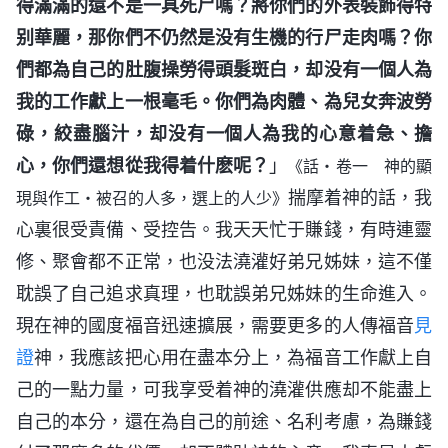
得滿滿的還不是一具死尸嗎？將你們的外表裝飾得特
别華麗，那你們不仍然是没有生機的行尸走肉嗎？你
們都為自己的肚腹操勞得頭髮斑白，却没有一個人為
我的工作獻上一根毫毛。你們為肉體、為兒女奔波勞
碌，絞盡腦汁，却没有一個人為我的心意着急、擔
心，你們還想從我得着什麽呢？
」
《話・卷一 神的顯
揣摩着神的話，我
現與作工・被召的人多，選上的人少》
心裏很受責備、受控告。我天天忙于賺錢，有時連靈
修、聚會都不正常，也没法澆灌好弟兄姊妹，這不僅
耽誤了自己追求真理，也耽誤弟兄姊妹的生命進入。
現在神的國度福音迅速擴展，需要更多的人傳福音
見
證
神，我應該把心用在盡本分上，為福音工作獻上自
己的一點力量，可我享受着神的澆灌供應却不能盡上
自己的本分，還在為自己的前途、名利考慮，為賺錢