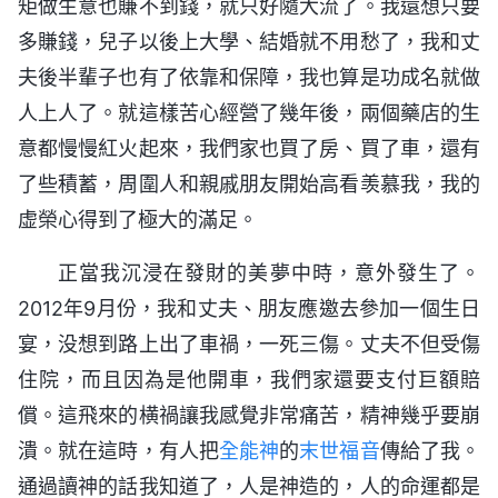
矩做生意也賺不到錢，就只好隨大流了。我還想只要
多賺錢，兒子以後上大學、結婚就不用愁了，我和丈
夫後半輩子也有了依靠和保障，我也算是功成名就做
人上人了。就這樣苦心經營了幾年後，兩個藥店的生
意都慢慢紅火起來，我們家也買了房、買了車，還有
了些積蓄，周圍人和親戚朋友開始高看羡慕我，我的
虚榮心得到了極大的滿足。
正當我沉浸在發財的美夢中時，意外發生了。
2012年9月份，我和丈夫、朋友應邀去參加一個生日
宴，没想到路上出了車禍，一死三傷。丈夫不但受傷
住院，而且因為是他開車，我們家還要支付巨額賠
償。這飛來的横禍讓我感覺非常痛苦，精神幾乎要崩
潰。就在這時，有人把
全能神
的
末世
福音
傳給了我。
通過讀神的話我知道了，人是神造的，人的命運都是