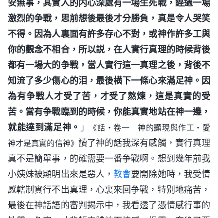
安無事，其實人的内心深處有一場生死戰，經過一場
激烈的争戰，思前想後最後才分勝負，真是令人哭笑
不得。因為人裏面有許多存心不對，或神作許多工與
你的觀念不相合，所以説，在人實行真理的時候背後
都有一場大的争戰，當人實行這一真理之後，背後不
知流了多少傷心的泪，最後横下一條心來滿足神。因
為有争戰人才受了苦，才受了熬煉，這是真實的受
苦。當有争戰臨到的時候，你能真實地站在神一邊，
就能達到滿足神。
」
《話・卷一 神的顯現與作工・愛
讀了神的話我深有感觸，實行真理
神才是真實的信神》
真不是簡單事，的確需要一番争戰啊。想到幾年前我
小姨妹被顯明出來是惡人，
教會
要開除她時，我受情
感轄制實行不出真理，心裏來回争戰，特别地痛苦，
最後在神話語的審判揭示中，我看透了憑情感行事的