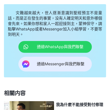
她，還給弟兄姊妹揭露解剖她的表現，那不就明擺着
要得罪岳父母一家嗎！我要是在弟兄姊妹面前替她説
灾難越來越大，世人逐漸意識到聖經預言不是童
一些好話，再跟她交通讓她好好悔改，以後不再攪擾
話，而是正在發生的事實，没有人確定明天和意外哪個
會先來。如果你想和家人一起迎接到主，蒙神保守，請
了，那她或許就不會被教會開除了，這樣我也就不會
點擊WhatsApp或者Messenger加入小組學習，不要等
得罪岳父母一家了。」想到這兒，我心裏不那麽愁苦
到明天。
了，便和大家説：「韓冰確實作惡了，留下了過犯，
通過WhatsApp與我們聯繫
但神的心意是最大限度地拯救人，應該再給韓冰一次
悔改的機會，如果她再作惡，那時再開除也不晚，也
通過Messenger與我們聯繫
讓她心服口服。」周姊妹聽了我這番似是而非的話，
欲言又止，其他人也没再説什麽了。我心裏鬆了一口
氣，終于不用再擔心得罪岳父母了。可兩天後，我突
然得了口腔潰瘍，并且是三處潰瘍，嘴裏火燒火燎地
相關内容
疼痛，有時疼得不能説話、不能吃飯，甚至晚上睡覺
都疼醒了。痛苦中，我就向神
禱告
：「神啊！我突然
我為什麽不能接受對付修理