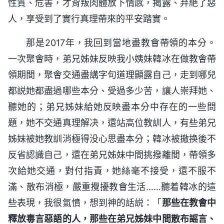
性質、危害，才背叛肉體放下情感，揭露、弃絶了惡
人，享受到了實行真理帶來的平安踏實。
那是2017年，我回到當地盡教會帶領的本分。
一次聚會時，弟兄姊妹反映我小姨妹韓冰在做教會帶
領期間，聚會交通盡講字句道理顯露自己，走到哪兒
都説她都盡過哪些本分、受過多少苦，讓人崇拜她、
聽她的；弟兄姊妹給她反映盡本分中存在的一些問
題，她不交通真理解决，還站高位教訓人，有些弟兄
姊妹被她教訓消極得没心思盡本分；韓冰被撤换後不
反省認識自己，還在弟兄姊妹中間挑撥離間，帶領多
次給她交通，對付指責，她絲毫不接受，還不服不
滿、散布消極，嚴重攪擾教會生活……聽着韓冰的這
些表現，我很氣憤，想到神的話説：「
那些在教會中
釋放毒言惡語的人，那些在弟兄姊妹中間散布謡言、