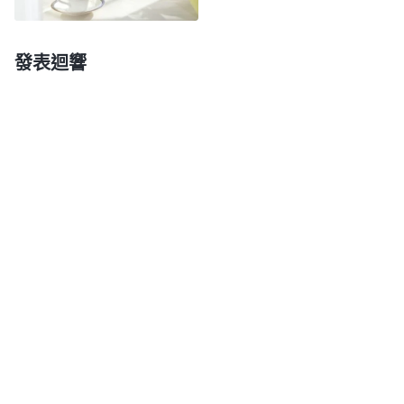
容人觸犯。神家是基督掌權、真理掌權，惡人打岔攪
擾教會工作，神的態度是恨惡、厭憎，對那些有分辨
發表迴響
還能站在惡人一邊説話的人，神的態度也是極度的厭
憎、憤怒。韓冰不實行真理，還挑撥離間，打岔攪擾
教會工作，正是神作工顯明出來的惡人，是應該開除
的對象。這我心知肚明，可我為了維護親情關係，竟
昧着良心出賣真理原則，袒護、包庇惡人，站在惡人
一邊充當惡人的保護傘，我這不就是惡人的幫凶、同
夥嗎？神高抬我盡帶領本分，可我没有敬畏神的心，
明知真理也不實行，明目張膽地搞欺騙，將惡人留在
教會裏攪擾教會工作，坑害弟兄姊妹，我這是明知故
犯觸犯神性情啊！我的所做所行能蒙蔽人但却矇騙不
了神，神鑒察人心肺腑，豈能容讓我這樣任意妄為。
我已經留下了過犯，若再不悔改就該被神淘汰了。于