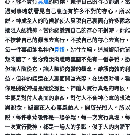
心，你不實行
真理
的時候，覺得自己的存心都對，當
遇到事時就看見自己裏面有許多不對的存心，所以
説，神成全人的時候就使人發現自己裏面有許多觀念
攔阻人認識神。當你認識到自己的存心不對時，你能
不按着自己的觀念去實行，不按自己的存心去實行，
每一件事都能為神作
見證
，站住立場，這就證明你背
叛肉體了。當你背叛肉體時裏面不免有一番争戰，撒
但讓人隨從它，讓人隨從肉體的觀念，維護肉體的利
益，但神的話還在人裏面開啓光照，在這個時候，看
你是隨從神還是隨從撒但。神讓人實行真理的時候，
主要是對付人裏面的東西，對付人不合神心意的想法
與觀念，聖靈在人心裏感動人，開啓光照人。所以
説，每件事背後都是一場争戰，每一次實行真理，每
一次實行愛神，都是一場大的争戰，似乎人的肉體平