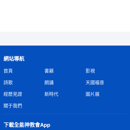
復人。看到我這種性情不解决隨時隨地就能作惡，實
在太危險了！
過後，我就反省自己，我能作出這種惡來，到底
是受什麽思想支配的呢？我就看到神的話説：「
人抵
擋神、悖逆神的根源都是因着人被撒但敗壞了，因着
撒但的敗壞，人的良心麻木，道德敗壞，思想腐朽，
網站導航
精神面貌落後。未經撒但敗壞的人本是順服神的，本
首頁
書籍
影視
是聽見神話就順服的，本是理智、良心健全的，本是
人性正常的。當人經撒但敗壞之後，人原有的理智、
詩歌
朗誦
天國福音
原有的良心、原有的人性都麻木了，都被撒但破壞
經歷見證
新時代
圖片展
了，這樣人對神的順服、對神的愛也都失去了。人的
關于我們
理智失常，人的性情都變成了畜生一樣的性情，對神
的悖逆越來越多、越來越重，但人還不知道也不認
下載全能神教會App
識，只是在一味地抵擋、一味地悖逆。人性情的流露