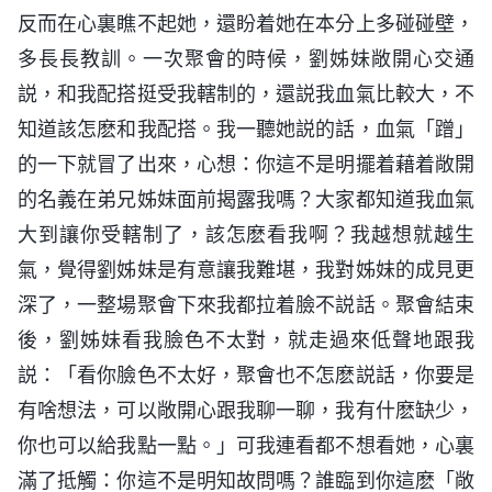
反而在心裏瞧不起她，還盼着她在本分上多碰碰壁，
多長長教訓。一次聚會的時候，劉姊妹敞開心交通
説，和我配搭挺受我轄制的，還説我血氣比較大，不
知道該怎麽和我配搭。我一聽她説的話，血氣「蹭」
的一下就冒了出來，心想：你這不是明擺着藉着敞開
的名義在弟兄姊妹面前揭露我嗎？大家都知道我血氣
大到讓你受轄制了，該怎麽看我啊？我越想就越生
氣，覺得劉姊妹是有意讓我難堪，我對姊妹的成見更
深了，一整場聚會下來我都拉着臉不説話。聚會結束
後，劉姊妹看我臉色不太對，就走過來低聲地跟我
説：「看你臉色不太好，聚會也不怎麽説話，你要是
有啥想法，可以敞開心跟我聊一聊，我有什麽缺少，
你也可以給我點一點。」可我連看都不想看她，心裏
滿了抵觸：你這不是明知故問嗎？誰臨到你這麽「敞