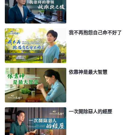
地就把你治了，别人誰都發現不了，還得讓你服我，
讓你看見我的厲害，以後看誰敢惹我！』你們説做這
類事的人是什麽人性？
（惡毒。）
人性上是惡毒，用
真理
衡量就是没有敬畏神的心。
」
《話・卷三
末世
基
我不再抱怨自己命不好了
看了神審
督座談紀要・進入
信神
正軌具備的五方面情形》
判揭示的話，我感到特别的扎心難受，神話揭露的不
正是我的真實情形嗎？回想剛開始和劉姊妹在一起時
還能正常相處，就因姊妹對别人的評價中涉及到我，
依靠神是最大智慧
當衆傷及了我的臉面，我就對姊妹産生了成見。她做
組長後，常提點我在本分當中的一些缺少，讓我感到
臉面無光，甚至下不來台，我就對她反感、抵觸，總
想看她笑話，讓她出醜；姊妹敞開自己的情形想尋求
一次開除惡人的經歷
解决，我却認為她是當衆揭我的短，羞辱我，有損我
在弟兄姊妹心中的形象，對姊妹的成見就更深了，藉