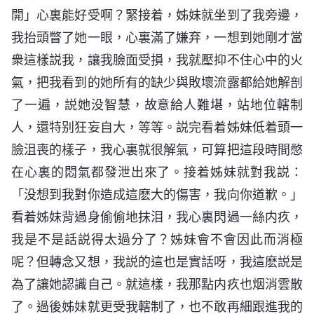
開」心裏能好受啊？緊接着，姊妹就坐到了我旁邊，
我抬頭瞥了她一眼，心裏滿了嫌弃，一想到她剛才當
衆這樣説我，讓我臉面受損，我就壓抑不住心中的火
氣，把我看到的她所有的缺少與敗壞流露都給她解剖
了一遍，説她没智慧，故意給人難堪，站地位轄制
人，還特别狂妄自大，等等。説完看着姊妹低着頭一
臉沮喪的樣子，我心裏就很解氣，可算把這段時間憋
在心裏的悶氣都發泄出來了。接着姊妹就對我説：
「没想到我對你造成這麽大的傷害，我向你道歉。」
看着姊妹背過身偷偷地抹泪，我心裏閃過一絲内疚，
我是不是話説得太過分了？姊妹會不會因此而消極
呢？但轉念又想，我説的這也是實話呀，我這麽説是
為了讓她認識自己。就這樣，我那點内疚也烟消雲散
了。過後姊妹就更受我轄制了，也不敢再細跟進我的