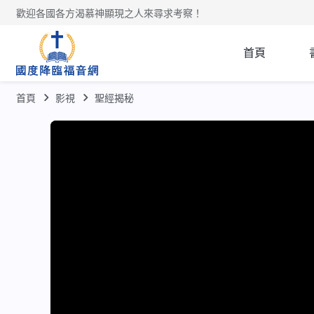
歡迎各國各方渴慕神顯現之人來尋求考察！
首頁
首頁
影視
聖經揭秘