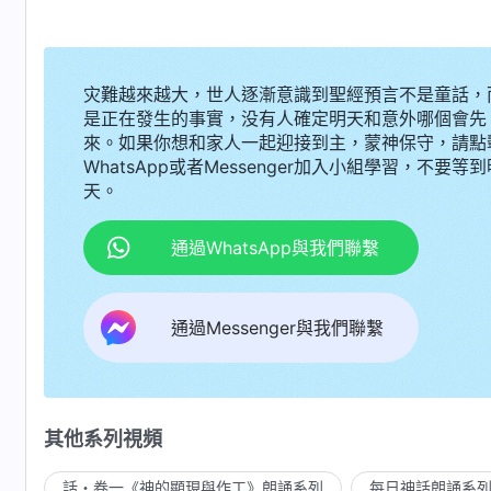
灾難越來越大，世人逐漸意識到聖經預言不是童話，
是正在發生的事實，没有人確定明天和意外哪個會先
來。如果你想和家人一起迎接到主，蒙神保守，請點
WhatsApp或者Messenger加入小組學習，不要等到
天。
通過WhatsApp與我們聯繫
通過Messenger與我們聯繫
其他系列視頻
話・卷一《神的顯現與作工》朗誦系列
每日神話朗誦系