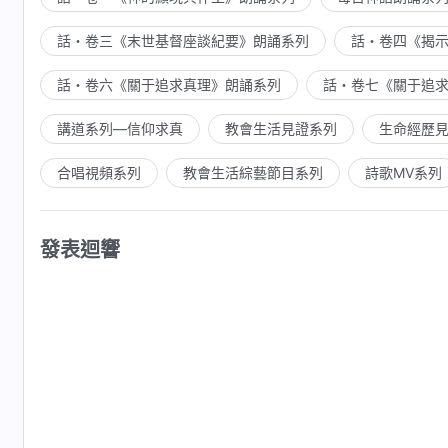
話・卷三《末世基督座談紀要》朗誦系列
話・卷四《揭
話・卷六《關于追求真理》朗誦系列
話・卷七《關于追
講道系列—信仰求真
教會生活見證系列
生命經歷
合唱視頻系列
教會生活綜藝節目系列
詩歌MV系列
發表迴響