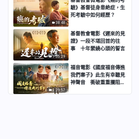
驗》基督徒身患絶症，生
死考驗中如何經歷？
38:48
基督教會電影《遲來的見
證》一段不堪回首的往
事 十年縈繞心頭的誓言
1:55:29
福音電影《國度福音傳進
我們寨子》此生有幸聽見
神聲音 衝破重重攔阻跟
隨神
1:39:57