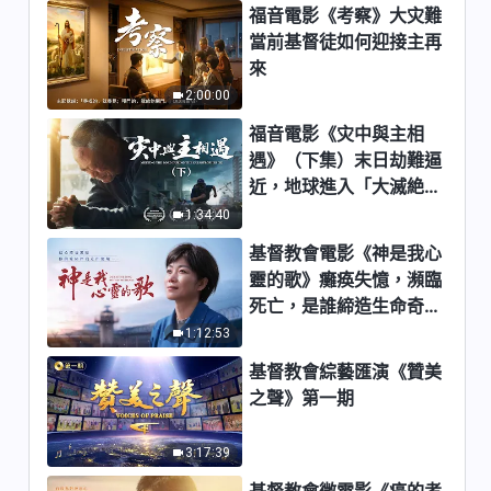
福音電影《考察》大灾難
當前基督徒如何迎接主再
來
2:00:00
福音電影《灾中與主相
遇》（下集）末日劫難逼
近，地球進入「大滅絶時
期」，人類進入倒計時，
1:34:40
你準備好逃生了嗎？
基督教會電影《神是我心
靈的歌》癱痪失憶，瀕臨
死亡，是誰締造生命奇
迹？
1:12:53
基督教會綜藝匯演《贊美
之聲》第一期
3:17:39
基督教會微電影《癌的考