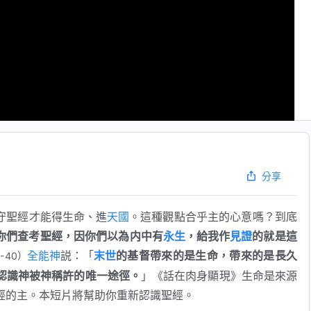
分享
守聖經才能得生命、進
天國
。這種觀點合乎主的心意嗎？到底
你們查考聖經，因你們以為内中有
永生
，給我作
見證
的就是這
全能神
説：「
末世
的基督帶來的是生命，帶來的是長久
9-40）
認識神被神稱許的唯一途徑。
」《話在肉身顯現》生命是來源
經的主。本短片將幫助你重新認識聖經。