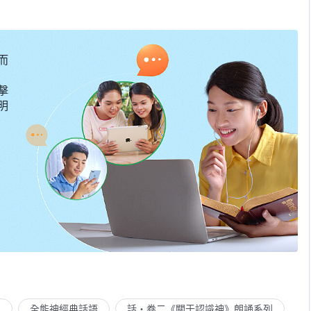
而
擊
明
列
全能神經典話語
話・卷二《關于認識神》朗誦系列