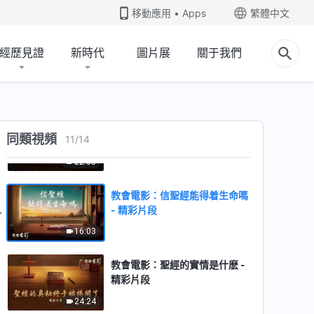
- 精彩片段
移動應用 • Apps
繁體中文
14:54
經歷見證
新時代
圖片展
關于我們
教會電影：信聖經就是信主嗎 -
精彩片段
32:28
教會電影：聖經都是神所默示的
同類視頻
11
/
14
嗎 - 精彩片段
22:05
教會電影：信聖經能得着生命嗎
- 精彩片段
16:03
教會電影：聖經的實情是什麽 -
精彩片段
24:24