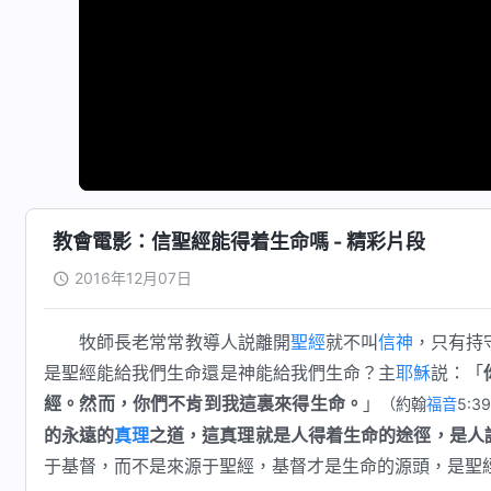
教會電影：信聖經能得着生命嗎 - 精彩片段
2016年12月07日
牧師長老常常教導人説離開
聖經
就不叫
信神
，只有持
是聖經能給我們生命還是神能給我們生命？主
耶穌
説：「
經。然而，你們不肯到我這裏來得生命。
」
（約翰
福音
5:3
的永遠的
真理
之道，這真理就是人得着生命的途徑，是人
于基督，而不是來源于聖經，基督才是生命的源頭，是聖