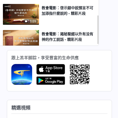
教會電影：啓示録中説預言不可
加添指什麽説的 - 精彩片段
10:09
教會電影：揭秘聖經以外有没有
神的作工説話 - 精彩片段
11:27
跟上羔羊脚踪，享受豐富的生命供應
精選視頻