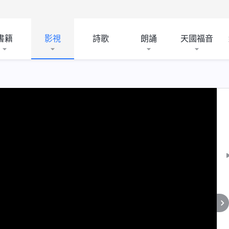
書籍
影視
詩歌
朗誦
天國福音