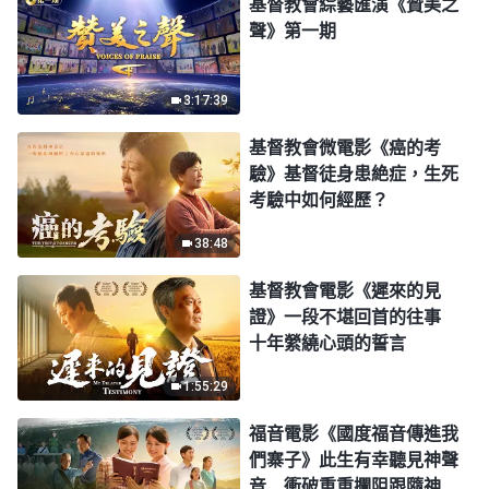
基督教會綜藝匯演《贊美之
聲》第一期
3:17:39
基督教會微電影《癌的考
驗》基督徒身患絶症，生死
考驗中如何經歷？
38:48
基督教會電影《遲來的見
證》一段不堪回首的往事
十年縈繞心頭的誓言
1:55:29
福音電影《國度福音傳進我
們寨子》此生有幸聽見神聲
音 衝破重重攔阻跟隨神