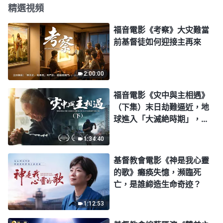
精選視頻
福音電影《考察》大灾難當
前基督徒如何迎接主再來
2:00:00
福音電影《灾中與主相遇》
（下集）末日劫難逼近，地
球進入「大滅絶時期」，人
類進入倒計時，你準備好逃
1:34:40
生了嗎？
基督教會電影《神是我心靈
的歌》癱痪失憶，瀕臨死
亡，是誰締造生命奇迹？
1:12:53