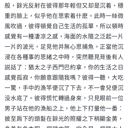
般，餘光反射在彼得那年輕但又却是沉着、穩
重的臉上，似乎他在思索着什麽。此時一絲微
風吹過，彼得頓覺自己生活的孤單，所以頓時
感覺有一種凄凉之感，海面的水隨之泛起一片
一片的波光，足見他并無心思捕魚。正當他沉
浸在各種事的思緒之中時，突然聽見背後有人
説話了：猶太之子西門巴約拿，你的生活之日
感覺孤寂，你願意跟隨我嗎？彼得一聽，大吃
一驚，手中的漁竿便沉了下去，不一會兒便沉
没水底了。彼得慌忙轉過身來，只見眼前一位
男子站在他的漁船之上，他上下打量他一番：
披至肩下的頭髮在餘光的照耀之下稍顯金黄，