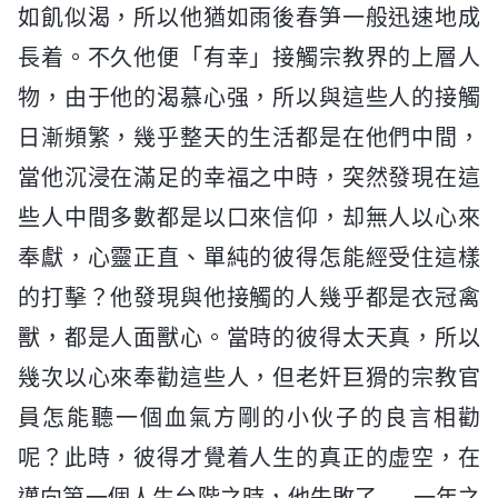
如飢似渴，所以他猶如雨後春笋一般迅速地成
長着。不久他便「有幸」接觸宗教界的上層人
物，由于他的渴慕心强，所以與這些人的接觸
日漸頻繁，幾乎整天的生活都是在他們中間，
當他沉浸在滿足的幸福之中時，突然發現在這
些人中間多數都是以口來信仰，却無人以心來
奉獻，心靈正直、單純的彼得怎能經受住這樣
的打擊？他發現與他接觸的人幾乎都是衣冠禽
獸，都是人面獸心。當時的彼得太天真，所以
幾次以心來奉勸這些人，但老奸巨猾的宗教官
員怎能聽一個血氣方剛的小伙子的良言相勸
呢？此時，彼得才覺着人生的真正的虚空，在
邁向第一個人生台階之時，他失敗了……一年之