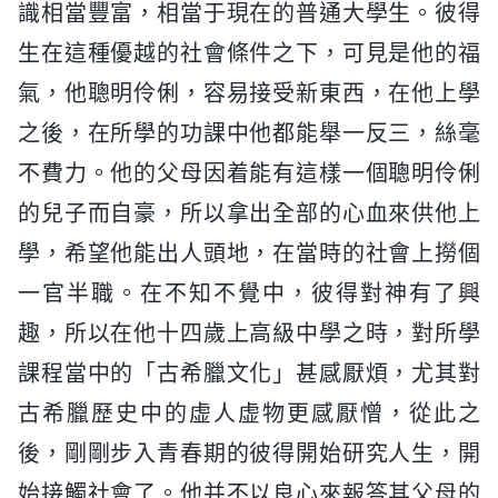
識相當豐富，相當于現在的普通大學生。彼得
生在這種優越的社會條件之下，可見是他的福
氣，他聰明伶俐，容易接受新東西，在他上學
之後，在所學的功課中他都能舉一反三，絲毫
不費力。他的父母因着能有這樣一個聰明伶俐
的兒子而自豪，所以拿出全部的心血來供他上
學，希望他能出人頭地，在當時的社會上撈個
一官半職。在不知不覺中，彼得對神有了興
趣，所以在他十四歲上高級中學之時，對所學
課程當中的「古希臘文化」甚感厭煩，尤其對
古希臘歷史中的虚人虚物更感厭憎，從此之
後，剛剛步入青春期的彼得開始研究人生，開
始接觸社會了。他并不以良心來報答其父母的