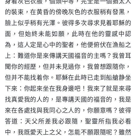
身着灰色衣服，個頭中等，完全是一個猶太人
的裝束，在黄昏的傍晚灰色的衣服稍有發黑，
臉上似乎稍有光澤。彼得多次尋求見着耶穌的
面，但始終未能如願，此時在他的靈感中認
為，這人定是心中的聖者，他便俯伏在漁船之
上：難道你是來傳講天國福音的主嗎？我曾耳
聞你的經歷，但并未見過你，我曾想跟隨你，
但并不能找着你。耶穌在此時已走到船艙静坐
下來：你起來坐在我身邊吧！我來了就是來尋
找真愛我的人的，是專講天國的福音的，我是
來在各處找與我同心之人的，你願意嗎？彼得
答道：天父所差我必跟隨，聖靈所指我必看
中，我既愛天上之父，怎能不願跟隨呢？雖然