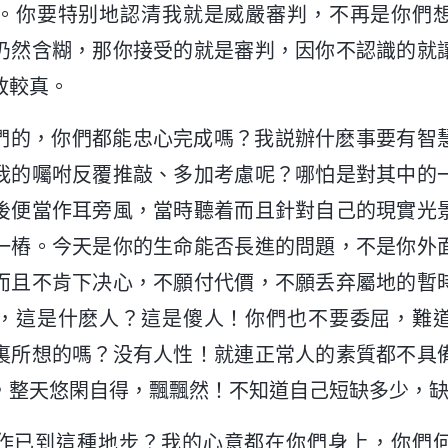
。你要特别地認清我就是威嚴審判，不再是你們
仍然含糊，那你接受的就是審判，因你不認識的就
敢較真。
們的，你們都能忠心完成嗎？我説辦什麽事要有智
我的囑咐反覆推敲、多加考慮呢？哪怕是對其中的
後便當作耳旁風，當時聽着而且針對自己的現實光
一樁。今天是你的生命能否長進的問題，不是你外
而且不肯下决心，不願付代價，不願丢弃屬地的暫
，這是什麽人？這是傻人！你們也不要委屈，難
裏所想的嗎？没有人性！就連正常人的素質都不具
，整天悠閑自得，飄飄然！不知道自己短缺多少，
作已到這種地步？我的心意都在你們身上，你們