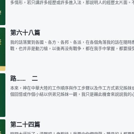
多情形，若只講許多經歷或許多進入法，那説明人的經歷太片面。
原則，就不能達到性情有變化；不認識聖靈作工的原則，不明白聖
邪靈作工。…
第六十八篇
我的話落實到各國、各方、各邦、各派，在各個角落我的話在隨時
戰，也并非是動刀槍，以後再没有戰争，都在我手中掌握，都要接
擋我的、不與我主動配合的，接受各種灾害的痛苦，讓他們永遠哀
我作事乾脆利…
路…… 二
本來，神在中華大陸的工作順序與作工步驟以及作工方式弟兄姊妹
個回憶或作個小結以供弟兄姊妹一觀，我只是藉此機會來説説我的
事，望弟兄姊妹能理解我的心情，我也敬請所有看我此話的人能諒
在神面前真…
第二十四篇
時間太逼近了，清醒吧！衆聖徒！我要向你們發聲，聽見的人都要