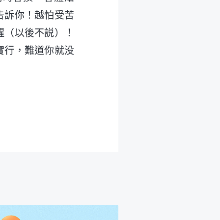
告訴你！越怕受苦
醒（以後不説）！
實行，難道你就没