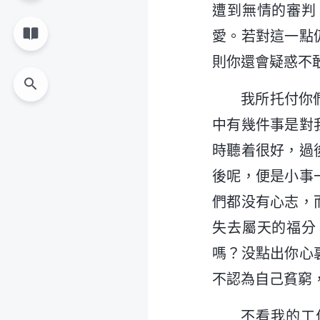
遭到無情的審判
愛。若對這一點
則你還會疑惑不
我所托付你
中有幾件事是對
時聽着很好，過
後呢，便是小事
們都没有心志，
失去屬天的福分
嗎？没點出你心
不認為自己貧窮
不看我的工