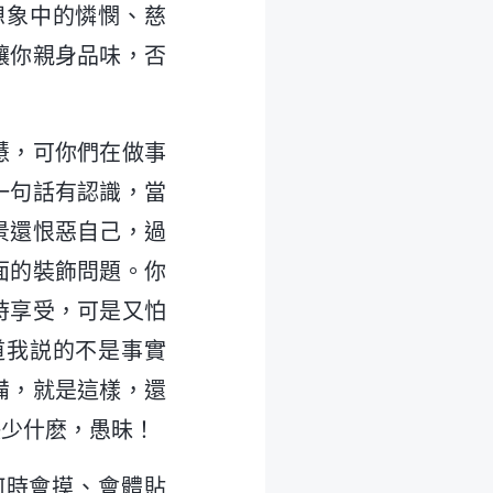
想象中的憐憫、慈
讓你親身品味，否
慧，可你們在做事
一句話有認識，當
景還恨惡自己，過
面的裝飾問題。你
時享受，可是又怕
道我説的不是事實
備，就是這樣，還
缺少什麽，愚昧！
何時會摸、會體貼