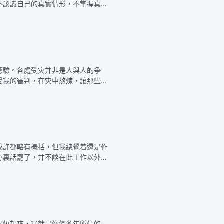
不認識自己的真實情形，不掌握真理
靈作工要達到的果效，就不容易分辨
應驗。各處受灾并非是人與人的争
受我的審判，在灾中熬煉，讓那些抵
哭切齒，永遠在黑暗裏，不得存活。
或許都略有概括，但我總覺着還是作
心裏話罷了，并不談在此工作以外的
解我的身量小，生命經歷實在太少，
醒悟起來，我就是你們多年所信的