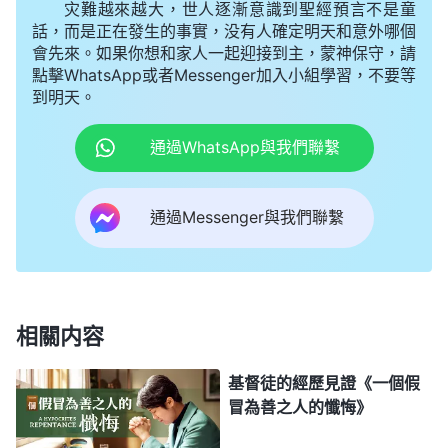
啊？從他們所有的這些行為上就看到他們的實質不喜
灾難越來越大，世人逐漸意識到聖經預言不是童
話，而是正在發生的事實，没有人確定明天和意外哪個
愛真理，因為他們從來不實行真理。從哪件事上能看
會先來。如果你想和家人一起迎接到主，蒙神保守，請
出他們不實行真理？最大的一件事，主耶穌來了作救
點擊WhatsApp或者Messenger加入小組學習，不要等
到明天。
贖工作，主耶穌所説的一切話都是真理，都有權柄，
法利賽人是怎麽對待的？他們雖然承認主耶穌的話有
通過WhatsApp與我們聯繫
權柄、有能力，但不僅不接受還能定罪、褻瀆，這是
怎麽回事？就是因為他們不喜愛真理，心裏還厭煩真
通過Messenger與我們聯繫
理、仇恨真理。他們承認主耶穌説的話都對，有權
柄、有能力，没有絲毫錯誤，他們抓不到任何的把
柄，但他們就要定罪主耶穌，然後商量、密謀，「把
他釘死，有他没我們，有我們就没他」，這幫法利賽
相關内容
人就這樣與主耶穌為敵。那時候人都不明白真理，没
基督徒的經歷見證《一個假
有人能認識主耶穌是神
道成肉身
，但從人的角度上來
冒為善之人的懺悔》
看，主耶穌發表了許多真理，還為人趕鬼、治病，行