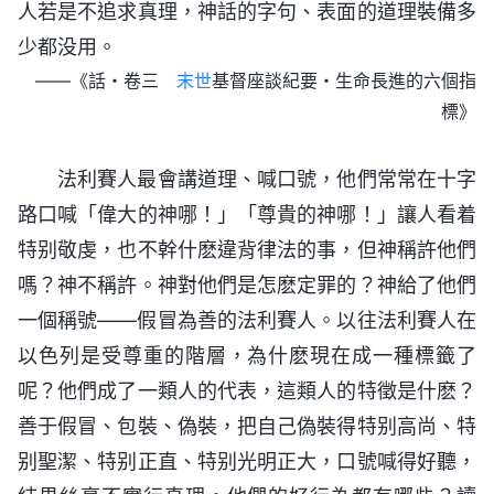
人若是不追求真理，神話的字句、表面的道理裝備多
少都没用。
——《話・卷三
末世
基督座談紀要・生命長進的六個指
標》
法利賽人最會講道理、喊口號，他們常常在十字
路口喊「偉大的神哪！」「尊貴的神哪！」讓人看着
特别敬虔，也不幹什麽違背律法的事，但神稱許他們
嗎？神不稱許。神對他們是怎麽定罪的？神給了他們
一個稱號——假冒為善的法利賽人。以往法利賽人在
以色列是受尊重的階層，為什麽現在成一種標籤了
呢？他們成了一類人的代表，這類人的特徵是什麽？
善于假冒、包裝、偽裝，把自己偽裝得特别高尚、特
别聖潔、特别正直、特别光明正大，口號喊得好聽，