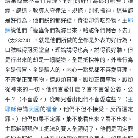
結果絲毫不實行真理。他們的好行為都有哪些？讀
經、講道，教導人守律法、規條，别抵擋神，這些都
是好行為，他們説的都好聽，背後却偷吃祭物。主
耶
穌
説他們「蠓蟲你們就濾出來，駱駝你們倒吞下去」
，就是他們所做的全都是外表的好行為，
（太23:24）
口號喊得冠冕堂皇，理論講得也高，説得很好聽，但
是行出來的却是一塌糊塗，全是抵擋神的，外表行為
全是假冒、全是騙人的，内心一點兒都不喜愛真理、
不喜愛正面事物，還厭煩真理、厭煩正面事物，厭煩
從神來的一切。他們喜愛什麽？喜不喜愛公義、公
平？（不喜愛。）從哪兒看出他們不喜愛這些？（
主
耶穌
傳講
天國
的
福音
，他們不但不接受，反而還定
罪。）他們如果不定罪，能不能看出來？看不出來。
主耶穌顯現作工把法利賽人全顯明了，他們是因定罪