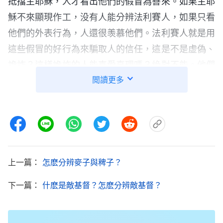
抵擋主耶穌，人才看出他們的假冒為善來。如果主耶
穌不來顯現作工，没有人能分辨法利賽人，如果只看
他們的外表行為，人還很羡慕他們。法利賽人就是用
這些假冒的好行為來騙取人的信任，這是不是虚偽、
詭詐？這樣詭詐的人能喜愛真理嗎？絶對不能。他們
閲讀更多
表現這些好行為背後的目的是什麽？一方面是欺騙
人，另一方面是迷惑人、籠絡人讓人高看、崇拜，最
後還想得賞賜。這個騙局多大啊！這個手段高不高？
這樣的人喜不喜愛公平、公義？肯定不喜愛，他們喜
愛的是地位、名利，他們要的是賞賜、是冠冕。神教
導人的那些話他們從來不實行，没有一點兒真理實際
上一篇：
怎麽分辨麥子與稗子？
的活出，全部都是用好行為包裝，以假冒為善的方式
下一篇：
什麽是敵基督？怎麽分辨敵基督？
來欺騙人、籠絡人，穩固自己的地位、名望，然後藉
着這些為自己撈取資本，獲得飯碗。這是不是卑鄙