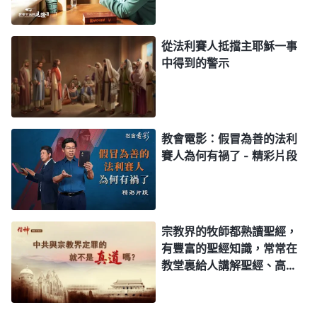
了許多异能，還用五餅二魚使五千人吃飽，作了那麽
多好事，賜給人的恩典太多了，這樣的好人、義人太
從法利賽人抵擋主耶穌一事
少了，那法利賽人為什麽還要定罪主耶穌？為什麽非
中得到的警示
要把主耶穌釘死在十字架上？他們寧可釋放罪犯也不
釋放主耶穌，這就看見宗教界法利賽人是何等的邪
惡、何等的惡毒，這些人太惡了！法利賽人所暴露出
的邪惡嘴臉與他們外表所偽裝的那個善良差别太大
教會電影：假冒為善的法利
賽人為何有禍了 - 精彩片段
了，到底哪個是真相、哪個是假象，有許多人都不會
分辨，主耶穌的顯現作工把這些法利賽人全顯明了。
法利賽人平時偽裝得多好，外表看多麽敬虔，没想到
他們能那麽殘酷地抵擋迫害主耶穌，如果没有事實顯
宗教界的牧師都熟讀聖經，
有豐富的聖經知識，常常在
明，誰也看不透。道成肉身發表真理太顯明人了！
教堂裏給人講解聖經、高舉
——《話・卷三 末世基督座談紀要・第三部分》
聖經，我們一直認為他們應
該是認識神的人。那為什麽
「假冒」這個詞的重點不是在「假」上，重點是
末世神道成肉身的作工却遭