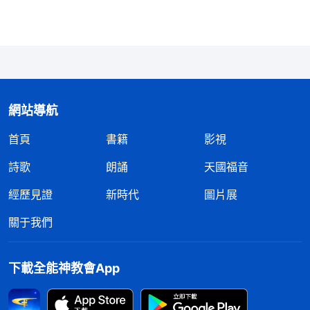
中就成為屬靈人被人羡慕、敬仰了。因為多數人什麽
分辨也没有，只要心裏喜歡、佩服，就會崇拜、敬
仰。敵基督在教會中主要冒充什麽人呢？就是冒充屬
靈人，因為多數人都崇拜屬靈人。在猶太教裏，那些
法利賽人就是被人崇拜的屬靈人，人都崇拜他們的知
網站導航
識、崇拜他們的假敬虔、崇拜他們有一些好行為，所
首頁
書籍
影視
以，法利賽人在猶太教中就很亨通，人都贊成。現在
詩歌
朗誦
天國福音
教會裏有一部分人也喜歡崇拜屬靈人，首先就是教會
經歷見證
新時代
圖片展
中那些信神年頭多，有屬靈經歷、屬靈
見證
的，接受
過神的恩典、祝福，看見過大的异象，有些奇特經歷
關于我們
的人，另外就是在人中間能誇誇其談、能説會道，讓
人都崇拜、羡慕的人，還有做事的方式、方法、原則
下載全能神教會App
比較合乎教會規定，外表行為比較敬虔的人，還有讓
人看着對神
信心
很大的人，這些人被人稱為屬靈人。