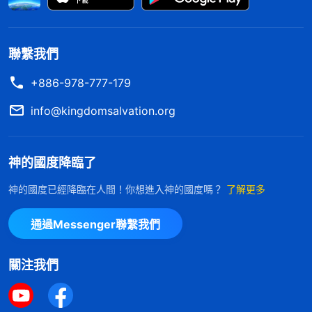
那敵基督是怎麽冒充屬靈人的呢？他無非就是説這些
屬靈人説的話、做這些屬靈人做的事，讓人看見他是
聯繫我們
屬靈人。他説這些話、做這些事是從内心自發的嗎？
+886-978-777-179
不是，他是外表模仿，守規條，只是做給人看的。比
如，臨到事就趕緊
禱告
，但他不是真心尋求、真心禱
info@kingdomsalvation.org
告，只是走過程，想讓人看見，説他這個人有多愛
神、對神敬畏的心有多大。另外，臨到病痛，該醫治
神的國度降臨了
他不去醫治，該吃藥也不吃。人説：「你這病要是不
神的國度已經降臨在人間！你想進入神的國度嗎？
了解更多
吃藥就有可能惡化，你該吃藥就吃藥，該禱告就禱
告，憑着信心别放下本分就可以。」他説：「没事，
通過Messenger聯繫我們
有神同在，我不怕。」他表面上强裝鎮静不怕、滿有
關注我們
信心，其實内心怕得要死，只要感覺哪兒不舒服了就
趕緊去看醫生治病，還不讓别人知道。如果有人發現
他去看病、吃藥，他就想法找各種藉口、理由掩蓋。