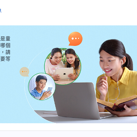
魚
是童
外哪個
守，請
不要等
能誠實相信而跟隨主耶穌的人，他又説了哪些話、作了哪
的一段對話。
：「約翰的兒子西門，你愛我嗎？」這是主耶穌復活之後
人的一個更高的要求標準。他的問是一種追問，也是一種
這樣的方式問話是想讓人都反省、省察自己：主耶穌對人
我當怎麽愛神呢？雖然主耶穌只問了彼得一個人，但事
求愛神的人這樣的問題，只不過彼得有福做了這類人的