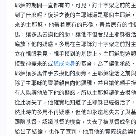
耶穌的期間一直都有的，可見，釘十字架之前的
到了什麽呢？復活之後的主耶穌還是那個主耶穌
來的主耶穌，他帶着原有的形像，帶着原有的性
馬，讓多馬去摸他的肋，讓他不但看見主耶穌復
底放下他的疑惑。多馬在主耶穌釘十字架之前對
立在親眼看見、親手摸到的基礎上。主耶穌對這
接受神差來的或
道成肉身
的基督，為了讓他承認
耶穌讓多馬伸手去摸他的肋旁。主耶穌復活之前
除了主耶穌的靈體親自向他顯現，并且讓他親手
有人能讓他放下他的疑惑，所以主耶穌讓他去摸
從此消失了，他確實地知道了主耶穌已經復活了
然此時的多馬不再疑惑，但他却永遠地失去了與
跟隨基督、認識基督的機會，失去了被基督成全
給出了結論，也作了宣判，他用他的實際説話與