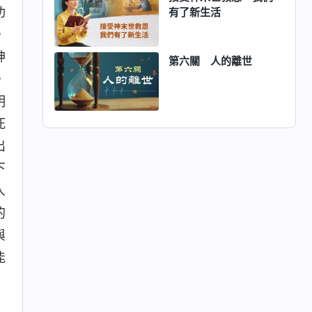
功
有了新生活
，
神
第六關 人的離世
，
明
死
出
下
人
的
與
能