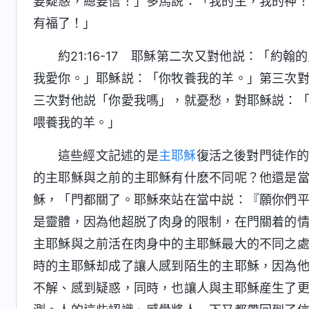
要疑惑，總要信！」多馬説：「我的主，我的神
有福了！」
約21:16-17 耶穌第二次又對他説：「
我愛你。」耶穌説：「你牧養我的羊。」第三次
三次對他説「你愛我嗎」，就憂愁，對耶穌説：
喂養我的羊。」
這些經文記述的是
主耶穌
復活之後對門徒作
的主耶穌與之前的主耶穌有什麽不同呢？他還是
穌，「門都關了。耶穌來站在當中説：『願你們
是靈體，因為他超脱了肉身的限制，在門關着的
主耶穌與之前活在肉身中的主耶穌最大的不同之
時的主耶穌却成了讓人感到陌生的主耶穌，因為
不解、感到疑惑，同時，也讓人與主耶穌産生了