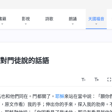
書籍
影視
詩歌
朗誦
天國福音
後對門徒說的話語
多馬也和他們同在。門都關了。
耶穌
來站在當中説：「願你
摸，原文作看）我的手；伸出你的手來，探入我的肋旁。