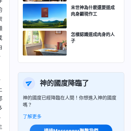
作
末世神為什麽還要道成
的
肉身顯現作工
架
顯
怎樣認識道成肉身的人
或
子
由
，
，
神的國度降臨了
上
神的國度已經降臨在人間！你想進入神的國度
耶
嗎？
多
了解更多
、
主
通過Messenger聯繫我們