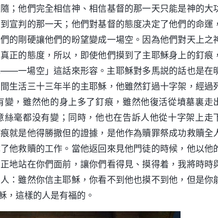
跟隨；他們完全相信神、相信基督的那一天只能是神的大
受到宣判的那一天；他們對基督的態度决定了他們的命運
他們的剛硬讓他們的盼望變成一場空。因為他們對天上之
神真正的態度，所以，即使他們摸到了主耶穌身上的釘痕
水——一場空」這話來形容。主耶穌對多馬説的話也是在
中間生活三十三年半的主耶穌，他雖然釘過十字架，經過
有變，雖然他的身上多了釘痕，雖然他復活從墳墓裏走
意絲毫都没有變；同時，他也在告訴人他從十字架上走
釘痕就是他得勝撒但的證據，是他作為贖罪祭成功救贖全
成了他救贖的工作。當他返回來見他門徒的時候，他以他
真正地站在你們面前，讓你們看得見、摸得着，我將時時
的人：雖然你信主耶穌，你看不到他也摸不到他，但是你
穌，這樣的人是有福的。