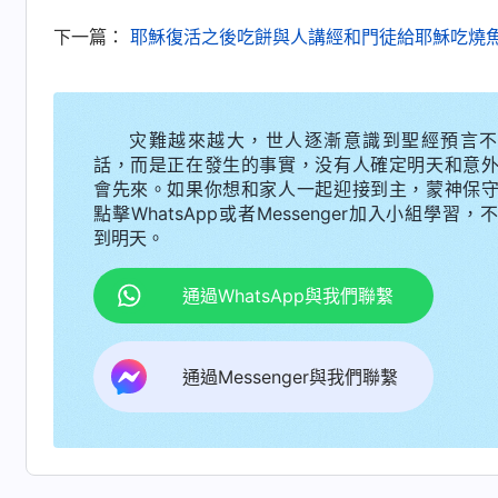
下一篇：
耶穌復活之後吃餅與人講經和門徒給耶穌吃燒
灾難越來越大，世人逐漸意識到聖經預言不
話，而是正在發生的事實，没有人確定明天和意
會先來。如果你想和家人一起迎接到主，蒙神保
點擊WhatsApp或者Messenger加入小組學習，
以上都是主耶穌對多疑之人的態度。那對于
到明天。
事呢？這就是接下來我們要看的關于主耶穌與彼得
通過WhatsApp與我們聯繫
在這段對話中，主耶穌反覆地問彼得一句話
彼得這一類人就是對真正相信基督、追求愛主的
通過Messenger與我們聯繫
問，更是一種對彼得這類人的要求與期望。他用
要求是什麽？我是在愛主嗎？我是愛神的人嗎？
上，在他心裏他想藉着問彼得的機會問更多的追