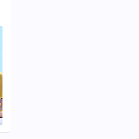
些
對
質
的
實
代