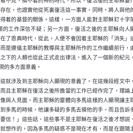
信看不見、摸不着的神的時代，所以，復活後的主耶穌要
的存在，也證實他從死裏復活這一事實，同時，將人與他
摸得着的基督的關係。這樣，一方面人能對主耶穌釘十字
類的工作深信不疑；另一方面，復活之後的主耶穌向人
固在了恩典時代，從此，人便不會因着主耶穌的「消失」
，而是遵循主耶穌的教導與主耶穌所作的工作繼續前行，
法之下的人類也從此正式走出律法，進入了一個新的紀元
現的多方面意義。
？這就涉及到主耶穌向人顯現的意義了。在這幾段經文中
，而且主耶穌在復活之後所擔當的工作已經作完了，理論
形像與人見面，而主耶穌的靈體向多馬這樣的人顯現讓主
臨到多馬的時候，他讓多疑的多馬去摸他的手，而且告訴
總要信！」這些話、這些事不是主耶穌在復活之後才想説
、就想作的，因為多馬的疑惑不是現在才有，而是在跟隨