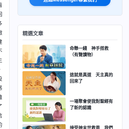
看
回
多
徹
精選文章
建
命懸一綫 神手搭救
不
（有聲讀物）
主
24:52
，
這就是真道 天主真的
没
回來了
惑
雖
一場聚會使我對聖經有
了
了新的認識
信
的
接受神末世救恩 我們