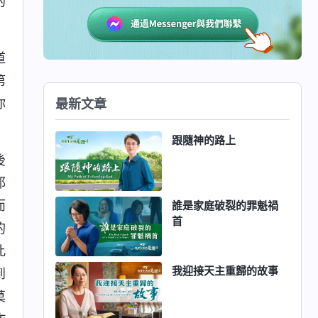
的
道
第
你
最新文章
跟隨神的路上
後
耶
而
誰是家庭破裂的罪魁禍
首
的
此
我迎接天主重歸的故事
到
莫