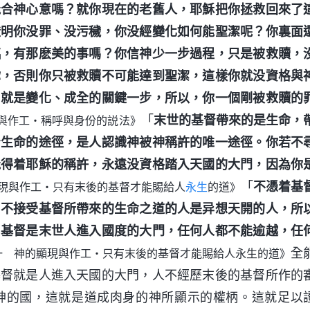
能合神心意嗎？就你現在的老舊人，耶穌把你拯救回來了
證明你没罪、没污穢，你没經變化如何能聖潔呢？你裏面
臨，有那麽美的事嗎？你信神少一步過程，只是被救贖，
你，否則你只被救贖不可能達到聖潔，這樣你就没資格與
，就是變化、成全的關鍵一步，所以，你一個剛被救贖的
「
末世的基督帶來的是生命，
與作工・稱呼與身份的説法》
着生命的途徑，是人認識神被神稱許的唯一途徑。你若不
能得着耶穌的稱許，永遠没資格踏入天國的大門，因為你
「
不憑着基
現與作工・只有末後的基督才能賜給人
永生
的道》
，不接受基督所帶來的生命之道的人是异想天開的人，所
。基督是末世人進入國度的大門，任何人都不能逾越，任
全
一 神的顯現與作工・只有末後的基督才能賜給人永生的道》
基督就是人進入天國的大門，人不經歷末後的基督所作的
神的國，這就是道成肉身的神所顯示的權柄。這就足以