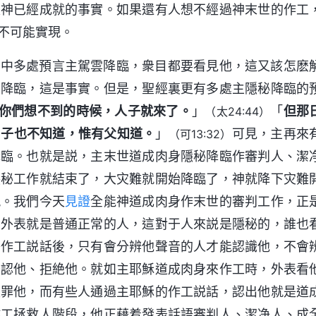
是神已經成就的事實。如果還有人想不經過神末世的作工
不可能實現。
經中多處預言主駕雲降臨，衆目都要看見他，這又該怎麽
雲降臨，這是事實。但是，聖經裏更有多處主隱秘降臨的
你們想不到的時候，人子就來了。
」
「
但那
（太24:44）
，子也不知道，惟有父知道。
」
可見，主再來
（可13:32）
降臨。也就是説，主末世道成肉身隱秘降臨作審判人、潔
隱秘工作就結束了，大灾難就開始降臨了，神就降下灾難
現。我們今天
見證
全能神道成肉身作末世的審判工作，正
，外表就是普通正常的人，這對于人來説是隱秘的，誰也
子作工説話後，只有會分辨他聲音的人才能認識他，不會
否認他、拒絶他。就如主耶穌道成肉身來作工時，外表看
定罪他，而有些人通過主耶穌的作工説話，認出他就是道
作工拯救人階段，他正藉着發表話語審判人、潔净人、成