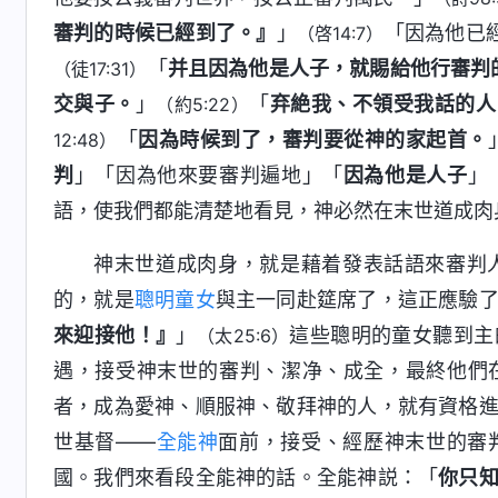
審判的時候已經到了。』
」
「因為他已
（啓14:7）
「
并且因為他是人子，就賜給他行審判
（徒17:31）
交與子。
」
「
弃絶我、不領受我話的人
（約5:22）
「
因為時候到了，審判要從神的家起首。
12:48）
判
」「因為他來要審判遍地」「
因為他是人子
」
語，使我們都能清楚地看見，神必然在末世道成肉
神末世道成肉身，就是藉着發表話語來審判
的，就是
聰明童女
與主一同赴筵席了，這正應驗
來迎接他！』
」
這些聰明的童女聽到主
（太25:6）
遇，接受神末世的審判、潔净、成全，最終他們
者，成為愛神、順服神、敬拜神的人，就有資格
世基督——
全能神
面前，接受、經歷神末世的審
國。我們來看段全能神的話。全能神説：「
你只