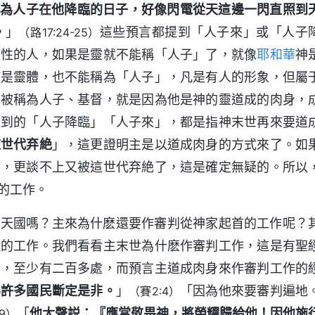
因為人子在他降臨的日子，好像閃電從天這邊一閃直照到
。
」
這些預言都提到「人子來」或「人子
（路17:24-25）
人性的人，如果是靈就不能稱「人子」了，就像
耶和華
神
使是靈體，也不能稱為「人子」，凡是有人的形象，但屬
穌
被稱為人子、基督，就是因為他是神的靈道成的肉身，
提到的「人子降臨」「人子來」，都是指神末世再來要道
這世代弃絶
」，這更證明主是以道成肉身的方式來了。如
苦，更談不上又被這世代弃絶了，這是確定無疑的。所以
的工作。
進天國嗎？主來為什麽還要作審判從神家起首的工作呢？
徒的工作。我們看看主末世為什麽作審判工作，這是有聖
多，至少有二百多處，而預言主道成肉身來作審判工作的
為許多國民斷定是非。
」
「因為他來要審判遍地
（賽2:4）
「
他大聲説：『應當敬畏神，將榮耀歸給他！因他施
:9）