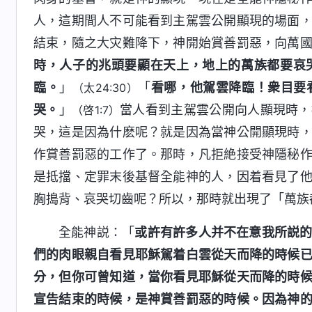
人，這期間人不可能看到主駕雲公開顯現的場面
結束，隨之大灾難降下，神開始賞善罰惡，向萬
時，人子的兆頭要顯在天上，地上的萬族都要哀
臨。
」
「
看哪，他駕雲降臨！衆目要
（太24:30）
哭。
」
當人看到主駕雲公開向人顯現時，
（啓1:7）
哭，這是因為什麽呢？就是因為當神公開顯現時
作賞善罰惡的工作了。那時，凡拒絶接受神隱秘
是抵擋、定罪末後基督全能神的人，因着看見了
胸搗背、哀哭切齒呢？所以，那時就出現了「萬族
全能神説：「
或許有許多人并不在意我所説
們的肉眼親自看見耶穌駕着白雲從天而降的時候
分，但你可曾知道，當你看見耶穌從天而降的時
宣告結束的時候，是神賞善罰惡的時候。因為神