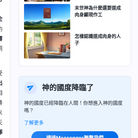
末世神為什麽還要道成
」
肉身顯現作工
全
約
怎樣認識道成肉身的人
審
子
詞
受
出
神的國度降臨了
相
勝
神的國度已經降臨在人間！你想進入神的國度
嗎？
末
天
了解更多
罪
通過Messenger聯繫我們