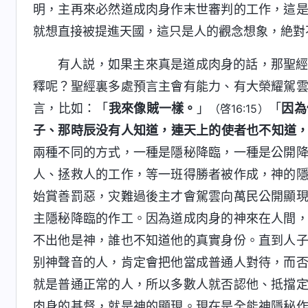
明，主再來必然道成肉身作末世審判的工作，這
就想直接被提進天國，這只是人的觀念想象，絶對
有人説，如果主來真是道成肉身的話，那聖
釋呢？聖經裏多處預言主會有能力、有大榮耀駕
言，比如：「
我來像賊一樣。
」
「
因為
（啓16:15）
子、那時辰没有人知道，連天上的使者也不知道
兩種不同的方式，一種是隱秘降臨，一種是公開
人、拯救人的工作，等一班得勝者被作成，神的
始賞善罰惡，灾難過後主才會駕雲向萬民公開顯
主隱秘降臨的作工。因為道成肉身的神來在人間
不出他是神，誰也不知道他的真實身份。直到人
别神聲音的人，肯定會把他當成普通人對待，而
就是普通正常的人，所以多數人就否認他、抵擋
肉身的基督，就是神的顯現。現在是全能神隱秘