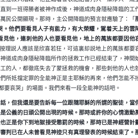
，直到一班得勝者被神作成後，神道成肉身隱秘降臨的工
國萬民公開顯現。那時，主公開降臨的預言就應驗了：「
哭。他們要看見人子有能力，有大榮耀，駕着天上的雲
看見他，連刺他的人也要看見他，地上的萬族都要因他
按理説人應該是欣喜若狂，可這裏却説地上的萬族都要
，神道成肉身隱秘降臨所作的拯救工作已經結束了，神開
作工的人，都徹底失去了蒙拯救的機會，那些刺他的人也
他們所抵擋定罪的全能神正是主耶穌的再來，他們怎能不
都要哀哭」的場面。我們來看一段全能神的話吧。
的話，但我還是要告訴每一位跟隨耶穌的所謂的聖徒，當
已是公義的日頭公開出現的時候。那時或許你的心情激動
候也正是你下到地獄接受懲罰的時候，那時已是神經營計
的審判已在人未曾看見神迹只有真理發表的時候結束了。