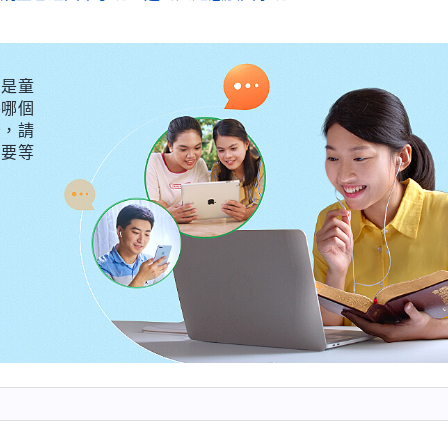
是童
外哪個
守，請
不要等