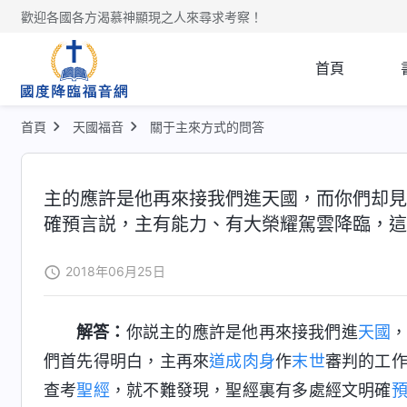
歡迎各國各方渴慕神顯現之人來尋求考察！
首頁
首頁
天國福音
關于主來方式的問答
主的應許是他再來接我們進天國，而你們却見
確預言説，主有能力、有大榮耀駕雲降臨，這
2018年06月25日
解答：
你説主的應許是他再來接我們進
天國
們首先得明白，主再來
道成肉身
作
末世
審判的工
查考
聖經
，就不難發現，聖經裏有多處經文明確