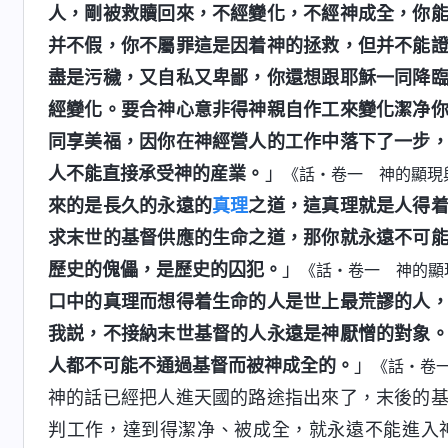
人，剛被救贖回來，不經變化，不經神成全，你
并不假，你不屬罪這是因着神的拯救，但并不能
盡是污穢，又自私又卑鄙，你還想跟耶穌一同降
經變化。要合神心意非得神親自作工來變化潔净
同享美福，因你在神經營人的工作中落下了一步
人不能直接承受神的産業。
」
《話・卷一 神的顯現
來的是長久的永遠的
真理
之道，這真理就是人得
求末世的基督供應的生命之道，那你就永遠不可
歷史的傀儡，是歷史的囚犯。
」
《話・卷一 神的顯
口中的真理而想得着生命的人是世上最荒謬的人
我説，不接納末世基督的人永遠是神厭憎的對象
人都不可能不通過基督而被神成全的。
」
《話・卷
神的話已經把人進天國的路途指出來了，末後的
判工作，達到得潔净、被成全，就永遠不能進入