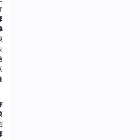
作
那
降
哀
哀
始
就
捶
你
萬
劃
那