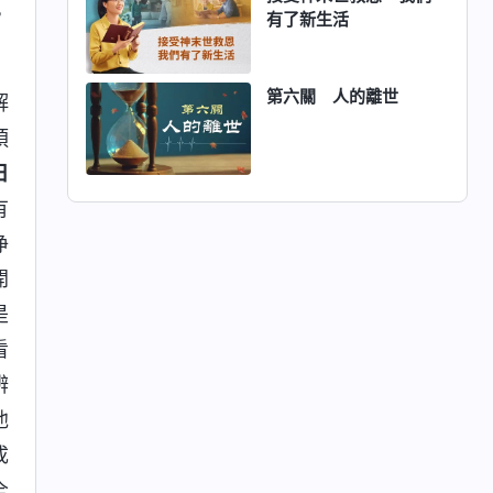
，
有了新生活
第六關 人的離世
解
預
日
有
净
開
是
看
辨
他
成
全