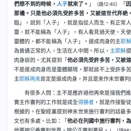
們想不到的時候，
人子
就來了。
」
「
（路12:40）
那邊。只是他必須先受許多苦，又被這世代弃絶
臨」，説到「人子」，就是指從人而生、有正常
靈，就不能稱為「人子」，有人看見過天使，天
靈體的，都不能稱為「人子」。道成肉身的主
耶
為普通正常的人，生活在人中間。所以，
主耶穌
肉身説的。尤其提到「
他必須先受許多苦，又被
不是道成肉身而是靈體顯現，那就談不上受許多
主
耶穌再來
肯定是道成肉身，并且是來作末世審判
有很多人問：主不是應許過他再來是接我們
實主作審判的工作就是成全
得勝者
，就是作接聖
根據的。在聖經裏提到神末世來施行審判的話最
文也有多處。比如：「
他必在列國中施行審判，
他要按公義審判世界，按公正審判萬民。」
（詩98