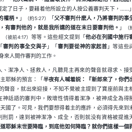
經定了日子，要藉着他所設立的人按公義審判天下，……
的權柄。
」
「
父不審判什麽人，乃將審判的事
（約5:27）
，有審判他的，就是我所講的道在末日要審判他。
」
（
」
等等。這些經文提到「
他必在列國中施行
（彼前4:17）
「
審判的事全交與子
」「
審判要從神的家起首
」等這些
身來人間作審判的工作。
人、潔净人、拯救人，凡聽見主再來的聲音就尋求、接
了主耶穌的預言：「
半夜有人喊着説：『新郎來了，你們
的聲音，就出來迎接，不知不覺被主提到了寶座前與主
在神話語的審判中，敗壞性情得着潔净，被神成全為得
進天國了。可見，我們要想得着主的應許，必須得先來到
判刑罰，達到被神潔净、成全，否則就没有資格被提進
知道耶穌末世要降臨，到底他如何降臨？就你們這樣一個