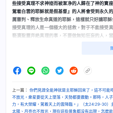
些接受真理不求神迹而被潔净的人歸在了神的寶
駕着白雲的耶穌就是假基督』的人將會受到永久
厲審判、釋放生命真道的耶穌，這樣就只好讓耶穌
接受真理的人是一個極大的拯救，對于不能接受
褻瀆聖靈弃絶真理的事，不要做無知狂妄的人，
處。
」
《話・卷一 神的顯現與作工・當你看見耶穌靈
從全能神的話中我們看到，神末世道成肉身
經營計劃中千載難逢的神成全人的機會，凡是接
人。如果人不知珍惜這千載難逢的機會，錯過了神
上一篇：
你們見證全能神就是主耶穌回來了，這不可能
不放光，衆星要從天上墜落，天勢都要震動。那時，人子
力，有大榮耀，駕着天上的雲降臨。」（太24:29-3
太陽、月亮也不放光，現在這些景象都没有出現，怎麽能