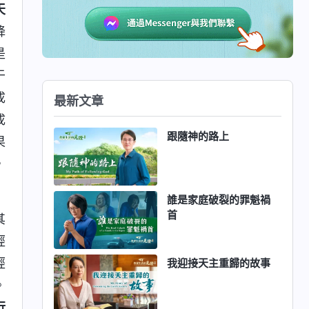
天
降
是
于
成
最新文章
成
跟隨神的路上
果
，
誰是家庭破裂的罪魁禍
首
其
經
經
我迎接天主重歸的故事
。
行