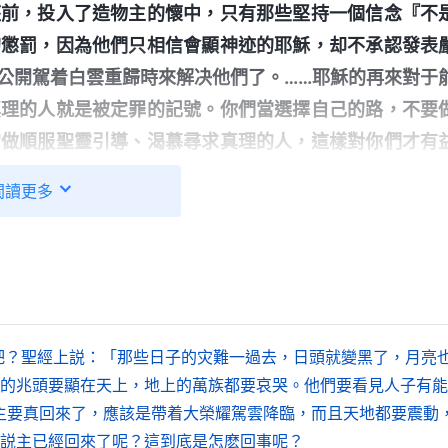
座前，投入了造物主的懷中，只有那些堅持一個信念『不
的懲罰，因為他們只相信會顯神迹的耶穌，却不承認發表
公開駕着白雲重歸時來解决他們了。……耶穌的再來對于
真理的人就是被定罪的記號。你們當選擇自己的路，不要
當做順服聖靈引導、渴慕尋求真理的人，這樣對你們才有
體的時候已是神重新更换天地的時候了》
閲讀更多
隱秘降臨作工是神成全人的最關鍵的工作，這也是神六千
受神隱秘作工被成全的都蒙神特殊的恩待，都是最有福
成全得勝者的工作，最後只能哀哭切齒、悔斷肝腸。
——電影劇本《敬虔的奥秘》
吧？聖經上説：「那些日子的灾難一過去，日頭就變黑了，月亮
的兆頭要顯在天上，地上的萬族都要哀哭。他們要看見人子有能
0）主要真回來了，應該是帶着大榮耀駕雲降臨，而且天地都要震動
説主已經回來了呢？這到底是怎麽回事呢？