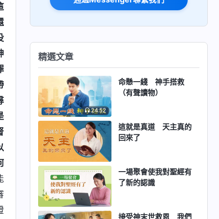
這
還
没
神
精選文章
罪
命懸一綫 神手搭救
帶
（有聲讀物）
尋
24:52
是
這就是真道 天主真的
督
回來了
以
何
一場聚會使我對聖經有
能
了新的認識
審
證
接受神末世救恩 我們