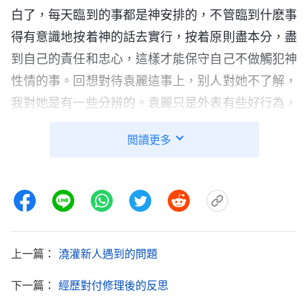
白了，每天臨到的事都是神安排的，不管臨到什麽事
得有意識地按着神的話去實行，按着原則盡本分，盡
到自己的責任和忠心，這樣才能保守自己不做觸犯神
性情的事。回想對待袁麗這事上，别人對她不了解，
我對她是有一些分辨的。袁麗只是外表有些好行為，
盡本分常常高舉顯露自己，臨到事不注重尋求真理學
閲讀更多
功課，活在是非對錯中，也不接受弟兄姊妹的指點對
付，讓她帶領弟兄姊妹那大家都得被坑害了。我明知
道袁麗不適合做帶領却不敢寫信反映她的問題，眼睁
睁地看着教會利益受損害，我哪有一點兒敬畏神的心
啊！看到自己對待教會工作的態度太輕慢了，根本没
上一篇：
澆灌新人遇到的問題
有盡到自己的責任和忠心，全是在維護自己的利益，
太没有人性了！我心裏很懊悔，也恨惡自己，我怎麽
下一篇：
經歷對付修理後的反思
就這麽自私呢？