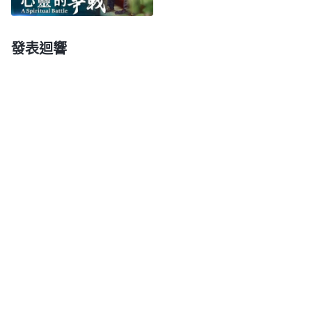
害。他只為保全自己，發現問題也置之不理，就是看
見别人作惡他也睁隻眼閉隻眼，只要不傷害他的利益
發表迴響
就行，不管别人怎麽做，好像跟他没有一點關係，絲
毫没有責任心，他的良心不起作用。就這些表現來
看，他有没有人性？没有良心理智的人就是没有人性
的人，没有良心理智的人都是惡人，都是衣冠禽獸，
什麽壞事都能做得出來。
」
《話・卷三
末世
基督座談
看了神的話我明白
紀要・盡好本分起碼得具備良心理智》
了，真正的人具備良心知覺，有辨别是非的能力，也
有喜愛正面事物的正義感，看到惡人打岔攪擾教會工
作能分辨出來及時地檢舉揭發，維護教會的利益不受
損害。不具備良心理智的人就是發現問題也置之不
理，只想着維護自己的利益，看見有人作惡打岔攪擾
教會工作也不管不問，没有絲毫的責任心。想到清源