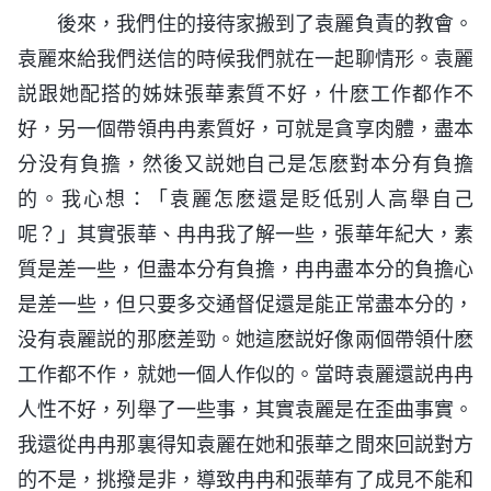
後來，我們住的接待家搬到了袁麗負責的教會。
袁麗來給我們送信的時候我們就在一起聊情形。袁麗
説跟她配搭的姊妹張華素質不好，什麽工作都作不
好，另一個帶領冉冉素質好，可就是貪享肉體，盡本
分没有負擔，然後又説她自己是怎麽對本分有負擔
的。我心想：「袁麗怎麽還是貶低别人高舉自己
呢？」其實張華、冉冉我了解一些，張華年紀大，素
質是差一些，但盡本分有負擔，冉冉盡本分的負擔心
是差一些，但只要多交通督促還是能正常盡本分的，
没有袁麗説的那麽差勁。她這麽説好像兩個帶領什麽
工作都不作，就她一個人作似的。當時袁麗還説冉冉
人性不好，列舉了一些事，其實袁麗是在歪曲事實。
我還從冉冉那裏得知袁麗在她和張華之間來回説對方
的不是，挑撥是非，導致冉冉和張華有了成見不能和