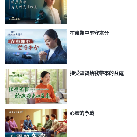
嗎？在這裏實行真理采取什麽做法了？
（能够揭發、
檢舉、制止。）
對了，這樣做就是實行真理了，你就
盡到了你的責任。臨到這類事，你按照你明白的真理
原則去做，這就是實行真理了，這就達到辦事有原則
在患難中堅守本分
了。但是，你如果不具備良心知覺，你看到惡人作惡
有知覺嗎？
（没有。）
没知覺的人會怎麽想？『他作
惡跟我有什麽關係？又没有傷害到我，我得罪他做什
麽？有這個必要嗎？對我有什麽好處呢？』這樣的人
接受監督給我帶來的益處
會不會揭發、檢舉、制止惡人作惡呢？絶對不會。他
明白真理都實行不出來，這類人有良心理智嗎？他没
有良心理智。為什麽這麽説呢？因為他明白真理却不
實行真理，這就是没有良心理智了，這就是悖逆神
心靈的争戰
了。他只注重保全自己的利益不受侵害，他不管教會
工作是否受虧損，也不管神選民的利益是否受到損