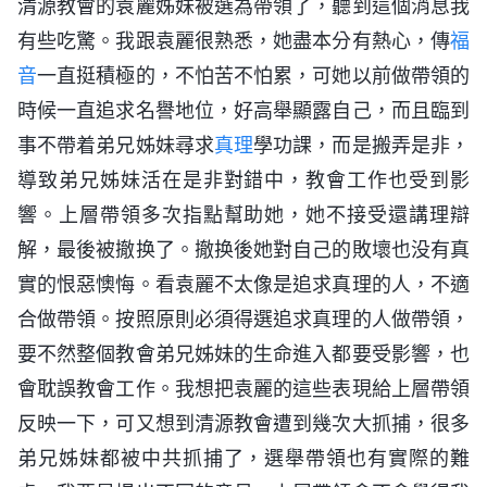
清源教會的袁麗姊妹被選為帶領了，聽到這個消息我
有些吃驚。我跟袁麗很熟悉，她盡本分有熱心，傳
福
音
一直挺積極的，不怕苦不怕累，可她以前做帶領的
時候一直追求名譽地位，好高舉顯露自己，而且臨到
事不帶着弟兄姊妹尋求
真理
學功課，而是搬弄是非，
導致弟兄姊妹活在是非對錯中，教會工作也受到影
響。上層帶領多次指點幫助她，她不接受還講理辯
解，最後被撤换了。撤换後她對自己的敗壞也没有真
實的恨惡懊悔。看袁麗不太像是追求真理的人，不適
合做帶領。按照原則必須得選追求真理的人做帶領，
要不然整個教會弟兄姊妹的生命進入都要受影響，也
會耽誤教會工作。我想把袁麗的這些表現給上層帶領
反映一下，可又想到清源教會遭到幾次大抓捕，很多
弟兄姊妹都被中共抓捕了，選舉帶領也有實際的難