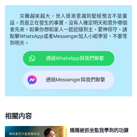
一天，我看到神的話：「
有良心知覺太寶貴了，
灾難越來越大，世人逐漸意識到聖經預言不是童
有辨别是非的能力太寶貴了，有喜愛正面事物的正義
話，而是正在發生的事實，没有人確定明天和意外哪個
會先來。如果你想和家人一起迎接到主，蒙神保守，請
感太寶貴了，這是正常人性裏最可取、最寶貴的三樣
點擊WhatsApp或者Messenger加入小組學習，不要等
東西，你具備這三樣肯定就能實行出真理了，就是具
到明天。
備一樣兩樣也能實行出一些真理。就説良心知覺這一
通過WhatsApp與我們聯繫
條，比如，臨到惡人打岔攪擾教會工作的事，你能不
能看出來？明顯的惡行你是不是能看出來？肯定能看
通過Messenger與我們聯繫
出來，惡人做壞事，好人做好事，一般人一眼就能看
出來。你如果具備良心知覺，你裏面是不是有感覺、
有看法？有看法、有感覺，這就具備了實行真理的一
個最基本的條件。你能看出來、能感覺到這是作惡，
相關内容
你能分辨出來，然後就揭露他，讓神選民分辨這事，
問題不就解决了嗎？這不就是實行真理、堅持原則了
媽媽被抓坐監我學到的功課