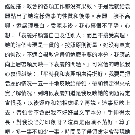
諧配搭，教會的各項工作都没有果效。于是我就給袁
麗點出了她這樣做事的性質和後果。袁麗一臉不高
興，還講理表白。袁麗走後，我心裏很不平静，心
想：「袁麗好顯露自己貶低别人，而且不接受真理，
她的這個表現是一貫的，按照原則衡量，她没有真實
的悔改，不適合盡教會帶領這麽重要的本分，我應該
向上層帶領反映一下袁麗的問題。」可寫信的時候我
心裏很糾結：「平時我和袁麗相處得挺好，我要是把
袁麗的情况一五一十地反映給帶領，帶領肯定得來核
實了解情况，到時候袁麗知道是我反映她的問題肯定
會恨我，以後還咋和她相處呢？再説，這事反映上
去，帶領會不會説我不好好盡文字本分，手伸得太
長，對我没啥好印象呀？這真是兩頭不落好，算了
吧，多一事不如少一事，時間長了帶領肯定會發現她