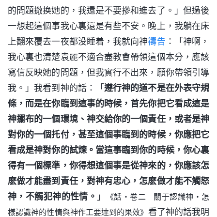
的問題撤换她的，我還是不要摻和進去了。」但過後
一想起這個事我心裏還是有些不安。晚上，我躺在床
上翻來覆去一夜都没睡着，我就向神
禱告
：「神啊，
我心裏也清楚袁麗不適合盡教會帶領這個本分，應該
寫信反映她的問題，但我實行不出來，願你帶領引導
我。」我看到神的話：「
遵行神的道不是在外表守規
條，而是在你臨到這事的時候，首先你把它看成這是
神擺布的一個環境、神交給你的一個責任，或者是神
對你的一個托付，甚至這個事臨到的時候，你應把它
看成是神對你的試煉。當這事臨到你的時候，你心裏
得有一個標準，你得想這個事是從神來的，你應該怎
麽做才能盡到責任，對神有忠心，怎麽做才能不觸怒
神，不觸犯神的性情。
」
《話・卷二 關于認識神・怎
看了神的話我明
樣認識神的性情與神作工要達到的果效》