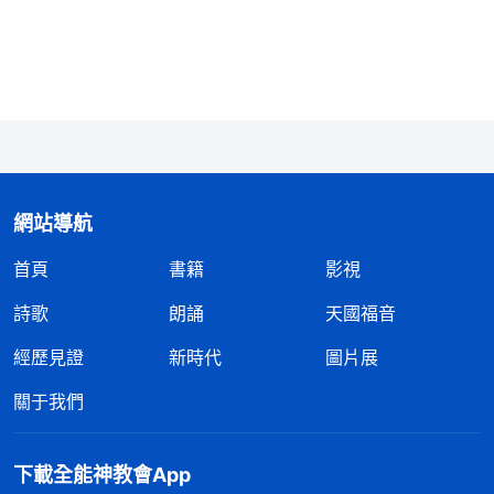
教會遭到幾次大抓捕，弟兄姊妹没有好的教會生活，
就盼着有個好帶領能在生命進入上得到一些幫助，可
我明知道袁麗不適合做帶領，就怕得罪人，怕袁麗對
我有成見，也怕帶領對我有不好的印象，揣着明白裝
糊塗，不敢反映袁麗的問題，眼睁睁地看着教會工作
受損害、弟兄姊妹的生命受虧損，我真的是太自私詭
詐了！以往我認為自己能在教會盡點本分，外表有些
網站導航
好行為，不做什麽明顯打岔教會工作的事，也算是有
首頁
書籍
影視
點人性，現在看到我連正常人該具備的良心理智都没
詩歌
朗誦
天國福音
有，哪配稱為人啊！如果我再不向神悔改肯定會被神
經歷見證
新時代
圖片展
恨惡淘汰。想到這些，我心裏很後悔自責，我就向神
禱告，願意實行真理盡到自己的本分。我想到神的
關于我們
話：「
當行一切對神的工作有益的事，不該做毁壞神
工作利益的事，當維護神的名、神的
見證
、神的工
下載全能神教會App