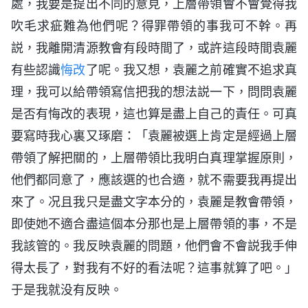
處，我要是提出不同的意見，上層帶領會不會覺得我
吹毛求疵難為他們呢？得罪帶領的事我可不幹。再
説，我離開清源教會有段時間了，或許這段時間袁麗
有些認識
悔改
了呢。我又想，袁麗之前確實不追求真
理，我可以給帶領寫信把我的想法説一下，問問袁麗
是否有悔改的表現，這也算是盡上自己的責任。可真
要寫時我心裏又琢磨：「袁麗被選上肯定是經過上層
帶領了解把關的，上層帶領比我明白真理掌握原則，
他們都同意了，應該選的也合適，就不需要我再提出
來了。况且我只是盡文字本分的，袁麗是教會帶領，
即使她不適合盡這個本分那也是上層帶領的事，不是
我該管的。我反映袁麗的問題，他們會不會説我手伸
得太長了，對我有不好的看法呢？這事就算了吧。」
于是我就没有反映。