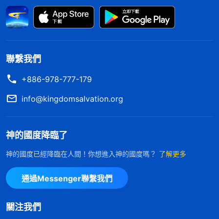
作。
」
《話・卷三 末世基督座談紀要・關于國度時代的
「
只要是關係到神家利益的事、關係到神家工
行政》
作的事、關係到神名的事，你都應該維護，都應該盡
到責任。每一個人都有這個責任，都有這個義務，這
聯繫我們
是你們當做的。
」
《話・卷三 末世基督座談紀要・關于
+886-978-777-179
神的話讓我明白，臨到事得先放下自
國度時代的行政》
己的利益以教會工作為重，看到教會有不合原則的事
info@kingdomsalvation.org
出現損害了教會的利益得盡到自己的責任，堅持原則
維護教會工作，這才是神家中的一員，能讓神認可。
神的國度降臨了
如果怕得罪人就不管不問，這不是維護教會工作，是
神的國度已經降臨在人間！你想進入神的國度嗎？
了解更多
得罪神的事。後來我就給帶領去信反映了袁麗的問
題，帶領也安排人來核實。經了解發現袁麗一貫高舉
通過Messenger聯繫我們
顯露自己，臨到事不從神的話看事，活在是非對錯
中，還在弟兄姊妹中間挑撥，對教會工作形成打岔攪
關注我們