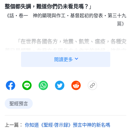
整個都失調，難道你們仍未看見嗎？
」
《話・卷一 神的顯現與作工・基督起初的發表・第三十九
篇》
「
在世界各國各方，地震、飢荒、瘟疫，各種灾
荒已是頻繁，在我在各國各方大作工的時候，這些灾
閲讀更多
荒會比創世以來的任何時候都嚴重地發起的，這是我
對萬民開始審判的起頭……
」
《話・卷一 神的顯現與作工・基督起初的發表・第九十二
篇》
聖經預言
「
在不知不覺當中，世界各國形勢越來越緊張，
一天比一天崩潰，一天比一天混亂，各國的首腦都想
着争奪最後的權勢。真没想到，我的刑罰已臨到了他
上一篇：
你知道《聖經·啓示録》預言中神的新名嗎