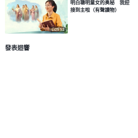
明白聰明童女的奥秘 我迎
我日的到來！
」
接到主啦（有聲讀物）
《話・卷一 神的顯現與作工・神向全宇的説話・第二十七
篇》
25:52
發表迴響