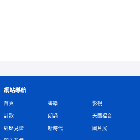
網站導航
首頁
書籍
影視
詩歌
朗誦
天國福音
經歷見證
新時代
圖片展