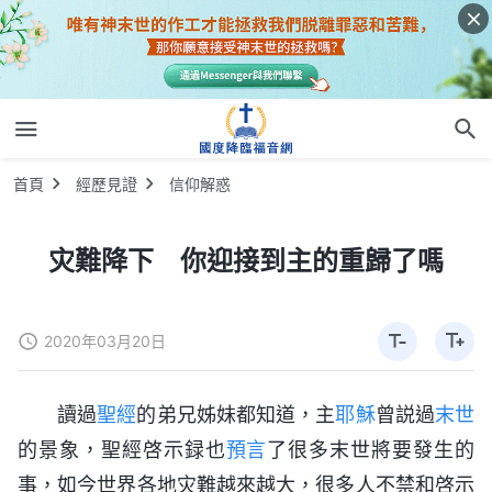
首頁
經歷見證
信仰解惑
灾難降下 你迎接到主的重歸了嗎
2020年03月20日
讀過
聖經
的弟兄姊妹都知道，主
耶穌
曾説過
末世
的景象，聖經啓示録也
預言
了很多末世將要發生的
事，如今世界各地灾難越來越大，很多人不禁和啓示