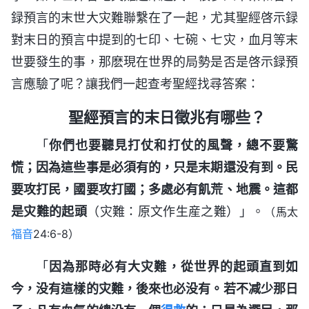
録預言的末世大灾難聯繫在了一起，尤其聖經啓示録
對末日的預言中提到的七印、七碗、七灾，血月等末
世要發生的事，那麽現在世界的局勢是否是啓示録預
言應驗了呢？讓我們一起查考聖經找尋答案：
聖經預言的末日徵兆有哪些？
「
你們也要聽見打仗和打仗的風聲，總不要驚
慌；因為這些事是必須有的，只是末期還没有到。民
要攻打民，國要攻打國；多處必有飢荒、地震。這都
是灾難的起頭
（灾難：原文作生産之難）」。
（馬太
福音
24:6-8）
「
因為那時必有大灾難，從世界的起頭直到如
今，没有這樣的灾難，後來也必没有。若不减少那日