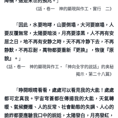
降禍，這是末世的預兆。
」
《話・卷一 神的顯現與作工・實行 二》
「
因此，水要咆哮，山要倒塌，大河要崩塌，人
要反覆無常，太陽要暗淡，月亮要漆黑，人不再有安
居之日，地不再有安静之時，天不再冷静下去，不再
静默，不再忍耐，萬物都要重新『更换』，恢復『原
貌』。
」
《話・卷一 神的顯現與作工・「神向全宇的説話」的奥秘
揭示・第二十八篇》
「
睁開眼睛看看，處處可以看見我的大能！處處
都可定真我。宇宙穹蒼都在傳揚我的大能，天氣轉
暖、氣候變遷、人的反常、社會動態的失調、人心的
詭詐都要應驗我口中的説話，太陽發白，月亮發紅，