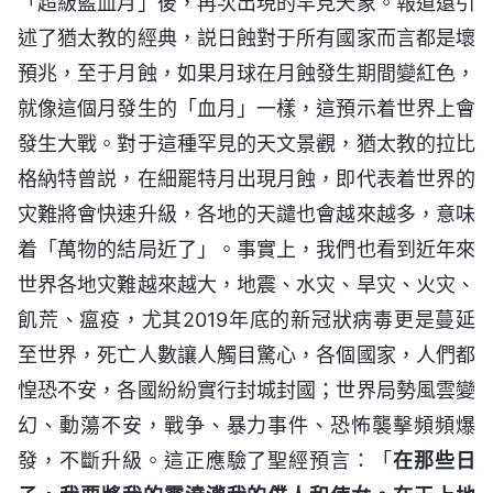
「超級藍血月」後，再次出現的罕見天象。報道還引
述了猶太教的經典，説日蝕對于所有國家而言都是壞
預兆，至于月蝕，如果月球在月蝕發生期間變紅色，
就像這個月發生的「血月」一樣，這預示着世界上會
發生大戰。對于這種罕見的天文景觀，猶太教的拉比
格納特曾説，在細罷特月出現月蝕，即代表着世界的
灾難將會快速升級，各地的天譴也會越來越多，意味
着「萬物的結局近了」。事實上，我們也看到近年來
世界各地灾難越來越大，地震、水灾、旱灾、火灾、
飢荒、瘟疫，尤其2019年底的新冠狀病毒更是蔓延
至世界，死亡人數讓人觸目驚心，各個國家，人們都
惶恐不安，各國紛紛實行封城封國；世界局勢風雲變
幻、動蕩不安，戰争、暴力事件、恐怖襲擊頻頻爆
發，不斷升級。這正應驗了聖經預言：「
在那些日