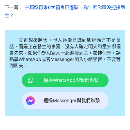
們……
」
下一篇：
主耶穌再來6大預言已應驗，為什麽你還没迎接到
《話・卷一 神的顯現與作工・基督起初的發表・第八十二
主？
篇》
「
如今，在列國之間我正作着我要成就的工作，
灾難越來越大，世人逐漸意識到聖經預言不是童
我運行在所有的人之間，作着所有在計劃中的工作，
話，而是正在發生的事實，没有人確定明天和意外哪個
會先來。如果你想和家人一起迎接到主，蒙神保守，請
人都按着我意在『分裂』着各國。地上之人都在注目
點擊WhatsApp或者Messenger加入小組學習，不要等
着自己的歸宿，因為日子的確近了，天使在吹號了，
到明天。
不再耽延時日，萬物都隨之而歡然起舞了。誰能將我
通過WhatsApp與我們聯繫
的日子隨便延長呢？難道是在地之人嗎？難道是在天
之星嗎？是天使嗎？當我發聲開始拯救以色列民之
通過Messenger與我們聯繫
時，我的日子在逼迫着全人類，人都害怕以色列復
國，當復國之日，正是我得榮之日，也是萬物更新變
化之日。因着公義的審判即將面向全宇，所以人都膽
怯害怕，因在人間不曾聽説有公義。當公義的日頭出