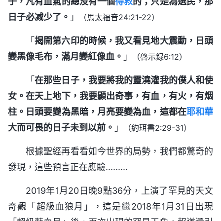
子，凡有血氣的總没有一個
得救
的；只是為選民，那
日子必减少了。
」
（馬太福音24:21-22）
「
揭開第六印的時候，我又看見地大震動，日頭
變黑像毛布，滿月變紅像血。
」
（啓示録6:12）
「
在那些日子，我要將我的靈澆灌我的僕人和使
女。在天上地下，我要顯出奇事，有血，有火，有烟
柱。日頭要變為黑暗，月亮要變為血，這都在
耶和華
大而可畏的日子未到以前。
」
（約珥書2:29-31）
根據聖經再看看如今世界的局勢，我們都驚奇的
發現，這些預言正在應驗.........
2019年1月20日晚9點36分，上演了罕見的天文
奇觀「超級血狼月」，這是繼2018年1月31日出現