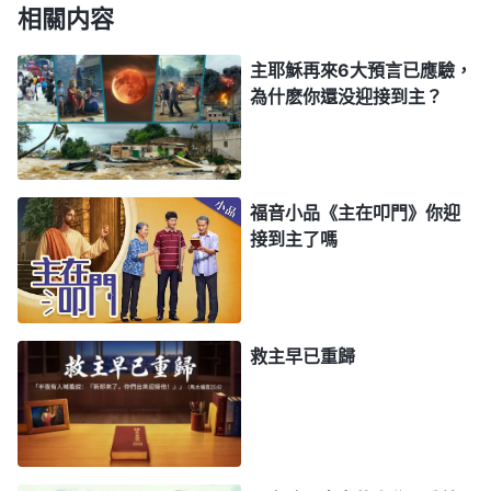
相關内容
現之時，東方便被照亮，之後照亮全宇，臨及所有的
人，人若真行出我的公義，怎能害怕呢？我民都在等
主耶穌再來6大預言已應驗，
為什麽你還没迎接到主？
待着我日的到來，都在盼望着我日的臨及，等待着我
以公義的日頭來報應全人類，來安排人類的『歸
宿』。我的國度在全宇之上成形，我的寶座在億萬民
心中占據，因着天使的配合，我的大功即將告成。所
福音小品《主在叩門》你迎
接到主了嗎
有的衆子、子民都在迫不及待地等着我的歸來，盼望
我能與其同相聚，從此再不分離。在我國中的衆民，
怎能不因我的同在而互相奔走慶幸呢？這難道是無代
價的相聚嗎？我在所有人的眼中被看為尊貴，在所有
救主早已重歸
人的話中被傳揚，當我歸來之時，我更要征服一切的
敵勢力。時候到了！我要展開我的工作，我要在人中
間作王掌權！我要歸來！我要離去！這是人所盼、是
人所望，我要讓所有的人都看見我日的到來，都喜迎