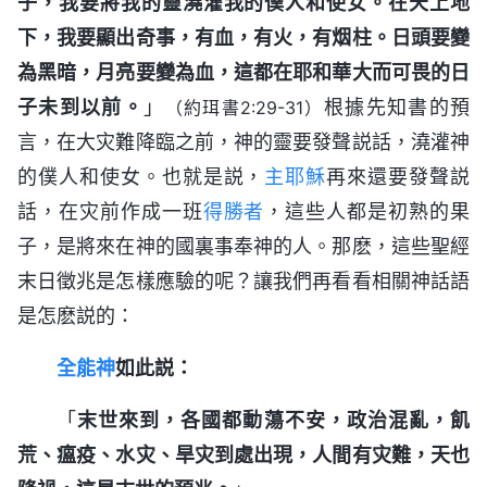
子，我要將我的靈澆灌我的僕人和使女。在天上地
下，我要顯出奇事，有血，有火，有烟柱。日頭要變
為黑暗，月亮要變為血，這都在耶和華大而可畏的日
子未到以前。
」
根據先知書的預
（約珥書2:29-31）
言，在大灾難降臨之前，神的靈要發聲説話，澆灌神
的僕人和使女。也就是説，
主耶穌
再來還要發聲説
話，在灾前作成一班
得勝者
，這些人都是初熟的果
子，是將來在神的國裏事奉神的人。那麽，這些聖經
末日徵兆是怎樣應驗的呢？讓我們再看看相關神話語
是怎麽説的：
全能神
如此説：
「
末世來到，各國都動蕩不安，政治混亂，飢
荒、瘟疫、水灾、旱灾到處出現，人間有灾難，天也