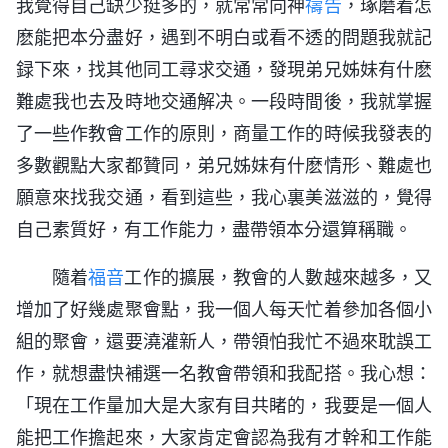
我覺得自己缺少挺多的，就常常向神
禱告
，琢磨着怎
麽能把本分盡好，遇到不明白或看不透的問題我就記
録下來，找其他同工尋求交通，發現弟兄姊妹有什麽
難處我也去及時地交通解决。一段時間後，我就掌握
了一些作教會工作的原則，商量工作的時候我發表的
多數觀點大家都贊同，弟兄姊妹有什麽情形、難處也
願意來找我交通，看到這些，我心裏美滋滋的，覺得
自己素質好，有工作能力，盡帶領本分還算稱職。
隨着
福音
工作的擴展，教會的人數越來越多，又
增加了好幾處聚會點，我一個人每天忙着參加各個小
組的聚會，還要澆灌新人，帶領怕我忙不過來耽誤工
作，就想盡快補選一名教會帶領和我配搭。我心想：
「現在工作量加大是大家有目共睹的，我要是一個人
能把工作擔起來，大家肯定會認為我有才幹和工作能