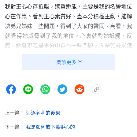
我對王心心存抵觸，嫉賢妒能，主要是我的名譽地位
心在作祟。看到王心素質好、盡本分積極主動，能解
决弟兄姊妹一些問題，得到了大家的贊同、高看，我
就覺得她威脅到了我的地位，心裏就對她抵觸、反
感。她發現我盡本分中存在一些問題，向帶領尋求怎
麽解决時，我對她的成見、怨恨就更大了，覺得她不
閲讀更多
僅搶了我的風頭，還在帶領面前揭我的短，就在心裏
跟她較勁。看到她在工作上提出一些合理建議時，我
也不想搭理，弟兄姊妹有問題，她解决不了，我還在
一旁看笑話，變相地拆台，導致聚會没有達到果效。
我被名譽地位沖昏了頭腦，考慮的都是我個人的利
上一篇：
追逐名利的後果
益，絲毫不維護神家工作，我真是太自私卑鄙了，流
露的就是惡毒的撒但性情，真是讓神厭憎啊！
下一篇：
我是如何放下嫉妒心的