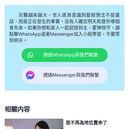
後來，我看到神的話説：「
本來弟兄姊妹在一起
配搭就是互相取長補短的過程，你用你的長處彌補他
灾難越來越大，世人逐漸意識到聖經預言不是童
的短處，他用他的長處又彌補你的不足，這就叫取長
話，而是正在發生的事實，没有人確定明天和意外哪個
會先來。如果你想和家人一起迎接到主，蒙神保守，請
補短、和諧配搭。只有和諧配搭，人在神面前才蒙祝
點擊WhatsApp或者Messenger加入小組學習，不要等
福，越經歷越有實際，道路越走越光明，心裏越來越
到明天。
踏實。
」
《話・卷三 末世基督座談紀要・談談和諧配
通過WhatsApp與我們聯繫
「
什麽叫配搭？有事得能互相商量，發表觀點、
搭》
看法，互相補足、互相監督，還有互相尋求、互相諮
通過Messenger與我們聯繫
詢、互相提示，這才是和諧的配搭。
」
《話・卷四
從神的話中我認識到，配
揭示敵基督・第八條（一）》
搭并不像我認為的只是找個人分攤工作，更不是我競
争、攀比的對象，最主要的是能在盡本分的過程中起
相關内容
到互相補足、提示、監督的作用。想想王心和我配搭
後，她發現了不少工作當中我没有意識到的細節問
我不再為地位賣命了