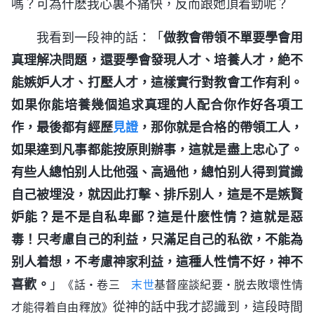
嗎？可為什麽我心裏不痛快，反而跟她頂着勁呢？
我看到一段神的話：「
做教會帶領不單要學會用
真理解决問題，還要學會發現人才、培養人才，絶不
能嫉妒人才、打壓人才，這樣實行對教會工作有利。
如果你能培養幾個追求真理的人配合你作好各項工
作，最後都有經歷
見證
，那你就是合格的帶領工人，
如果達到凡事都能按原則辦事，這就是盡上忠心了。
有些人總怕别人比他强、高過他，總怕别人得到賞識
自己被埋没，就因此打擊、排斥别人，這是不是嫉賢
妒能？是不是自私卑鄙？這是什麽性情？這就是惡
毒！只考慮自己的利益，只滿足自己的私欲，不能為
别人着想，不考慮神家利益，這種人性情不好，神不
喜歡。
」
《話・卷三
末世
基督座談紀要・脱去敗壞性情
從神的話中我才認識到，這段時間
才能得着自由釋放》