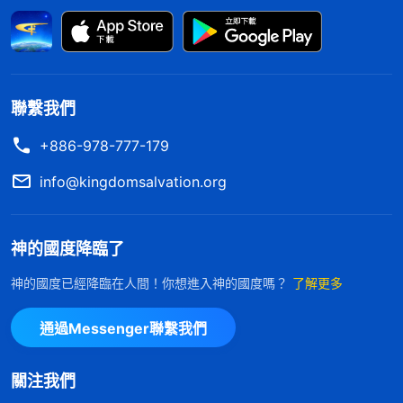
在不願意和王心配搭，甚至還故意不帶她去聚會點，
還找藉口想把她排斥走，這是讓神厭憎的，我這麽做
太没人性，純屬撒但性情，如果再不
悔改
，遲早會因
着觸犯神的性情被取締盡本分的資格。想到這兒，我
聯繫我們
心裏有些害怕。那天晚上，我翻來覆去怎麽也睡不
+886-978-777-179
着，就想，「我明知道和諧配搭是神的要求，對教會
info@kingdomsalvation.org
工作有利，對弟兄姊妹的生命進入也有益處，可我却
想盡辦法把王心支走，這屬于什麽問題呢？到底是受
神的國度降臨了
什麽性情支配？」我就向神禱告，求神開啓我能認識
自己。
神的國度已經降臨在人間！你想進入神的國度嗎？
了解更多
一天，我看到一段神的話：「
敵基督把神家的利
通過Messenger聯繫我們
益、教會的利益都據為己有，當作私有財産，都要歸
他掌控，不容許别人插手，他作教會工作時考慮的只
關注我們