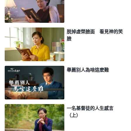
題，而且她交通真理有亮光，能解决一些實際的難
處、問題，這對教會工作有益處呀。她發現問題能主
動向帶領尋求解决，這是有負擔的表現，是為了維護
神家工作，可我却抵觸反感，這不是明擺着跟真理、
脱掉虚榮臉面 看見神的笑
臉
跟正面事物唱反調嗎？再想想，要不是王心發現我安
排人員不合適及時地制止，就給教會工作帶來虧損
了，我也會留下一些過犯。王心能把問題提出來，也
能促使我反省自己，以後盡本分得多用點心、多尋求
舉薦别人為啥這麽難
原則，這對我也是幫助、補足啊。之後，再和王心配
搭時，我流露嫉妒她的想法，我就有意識地禱告神、
背叛自己，心裏就能放下一些了，也没那麽難受了。
她再提出一些合理建議時，我就和她配搭一起去落
一名基督徒的人生感言
實，這麽實行心裏感到坦蕩了些。
（上）
一段時間後，我看到幾個弟兄姊妹有難處都去找