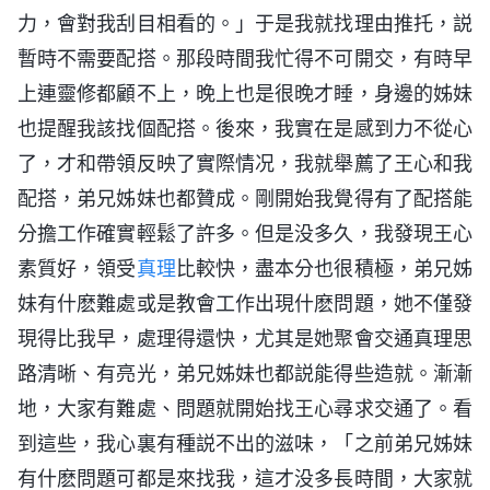
力，會對我刮目相看的。」于是我就找理由推托，説
暫時不需要配搭。那段時間我忙得不可開交，有時早
上連靈修都顧不上，晚上也是很晚才睡，身邊的姊妹
也提醒我該找個配搭。後來，我實在是感到力不從心
了，才和帶領反映了實際情况，我就舉薦了王心和我
配搭，弟兄姊妹也都贊成。剛開始我覺得有了配搭能
分擔工作確實輕鬆了許多。但是没多久，我發現王心
素質好，領受
真理
比較快，盡本分也很積極，弟兄姊
妹有什麽難處或是教會工作出現什麽問題，她不僅發
現得比我早，處理得還快，尤其是她聚會交通真理思
路清晰、有亮光，弟兄姊妹也都説能得些造就。漸漸
地，大家有難處、問題就開始找王心尋求交通了。看
到這些，我心裏有種説不出的滋味，「之前弟兄姊妹
有什麽問題可都是來找我，這才没多長時間，大家就