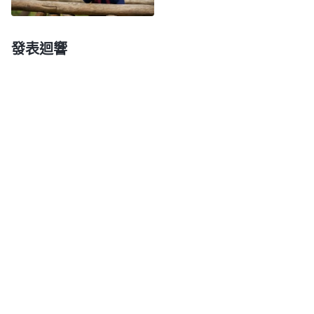
王心尋求交通，我心裏又不是滋味了，「明明是兩個
人負責，怎麽只找她不找我呢？難道我就這麽差勁
發表迴響
嗎？」我知道這種想法不對，可我還是身不由己地這
麽想。後來，我負責澆灌的新人越來越多，又新劃分
了幾個聚會小組，我應該帶王心去的，可想到她要是
去了，以後這幾個組的弟兄姊妹有問題也都找她了，
我就没有帶她去。那幾天，我心裏就像揣了隻兔子一
樣忐忑不安。可我并没有静下心來反省自己不安的根
源。一天，帶領無意當中提到王心比較年輕，以往盡
本分有點毛躁，不够穩重。聽後，我有些得意，原來
帶領對她的評價也不是很高嘛，我就添油加醋地説：
「我看她盡本分愛出風頭，有些顯露自己。」隨後，
我又聽説另一處教會缺少一名教會帶領，帶領在考慮
要不要從我們這邊調過去一個人，我心想：「要是讓