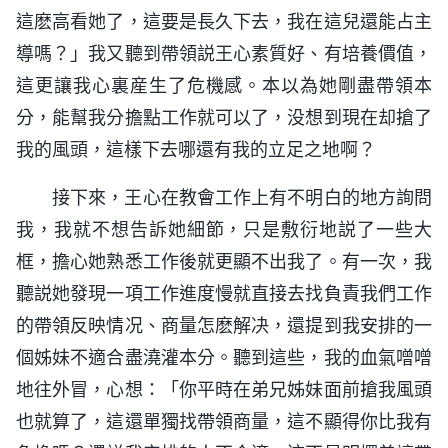
這麽高看她了，這要是長久下去，我在這兒還能占主
導嗎？」我又聽到帶領説王心素質好、有培養價值，
這更讓我心裏産生了危機感。本以為她剛盡帶領本
分，能幫我分擔點工作就可以了，没想到現在却搶了
我的風頭，這樣下去哪還有我的立足之地啊？
接下來，王心在教會工作上有不明白的地方詢問
我，我就不想告訴她細節，只是敷衍地説了一些大
框，擔心她熟悉工作後就更顯不出我了。有一次，我
聽説她發現一項工作進度慢就直接去找負責我們工作
的帶領反映情况、商量怎麽解决，還提到我安排的一
個姊妹不適合盡澆灌本分。聽到這些，我的血氣噌噌
地往外冒，心想：「你平時在弟兄姊妹面前搶我風頭
也就算了，這還單獨找帶領商量，這不顯得你比我有