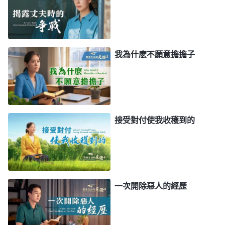
感做事只能讓我抵擋神、背叛神。我對自己的行為感
到特别自責，也恨自己活在情感裏不維護教會工作，
我就向神
禱告
：「神哪！我不願再憑情感做事了，我
我為什麽不願意擔擔子
得按着原則實行維護教會工作，願你帶領我能實行真
理。」之後我就跟配搭的姊妹商量把楊光撤换了，心
裏才踏實一些。
後來，我看了神揭示知恩圖報這個傳統思想的話
接受對付使我收穫到的
語，對自己的情形又有了一些認識。神説：「
知恩圖
報是中國傳統文化中很典型的評判人德行好壞的一方
面標準。衡量一個人人性好不好、德行怎麽樣，其中
一條標準就是看他接受了人的恩惠、幫助之後有没有
一次開除惡人的經歷
還報，是不是一個能知恩圖報的人。在中國傳統文化
中，或者在人類的傳統文化中，人都把知恩圖報當成