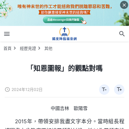
首頁
經歷見證
其他
「知恩圖報」的觀點對嗎
2024年12月02日
中國吉林 歐陽雪
2015年，帶領安排我盡文字本分。當時組長程