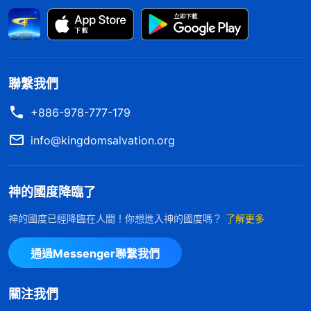
了神的話我才知道，我總是顧念楊光對我的恩情不撤
换她就是受傳統文化「知恩圖報」這一思想的捆綁。
在我很小的時候，我就經常聽我姥姥説做人得懂得感
恩、得知恩圖報，要是不知道報恩那就是白眼狼，没
聯繫我們
人願意跟你交往。我媽就是這樣做人。記得我弟弟生
+886-978-777-179
病時花光了家裏所有的積蓄，村裏的人都集資幫助我
家，我媽就記住了人家的恩情，每年到秋收時就抓緊
info@kingdomsalvation.org
把我家的活兒幹完好去幫别人家幹，村裏的人也都説
我媽人性好值得交往。那時我媽就常跟我説，咱們有
神的國度降臨了
難處時人家幫咱了，咱們得知道感恩，遇到誰有什麽
神的國度已經降臨在人間！你想進入神的國度嗎？
了解更多
難處就伸手幫幫，可不能没良心。漸漸地耳濡目染，
我也認為懂得知恩圖報的人才是好人，要是一個人不
通過Messenger聯繫我們
懂得報恩那這個人就没良心，不值得交往。
信神
後，
我盡本分有難處消極軟弱時楊光多次幫助扶持我，我
關注我們