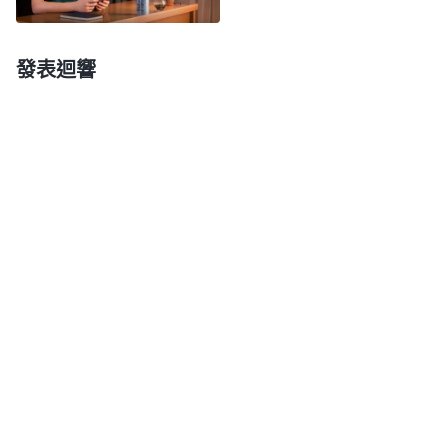
衡量人德行的一個重要標準。一個人如果不懂得知恩
圖報，是個忘恩負義的人，那這個人就被人看為是没
發表迴響
有良心，不值得交往，應該被衆人鄙視、唾弃或者弃
絶的人；一個人如果懂得知恩圖報，就是接受了别人
的恩惠、幫助之後能不忘恩，還力所能及地用自己的
方式去還報對方，那這個人就被看為是有良心、有人
性的人。如果一個人接受了别人的好處、幫助之後，
他不知道報恩，或者只説了一聲『謝謝』表示一點感
激，之後就再没有什麽表示了，施恩的那個人會怎麽
想？心裏是不是會覺得不舒服？是不是會想，『這個
人不值得幫助，他不是什麽好東西，我給他那麽多幫
助，他居然是這樣的反應，真是没良心、没人性，不
值得交往』？那以後再碰到這類人他還會幫助嗎？起
碼不想幫助了。你們如果遇到這類情况，是不是就會