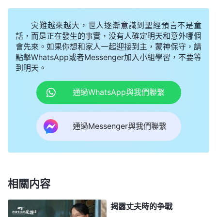
情感。
」
《話・卷三 末世基督座談紀要・什麽是真理實
灾難越來越大，世人逐漸意識到聖經預言不是童
神揭示情感特别重的人凡事都受情感轄制，不能
際》
話，而是正在發生的事實，没有人確定明天和意外哪個
實行真理，也不能按原則辦事，心裏明知不對也不能
會先來。如果你想和家人一起迎接到主，蒙神保守，請
做到公事公辦。我就是情感重的人，跟楊光相處我流
點擊WhatsApp或者Messenger加入小組學習，不要等
到明天。
露的就是情感。我剛盡文字本分時經常活在消極中想
放弃本分，是楊光一次次耐心幫助我使我有
信心
盡本
通過WhatsApp與我們聯繫
分，我就覺得她對我好，對我有恩。我做組長後看到
楊光總是活在家庭情感中耽誤工作，我不但没有撤换
通過Messenger與我們聯繫
她還袒護她，不把她的真實情况跟帶領反映；為了讓
她能够繼續盡本分，我一次次給她機會，結果耽誤了
工作。我做教會帶領後看到楊光對待本分還是一貫没
負擔，應該撤换，可我顧念她對我有恩，想到她對我
相關内容
的幫助我就不忍心，還是憑着情感袒護她。我一次次
揭露丈夫時的争戰
給楊光機會，結果給工作帶來了打岔攪擾，看到憑情