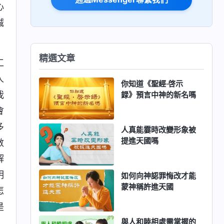
心
誠
精選文章
工
人
你知道《聖經·啓示
我
録》預言中神的新名嗎
會
多
人真能霎時改變形象被
提進天國嗎
數
解
明
如何向神認罪悔改才能
蒙神稱許進天國
怎
是
與人和睦相處需掌握的