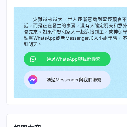
己的缺點、問題與敗壞性情。在他作惡露出馬脚
辦法極力地彌補、挽回過失，而是想方設法用各
灾難越來越大，世人逐漸意識到聖經預言不
話，而是正在發生的事實，没有人確定明天和意
相，不讓神選民知道他做的事給神家帶來多大的
會先來。如果你想和家人一起迎接到主，蒙神保
上面知道，因為一旦上面知道了就會按原則處理
點擊WhatsApp或者Messenger加入小組學習，
到明天。
被揭露之後，他不是先反省自己錯在哪兒、哪個
的，自己的存心是什麽、當時的情形是什麽，是
通過WhatsApp與我們聯繫
這些事，而是絞盡腦汁地用各種手段來掩蓋事實
家，企圖大事化小、小事化了，蒙混過關，繼續
通過Messenger與我們聯繫
讓人仰望他聽從他來滿足他的野心欲望。
」
《話・
其看到「
敵基督
」「
用各種方式掩蓋
」「
蒙蔽
」
妹問我有没有跟進工作時，我不是馬上承認自己
是假裝没看到信息，趕緊了解完情况再回覆，這
分没有負擔和責任心，還會覺得我這個人很可靠
本分中的偏差、問題，修理對付我，我不但不接