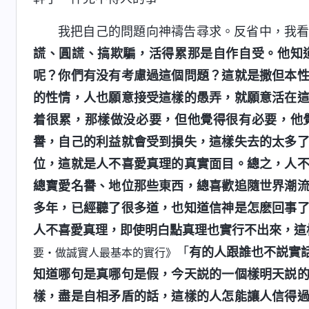
我把自己的問題向神禱告尋求。反省中，我
謊、圓謊、搞欺騙，活得累那是自作自受。他知
呢？你們有没有考慮過這個問題？這就是撒但本
的性情，人也願意接受這樣的愚弄，就願意活在
着很累，那樣做没必要，但他覺得很有必要，他
譽，自己的利益就會受到損失，這樣失去的太多
位，這就是人不喜愛真理的真實面目。總之，人
總寶愛名譽、地位那些東西，總喜歡追隨世界潮
多年，已經聽了很多道，也知道信神是怎麽回事
人不喜愛真理，即使明白點真理也實行不出來，這
「
有的人跟誰也不説實
要・做誠實人最基本的實行》
知道哪句是真哪句是假，今天説的一個樣明天説
樣，盡是自相矛盾的話，這樣的人怎能讓人信得