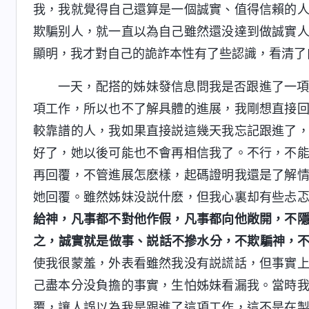
我，我就覺得自己還算是一個誠實、值得信賴的
欺騙别人，就一直以為自己雖然還没達到做誠實
顯明，我才對自己的詭詐本性有了些認識，看清了
一天，配搭的姊妹發信息問我是否跟進了一
項工作，所以也不了解具體的進展，我剛想直接
較靠譜的人，我如果直接説這幾天我忘記跟進了
好了，她以後可能也不會再相信我了。不行，不
再回覆，不管進展怎麽樣，起碼證明我還是了解
她回覆。雖然姊妹没説什麽，但我心裏却有些忐
給神，凡事都不對他作假，凡事都向他敞開，不
之，誠實就是做事、説話不摻水分，不欺騙神，
使我很蒙羞，外表看雖然我没有説謊話，但事實
己盡本分没負擔的事實，生怕姊妹看漏我。當時
覆，讓人誤以為我是跟進了這項工作，這不是在