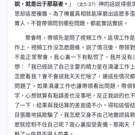
説，就是出于那惡者。
」
神的話説得很
（太5:37）
思却這麽複雜，為了掩蓋真相就能琢磨出這麽多
實人，不管帶領問到哪些問題，都能實話實説。
聚會時，帶領先是問了視頻工作。這項工作
作上，視頻工作没怎麽跟進。説了情况後，帶領
不能正常聚會。我心裏一下有點慌了，我并没有
想：「我已經説了自己主要的精力是在澆灌工作
怎麽看我？會不會説我天天忙啥了，連這些情况
問題了，如果澆灌工作也讓帶領看出問題，帶領
字，心想就算有點誤差也没事吧，反正我説的也
了一下，結果與我估算的差距還不小。得知這個
目張膽地搞欺騙了，我怎麽又身不由己地撒謊搞
麽就控制不住自己呢？我心裏挺受責備，那兩天
幹了一件見不得人的事。