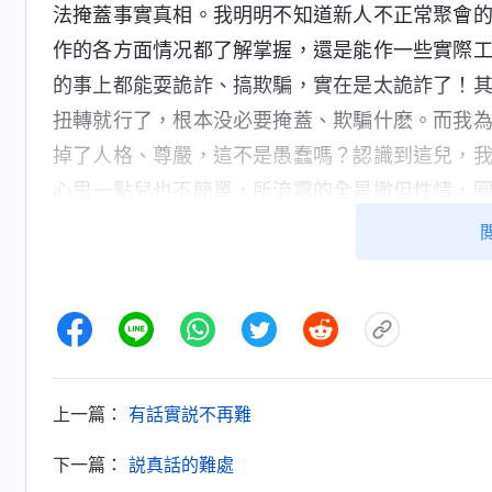
法掩蓋事實真相。我明明不知道新人不正常聚會
作的各方面情况都了解掌握，還是能作一些實際
的事上都能耍詭詐、搞欺騙，實在是太詭詐了！
扭轉就行了，根本没必要掩蓋、欺騙什麽。而我
掉了人格、尊嚴，這不是愚蠢嗎？認識到這兒，
心思一點兒也不簡單，所流露的全是撒但性情，
都噁心自己，又怎能不讓神噁心、厭憎呢？一直
加上外表我也没做什麽明顯欺騙神、抵擋神的事
行做誠實人的真理，只要能一直這樣盡本分、跟
没有事實的顯明與神話語的審判揭示，我還絲毫
都不沾。
上一篇：
有話實説不再難
隨後，我看到神的話説：「
當敵基督被揭露
各種藉口為自己開脱，從而達到推卸責任的目的
下一篇：
説真話的難處
的人性品質，他的弱點、缺陷、致命處，看透他