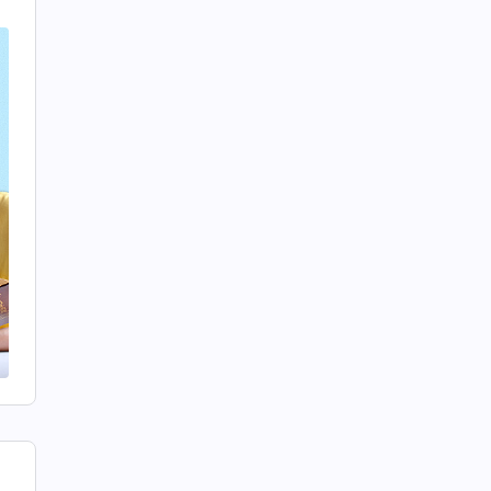
想
真
讓
惡
配
省
大
，
尤
姊
而
本
盡
負