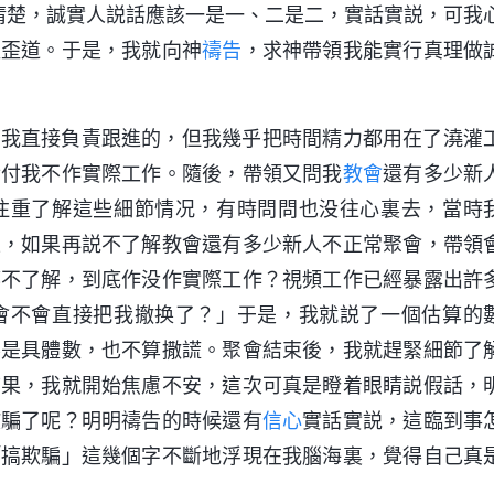
清楚，誠實人説話應該一是一、二是二，實話實説，可我
歪歪道。于是，我就向神
禱告
，求神帶領我能實行真理做
是我直接負責跟進的，但我幾乎把時間精力都用在了澆灌
對付我不作實際工作。隨後，帶領又問我
教會
還有多少新
注重了解這些細節情况，有時問問也没往心裏去，當時
上，如果再説不了解教會還有多少新人不正常聚會，帶領
都不了解，到底作没作實際工作？視頻工作已經暴露出許
會不會直接把我撤换了？」于是，我就説了一個估算的
不是具體數，也不算撒謊。聚會結束後，我就趕緊細節了
結果，我就開始焦慮不安，這次可真是瞪着眼睛説假話，
欺騙了呢？明明禱告的時候還有
信心
實話實説，這臨到事
「搞欺騙」這幾個字不斷地浮現在我腦海裏，覺得自己真