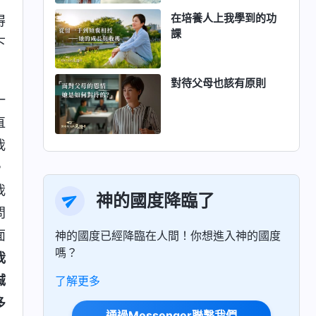
在培養人上我學到的功
得
課
下
對待父母也該有原則
一
直
我
，
我
神的國度降臨了
問
面
神的國度已經降臨在人間！你想進入神的國度
嗎？
我
誠
了解更多
多
通過Messenger聯繫我們