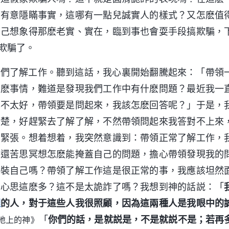
段有意隱瞞事實，這哪有一點兒誠實人的樣式？又怎麽值
自己想象得那麽老實、實在，臨到事也會耍手段搞欺騙，
欺騙了。
我們了解工作。聽到這話，我心裏開始翻騰起來：「帶領
什麽事情，難道是發現我們工作中有什麽問題？最近我一
也不太好，帶領要是問起來，我該怎麽回答呢？」于是，
清楚，好趕緊去了解了解，不然帶領問起來我答對不上來
、緊張。想着想着，我突然意識到：帶領正常了解工作，
，還苦思冥想怎麽能掩蓋自己的問題，擔心帶領發現我的
偽裝自己嗎？帶領了解工作這是很正常的事，我應該坦然
花心思這麽多？這不是太詭詐了嗎？我想到神的話説：「
理
的人，對于這些人我很照顧，因為這兩種人是我眼中的
「
你們的話，是就説是，不是就説不是；若再
地上的神》