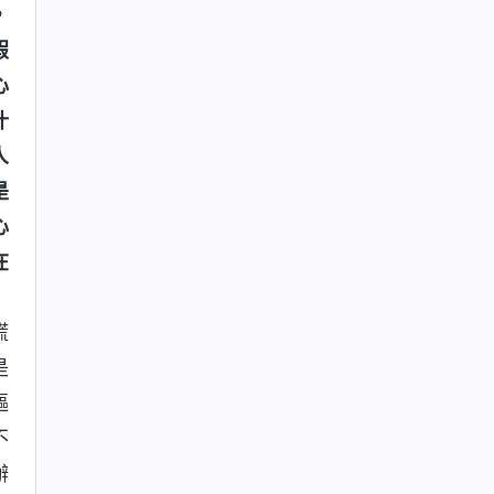
，
假
心
什
人
是
心
在
」
謊
是
摳
不
辦