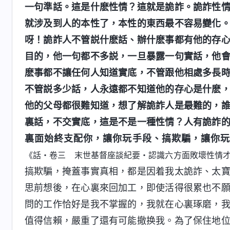
一句準話。這是什麽性情？這就是詭詐。詭詐性
就涉及到人的本性了，本性的東西最不容易變化
呀！詭詐人不管説什麽話、辦什麽事都有他的存
目的，他一句都不多説，一旦暴露一句實話，他
麽事都不讓任何人知道實底，不管跟他相處多長
不管説多少話，人永遠都不知道他的存心是什麽
他的父母都很難知道，想了解詭詐人是最難的，
裏話，不交實底，這是不是一種性情？人有詭詐
裏面始終支配你，讓你玩手段、搞欺騙，讓你
《話・卷三 末世基督座談紀要・認識六方面敗壞性情
搞欺騙，掩蓋事實真相，都是因着我太詭詐、太
思前想後，在心裏來回加工，即使活得很累也不
問的工作恰好是我不掌握的，我就在心裏琢磨，
值得信賴，嚴重了還有可能撤换我。為了保住地