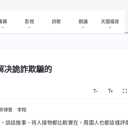
書籍
影視
詩歌
朗誦
天國福音
解决詭詐欺騙的
菲律賓 李翔
人，説話做事、待人接物都比較實在，周圍人也都這樣評