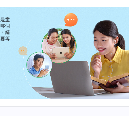
被揭露的時候，他第一時間不是承認接受這個事實，不是
種方式掩蓋，蒙蔽、迷惑知情人，不讓神選民看透事情的
是童
外哪個
損害、給教會工作帶來多大的打岔攪擾。當然，他最害怕
守，請
，他就徹底完了，肯定會被撤换淘汰。所以，當敵基督作
不要等
地方違背原則了，自己為什麽要這樣做、是受什麽性情支
因為任性還是因為有存心摻雜，他不解剖這些事，更不反
真相，同時在神選民面前竭力地為自己表白辯解來蒙蔽
留在神家胡作非為、作威作福，依然能够迷惑人、控制人
神的話使我感到心驚膽戰，
卷四 揭示敵基督・第十一條》
「
迷惑
」這些詞，像是神在面對面地審判、揭示我。回想
没跟進，也不是藉此反省認識自己，尋求怎麽扭轉偏差，
樣一來，姊妹就不會發現我没跟進工作，也不會發現我盡
，盡本分讓人放心，值得信賴。帶領來了解工作，發現我
受反省自己，承認自己不作實際工作，盡本分應付糊弄不