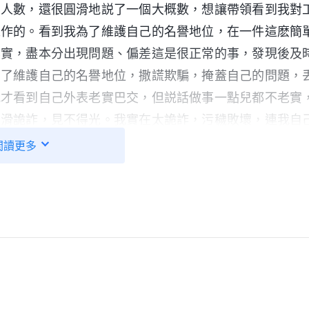
的人數，還很圓滑地説了一個大概數，想讓帶領看到我對
工作的。看到我為了維護自己的名譽地位，在一件這麽簡
其實，盡本分出現問題、偏差這是很正常的事，發現後及
為了維護自己的名譽地位，撒謊欺騙，掩蓋自己的問題，
我才看到自己外表老實巴交，但説話做事一點兒都不老實
圓滑詭詐，見不得光。我實在太詭詐，污穢敗壞，連我自
以來，我還覺得自己是一個挺老實的人，很少説謊搞欺騙
閲讀更多
，我就認為自己是神眼中的好人、誠實人，甚至都不需要
隨神，到最後就能蒙神拯救，我真是太不認識自己了！如
不認識自己，現在我才看到自己離誠實人還差得很遠，連
、臨到修理對付的時候，他首先找各種理由為自己辯護，
，達到自己可以被原諒的目的。敵基督最害怕神選民看透
真實的素質與工作能力，所以他就極力地包裝自己來掩蓋