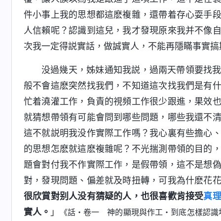
件小事上我的思想都這麽複雜，還帶着存心耍手
人信賴呢？認識到這兒，我才發現原來我并不像
次我一定得説實話，做誠實人，不能再隱瞞事實搞
没過幾天，姊妹通知我説，過兩天帶領要找
般不會這麽突然找我們，不知道這次找我們是有
忙着澆灌工作，負責的視頻工作很少跟進，果效
就猜想帶領有可能會問到哪些問題，哪些我還不
這不就説明我没作實際工作嗎？我心裏有些擔心
的思想怎麽就這麽複雜呢？不光揣測帶領的目的
題會對付我不作實際工作，是假帶領，這不是想
對，發現問題、偏差就及時扭轉，可我為什麽花
很欣賞對别人没有猜疑的人，也很喜歡肯接受
真
實人。
」
《話・卷一 神的顯現與作工・到底怎樣認識