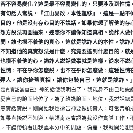
情容不容易變化？這是最不容易變化的，只要涉及到性情
。有句話人常説，『江山易改，本性難移』，這是一點不
心目的，他是没有存心目的不説話。如果你想了解他的存
會想方設法再圓過來，迷惑你不讓你知道真相。詭詐人做
時間，誰也摸不着他的真心，這就是詭詐人的本性。詭詐
，不知道他的真實想法是什麽，究竟要達到什麽目的，就
誰也摸不着他的心。詭詐人説話做事就是這樣，從來不説
的性情，不在乎你怎麽説，也不在乎你怎麽做，這種性情
玩弄人，讓你掩蓋真相，讓你包裝自己，這就是詭詐。
神的話使我明白了，我能身不由己地説
才是真實認識自己》
寶愛自己的臉面地位了。為了維護臉面、地位，我説話總
願意實話實説。剛開始我也禱告神要做誠實人，可當帶領
我如果直接説不知道，帶領肯定會認為我没作實際工作，
位，不讓帶領看出我盡本分中的問題、偏差，我就開始想