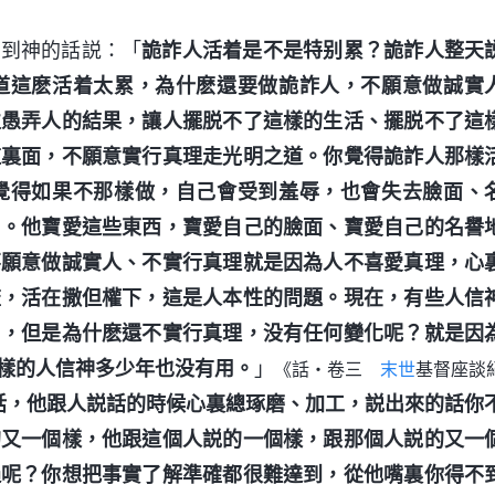
看到神的話説：「
詭詐人活着是不是特别累？詭詐人整天
道這麽活着太累，為什麽還要做詭詐人，不願意做誠實
性愚弄人的結果，讓人擺脱不了這樣的生活、擺脱不了這
這裏面，不願意實行真理走光明之道。你覺得詭詐人那樣
覺得如果不那樣做，自己會受到羞辱，也會失去臉面、
了。他寶愛這些東西，寶愛自己的臉面、寶愛自己的名譽
不願意做誠實人、不實行真理就是因為人不喜愛真理，心
流，活在撒但權下，這是人本性的問題。現在，有些人信
了，但是為什麽還不實行真理，没有任何變化呢？就是因
樣的人信神多少年也没有用。
」
《話・卷三
末世
基督座談
話，他跟人説話的時候心裏總琢磨、加工，説出來的話你
的又一個樣，他跟這個人説的一個樣，跟那個人説的又一
過呢？你想把事實了解準確都很難達到，從他嘴裏你得不