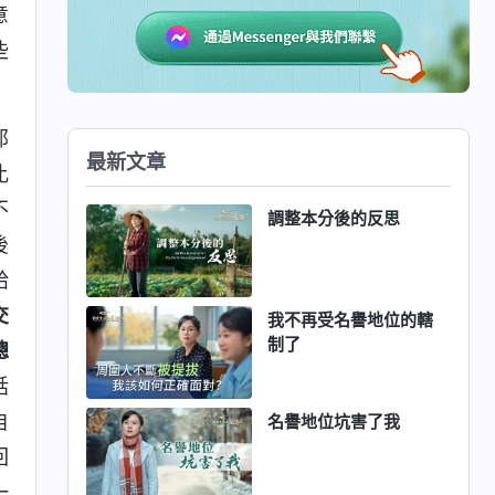
意
些
那
最新文章
比
不
調整本分後的反思
後
給
交
我不再受名譽地位的轄
制了
總
話
自
名譽地位坑害了我
回
一