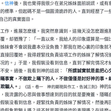
人。
信神
後，我也覺得我很少在弟兄姊妹面前説謊，或有
人的標準，但起碼不是一個圓滑詭詐的人。直到經歷了一
自己的真實面目。
項工作，進展怎麽樣。我突然意識到，這幾天没怎麽跟進
回覆，却猶豫了：「一直以來，我給人的印象還算是一個
，姊妹會不會説我盡本分没負擔？那我在她心裏的印象就
能直接回覆她，我得趕緊找負責這項工作的姊妹了解情况
情况的。」于是，我假裝没看到信息，直到了解完情况才
忑不安。過後，我看到神的話説：「
所謂誠實就是能把心
隱瞞事實，不做欺上瞞下的人，不做僅僅是討好神的事。
不欺騙人。
」
神的
《話・卷一 神的顯現與作工・告誡三則》
上，我流露的心思與做事想達到的目的就是要掩蓋、隱瞞
我假裝没看到信息，趕緊找負責的姊妹了解情况，然後再
製造假象欺騙人嗎？這不就是圓滑詭詐的表現嗎？在這麽