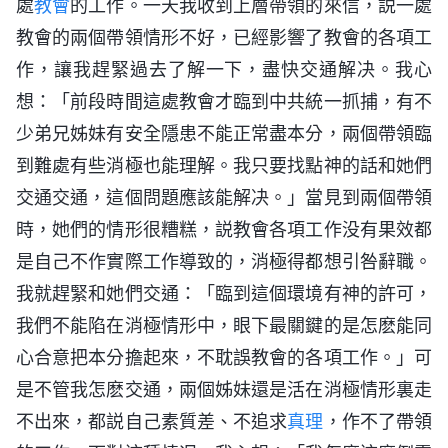
處
教會
的工作。一天我收到上層帶領的來信，説一處
教會的兩個帶領情形不好，已經影響了教會的各項工
作，讓我趕緊過去了解一下，盡快交通解决。我心
想：「前段時間這處教會才臨到中共統一抓捕，有不
少弟兄姊妹有安全隱患不能正常盡本分，兩個帶領臨
到難處有些消極也能理解。我只要找點神的話和她們
交通交通，這個問題應該能解决。」當見到兩個帶領
時，她們的情形很糟糕，説教會各項工作没有果效都
是自己不作實際工作導致的，消極得都想引咎辭職。
我就趕緊和她們交通：「臨到這個環境有神的許可，
我們不能陷在消極情形中，眼下最關鍵的是怎麽能同
心合意把本分擔起來，不耽誤教會的各項工作。」可
是不管我怎麽交通，兩個姊妹還是活在消極情形裏走
不出來，都説自己素質差、不追求
真理
，作不了帶領