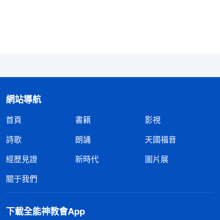
用運氣好與不好來衡量臨到的事情時，你看待很多事
的觀點就跟以前不一樣了，你之前認為不幸的事、不
好的事現在認為這是好事了，你不再拒絶、不再逃避
了。你的看事觀點轉變了，你的心態也發生變化了，
使你在人生經歷中有了不同的體驗，同時得着了不同
的收穫。這是一段不同尋常的體驗，給你帶來的是意
想不到的收穫，這是好事，不是壞事。
」
《話・卷
網站導航
神的話讓我豁
六 關于追求真理・怎樣追求真理（二）》
首頁
書籍
影視
然開朗。其實根本就没有運氣好壞這種説法，我臨到
詩歌
朗誦
天國福音
的一切事，不管外表看合不合我的觀念都是神在主
經歷見證
新時代
圖片展
宰，是必然會發生的，也是我人生經歷中必要的體
驗。神安排這些事都是讓我學功課，只要注重尋求真
關于我們
理就能有收穫，在人看是壞事也能變成好事。就如約
伯臨到撒但的試探時，他失去了萬貫家産，兒女被砸
下載全能神教會App