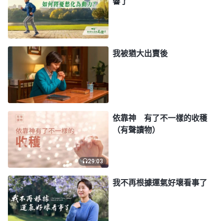
響了
對？運氣好與不好這個説法成立嗎？
（不成立。）
根
據什麽説不成立呢？
（每天遇到什麽人、發生什麽事
都是神主宰安排好的，就是臨到的每一件事都是有必
要發生的，都是有意義的，所以運氣好與不好這個説
我被猶大出賣後
法不成立。）
這麽説對不對？
（對。）
這麽説是對
的，這是理論根據。無論臨到好事還是壞事都應該正
確面對，就像一年四季的天氣一樣，不可能每一天都
是晴天，晴天是神安排的，陰天、颳風、下雨、下雪
依靠神 有了不一樣的收穫
也是神安排的，一切都是神的主宰安排，都是根據神
（有聲讀物）
制定的規律法則而産生的，所以無論出現哪種天氣都
是自然規律，没有好與不好之分，只不過不同的天氣
29:03
給人帶來的感覺不一樣。……人感覺好與不好其實是
我不再根據運氣好壞看事了
根據自己的私心欲望、自己的利益而言的，并不是根
據這個事物本身的實質，所以人衡量事情好與不好的