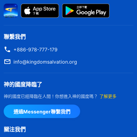
死，他自己也渾身長毒瘡，在人看，約伯臨到這一系
列的事真是不幸、倒霉，可在神那兒看，神許可約伯
臨到這些試探是給了約伯一次為神作見證的機會，向
撒但證實約伯是一個敬畏神遠離惡的義人，讓撒但再
聯繫我們
也無法控告他、攻擊他。約伯也憑着他對神的
信心
和
+886-978-777-179
敬畏在試煉中為神站住了見證，得到了神的稱許，這
是多麽有意義的一件事啊！通過約伯的經歷就能看
info@kingdomsalvation.org
到，其實不存在什麽運氣好壞一説，每件事臨到都是
神的主宰擺布，都是讓人在不同的環境中學不同的功
神的國度降臨了
課。而我對神的主宰不認識，總用運氣好壞來衡量自
神的國度已經降臨在人間！你想進入神的國度嗎？
了解更多
己臨到的一切事，其實都是因着我太體貼肉體，總想
盡本分能順風順水，肉體不受苦。只要對我的肉體有
通過Messenger聯繫我們
利，我不用受苦，就覺得是自己運氣好，相反，如果
遇到一些難處和問題需要我受苦付代價了，我就感覺
關注我們