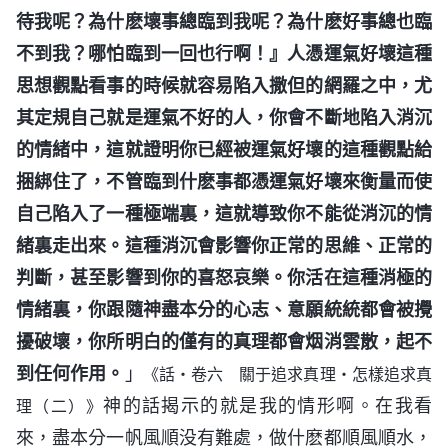
待我呢？為什麽壞事總臨到我呢？為什麽好事總也臨
不到我？哪怕臨到一回也行啊！』人憑運氣好壞這種
思想觀點看事的時候就容易陷入撒但的網羅之中，尤
其定規自己就是運氣不好的人，你會不斷地陷入消沉
的情緒中，這就證明你已經被運氣好壞的這種觀點給
捆綁住了，不管臨到什麽事都憑運氣好壞來衡量而使
自己陷入了一種極端裏，這就導致你不能從消沉的情
緒裏走出來。這種消沉會影響你正常的思維、正常的
判斷，甚至影響到你的喜怒哀樂。你活在這種消極的
情緒裏，你跟隨神盡本分的心志、意願統統都會被攪
擾破壞，你所明白的僅有的真理都會烟消雲散，起不
到任何作用。
」
《話・卷六 關于追求真理・怎樣追求真
神的話揭示的就是我的情形啊。在我看
理（二）》
來，盡本分一帆風順没有難處，做什麽都順風順水，