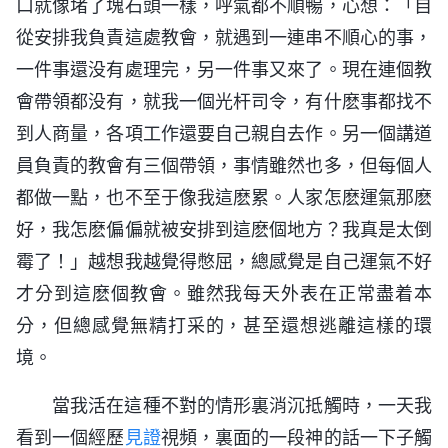
口就像堵了塊石頭一樣，呼氣都不順暢，心想：「自
從安排我負責這處教會，就遇到一連串不順心的事，
一件事還没有處理完，另一件事又來了。現在連個教
會帶領都没有，就我一個光杆司令，有什麽事都找不
到人商量，各項工作還要自己親自去作。另一個講道
員負責的教會有三個帶領，事情雖然也多，但每個人
都做一點，也不至于像我這麽累。人家怎麽運氣那麽
好，我怎麽偏偏就被安排到這麽個地方？我真是太倒
霉了！」越想我越覺得憋屈，總感覺是自己運氣不好
才分到這麽個教會。雖然我每天外表在正常盡着本
分，但總感覺無精打采的，甚至還想逃離這樣的環
境。
當我活在這種不對的情形裏消沉抵觸時，一天我
看到一個經歷
見證
視頻，裏面的一段神的話一下子觸