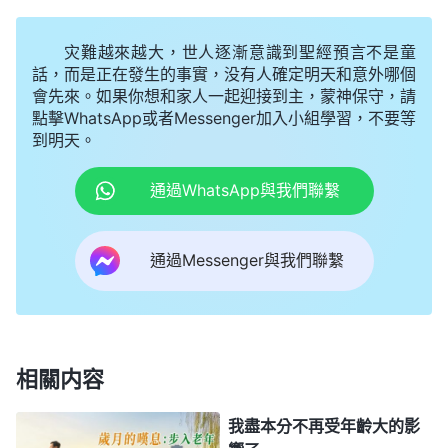
經歷這個環境，即使有難處也能
禱告
神尋求真理去解
灾難越來越大，世人逐漸意識到聖經預言不是童
决，把自己能擔的本分擔起來。而我不想着怎麽在這
話，而是正在發生的事實，没有人確定明天和意外哪個
樣的環境中去經歷神的作工，認識神的主宰擺布，臨
會先來。如果你想和家人一起迎接到主，蒙神保守，請
到不如意的事就認為是自己倒霉、運氣不好，活在消
點擊WhatsApp或者Messenger加入小組學習，不要等
到明天。
沉的情緒裏抵觸神的主宰，這樣我怎麽能學到功課
呢？又怎麽能認識到神的作為呢？我不由得想到那些
通過WhatsApp與我們聯繫
不
信神
的人，他們臨到事從來都不從神領受，不順服
神的主宰安排，稍有不如意就怨天尤人，活一輩子也
通過Messenger與我們聯繫
認識不了神。而我雖然信神了，嘴上喊着神主宰一
切，但還是憑着外邦人的觀點衡量一切，這不就是一
個名副其實的不信派嗎？
相關内容
我又看到神的話説：「
有些人不管臨到好事壞事
總用運氣好、運氣不好來定規，這樣的看事觀點對不
我盡本分不再受年齡大的影