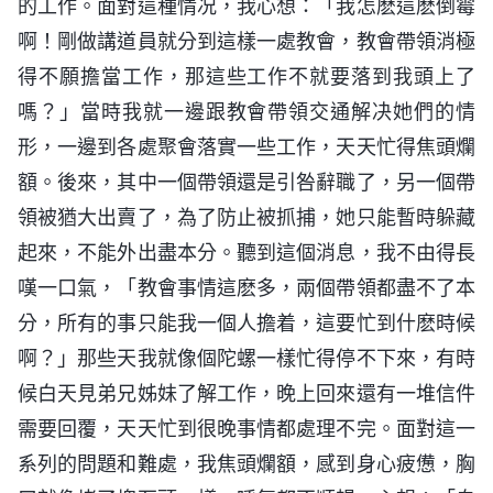
的工作。面對這種情况，我心想：「我怎麽這麽倒霉
啊！剛做講道員就分到這樣一處教會，教會帶領消極
得不願擔當工作，那這些工作不就要落到我頭上了
嗎？」當時我就一邊跟教會帶領交通解决她們的情
形，一邊到各處聚會落實一些工作，天天忙得焦頭爛
額。後來，其中一個帶領還是引咎辭職了，另一個帶
領被猶大出賣了，為了防止被抓捕，她只能暫時躲藏
起來，不能外出盡本分。聽到這個消息，我不由得長
嘆一口氣，「教會事情這麽多，兩個帶領都盡不了本
分，所有的事只能我一個人擔着，這要忙到什麽時候
啊？」那些天我就像個陀螺一樣忙得停不下來，有時
候白天見弟兄姊妹了解工作，晚上回來還有一堆信件
需要回覆，天天忙到很晚事情都處理不完。面對這一
系列的問題和難處，我焦頭爛額，感到身心疲憊，胸