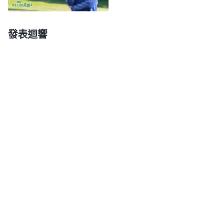
根據不準確。因為根據不準確，所以最終衡量出的結
果也不準確。現在你們都知道了運氣好與不好這個説
發表迴響
法不成立，對于臨到你的人事物不管好與不好這都是
神主宰安排的，人應該從神領受正確面對。臨到好事
你别認為自己運氣好，臨到不好的事也别認為自己倒
霉，這都有人該學的功課，人不應該拒絶，也不應該
逃避。不管好事壞事都要感謝神，因為這一切都是神
安排好的。好的人事物、環境有人該學的功課，不好
的更有人該學的功課，都是自己人生中該有的經歷、
該有的片段，人不應該用運氣這個説法來衡量。
」
「
你
《話・卷六 關于追求真理・怎樣追求真理（二）》
如果放弃運氣好壞的説法，能心平氣和地正確對待這
些事的時候，你就發現多數事也不是那麽不如人願，
也不是那麽的難應對。當你放下自己的野心欲望不再