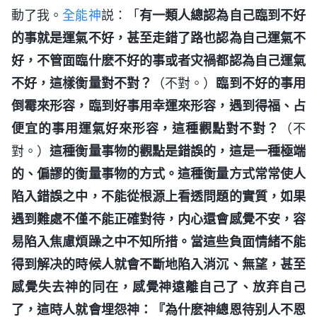
動了我。
全能神
説：「
有一類人總認為自己臨到不好
的事就是運氣不好，甚至走錯了路也認為自己運氣不
好，不管面臨什麽不好的事或者灾禍都認為自己運氣
不好，這樣衡量對不對？
（不對。）
臨到不好的事用
倒霉來形容，臨到好事用幸運來形容，遇到得福、占
便宜的事用運氣好來形容，這種觀點對不對？
（不
對。）
這種衡量事物的觀點是錯誤的，這是一種極端
的、偏謬的衡量事物的方式。這種衡量方式常常使人
陷入錯誤之中，不能從根源上看透問題的實質，如果
遇到難處不僅不能正確對待，内心還會感覺不安，容
易陷入焦慮煩躁之中不知所措。當這些負面情緒不能
得到解决的時候人就會不斷地陷入消沉、無望，甚至
感覺失去神的同在，感覺神遠離自己了、放弃自己
了，這時人就會埋怨神：『為什麽神總恩待别人不恩