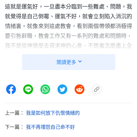
這就是運氣好，一旦盡本分臨到一些難處、問題，我
就覺得是自己倒霉、運氣不好，就會立刻陷入消沉的
情緒裏。就像來到這處教會，看到兩個帶領都消極得
要引咎辭職，教會工作又有一系列的難處和問題時，
我不是從神領受去尋求神的心意，不想着怎麽盡上全
力把工作擔起來，而是陷在消沉的情緒裏，認為自己
閲讀更多
臨到這些難處是運氣不好。尤其後來兩個帶領都不能
作工作，再想想另一個講道員負責的範圍帶領工人齊
全，各項工作能順利進展，我就特别羡慕他們，認為
他們運氣好，而自己就是一個倒霉蛋，什麽壞事都讓
我碰到了。當我憑着這種錯誤的觀點看事時，我就一
上一篇：
我是如何放下仇恨情緒的
味地陷在消沉抵觸的情緒裏，盡本分也没有勁了，甚
至還想逃離這個環境。其實我所臨到的環境都是神給
下一篇：
我不再埋怨自己命不好
擺設的，神的心意是讓我尋求真理，依靠神實際地去